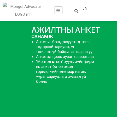
EN
АЖИЛТНЫ АНКЕТ
САНАМЖ
Анкетыг бөглөхдөө асуултад товч
тодорхой хариулж, үг
товчлохгүй байхыг анхаарна уу.
Анкетад цээж зураг хавсаргана.
“Монгол өмгөөлөгч” хууль зүйн фирм
нь анкет бөглөсөн ажил
горилогчийн өмнө ямар нэгэн,
үүрэг хариуцлага хүлээхгүй
болно