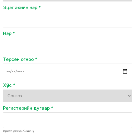
Эцэг эхийн нэр
*
Нэр
*
Төрсөн огноо
*
Хүйс
*
Регистерийн дугаар
*
Крилл үсгээр бичнэ үү!