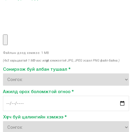
Файлын дээд хэмжээ: 1 MB
(4x3 харьцаатай 1 MB-аас илүүгүй хэмжээтэй JPG, JPEG эсвэл PNG файл байна.)
Сонирхож буй албан тушаал
*
Ажилд орох боломжтой огноо
*
Хүсч буй цалингийн хэмжээ
*