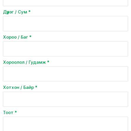
Дүүрэг / Сум
*
Хороо / Баг
*
Хороолол / Гудамж
*
Хотхон / Байр
*
Тоот
*