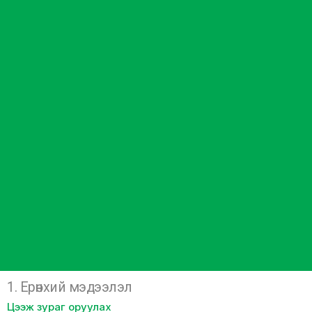
1. Ерөнхий мэдээлэл
Цээж зураг оруулах