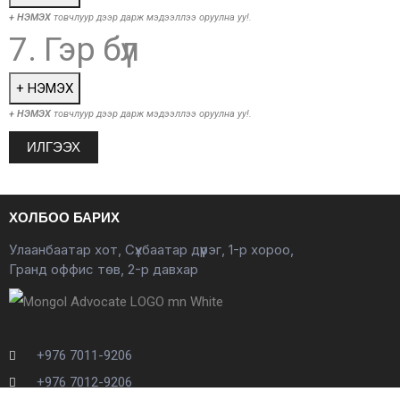
+ НЭМЭХ
товчлуур дээр дарж мэдээллээ оруулна уу!.
7. Гэр бүл
+ НЭМЭХ
+ НЭМЭХ
товчлуур дээр дарж мэдээллээ оруулна уу!.
ИЛГЭЭХ
ХОЛБОО БАРИХ
Улаанбаатар хот, Сүхбаатар дүүрэг, 1-р хороо,
Гранд оффис төв, 2-р давхар
+976 7011-9206
+976 7012-9206