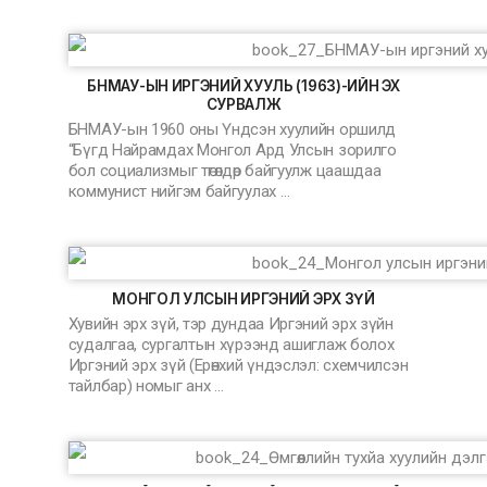
БНМАУ-ЫН ИРГЭНИЙ ХУУЛЬ (1963)-ИЙН ЭХ
СУРВАЛЖ
БНМАУ-ын 1960 оны Үндсэн хуулийн оршилд
“Бүгд Найрамдах Монгол Ард Улсын зорилго
бол социализмыг төгөлдөр байгуулж цаашдаа
коммунист нийгэм байгуулах …
МОНГОЛ УЛСЫН ИРГЭНИЙ ЭРХ ЗҮЙ
Хувийн эрх зүй, тэр дундаа Иргэний эрх зүйн
судалгаа, сургалтын хүрээнд ашиглаж болох
Иргэний эрх зүй (Ерөнхий үндэслэл: схемчилсэн
тайлбар) номыг анх …