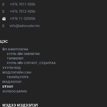
+976 7011-9206
+976 7012-9206
+976 11-329206
info@advocate.mn
ЦЭС
ҮЙЛ АЖИЛЛАГАА
ХУУЛЬ ЗҮЙН ЗӨВЛӨГӨӨ
ТӨЛӨӨЛӨЛ
ХУУЛЬ ЗҮЙН СУРГАЛТ, СУДАЛГАА
ХУУЛЬЧИД
МЭДЛЭГИЙН САН
ТАНИЛЦУУЛГА
МЭДЭЭЛЭЛ
БҮТЭЭЛ
ХОЛБОО БАРИХ
МЭДЭЭ МЭДЭЭЛЭЛ