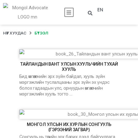
EN
НҮҮР ХУУДАС
БҮТЭЭЛ
ТАЙЛАНДЫН ВАНТ УЛСЫН ХУУЛЬЧИЙН ТУХАЙ
ХУУЛЬ
Бид өмгөөлөгчийн эрх зүйн байдал, хууль зүйн
мэргэжлийн туслалцааны эрх зүйн эх үндэс
болох гадаадын улс, орнуудын өмгөөлөгчийн
мэргэжлийн хууль тогто …
МОНГОЛ УЛСЫН ИХ ХУРЛЫН СОНГУУЛЬ
(ГЭРЭЭНИЙ ЗАГВАР)
Сонгууль нь төрийн эрх барих дээд байгууллага