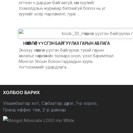
огтхон ч дардан байгаагүй, мөн хуулийг
тохиолдлын журмаар батлаагүй болох нь уг
хуулийг хоёр парламент, гурв …
НӨХӨРЛӨЛ ҮҮСГЭН БАЙГУУЛАХ ГАРЫН АВЛАГА
Энэхүү нөхөрлөл үүсгэн байгуулах тухай гарын
авлагыг нөхөрлөлийн талаарх онол, үзэл баримтлал
Монгол Улсын болон гадаадын хууль
тогтоомжийг удирдлага …
ХОЛБОО БАРИХ
Улаанбаатар хот, Сүхбаатар дүүрэг, 1-р хороо,
Гранд оффис төв, 2-р давхар