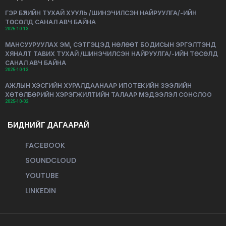
ГЭР БҮЛИЙН ТУХАЙ ХУУЛЬ /ШИНЭЧИЛСЭН НАЙРУУЛГА/-ИЙН
ТӨСӨЛД САНАЛ АВЧ БАЙНА
2025-10-13
МАНСУУРУУЛАХ ЭМ, СЭТГЭЦЭД НӨЛӨӨТ БОДИСЫН ЭРГЭЛТЭНД
ХЯНАЛТ ТАВИХ ТУХАЙ /ШИНЭЧИЛСЭН НАЙРУУЛГА/-ИЙН ТӨСӨЛД
САНАЛ АВЧ БАЙНА
2025-10-13
АЖЛЫН ХЭСГИЙН ХУРАЛДААНААР ИПОТЕКИЙН ЗЭЭЛИЙН
ХӨТӨЛБӨРИЙН ХЭРЭГЖИЛТИЙН ТАЛААР МЭДЭЭЛЭЛ СОНСЛОО
2025-10-02
БИДНИЙГ ДАГААРАЙ
FACEBOOK
SOUNDCLOUD
YOUTUBE
LINKEDIN