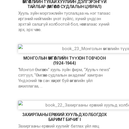
ӨМГӨӨЛЛИЙН ТУХАЙ ХУУЛИЙН ДЭЛГЭРЭНГҮЙ
ТАЙЛБАР (ӨМГӨӨЛӨЛ СУДЛАЛЫН ЦУВРАЛ)
Хууль зүйн мэргэжлийн туслалцаа нь нэг талаас
иргэний нийгмийн үнэт зүйлс, хүний үндсэн
эрхтэй салшгүй холбоотой бол, нөгөө талаас хүний
эрх, эрх чөлө …
МОНГОЛЫН ӨМГӨӨЛЛИЙН ТҮҮХЭН ТОВЧООН
(1924-1944)
“Монгол Өмгөөлөгч” хууль зүйн фирм, “Хуульч news”
сэтгүүл, “Өмгөөлөл судлалын академи” хамтран
Үндэсний төв сан хөмрөгт буй өмгөөллийн үйл
ажиллагаа, …
ЗАХИРГААНЫ ЕРӨНХИЙ ХУУЛЬД ХОЛБОГДОХ
БАРИМТ БИЧИГ I
Захиргааны ерөнхий хуулийг батлах үйл явц