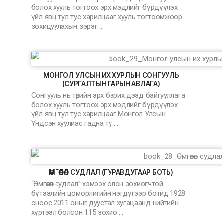
болох хууль тогтоох эрх мэдлийг бүрдүүлэх
үйл явц тул тус харилцааг хууль тогтоомжоор
зохицуулахын зэрэг …
МОНГОЛ УЛСЫН ИХ ХУРЛЫН СОНГУУЛЬ
(СУРГАЛТЫН ГАРЫН АВЛАГА)
Сонгууль нь төрийн эрх барих дээд байгууллага
болох хууль тогтоох эрх мэдлийг бүрдүүлэх
үйл явц тул тус харилцааг Монгол Улсын
Үндсэн хуулиас гадна ту …
ӨМГӨӨЛӨЛ СУДЛАЛ (ГУРАВДУГААР БОТЬ)
“Өмгөөлөл судлал” хэмээх олон зохиогчтой
бүтээлийн цоморлигийн нэгдүгээр ботид 1928
оноос 2011 оныг дуустал хугацаанд нийтийн
хүртээл болсон 115 зохио …