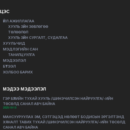
ЦЭС
ҮЙЛ АЖИЛЛАГАА
ХУУЛЬ ЗҮЙН ЗӨВЛӨГӨӨ
ТӨЛӨӨЛӨЛ
ХУУЛЬ ЗҮЙН СУРГАЛТ, СУДАЛГАА
ХУУЛЬЧИД
МЭДЛЭГИЙН САН
ТАНИЛЦУУЛГА
МЭДЭЭЛЭЛ
БҮТЭЭЛ
ХОЛБОО БАРИХ
МЭДЭЭ МЭДЭЭЛЭЛ
ГЭР БҮЛИЙН ТУХАЙ ХУУЛЬ /ШИНЭЧИЛСЭН НАЙРУУЛГА/-ИЙН
ТӨСӨЛД САНАЛ АВЧ БАЙНА
2025-10-13
МАНСУУРУУЛАХ ЭМ, СЭТГЭЦЭД НӨЛӨӨТ БОДИСЫН ЭРГЭЛТЭНД
ХЯНАЛТ ТАВИХ ТУХАЙ /ШИНЭЧИЛСЭН НАЙРУУЛГА/-ИЙН ТӨСӨЛД
САНАЛ АВЧ БАЙНА