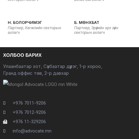
Н. БОЛОРЧИМЭГ
Б. МӨНХБАТ
Партнер, Хөгжлийн секторын
Партнер, Эрүүгийн эрх зүйн
ахлагч
секторын ахлагч
ХОЛБОО БАРИХ
Улаанбаатар хот, Сүхбаатар дүүрэг, 1-р хороо,
Гранд оффис төв, 2-р давхар
+976 7011-9206
+976 7012-9206
+976 11-329206
info@advocate.mn