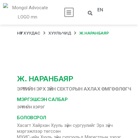
EN
НҮҮР ХУУДАС
ХУУЛЬЧИД
Ж.НАРАНБАЯР
Ж. НАРАНБАЯР
ЭРҮҮГИЙН ЭРХ ЗҮЙН СЕКТОРЫН АХЛАХ ӨМГӨӨЛӨГЧ
МЭРГЭШСЭН САЛБАР
ЭРҮҮГИЙН ХЭРЭГ
БОЛОВСРОЛ
Хасагт Хайрхан Хууль зүйн сургуулийг Эрх зүйч
мэргэжлээр төгссөн
МУИС-ийн Хууль зүйн сургуульд Магистрын зэрэг