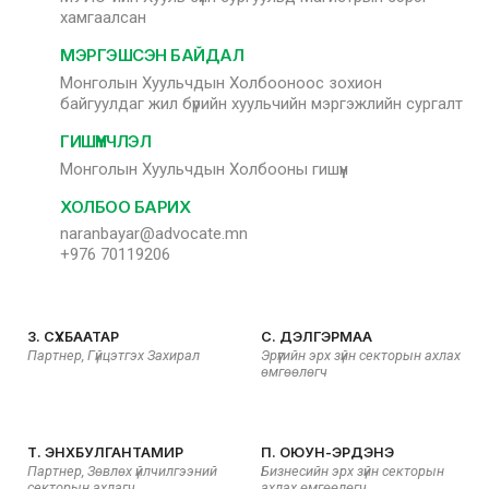
хамгаалсан
МЭРГЭШСЭН БАЙДАЛ
Монголын Хуульчдын Холбооноос зохион
байгуулдаг жил бүрийн хуульчийн мэргэжлийн сургалт
ГИШҮҮНЧЛЭЛ
Монголын Хуульчдын Холбооны гишүүн
ХОЛБОО БАРИХ
naranbayar@advocate.mn
+976 70119206
З. СҮХБААТАР
С. ДЭЛГЭРМАА
Партнер, Гүйцэтгэх Захирал
Эрүүгийн эрх зүйн секторын ахлах
өмгөөлөгч
Т. ЭНХБУЛГАНТАМИР
П. ОЮУН-ЭРДЭНЭ
Партнер, Зөвлөх үйлчилгээний
Бизнесийн эрх зүйн секторын
секторын ахлагч
ахлах өмгөөлөгч