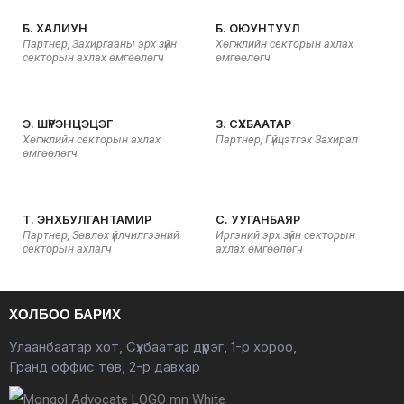
Б. ХАЛИУН
Б. ОЮУНТУУЛ
Партнер, Захиргааны эрх зүйн
Хөгжлийн секторын ахлах
секторын ахлах өмгөөлөгч
өмгөөлөгч
Э. ШҮРЭНЦЭЦЭГ
З. СҮХБААТАР
Хөгжлийн секторын ахлах
Партнер, Гүйцэтгэх Захирал
өмгөөлөгч
Т. ЭНХБУЛГАНТАМИР
С. УУГАНБАЯР
Партнер, Зөвлөх үйлчилгээний
Иргэний эрх зүйн секторын
секторын ахлагч
ахлах өмгөөлөгч
ХОЛБОО БАРИХ
Улаанбаатар хот, Сүхбаатар дүүрэг, 1-р хороо,
Гранд оффис төв, 2-р давхар