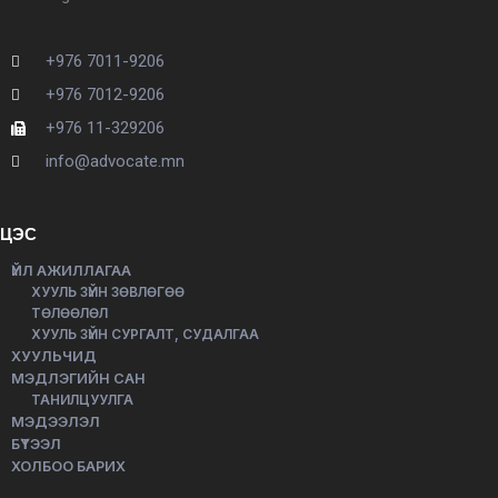
+976 7011-9206
+976 7012-9206
+976 11-329206
info@advocate.mn
ЦЭС
ҮЙЛ АЖИЛЛАГАА
ХУУЛЬ ЗҮЙН ЗӨВЛӨГӨӨ
ТӨЛӨӨЛӨЛ
ХУУЛЬ ЗҮЙН СУРГАЛТ, СУДАЛГАА
ХУУЛЬЧИД
МЭДЛЭГИЙН САН
ТАНИЛЦУУЛГА
МЭДЭЭЛЭЛ
БҮТЭЭЛ
ХОЛБОО БАРИХ