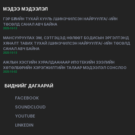
МЭДЭЭ МЭДЭЭЛЭЛ
ГЭР БҮЛИЙН ТУХАЙ ХУУЛЬ /ШИНЭЧИЛСЭН НАЙРУУЛГА/-ИЙН
ТӨСӨЛД САНАЛ АВЧ БАЙНА
2025-10-13
МАНСУУРУУЛАХ ЭМ, СЭТГЭЦЭД НӨЛӨӨТ БОДИСЫН ЭРГЭЛТЭНД
ХЯНАЛТ ТАВИХ ТУХАЙ /ШИНЭЧИЛСЭН НАЙРУУЛГА/-ИЙН ТӨСӨЛД
САНАЛ АВЧ БАЙНА
2025-10-13
АЖЛЫН ХЭСГИЙН ХУРАЛДААНААР ИПОТЕКИЙН ЗЭЭЛИЙН
ХӨТӨЛБӨРИЙН ХЭРЭГЖИЛТИЙН ТАЛААР МЭДЭЭЛЭЛ СОНСЛОО
2025-10-02
БИДНИЙГ ДАГААРАЙ
FACEBOOK
SOUNDCLOUD
YOUTUBE
LINKEDIN