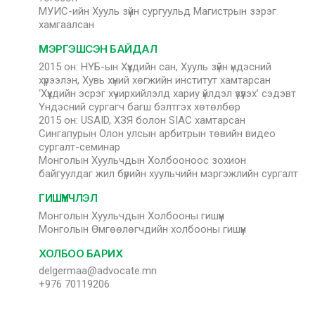
МУИС-ийн Хууль зүйн сургуульд Магистрын зэрэг
хамгаалсан
МЭРГЭШСЭН БАЙДАЛ
2015 он: НҮБ-ын Хүүхдийн сан, Хууль зүйн үндэсний
хүрээлэн, Хувь хүний хөгжийн институт хамтарсан
‘Хүүхдийн эсрэг хүчирхийлэлд хариу үйлдэл үзүүлэх’ сэдэвт
Үндэсний сургагч багш бэлтгэх хөтөлбөр
2015 он: USAID, ХЗЯ болон SIAC хамтарсан
Сингапурын Олон улсын арбитрын төвийн видео
сургалт-семинар
Монголын Хуульчдын Холбооноос зохион
байгуулдаг жил бүрийн хуульчийн мэргэжлийн сургалт
ГИШҮҮНЧЛЭЛ
Монголын Хуульчдын Холбооны гишүүн
Монголын Өмгөөлөгчдийн холбооны гишүүн
ХОЛБОО БАРИХ
delgermaa@advocate.mn
+976 70119206