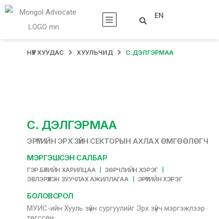
EN
НҮҮР ХУУДАС
ХУУЛЬЧИД
С.ДЭЛГЭРМАА
С. ДЭЛГЭРМАА
ЭРҮҮГИЙН ЭРХ ЗҮЙН СЕКТОРЫН АХЛАХ ӨМГӨӨЛӨГЧ
МЭРГЭШСЭН САЛБАР
|
|
ГЭР БҮЛИЙН ХАРИЛЦАА
ЗӨРЧЛИЙН ХЭРЭГ
|
ЭВЛЭРҮҮЛЭН ЗУУЧЛАХ АЖИЛЛАГАА
ЭРҮҮГИЙН ХЭРЭГ
БОЛОВСРОЛ
МУИС-ийн Хууль зүйн сургуулийг Эрх зүйч мэргэжлээр
төгссөн