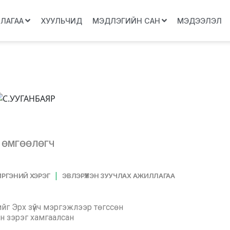
ЛЛАГАА
ХУУЛЬЧИД
МЭДЛЭГИЙН САН
МЭДЭЭЛЭЛ
Х ӨМГӨӨЛӨГЧ
|
ИРГЭНИЙ ХЭРЭГ
ЭВЛЭРҮҮЛЭН ЗУУЧЛАХ АЖИЛЛАГАА
йг Эрх зүйч мэргэжлээр төгссөн
н зэрэг хамгаалсан