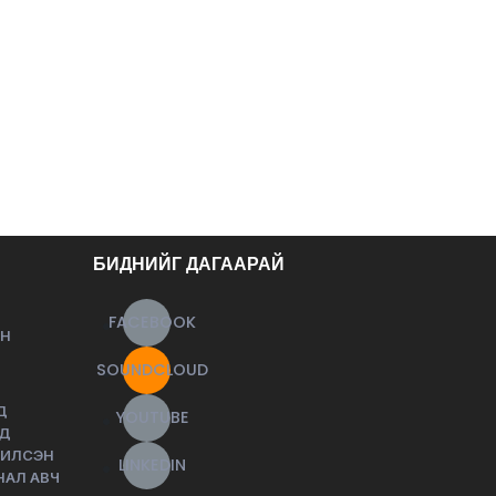
БИДНИЙГ ДАГААРАЙ
FACEBOOK
ЙН
SOUNDCLOUD
Д
YOUTUBE
НД
ЧИЛСЭН
LINKEDIN
НАЛ АВЧ