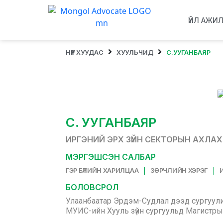
ҮЙЛ АЖИ
НҮҮР ХУУДАС
ХУУЛЬЧИД
С.УУГАНБАЯР
С. УУГАНБАЯР
ИРГЭНИЙ ЭРХ ЗҮЙН СЕКТОРЫН АХЛА
МЭРГЭШСЭН САЛБАР
|
|
ГЭР БҮЛИЙН ХАРИЛЦАА
ЗӨРЧЛИЙН ХЭРЭГ
БОЛОВСРОЛ
Улаанбаатар Эрдэм-Судлал дээд сургуули
МУИС-ийн Хууль зүйн сургуульд Магистры