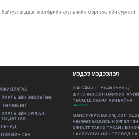
байгуулагддаг жил бүрийн хуульчийн мэргэжлийн сургалт
МЭДЭЭ МЭДЭЭЛЭЛ
ГЭР БҮЛИЙН ТУХАЙ ХУУЛЬ /
 АЖИЛЛАГАА
ШИНЭЧИЛСЭН НАЙРУУЛГА/-И
ХУУЛЬ ЗҮЙН ЗӨВЛӨГӨӨ
ТӨСӨЛД САНАЛ АВЧ БАЙНА
ТӨЛӨӨЛӨЛ
2025-10-13
ХУУЛЬ ЗҮЙН СУРГАЛТ,
МАНСУУРУУЛАХ ЭМ, СЭТГЭЦЭ
СУДАЛГАА
НӨЛӨӨТ БОДИСЫН ЭРГЭЛТЭ
УЛЬЧИД
ХЯНАЛТ ТАВИХ ТУХАЙ /ШИНЭ
НАЙРУУЛГА/-ИЙН ТӨСӨЛД СА
ДЛЭГИЙН САН