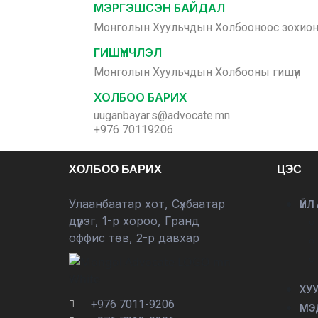
МЭРГЭШСЭН БАЙДАЛ
Монголын Хуульчдын Холбооноос зохион 
ГИШҮҮНЧЛЭЛ
Монголын Хуульчдын Холбооны гишүүн
ХОЛБОО БАРИХ
uuganbayar.s@advocate.mn
+976 70119206
ХОЛБОО БАРИХ
ЦЭС
Улаанбаатар хот, Сүхбаатар
ҮЙЛ
дүүрэг, 1-р хороо, Гранд
оффис төв, 2-р давхар
ХУ
+976 7011-9206
МЭ