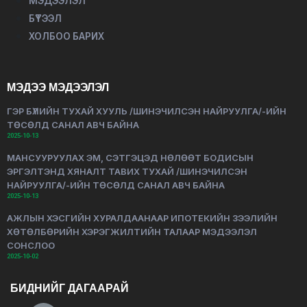
МЭДЭЭЛЭЛ
БҮТЭЭЛ
ХОЛБОО БАРИХ
МЭДЭЭ МЭДЭЭЛЭЛ
ГЭР БҮЛИЙН ТУХАЙ ХУУЛЬ /ШИНЭЧИЛСЭН НАЙРУУЛГА/-ИЙН
ТӨСӨЛД САНАЛ АВЧ БАЙНА
2025-10-13
МАНСУУРУУЛАХ ЭМ, СЭТГЭЦЭД НӨЛӨӨТ БОДИСЫН
ЭРГЭЛТЭНД ХЯНАЛТ ТАВИХ ТУХАЙ /ШИНЭЧИЛСЭН
НАЙРУУЛГА/-ИЙН ТӨСӨЛД САНАЛ АВЧ БАЙНА
2025-10-13
АЖЛЫН ХЭСГИЙН ХУРАЛДААНААР ИПОТЕКИЙН ЗЭЭЛИЙН
ХӨТӨЛБӨРИЙН ХЭРЭГЖИЛТИЙН ТАЛААР МЭДЭЭЛЭЛ
СОНСЛОО
2025-10-02
БИДНИЙГ ДАГААРАЙ