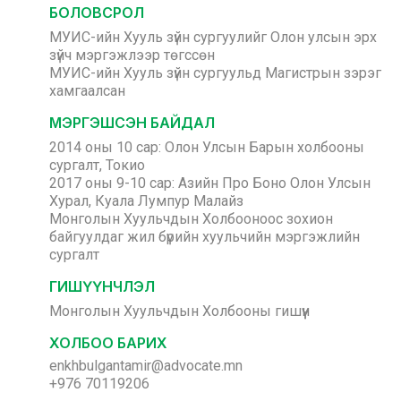
БОЛОВСРОЛ
МУИС-ийн Хууль зүйн сургуулийг Олон улсын эрх
зүйч мэргэжлээр төгссөн
МУИС-ийн Хууль зүйн сургуульд Магистрын зэрэг
хамгаалсан
МЭРГЭШСЭН БАЙДАЛ
2014 оны 10 сар: Олон Улсын Барын холбооны
сургалт, Токио
2017 оны 9-10 сар: Азийн Про Боно Олон Улсын
Хурал, Куала Лумпур Малайз
Монголын Хуульчдын Холбооноос зохион
байгуулдаг жил бүрийн хуульчийн мэргэжлийн
сургалт
ГИШҮҮНЧЛЭЛ
Монголын Хуульчдын Холбооны гишүүн
ХОЛБОО БАРИХ
enkhbulgantamir@advocate.mn
+976 70119206