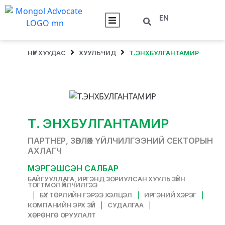
EN
НҮҮР ХУУДАС
ХУУЛЬЧИД
Т.ЭНХБУЛГАНТАМИР
Т. ЭНХБУЛГАНТАМИР
ПАРТНЕР, ЗӨВЛӨХ ҮЙЛЧИЛГЭЭНИЙ СЕКТОРЫН
АХЛАГЧ
МЭРГЭШСЭН САЛБАР
БАЙГУУЛЛАГА, ИРГЭНД ЗОРИУЛСАН ХУУЛЬ ЗҮЙН
ТОГТМОЛ ҮЙЛЧИЛГЭЭ
|
|
|
БҮХ ТӨРЛИЙН ГЭРЭЭ ХЭЛЦЭЛ
ИРГЭНИЙ ХЭРЭГ
|
|
КОМПАНИЙН ЭРХ ЗҮЙ
СУДАЛГАА
ХӨРӨНГӨ ОРУУЛАЛТ