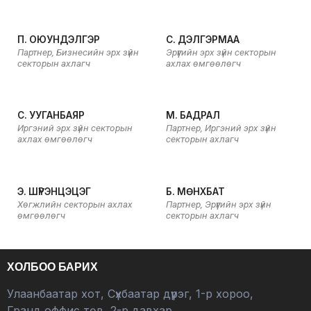
П. ОЮУНДЭЛГЭР
С. ДЭЛГЭРМАА
Партнер, Бизнесийн эрх зүйн
Эрүүгийн эрх зүйн секторын
секторын ахлагч
ахлах өмгөөлөгч
С. УУГАНБАЯР
М. БАДРАЛ
Иргэний эрх зүйн секторын
Партнер, Иргэний эрх зүйн
ахлах өмгөөлөгч
секторын ахлагч
Э. ШҮРЭНЦЭЦЭГ
Б. МӨНХБАТ
Хөгжлийн секторын ахлах
Партнер, Эрүүгийн эрх зүйн
өмгөөлөгч
секторын ахлагч
ХОЛБОО БАРИХ
Улаанбаатар хот, Сүхбаатар дүүрэг, 1-р хороо,
Гранд оффис төв, 2-р давхар