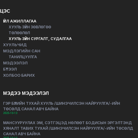
ЦЭС
ҮЙЛ АЖИЛЛАГАА
ХУУЛЬ ЗҮЙН ЗӨВЛӨГӨӨ
ТӨЛӨӨЛӨЛ
ХУУЛЬ ЗҮЙН СУРГАЛТ, СУДАЛГАА
ХУУЛЬЧИД
МЭДЛЭГИЙН САН
ТАНИЛЦУУЛГА
МЭДЭЭЛЭЛ
БҮТЭЭЛ
ХОЛБОО БАРИХ
МЭДЭЭ МЭДЭЭЛЭЛ
ГЭР БҮЛИЙН ТУХАЙ ХУУЛЬ /ШИНЭЧИЛСЭН НАЙРУУЛГА/-ИЙН
ТӨСӨЛД САНАЛ АВЧ БАЙНА
2025-10-13
МАНСУУРУУЛАХ ЭМ, СЭТГЭЦЭД НӨЛӨӨТ БОДИСЫН ЭРГЭЛТЭНД
ХЯНАЛТ ТАВИХ ТУХАЙ /ШИНЭЧИЛСЭН НАЙРУУЛГА/-ИЙН ТӨСӨЛД
САНАЛ АВЧ БАЙНА