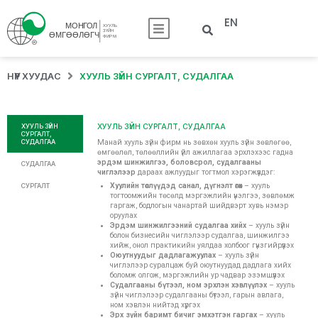
EN
НҮҮР ХУУДАС
ХУУЛЬ ЗҮЙН СУРГАЛТ, СУДАЛГАА
ХУУЛЬ ЗҮЙН
ХУУЛЬ ЗҮЙН СУРГАЛТ, СУДАЛГАА
СУРГАЛТ,
СУДАЛГАА
Манай хууль зүйн фирм нь зөвхөн хууль зүйн зөвлөгөө,
өмгөөлөл, төлөөллийн үйл ажиллагаа эрхлэхээс гадна
эрдэм шинжилгээ, боловсрол, судалгааны
СУДАЛГАА
чиглэлээр
дараах ажлуудыг тогтмол хэрэгжүүлдэг:
Хуулийн төслүүдэд санал, дүгнэлт өгөх
– хууль
СУРГАЛТ
тогтоомжийн төсөлд мэргэжлийн үнэлгээ, зөвлөмж
гаргаж, бодлогын чанартай шийдвэрт хувь нэмэр
оруулах
Эрдэм шинжилгээний судалгаа хийх
– хууль зүйн
болон бизнесийн чиглэлээр судалгаа, шинжилгээ
хийж, онол практикийн уялдаа холбоог гүнзгийрүүлэх
Оюутнуудыг дадлагажуулах
– хууль зүйн
чиглэлээр суралцаж буй оюутнуудад дадлага хийх
боломж олгож, мэргэжлийн ур чадвар эзэмшүүлэх
Судалгааны бүтээл, ном эрхлэн хэвлүүлэх
– хууль
зүйн чиглэлээр судалгааны бүтээл, гарын авлага,
ном хэвлэн нийтэд хүргэх
Эрх зүйн баримт бичиг эмхэтгэн гаргах
– хууль