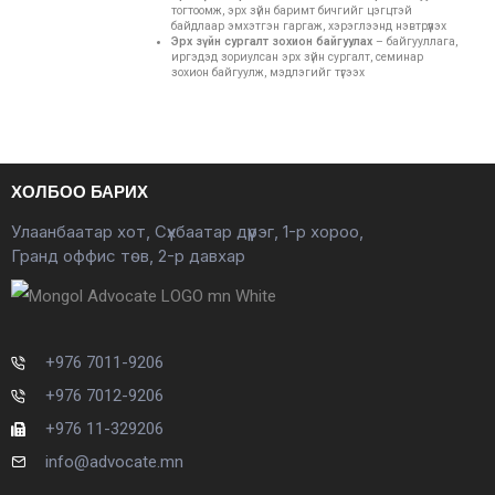
тогтоомж, эрх зүйн баримт бичгийг цэгцтэй
байдлаар эмхэтгэн гаргаж, хэрэглээнд нэвтрүүлэх
Эрх зүйн сургалт зохион байгуулах
– байгууллага,
иргэдэд зориулсан эрх зүйн сургалт, семинар
зохион байгуулж, мэдлэгийг түгээх
ХОЛБОО БАРИХ
Улаанбаатар хот, Сүхбаатар дүүрэг, 1-р хороо,
Гранд оффис төв, 2-р давхар
+976 7011-9206
+976 7012-9206
+976 11-329206
info@advocate.mn