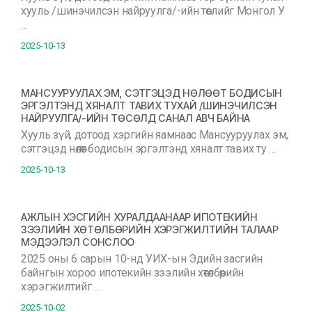
хууль /шинэчилсэн найруулга/-ийн төслийг Монгол У
…
2025-10-13
МАНСУУРУУЛАХ ЭМ, СЭТГЭЦЭД НӨЛӨӨТ БОДИСЫН
ЭРГЭЛТЭНД ХЯНАЛТ ТАВИХ ТУХАЙ /ШИНЭЧИЛСЭН
НАЙРУУЛГА/-ИЙН ТӨСӨЛД САНАЛ АВЧ БАЙНА
Хууль зүй, дотоод хэргийн яамнаас Мансууруулах эм,
сэтгэцэд нөлөөт бодисын эргэлтэнд хяналт тавих ту …
2025-10-13
АЖЛЫН ХЭСГИЙН ХУРАЛДААНААР ИПОТЕКИЙН
ЗЭЭЛИЙН ХӨТӨЛБӨРИЙН ХЭРЭГЖИЛТИЙН ТАЛААР
МЭДЭЭЛЭЛ СОНСЛОО
2025 оны 6 сарын 10-нд УИХ-ын Эдийн засгийн
байнгын хороо ипотекийн зээлийн хөтөлбөрийн
хэрэгжилтийг …
2025-10-02