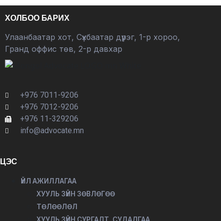
ХОЛБОО БАРИХ
Улаанбаатар хот, Сүхбаатар дүүрэг, 1-р хороо,
Гранд оффис төв, 2-р давхар
+976 7011-9206
+976 7012-9206
+976 11-329206
info@advocate.mn
ЦЭС
ҮЙЛ АЖИЛЛАГАА
ХУУЛЬ ЗҮЙН ЗӨВЛӨГӨӨ
ТӨЛӨӨЛӨЛ
ХУУЛЬ ЗҮЙН СУРГАЛТ, СУДАЛГАА