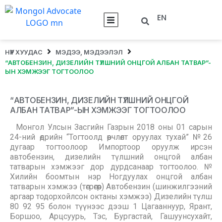
EN
НҮҮР ХУУДАС
МЭДЭЭ, МЭДЭЭЛЭЛ
“АВТОБЕНЗИН, ДИЗЕЛИЙН ТҮЛШНИЙ ОНЦГОЙ АЛБАН ТАТВАР”-
ЫН ХЭМЖЭЭГ ТОГТООЛОО
“АВТОБЕНЗИН, ДИЗЕЛИЙН ТҮЛШНИЙ ОНЦГОЙ
АЛБАН ТАТВАР”-ЫН ХЭМЖЭЭГ ТОГТООЛОО
Монгол Улсын Засгийн Газрын 2018 оны 01 сарын
24-ний өдрийн “Тогтоолд өөрчлөлт оруулах тухай” №26
дугаар тогтоолоор Импортоор оруулж ирсэн
автобензин, дизелийн түлшний онцгой албан
татварын хэмжээг дор дурдсанаар тогтоолоо. №
Хилийн боомтын нэр Ногдуулах онцгой албан
татварын хэмжээ (төгрөгөөр) Автобензин (шинжилгээний
аргаар тодорхойлсон октаны хэмжээ) Дизелийн түлш
80 92 95 болон түүнээс дээш 1 Цагааннуур, Ярант,
Боршоо, Арцсуурь, Тэс, Бургастай, Гашуунсухайт,