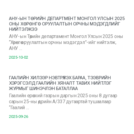
АНУ-ЫН ТӨРИЙН ДЕПАРТМЕНТ МОНГОЛ УЛСЫН 2025
ОНЫ ХӨРӨНГӨ ОРУУЛАЛТЫН ОРЧНЫ МЭДЭГДЛИЙГ
НИЙТЭЛЖЭЭ
АНУ-ын Төрийн департамент Монгол Улсын 2025 оны
“Хөрөнгө оруулалтын орчны мэдэгдэл”-ийг нийтэлж,
АНУ …
2025-10-02
ГААЛИЙН ХИЛЭЭР НЭВТРҮҮЛЭХ БАРАА, ТЭЭВРИЙН
ХЭРЭГСЭЛД ГААЛИЙН ХЯНАЛТ ТАВИХ НИЙТЛЭГ
ЖУРМЫГ ШИНЭЧЛЭН БАТАЛЛАА
Гаалийн ерөнхий газрын даргын 2025 оны 8 дугаар
сарын 25-ны өдрийн А/337 дугаартай тушаалаар
“Гаалий …
2025-09-26