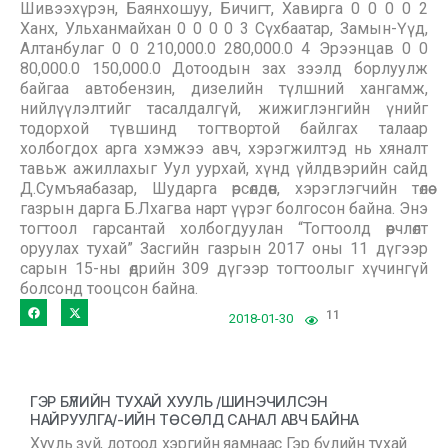
Шивээхүрэн, Баянхошуу, Бичигт, Хавирга 0 0 0 0 2
Ханх, Ульханмайхан 0 0 0 0 3 Сүхбаатар, Замын-Үүд,
Алтанбулаг 0 0 210,000.0 280,000.0 4 Эрээнцав 0 0
80,000.0 150,000.0 Дотоодын зах зээлд борлуулж
байгаа автобензин, дизелийн түлшний хангамж,
нийлүүлэлтийг тасалдалгүй, жижиглэнгийн үнийг
тодорхой түвшинд тогтвортой байлгах талаар
холбогдох арга хэмжээ авч, хэрэгжилтэд нь хяналт
тавьж ажиллахыг Уул уурхай, хүнд үйлдвэрийн сайд
Д.Сумъяабазар, Шударга өрсөлдөөн, хэрэглэгчийн төлөө
газрын дарга Б.Лхагва нарт үүрэг болгосон байна. Энэ
тогтоол гарсантай холбогдуулан “Тогтоолд өөрчлөлт
оруулах тухай” Засгийн газрын 2017 оны 11 дүгээр
сарын 15-ны өдрийн 309 дүгээр тогтоолыг хүчингүй
болсонд тооцсон байна.
11
2018-01-30
ГЭР БҮЛИЙН ТУХАЙ ХУУЛЬ /ШИНЭЧИЛСЭН
НАЙРУУЛГА/-ИЙН ТӨСӨЛД САНАЛ АВЧ БАЙНА
Хууль зүй, дотоод хэргийн яамнаас Гэр бүлийн тухай