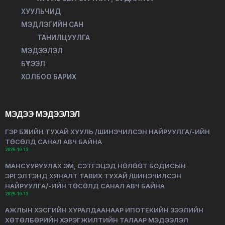
ХУУЛЬЧИД
МЭДЛЭГИЙН САН
ТАНИЛЦУУЛГА
МЭДЭЭЛЭЛ
БҮТЭЭЛ
ХОЛБОО БАРИХ
МЭДЭЭ МЭДЭЭЛЭЛ
ГЭР БҮЛИЙН ТУХАЙ ХУУЛЬ /ШИНЭЧИЛСЭН НАЙРУУЛГА/-ИЙН
ТӨСӨЛД САНАЛ АВЧ БАЙНА
2025-10-13
МАНСУУРУУЛАХ ЭМ, СЭТГЭЦЭД НӨЛӨӨТ БОДИСЫН
ЭРГЭЛТЭНД ХЯНАЛТ ТАВИХ ТУХАЙ /ШИНЭЧИЛСЭН
НАЙРУУЛГА/-ИЙН ТӨСӨЛД САНАЛ АВЧ БАЙНА
2025-10-13
АЖЛЫН ХЭСГИЙН ХУРАЛДААНААР ИПОТЕКИЙН ЗЭЭЛИЙН
ХӨТӨЛБӨРИЙН ХЭРЭГЖИЛТИЙН ТАЛААР МЭДЭЭЛЭЛ