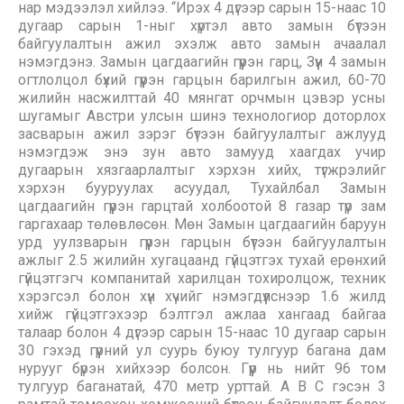
нар мэдээлэл хийлээ. “Ирэх 4 дүгээр сарын 15-наас 10
дугаар сарын 1-ныг хүртэл авто замын бүтээн
байгуулалтын ажил эхэлж авто замын ачаалал
нэмэгдэнэ. Замын цагдаагийн гүүрэн гарц, Зүүн 4 замын
огтлолцол бүхий гүүрэн гарцын барилгын ажил, 60-70
жилийн насжилттай 40 мянгат орчмын цэвэр усны
шугамыг Австри улсын шинэ технологиор доторлох
засварын ажил зэрэг бүтээн байгуулалтыг ажлууд
нэмэгдэж энэ зун авто замууд хаагдах учир
дугаарын хязгаарлалтыг хэрхэн хийх, түгжрэлийг
хэрхэн бууруулах асуудал, Тухайлбал Замын
цагдаагийн гүүрэн гарцтай холбоотой 8 газар түр зам
гаргахаар төлөвлөсөн. Мөн Замын цагдаагийн баруун
урд уулзварын гүүрэн гарцын бүтээн байгуулалтын
ажлыг 2.5 жилийн хугацаанд гүйцэтгэх тухай ерөнхий
гүйцэтгэгч компанитай харилцан тохиролцож, техник
хэрэгсэл болон хүн хүчийг нэмэгдүүлснээр 1.6 жилд
хийж гүйцэтгэхээр бэлтгэл ажлаа хангаад байгаа
талаар болон 4 дүгээр сарын 15-наас 10 дугаар сарын
30 гэхэд гүүрний ул суурь буюу тулгуур багана дам
нурууг бүрэн хийхээр болсон. Гүүр нь нийт 96 том
тулгуур баганатай, 470 метр урттай. А В С гэсэн 3