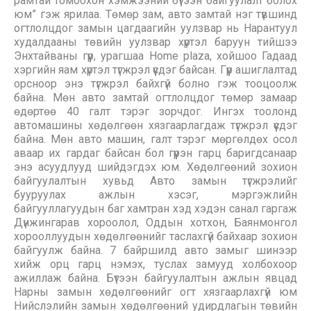
рамтай томоохон хэмжээний бүтээн байгуулалт болох
юм” гэж ярилаа. Төмөр зам, авто замтай нэг түвшинд
огтлолцдог замын цагдаагийн уулзвар нь Нарантуул
худалдааны төвийн уулзвар хүртэл баруун тийшээ
Энхтайваны гүүр, урагшаа Home plaza, хойшоо Гадаад
хэргийн яам хүртэл түгжрэл үүсдэг байсан. Гүүр ашиглалтад
орсноор энэ түгжрэл байхгүй болно гэж тооцоолж
байна. Мөн авто замтай огтлолцдог төмөр замаар
өдөртөө 40 галт тэрэг зорчдог. Ингэх тоолонд
автомашины хөдөлгөөн хязгаарлагдаж түгжрэл үүсдэг
байна. Мөн авто машин, галт тэрэг мөргөлдөх осол
аваар их гардаг байсан бол гүүрэн гарц баригдсанаар
энэ асуудлууд шийдэгдэх юм. Хөдөлгөөний зохион
байгуулалтын хувьд Авто замын түгжрэлийг
бууруулах ажлын хэсэг, мэргэжлийн
байгууллагуудын баг хамтран хэд хэдэн санал гаргаж
Дүнжингарав хороолол, Оддын хотхон, Баянмонгол
хорооллуудын хөдөлгөөнийг таслахгүй байхаар зохион
байгуулж байна. 7 байршилд авто замыг шинээр
хийж орц гарц нэмэх, туслах замууд холбохоор
ажиллаж байна. Бүтээн байгуулалтын ажлын явцад
Нарны замын хөдөлгөөнийг огт хязгаарлахгүй юм
Нийслэлийн замын хөдөлгөөний удирдлагын төвийн