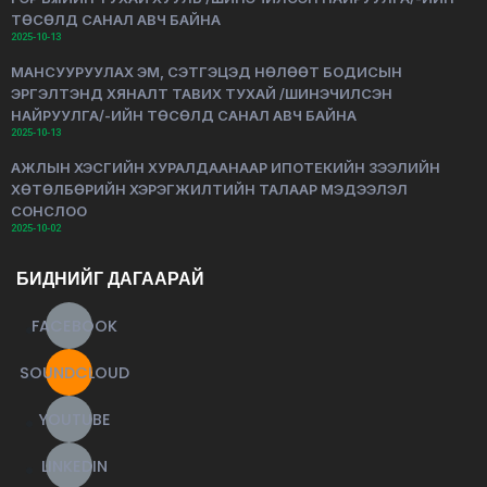
ТӨСӨЛД САНАЛ АВЧ БАЙНА
2025-10-13
МАНСУУРУУЛАХ ЭМ, СЭТГЭЦЭД НӨЛӨӨТ БОДИСЫН
ЭРГЭЛТЭНД ХЯНАЛТ ТАВИХ ТУХАЙ /ШИНЭЧИЛСЭН
НАЙРУУЛГА/-ИЙН ТӨСӨЛД САНАЛ АВЧ БАЙНА
2025-10-13
АЖЛЫН ХЭСГИЙН ХУРАЛДААНААР ИПОТЕКИЙН ЗЭЭЛИЙН
ХӨТӨЛБӨРИЙН ХЭРЭГЖИЛТИЙН ТАЛААР МЭДЭЭЛЭЛ
СОНСЛОО
2025-10-02
БИДНИЙГ ДАГААРАЙ
FACEBOOK
SOUNDCLOUD
YOUTUBE
LINKEDIN