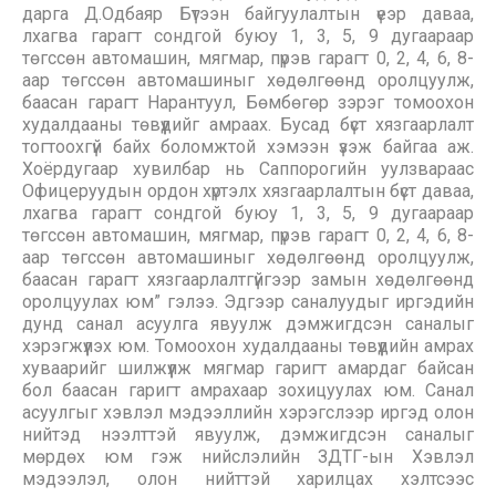
дарга Д.Одбаяр Бүтээн байгуулалтын үеэр даваа,
лхагва гарагт сондгой буюу 1, 3, 5, 9 дугаараар
төгссөн автомашин, мягмар, пүрэв гарагт 0, 2, 4, 6, 8-
аар төгссөн автомашиныг хөдөлгөөнд оролцуулж,
баасан гарагт Нарантуул, Бөмбөгөр зэрэг томоохон
худалдааны төвүүдийг амраах. Бусад бүст хязгаарлалт
тогтоохгүй байх боломжтой хэмээн үзэж байгаа аж.
Хоёрдугаар хувилбар нь Саппорогийн уулзвараас
Офицеруудын ордон хүртэлх хязгаарлалтын бүст даваа,
лхагва гарагт сондгой буюу 1, 3, 5, 9 дугаараар
төгссөн автомашин, мягмар, пүрэв гарагт 0, 2, 4, 6, 8-
аар төгссөн автомашиныг хөдөлгөөнд оролцуулж,
баасан гарагт хязгаарлалтгүйгээр замын хөдөлгөөнд
оролцуулах юм” гэлээ. Эдгээр саналуудыг иргэдийн
дунд санал асуулга явуулж дэмжигдсэн саналыг
хэрэгжүүлэх юм. Томоохон худалдааны төвүүдийн амрах
хуваарийг шилжүүлж мягмар гаригт амардаг байсан
бол баасан гаригт амрахаар зохицуулах юм. Санал
асуулгыг хэвлэл мэдээллийн хэрэгслээр иргэд олон
нийтэд нээлттэй явуулж, дэмжигдсэн саналыг
мөрдөх юм гэж нийслэлийн ЗДТГ-ын Хэвлэл
мэдээлэл, олон нийттэй харилцах хэлтсээс