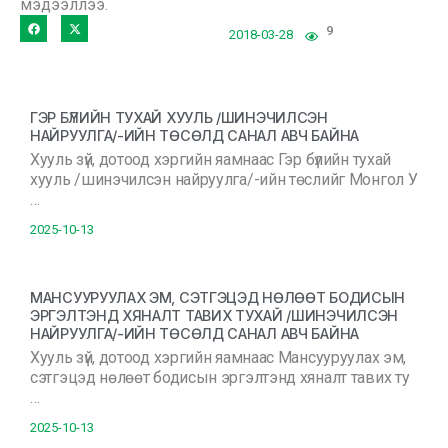
мэдээллээ.
9
2018-03-28
ГЭР БҮЛИЙН ТУХАЙ ХУУЛЬ /ШИНЭЧИЛСЭН
НАЙРУУЛГА/-ИЙН ТӨСӨЛД САНАЛ АВЧ БАЙНА
Хууль зүй, дотоод хэргийн яамнаас Гэр бүлийн тухай
хууль /шинэчилсэн найруулга/-ийн төслийг Монгол У
…
2025-10-13
МАНСУУРУУЛАХ ЭМ, СЭТГЭЦЭД НӨЛӨӨТ БОДИСЫН
ЭРГЭЛТЭНД ХЯНАЛТ ТАВИХ ТУХАЙ /ШИНЭЧИЛСЭН
НАЙРУУЛГА/-ИЙН ТӨСӨЛД САНАЛ АВЧ БАЙНА
Хууль зүй, дотоод хэргийн яамнаас Мансууруулах эм,
сэтгэцэд нөлөөт бодисын эргэлтэнд хяналт тавих ту
…
2025-10-13