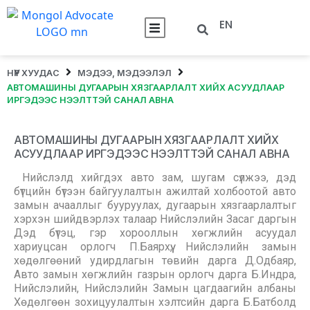
EN
НҮҮР ХУУДАС
МЭДЭЭ, МЭДЭЭЛЭЛ
АВТОМАШИНЫ ДУГААРЫН ХЯЗГААРЛАЛТ ХИЙХ АСУУДЛААР
ИРГЭДЭЭС НЭЭЛТТЭЙ САНАЛ АВНА
АВТОМАШИНЫ ДУГААРЫН ХЯЗГААРЛАЛТ ХИЙХ
АСУУДЛААР ИРГЭДЭЭС НЭЭЛТТЭЙ САНАЛ АВНА
Нийслэлд хийгдэх авто зам, шугам сүлжээ, дэд
бүтцийн бүтээн байгуулалтын ажилтай холбоотой авто
замын ачааллыг бууруулах, дугаарын хязгаарлалтыг
хэрхэн шийдвэрлэх талаар Нийслэлийн Засаг даргын
Дэд бүтэц, гэр хорооллын хөгжлийн асуудал
хариуцсан орлогч П.Баярхүү, Нийслэлийн замын
хөдөлгөөний удирдлагын төвийн дарга Д.Одбаяр,
Авто замын хөгжлийн газрын орлогч дарга Б.Индра,
Нийслэлийн, Нийслэлийн Замын цагдаагийн албаны
Хөдөлгөөн зохицуулалтын хэлтсийн дарга Б.Батболд