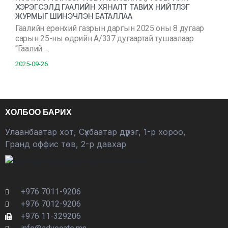
ХЭРЭГСЭЛД ГААЛИЙН ХЯНАЛТ ТАВИХ НИЙТЛЭГ
ЖУРМЫГ ШИНЭЧЛЭН БАТАЛЛАА
Гаалийн ерөнхий газрын даргын 2025 оны 8 дугаар
сарын 25-ны өдрийн А/337 дугаартай тушаалаар
“Гаалий …
2025-09-26
ХОЛБОО БАРИХ
Улаанбаатар хот, Сүхбаатар дүүрэг, 1-р хороо,
Гранд оффис төв, 2-р давхар
+976 7011-9206
+976 7012-9206
+976 11-329206