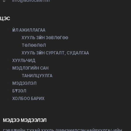
info@advocate.mn
ЦЭС
ҮЙЛ АЖИЛЛАГАА
ХУУЛЬ ЗҮЙН ЗӨВЛӨГӨӨ
ТӨЛӨӨЛӨЛ
ХУУЛЬ ЗҮЙН СУРГАЛТ, СУДАЛГАА
ХУУЛЬЧИД
МЭДЛЭГИЙН САН
ТАНИЛЦУУЛГА
МЭДЭЭЛЭЛ
БҮТЭЭЛ
ХОЛБОО БАРИХ
МЭДЭЭ МЭДЭЭЛЭЛ
ГЭР БҮЛИЙН ТУХАЙ ХУУЛЬ /ШИНЭЧИЛСЭН НАЙРУУЛГА/-ИЙН