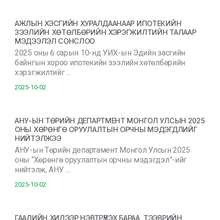
АЖЛЫН ХЭСГИЙН ХУРАЛДААНААР ИПОТЕКИЙН
ЗЭЭЛИЙН ХӨТӨЛБӨРИЙН ХЭРЭГЖИЛТИЙН ТАЛААР
МЭДЭЭЛЭЛ СОНСЛОО
2025 оны 6 сарын 10-нд УИХ-ын Эдийн засгийн
байнгын хороо ипотекийн зээлийн хөтөлбөрийн
хэрэгжилтийг …
2025-10-02
АНУ-ЫН ТӨРИЙН ДЕПАРТМЕНТ МОНГОЛ УЛСЫН 2025
ОНЫ ХӨРӨНГӨ ОРУУЛАЛТЫН ОРЧНЫ МЭДЭГДЛИЙГ
НИЙТЭЛЖЭЭ
АНУ-ын Төрийн департамент Монгол Улсын 2025
оны “Хөрөнгө оруулалтын орчны мэдэгдэл”-ийг
нийтэлж, АНУ …
2025-10-02
ГААЛИЙН ХИЛЭЭР НЭВТРҮҮЛЭХ БАРАА, ТЭЭВРИЙН