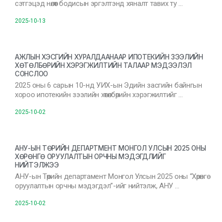
сэтгэцэд нөлөөт бодисын эргэлтэнд хяналт тавих ту …
2025-10-13
АЖЛЫН ХЭСГИЙН ХУРАЛДААНААР ИПОТЕКИЙН ЗЭЭЛИЙН
ХӨТӨЛБӨРИЙН ХЭРЭГЖИЛТИЙН ТАЛААР МЭДЭЭЛЭЛ
СОНСЛОО
2025 оны 6 сарын 10-нд УИХ-ын Эдийн засгийн байнгын
хороо ипотекийн зээлийн хөтөлбөрийн хэрэгжилтийг …
2025-10-02
АНУ-ЫН ТӨРИЙН ДЕПАРТМЕНТ МОНГОЛ УЛСЫН 2025 ОНЫ
ХӨРӨНГӨ ОРУУЛАЛТЫН ОРЧНЫ МЭДЭГДЛИЙГ
НИЙТЭЛЖЭЭ
АНУ-ын Төрийн департамент Монгол Улсын 2025 оны “Хөрөнгө
оруулалтын орчны мэдэгдэл”-ийг нийтэлж, АНУ …
2025-10-02