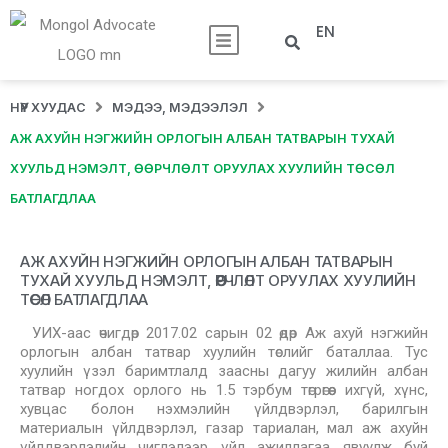
EN
НҮҮР ХУУДАС
МЭДЭЭ, МЭДЭЭЛЭЛ
АЖ АХУЙН НЭГЖИЙН ОРЛОГЫН АЛБАН ТАТВАРЫН ТУХАЙ
ХУУЛЬД НЭМЭЛТ, ӨӨРЧЛӨЛТ ОРУУЛАХ ХУУЛИЙН ТӨСӨЛ
БАТЛАГДЛАА
АЖ АХУЙН НЭГЖИЙН ОРЛОГЫН АЛБАН ТАТВАРЫН
ТУХАЙ ХУУЛЬД НЭМЭЛТ, ӨӨРЧЛӨЛТ ОРУУЛАХ ХУУЛИЙН
ТӨСӨЛ БАТЛАГДЛАА
УИХ-аас өчигдөр 2017.02 сарын 02 өдөр Аж ахуй нэгжийн
орлогын албан татвар хуулийн төслийг баталлаа. Тус
хуулийн үзэл баримтлалд заасны дагуу жилийн албан
татвар ногдох орлого нь 1.5 тэрбум төгрөгөөс ихгүй, хүнс,
хувцас болон нэхмэлийн үйлдвэрлэл, барилгын
материалын үйлдвэрлэл, газар тариалан, мал аж ахуйн
үйлдвэрлэлийн чиглэлээр үйл ажиллагаа явуулж буй