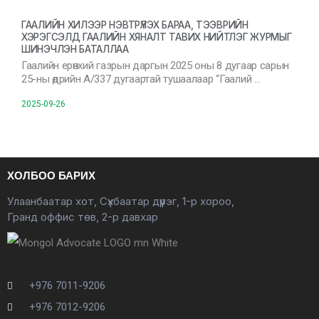
ГААЛИЙН ХИЛЭЭР НЭВТРҮҮЛЭХ БАРАА, ТЭЭВРИЙН
ХЭРЭГСЭЛД ГААЛИЙН ХЯНАЛТ ТАВИХ НИЙТЛЭГ ЖУРМЫГ
ШИНЭЧЛЭН БАТАЛЛАА
Гаалийн ерөнхий газрын даргын 2025 оны 8 дугаар сарын
25-ны өдрийн А/337 дугаартай тушаалаар “Гаалий …
2025-09-26
ХОЛБОО БАРИХ
Улаанбаатар хот, Сүхбаатар дүүрэг, 1-р хороо,
Гранд оффис төв, 2-р давхар
+976 7011-9206
+976 7012-9206