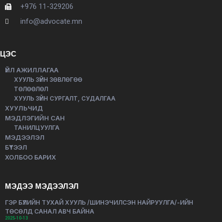
+976 11-329206
info@advocate.mn
ЦЭС
ҮЙЛ АЖИЛЛАГАА
ХУУЛЬ ЗҮЙН ЗӨВЛӨГӨӨ
ТӨЛӨӨЛӨЛ
ХУУЛЬ ЗҮЙН СУРГАЛТ, СУДАЛГАА
ХУУЛЬЧИД
МЭДЛЭГИЙН САН
ТАНИЛЦУУЛГА
МЭДЭЭЛЭЛ
БҮТЭЭЛ
ХОЛБОО БАРИХ
МЭДЭЭ МЭДЭЭЛЭЛ
ГЭР БҮЛИЙН ТУХАЙ ХУУЛЬ /ШИНЭЧИЛСЭН НАЙРУУЛГА/-ИЙН
ТӨСӨЛД САНАЛ АВЧ БАЙНА
2025-10-13