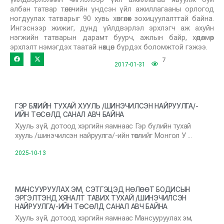
албан татвар төлөгчийн үндсэн үйл ажиллагааны орлогод
ногдуулах татварыг 90 хувь хөнгөлөх зохицуулалттай байна.
Ингэснээр жижиг, дунд үйлдвэрлэл эрхлэгч аж ахуйн
нэгжийн татварын дарамт буурч, ажлын байр, хөдөлмөр
эрхлэлт нэмэгдэх таатай нөхцөл бүрдэх боломжтой гэжээ.
7
2017-01-31
ГЭР БҮЛИЙН ТУХАЙ ХУУЛЬ /ШИНЭЧИЛСЭН НАЙРУУЛГА/-
ИЙН ТӨСӨЛД САНАЛ АВЧ БАЙНА
Хууль зүй, дотоод хэргийн яамнаас Гэр бүлийн тухай
хууль /шинэчилсэн найруулга/-ийн төслийг Монгол У …
2025-10-13
МАНСУУРУУЛАХ ЭМ, СЭТГЭЦЭД НӨЛӨӨТ БОДИСЫН
ЭРГЭЛТЭНД ХЯНАЛТ ТАВИХ ТУХАЙ /ШИНЭЧИЛСЭН
НАЙРУУЛГА/-ИЙН ТӨСӨЛД САНАЛ АВЧ БАЙНА
Хууль зүй, дотоод хэргийн яамнаас Мансууруулах эм,