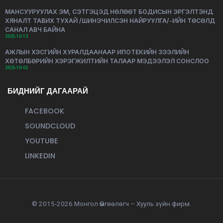
МАНСУУРУУЛАХ ЭМ, СЭТГЭЦЭД НӨЛӨӨТ БОДИСЫН ЭРГЭЛТЭНД
ХЯНАЛТ ТАВИХ ТУХАЙ /ШИНЭЧИЛСЭН НАЙРУУЛГА/-ИЙН ТӨСӨЛД
САНАЛ АВЧ БАЙНА
2025-10-13
АЖЛЫН ХЭСГИЙН ХУРАЛДААНААР ИПОТЕКИЙН ЗЭЭЛИЙН
ХӨТӨЛБӨРИЙН ХЭРЭГЖИЛТИЙН ТАЛААР МЭДЭЭЛЭЛ СОНСЛОО
2025-10-02
БИДНИЙГ ДАГААРАЙ
FACEBOOK
SOUNDCLOUD
YOUTUBE
LINKEDIN
© 2015-2026 Монгол Өмгөөлөгч – Хууль зүйн фирм.