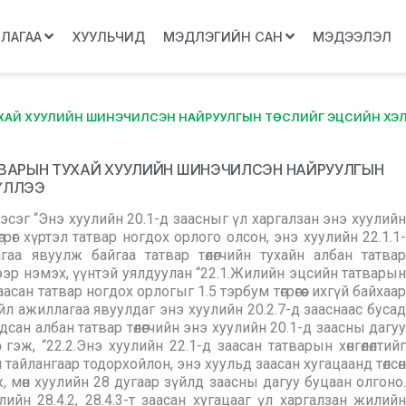
ЛЛАГАА
ХУУЛЬЧИД
МЭДЛЭГИЙН САН
МЭДЭЭЛЭЛ
ХАЙ ХУУЛИЙН ШИНЭЧИЛСЭН НАЙРУУЛГЫН ТӨСЛИЙГ ЭЦСИЙН ХЭЛЭ
ТВАРЫН ТУХАЙ ХУУЛИЙН ШИНЭЧИЛСЭН НАЙРУУЛГЫН
ҮЛЛЭЭ
 хэсэг “Энэ хуулийн 20.1-д заасныг үл харгалзан энэ хуулийн
өгрөг хүртэл татвар ногдох орлого олсон, энэ хуулийн 22.1.1-
гаа явуулж байгаа татвар төлөгчийн тухайн албан татвар
ээр нэмэх, үүнтэй уялдуулан “22.1.Жилийн эцсийн татварын
аасан татвар ногдох орлогыг 1.5 тэрбум төгрөгөөс ихгүй байхаар
йл ажиллагаа явуулдаг энэ хуулийн 20.2.7-д зааснаас бусад
сан албан татвар төлөгчийн энэ хуулийн 20.1-д заасны дагуу
 гэж, “22.2.Энэ хуулийн 22.1-д заасан татварын хөнгөлөлтийг
 тайлангаар тодорхойлон, энэ хуульд заасан хугацаанд төлсөн
, мөн хуулийн 28 дугаар зүйлд заасны дагуу буцаан олгоно.
йн 28.4.2, 28.4.3-т заасан хугацааг үл харгалзан жилийн