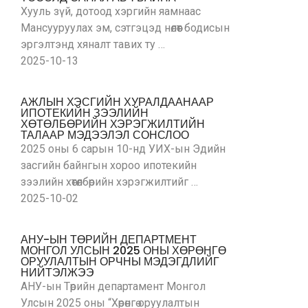
Хууль зүй, дотоод хэргийн яамнаас
Мансууруулах эм, сэтгэцэд нөлөөт бодисын
эргэлтэнд хяналт тавих ту …
2025-10-13
АЖЛЫН ХЭСГИЙН ХУРАЛДААНААР
ИПОТЕКИЙН ЗЭЭЛИЙН
ХӨТӨЛБӨРИЙН ХЭРЭГЖИЛТИЙН
ТАЛААР МЭДЭЭЛЭЛ СОНСЛОО
2025 оны 6 сарын 10-нд УИХ-ын Эдийн
засгийн байнгын хороо ипотекийн
зээлийн хөтөлбөрийн хэрэгжилтийг …
2025-10-02
АНУ-ЫН ТӨРИЙН ДЕПАРТМЕНТ
МОНГОЛ УЛСЫН 2025 ОНЫ ХӨРӨНГӨ
ОРУУЛАЛТЫН ОРЧНЫ МЭДЭГДЛИЙГ
НИЙТЭЛЖЭЭ
АНУ-ын Төрийн департамент Монгол
Улсын 2025 оны “Хөрөнгө оруулалтын