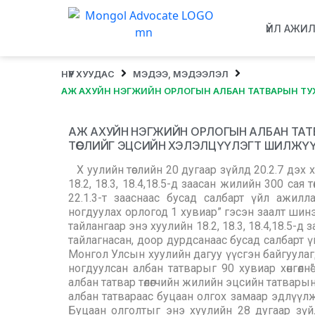
ҮЙЛ АЖИ
НҮҮР ХУУДАС
МЭДЭЭ, МЭДЭЭЛЭЛ
АЖ АХУЙН НЭГЖИЙН ОРЛОГЫН АЛБАН ТАТВАРЫН ТУ
АЖ АХУЙН НЭГЖИЙН ОРЛОГЫН АЛБАН ТА
ТӨСЛИЙГ ЭЦСИЙН ХЭЛЭЛЦҮҮЛЭГТ ШИЛЖҮ
Х уулийн төслийн 20 дугаар зүйлд 20.2.7 дэх
18.2, 18.3, 18.4,18.5-д заасан жилийн 300 сая т
22.1.3-т зааснаас бусад салбарт үйл ажилла
ногдуулах орлогод 1 хувиар” гэсэн заалт шин
тайлангаар энэ хуулийн 18.2, 18.3, 18.4,18.5-д з
тайлагнасан, доор дурдсанаас бусад салбарт ү
Монгол Улсын хуулийн дагуу үүсгэн байгуулагд
ногдуулсан албан татварыг 90 хувиар хөнгөлнө”
албан татвар төлөгчийн жилийн эцсийн татварын
албан татвараас буцаан олгох замаар эдлүүлж
Буцаан олголтыг энэ хуулийн 28 дугаар зүйли