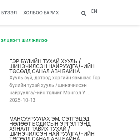
EN
БҮТЭЭЛ
ХОЛБОО БАРИХ
ЛЦҮҮЛЭГТ ШИЛЖҮҮЛЛЭЭ
ГЭР БҮЛИЙН ТУХАЙ ХУУЛЬ /
ШИНЭЧИЛСЭН НАЙРУУЛГА/-ИЙН
ТӨСӨЛД САНАЛ АВЧ БАЙНА
Хууль зүй, дотоод хэргийн яамнаас Гэр
бүлийн тухай хууль /шинэчилсэн
найруулга/-ийн төслийг Монгол У …
2025-10-13
МАНСУУРУУЛАХ ЭМ, СЭТГЭЦЭД
НӨЛӨӨТ БОДИСЫН ЭРГЭЛТЭНД
ХЯНАЛТ ТАВИХ ТУХАЙ /
ШИНЭЧИЛСЭН НАЙРУУЛГА/-ИЙН
ТӨСӨЛД САНАЛ АВЧ БАЙНА