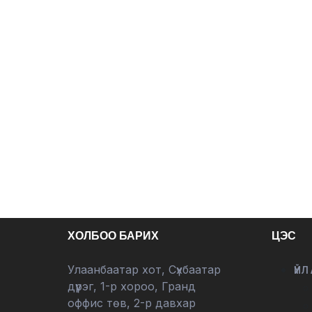
ХОЛБОО БАРИХ
ЦЭС
Улаанбаатар хот, Сүхбаатар
ҮЙЛ
дүүрэг, 1-р хороо, Гранд
оффис төв, 2-р давхар