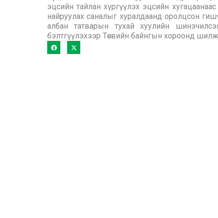
эцсийн тайлан хүргүүлэх эцсийн хугацаанаас 
найруулах саналыг хуралдаанд оролцсон гиш
албан татварын тухай хуулийн шинэчилсэн
бэлтгүүлэхээр Төсвийн байнгын хороонд шил