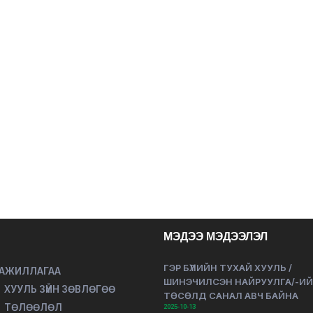
МЭДЭЭ МЭДЭЭЛЭЛ
ГЭР БҮЛИЙН ТУХАЙ ХУУЛЬ /
 АЖИЛЛАГАА
ШИНЭЧИЛСЭН НАЙРУУЛГА/-И
ХУУЛЬ ЗҮЙН ЗӨВЛӨГӨӨ
ТӨСӨЛД САНАЛ АВЧ БАЙНА
ТӨЛӨӨЛӨЛ
2025-10-13