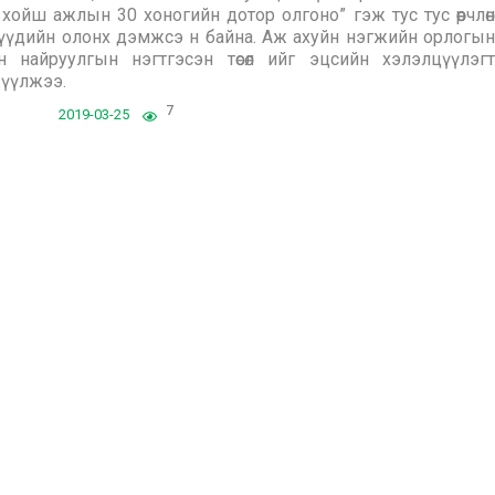
хойш ажлын 30 хоногийн дотор олгоно” гэж тус тус өөрчлөн
үүдийн олонх дэмжсэ н байна. Аж ахуйн нэгжийн орлогын
 найруулгын нэгтгэсэн төсөл ийг эцсийн хэлэлцүүлэгт
жүүлжээ.
7
2019-03-25