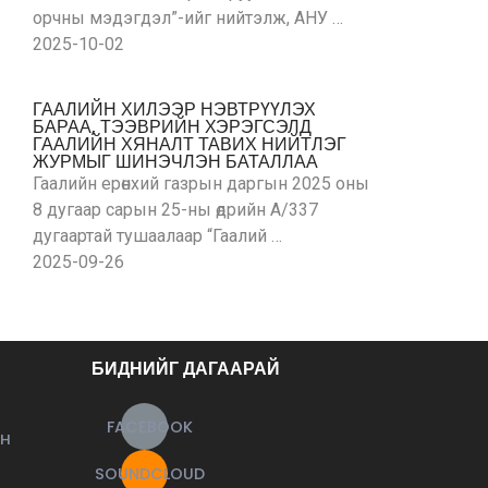
орчны мэдэгдэл”-ийг нийтэлж, АНУ …
2025-10-02
ГААЛИЙН ХИЛЭЭР НЭВТРҮҮЛЭХ
БАРАА, ТЭЭВРИЙН ХЭРЭГСЭЛД
ГААЛИЙН ХЯНАЛТ ТАВИХ НИЙТЛЭГ
ЖУРМЫГ ШИНЭЧЛЭН БАТАЛЛАА
Гаалийн ерөнхий газрын даргын 2025 оны
8 дугаар сарын 25-ны өдрийн А/337
дугаартай тушаалаар “Гаалий …
2025-09-26
БИДНИЙГ ДАГААРАЙ
FACEBOOK
ЙН
SOUNDCLOUD