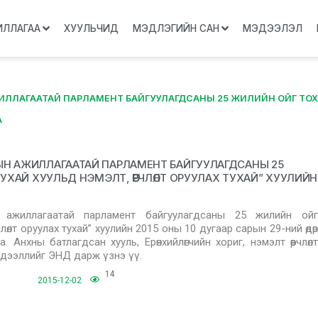
ИЛЛАГАА
ХУУЛЬЧИД
МЭДЛЭГИЙН САН
МЭДЭЭЛЭЛ
ЛЛАГААТАЙ ПАРЛАМЕНТ БАЙГУУЛАГДСАНЫ 25 ЖИЛИЙН ОЙГ ТОХИ
А
ЫН АЖИЛЛАГААТАЙ ПАРЛАМЕНТ БАЙГУУЛАГДСАНЫ 25
УХАЙ ХУУЛЬД НЭМЭЛТ, ӨӨРЧЛӨЛТ ОРУУЛАХ ТУХАЙ” ХУУЛИЙН
 ажиллагаатай парламент байгуулагдсаны 25 жилийн ойг
рчлөлт оруулах тухай” хуулийн 2015 оны 10 дугаар сарын 29-ний өдөр
а. Анхны батлагдсан хууль, Ерөнхийлөгчийн хориг, нэмэлт өөрчлөлт
эдээллийг ЭНД дарж үзнэ үү.
14
2015-12-02