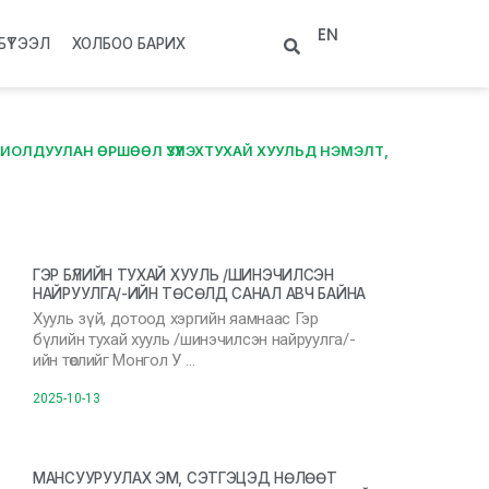
EN
БҮТЭЭЛ
ХОЛБОО БАРИХ
ОЛДУУЛАН ӨРШӨӨЛ ҮЗҮҮЛЭХТУХАЙ ХУУЛЬД НЭМЭЛТ,
ГЭР БҮЛИЙН ТУХАЙ ХУУЛЬ /ШИНЭЧИЛСЭН
НАЙРУУЛГА/-ИЙН ТӨСӨЛД САНАЛ АВЧ БАЙНА
Хууль зүй, дотоод хэргийн яамнаас Гэр
бүлийн тухай хууль /шинэчилсэн найруулга/-
ийн төслийг Монгол У …
2025-10-13
МАНСУУРУУЛАХ ЭМ, СЭТГЭЦЭД НӨЛӨӨТ