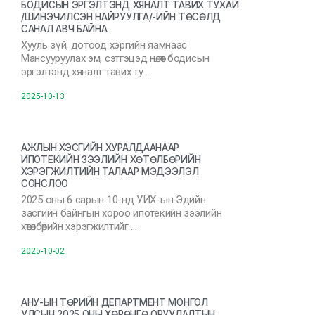
БОДИСЫН ЭРГЭЛТЭНД ХЯНАЛТ ТАВИХ ТУХАЙ
/ШИНЭЧИЛСЭН НАЙРУУЛГА/-ИЙН ТӨСӨЛД
САНАЛ АВЧ БАЙНА
Хууль зүй, дотоод хэргийн яамнаас
Мансууруулах эм, сэтгэцэд нөлөөт бодисын
эргэлтэнд хяналт тавих ту …
2025-10-13
АЖЛЫН ХЭСГИЙН ХУРАЛДААНААР
ИПОТЕКИЙН ЗЭЭЛИЙН ХӨТӨЛБӨРИЙН
ХЭРЭГЖИЛТИЙН ТАЛААР МЭДЭЭЛЭЛ
СОНСЛОО
2025 оны 6 сарын 10-нд УИХ-ын Эдийн
засгийн байнгын хороо ипотекийн зээлийн
хөтөлбөрийн хэрэгжилтийг …
2025-10-02
АНУ-ЫН ТӨРИЙН ДЕПАРТМЕНТ МОНГОЛ
УЛСЫН 2025 ОНЫ ХӨРӨНГӨ ОРУУЛАЛТЫН