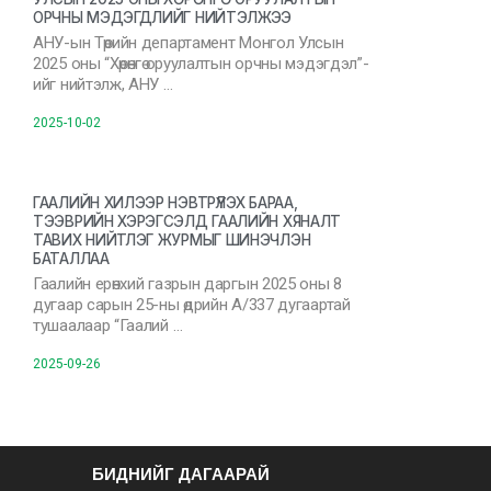
ОРЧНЫ МЭДЭГДЛИЙГ НИЙТЭЛЖЭЭ
АНУ-ын Төрийн департамент Монгол Улсын
2025 оны “Хөрөнгө оруулалтын орчны мэдэгдэл”-
ийг нийтэлж, АНУ …
2025-10-02
ГААЛИЙН ХИЛЭЭР НЭВТРҮҮЛЭХ БАРАА,
ТЭЭВРИЙН ХЭРЭГСЭЛД ГААЛИЙН ХЯНАЛТ
ТАВИХ НИЙТЛЭГ ЖУРМЫГ ШИНЭЧЛЭН
БАТАЛЛАА
Гаалийн ерөнхий газрын даргын 2025 оны 8
дугаар сарын 25-ны өдрийн А/337 дугаартай
тушаалаар “Гаалий …
2025-09-26
БИДНИЙГ ДАГААРАЙ