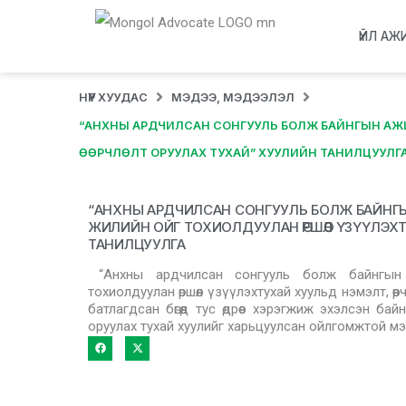
ҮЙЛ АЖ
НҮҮР ХУУДАС
МЭДЭЭ, МЭДЭЭЛЭЛ
“АНХНЫ АРДЧИЛСАН СОНГУУЛЬ БОЛЖ БАЙНГЫН АЖИ
ӨӨРЧЛӨЛТ ОРУУЛАХ ТУХАЙ” ХУУЛИЙН ТАНИЛЦУУЛГ
“АНХНЫ АРДЧИЛСАН СОНГУУЛЬ БОЛЖ БАЙНГ
ЖИЛИЙН ОЙГ ТОХИОЛДУУЛАН ӨРШӨӨЛ ҮЗҮҮЛЭХТ
ТАНИЛЦУУЛГА
“Анхны ардчилсан сонгууль болж байнгын
тохиолдуулан өршөөл үзүүлэхтухай хуульд нэмэлт, өө
батлагдсан бөгөөд тус өдрөөс хэрэгжиж эхэлсэн байн
оруулах тухай хуулийг харьцуулсан ойлгомжтой м