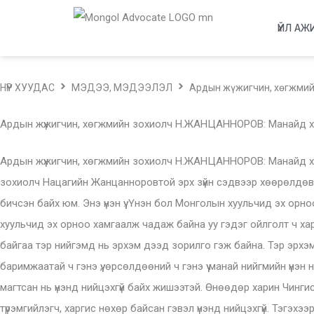
ҮЙЛ АЖ
НҮҮР ХУУДАС
МЭДЭЭ, МЭДЭЭЛЭЛ
Ардын жүжигчин, хөгжмийн
Ардын жүжигчин, хөгжмийн зохиолч Н.ЖАНЦАННОРОВ: Манайд хаан
Ардын жүжигчин, хөгжмийн зохиолч Н.ЖАНЦАННОРОВ: Манайд хаан байна, хатан байна, ноёд байна. Харин Сатай шиг сайд алга Монгол Улсын ардын жүжигчин, төрийн хошой шагналт, хөгжмийн зохиолч Нацагийн Жанцанноровтой эрх зүйн сэдвээр хөөрөлдөв. -Төр улсыг эрэлхэг цэргүүдээс гадна эрдэм чадалтай хуульчид хамгаалдаг гэж Францын нэгэн төрийн зүтгэлтэн, нэртэй хуульч бичсэн байх юм. Энэ үнэн үү. Үнэн бол Монголын хуульчид эх орноо хэрхэн хамгаалж байгаа бол? -Энэ үнэн үү гэж асууж байна. Үнэн гэдэг үг нь ч, үйл нь ч харьцангуй ойлголт. Тэгэхээр Монголын хуульчид эх орноо хамгаалж чадаж байна уу гэдэг ойлголт ч харьцангуй ойлголт болж хувирна. Үнэн яагаад харьцангуй байдаг вэ гэхээр бид нийгэм гэж нэг юм байгуулж байна. Байгуулж байгаа тэр нийгэмд нь эрхэм дээд зорилго гэж байна. Тэр эрхэм зорилгоо үнэн гэж ухаарч байх шиг. Эрхэм зорилгынхоо тухай ярьж байна гэдэг үнэний тухай ярьж байна гэсэн үг. Эдийн баримжаатай ч гэнэ үү, өрсөлдөөний ч гэнэ үү манай нийгмийн үнэн нь юу байна вэ. Чингис хаанаар авч үзье. Өнгөрсөн зуунд Чингис хаан эзлэн түрэмгийлэгч байв. Тэр бол үнэн нь. Чингис хааныг магтсан нь үнэнд нийцэхгүй байх жишээтэй. Өнөөдөр харин Чингис хаан дэлхийг аврагчдын нэг, дэлхийг төгөлдөржүүлэгчдийн нэг, дэлхийг даяаршуулагчдын нэг болсон. Чингис хааныг эзлэн түрэмгийлэгч, харгис нөхөр байсан гэвэл үнэнд нийцэхгүй. Тэгэхээр үнэн өөрөө харьцангуй байгаа биз. Бид яг ямар идеал буюу орь хүслэн дээр тулгуурлаж ямар нийгэм байгуулах гээд байгаа юм бэ гэдэгтэй хуульчдыг холбож үзэхээс өөр аргагүй. Манай хуульчид өөрсдийн сонгож авсан парламентат ёсны засаглалтай ийм нийгэмд шударга байж чадаж байна уу, энэ нийгмийнхээ үнэнд нийцэж явж чадаж байна уу гэдгээс их зүйл шалтгаална. Социализм өөрийн орь хүслэнтэй байсан. Түүнтэй харьцуулах юм бол нэг дүр зураг гарна. Мөн одоогийн капиталист маягийнхтай харьцуулах юм бол бас нэг өөр дүр зураг гарна. Бид оюун санааны хувьд нэг нийгмээс нөгөөд шилжих шилжилтийн үедээ байна. Хуучин нийгмийн орь хүслэнгээсээ бүрэн салж чадаагүй, шинэ нийгмийн орь хүслэнгээ бүрэн ухаарч чадаагүй яваад байна. Ийм нөхцөлд хуульчид шилжилтийн үеийн эх орноо хамгаалагчид учраас тэдэнд алдаж байгаа, онож байгаа, болж бүтэж байгаа, болж бүтэхгүй байгаа бүхэн байгаа. Энэ бол дан хуульчид гэлтгүй урлаг соёлынхонд ч, улстөрчдөд ч байгаа зүйл. Энэ үеийн хүмүүс байгуулах гэж байгаа нийгмийнхээ орь хүслэнд итгэл үнэмшилтэй болсон цагт л шилжилт дуусна. Харин тэр цагт хуульчид эх орноо хэрхэн хамгаалж чадаж байна уу, үгүй юу тухай ярьж болно. -Төр бол хоосон чанар гэж ярьдаг, хэлдэг. Тэгвэл төрийн мөн чанар нь юу вэ, таныхаар…? -Төрийн тухай философийн хэд хэдэн том суурь ойлголт байна. Материаллаг зүйл дээр тулгуурласан, хоосон чанар дээр тулгуурласан, суртахуун дээр тулгуурласан гэхчилэн. Философийн утгаар нь асууж байгаа бол би нарийн ширийн юм хэлж чадахгүй. Аа харин төр гэж юу юм бэ гэдэг тухай бол ярьж болно. Улс гүрэн гэж хил тогтоогдоод ирэхээр хамтаараа ямар нэгэн хэмжээгээр амьдрах хэрэгтэй болно. Оршин тогтнох хэрэгтэй болж байгаа юм. Оршин тогтнохын тулд хоорондоо тоглоомын дүрмээ тохирох хэрэгтэй. Тоглоомын дүрэм дотор хүмүүсийн хуваарь гарч ирнэ. Шатраар жишээлье л дээ. Би хүү болох юм уу, эсвэл тэрэг, тэмээ болох юм уу гэдгээ тохирох хэрэгтэй. Тэгээд тохирсон, тохирсон зүйлээ л хийнэ. Би хөгжмөө зохиогоод, та сэтгүүлчээ хийгээд амьдрах жишээтэй. Тэгэхээр төр бол бо