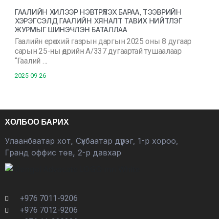
ГААЛИЙН ХИЛЭЭР НЭВТРҮҮЛЭХ БАРАА, ТЭЭВРИЙН
ХЭРЭГСЭЛД ГААЛИЙН ХЯНАЛТ ТАВИХ НИЙТЛЭГ
ЖУРМЫГ ШИНЭЧЛЭН БАТАЛЛАА
Гаалийн ерөнхий газрын даргын 2025 оны 8 дугаар
сарын 25-ны өдрийн А/337 дугаартай тушаалаар
“Гаалий …
2025-09-26
ХОЛБОО БАРИХ
Улаанбаатар хот, Сүхбаатар дүүрэг, 1-р хороо,
Гранд оффис төв, 2-р давхар
+976 7011-9206
+976 7012-9206