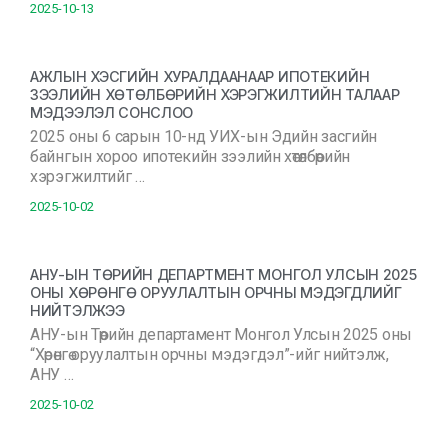
2025-10-13
АЖЛЫН ХЭСГИЙН ХУРАЛДААНААР ИПОТЕКИЙН
ЗЭЭЛИЙН ХӨТӨЛБӨРИЙН ХЭРЭГЖИЛТИЙН ТАЛААР
МЭДЭЭЛЭЛ СОНСЛОО
2025 оны 6 сарын 10-нд УИХ-ын Эдийн засгийн
байнгын хороо ипотекийн зээлийн хөтөлбөрийн
хэрэгжилтийг …
2025-10-02
АНУ-ЫН ТӨРИЙН ДЕПАРТМЕНТ МОНГОЛ УЛСЫН 2025
ОНЫ ХӨРӨНГӨ ОРУУЛАЛТЫН ОРЧНЫ МЭДЭГДЛИЙГ
НИЙТЭЛЖЭЭ
АНУ-ын Төрийн департамент Монгол Улсын 2025 оны
“Хөрөнгө оруулалтын орчны мэдэгдэл”-ийг нийтэлж,
АНУ …
2025-10-02