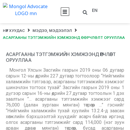
EN
НҮҮР ХУУДАС
МЭДЭЭ, МЭДЭЭЛЭЛ
АСАРГААНЫ ТЭТГЭМЖИЙН ХЭМЖЭЭНД ӨӨРЧЛӨЛТ ОРУУЛЛАА
АСАРГААНЫ ТЭТГЭМЖИЙН ХЭМЖЭЭНД ӨӨРЧЛӨЛТ
ОРУУЛЛАА
Монгол Улсын Засгийн газрын 2019 оны 06 дугаар
сарын 12-ны өдрийн 227 дугаар тогтоолоор “Нийгмийн
халамжийн тэтгэвэр, асаргааны тэтгэмжийн хэмжээг
шинэчлэн тогтоох тухай” Засгийн газрын 2019 оны 1
дүгээр сарын 16-ны өдрийн 27 дугаар тогтоолын 1 дэх
заалтын “… асаргааны тэтгэмжийн хэмжээг сард
76,000 (далан зургаан мянган) төгрөгөөр …” гэснийг
“Нийгмийн халамжийн тухай хуулийн 13.2.4-д заасан
хөгжлийн бэрхшээлтэй хүүхдийг асарч байгаа иргэнд
олгох асаргааны тэтгэмжийг сард 114,000 (нэг зуун
арван дөрвөн мянган) төгрөгөөр, бусад асаргааны