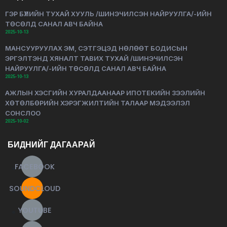
ГЭР БҮЛИЙН ТУХАЙ ХУУЛЬ /ШИНЭЧИЛСЭН НАЙРУУЛГА/-ИЙН
ТӨСӨЛД САНАЛ АВЧ БАЙНА
2025-10-13
МАНСУУРУУЛАХ ЭМ, СЭТГЭЦЭД НӨЛӨӨТ БОДИСЫН
ЭРГЭЛТЭНД ХЯНАЛТ ТАВИХ ТУХАЙ /ШИНЭЧИЛСЭН
НАЙРУУЛГА/-ИЙН ТӨСӨЛД САНАЛ АВЧ БАЙНА
2025-10-13
АЖЛЫН ХЭСГИЙН ХУРАЛДААНААР ИПОТЕКИЙН ЗЭЭЛИЙН
ХӨТӨЛБӨРИЙН ХЭРЭГЖИЛТИЙН ТАЛААР МЭДЭЭЛЭЛ
СОНСЛОО
2025-10-02
БИДНИЙГ ДАГААРАЙ
FACEBOOK
SOUNDCLOUD
YOUTUBE