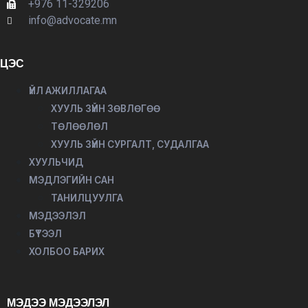
+976 11-329206
info@advocate.mn
ЦЭС
ҮЙЛ АЖИЛЛАГАА
ХУУЛЬ ЗҮЙН ЗӨВЛӨГӨӨ
ТӨЛӨӨЛӨЛ
ХУУЛЬ ЗҮЙН СУРГАЛТ, СУДАЛГАА
ХУУЛЬЧИД
МЭДЛЭГИЙН САН
ТАНИЛЦУУЛГА
МЭДЭЭЛЭЛ
БҮТЭЭЛ
ХОЛБОО БАРИХ
МЭДЭЭ МЭДЭЭЛЭЛ