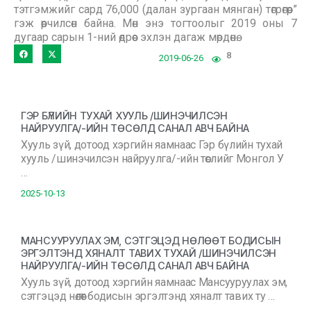
тэтгэмжийг сард 76,000 (далан зургаан мянган) төгрөгөөр”
гэж өөрчилсөн байна. Мөн энэ тогтоолыг 2019 оны 7
дугаар сарын 1-ний өдрөөс эхлэн дагаж мөрдөнө.
8
2019-06-26
ГЭР БҮЛИЙН ТУХАЙ ХУУЛЬ /ШИНЭЧИЛСЭН
НАЙРУУЛГА/-ИЙН ТӨСӨЛД САНАЛ АВЧ БАЙНА
Хууль зүй, дотоод хэргийн яамнаас Гэр бүлийн тухай
хууль /шинэчилсэн найруулга/-ийн төслийг Монгол У
…
2025-10-13
МАНСУУРУУЛАХ ЭМ, СЭТГЭЦЭД НӨЛӨӨТ БОДИСЫН
ЭРГЭЛТЭНД ХЯНАЛТ ТАВИХ ТУХАЙ /ШИНЭЧИЛСЭН
НАЙРУУЛГА/-ИЙН ТӨСӨЛД САНАЛ АВЧ БАЙНА
Хууль зүй, дотоод хэргийн яамнаас Мансууруулах эм,
сэтгэцэд нөлөөт бодисын эргэлтэнд хяналт тавих ту …