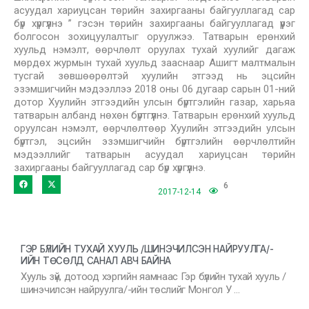
асуудал хариуцсан төрийн захиргааны байгууллагад сар
бүр хүргүүлнэ ” гэсэн төрийн захиргааны байгууллагад үүрэг
болгосон зохицуулалтыг оруулжээ. Татварын ерөнхий
хуульд нэмэлт, өөрчлөлт оруулах тухай хуулийг дагаж
мөрдөх журмын тухай хуульд зааснаар Ашигт малтмалын
тусгай зөвшөөрөлтэй хуулийн этгээд нь эцсийн
эзэмшигчийн мэдээллээ 2018 оны 06 дугаар сарын 01-ний
дотор Хуулийн этгээдийн улсын бүртгэлийн газар, харьяа
татварын албанд нөхөн бүртгүүлнэ. Татварын ерөнхий хуульд
оруулсан нэмэлт, өөрчлөлтөөр Хуулийн этгээдийн улсын
бүртгэл, эцсийн эзэмшигчийн бүртгэлийн өөрчлөлтийн
мэдээллийг татварын асуудал хариуцсан төрийн
захиргааны байгууллагад сар бүр хүргүүлнэ.
6
2017-12-14
ГЭР БҮЛИЙН ТУХАЙ ХУУЛЬ /ШИНЭЧИЛСЭН НАЙРУУЛГА/-
ИЙН ТӨСӨЛД САНАЛ АВЧ БАЙНА
Хууль зүй, дотоод хэргийн яамнаас Гэр бүлийн тухай хууль /
шинэчилсэн найруулга/-ийн төслийг Монгол У …