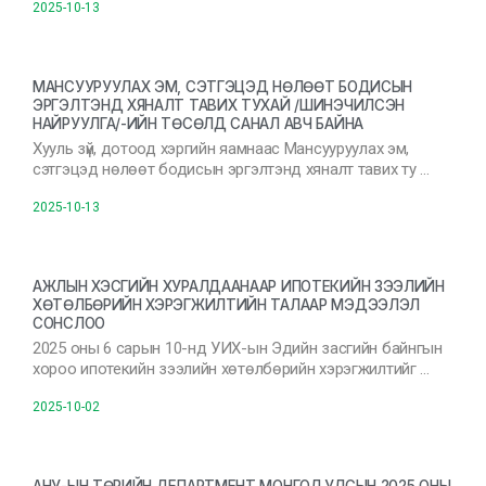
2025-10-13
МАНСУУРУУЛАХ ЭМ, СЭТГЭЦЭД НӨЛӨӨТ БОДИСЫН
ЭРГЭЛТЭНД ХЯНАЛТ ТАВИХ ТУХАЙ /ШИНЭЧИЛСЭН
НАЙРУУЛГА/-ИЙН ТӨСӨЛД САНАЛ АВЧ БАЙНА
Хууль зүй, дотоод хэргийн яамнаас Мансууруулах эм,
сэтгэцэд нөлөөт бодисын эргэлтэнд хяналт тавих ту …
2025-10-13
АЖЛЫН ХЭСГИЙН ХУРАЛДААНААР ИПОТЕКИЙН ЗЭЭЛИЙН
ХӨТӨЛБӨРИЙН ХЭРЭГЖИЛТИЙН ТАЛААР МЭДЭЭЛЭЛ
СОНСЛОО
2025 оны 6 сарын 10-нд УИХ-ын Эдийн засгийн байнгын
хороо ипотекийн зээлийн хөтөлбөрийн хэрэгжилтийг …
2025-10-02