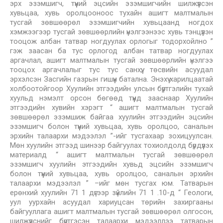
эрх эзэмшигч, түүний эцсийн эзэмшигчийн шилжүүлсэн
хувьцаа, хувь оролцооноос тухайн ашигт малтмалын
тусгай зөвшөөрөл эзэмшигчийн хувьцаанд ногдох
хэмжээгээр тусгай зөвшөөрлийн үнэлгээнээс хувь тэнцүүлэн
тооцож албан татвар ногдуулах орлогыг тодорхойлно ”
гэж заасан ба тус орлогод албан татвар ногдуулах
аргачлал, ашигт малтмалын тусгай зөвшөөрлийн үнэлгээ
тооцох аргачлалыг тус тус санхүү, төсвийн асуудал
эрхэлсэн Засгийн газрын гишүүн батална. Энэхүү харилцаатай
холбоотойгоор Хуулийн этгээдийн улсын бүртгэлийн тухай
хуульд нэмэлт орсон бөгөөд түүнд зааснаар Хуулийн
этгээдийн хувийн хэрэгт “ ашигт малтмалын тусгай
зөвшөөрөл эзэмшиж байгаа хуулийн этгээдийн эцсийн
эзэмшигч болон түүний хувьцаа, хувь оролцоо, саналын
эрхийн талаархи мэдээлэл ”-ийг тусгахаар зохицуулсан.
Мөн хуулийн этгээд шинээр байгуулах тохиолдолд бүрдүүлэх
материалд “ ашигт малтмалын тусгай зөвшөөрөл
эзэмшигч хуулийн этгээдийн хувьд эцсийн эзэмшигч
болон түүний хувьцаа, хувь оролцоо, саналын эрхийн
талаархи мэдээлэл ” –ийг мөн тусгах юм. Татварын
ерөнхий хуулийн 71 1 дүгээр зүйлийн 71 1 .10-д “ Геологи,
уул уурхайн асуудал хариуцсан төрийн захиргааны
байгууллага ашигт малтмалын тусгай зөвшөөрөл олгосон,
шилжүүлснийг бүртгэсэн талаархи мэдээллээ татварын