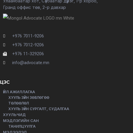
Улаанбаатар хот, Сүхбаатар дүүрэг, 1-р хороо,
Гранд оффис төв, 2-р давхар
+976 7011-9206
+976 7012-9206
+976 11-329206
info@advocate.mn
ЦЭС
ҮЙЛ АЖИЛЛАГАА
ХУУЛЬ ЗҮЙН ЗӨВЛӨГӨӨ
ТӨЛӨӨЛӨЛ
ХУУЛЬ ЗҮЙН СУРГАЛТ, СУДАЛГАА
ХУУЛЬЧИД
МЭДЛЭГИЙН САН
ТАНИЛЦУУЛГА
МЭДЭЭЛЭЛ