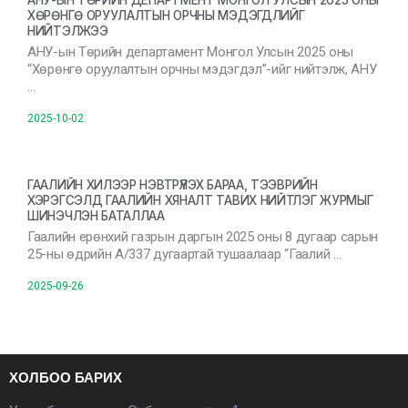
АНУ-ЫН ТӨРИЙН ДЕПАРТМЕНТ МОНГОЛ УЛСЫН 2025 ОНЫ
ХӨРӨНГӨ ОРУУЛАЛТЫН ОРЧНЫ МЭДЭГДЛИЙГ
НИЙТЭЛЖЭЭ
АНУ-ын Төрийн департамент Монгол Улсын 2025 оны
“Хөрөнгө оруулалтын орчны мэдэгдэл”-ийг нийтэлж, АНУ
…
2025-10-02
ГААЛИЙН ХИЛЭЭР НЭВТРҮҮЛЭХ БАРАА, ТЭЭВРИЙН
ХЭРЭГСЭЛД ГААЛИЙН ХЯНАЛТ ТАВИХ НИЙТЛЭГ ЖУРМЫГ
ШИНЭЧЛЭН БАТАЛЛАА
Гаалийн ерөнхий газрын даргын 2025 оны 8 дугаар сарын
25-ны өдрийн А/337 дугаартай тушаалаар “Гаалий …
2025-09-26
ХОЛБОО БАРИХ