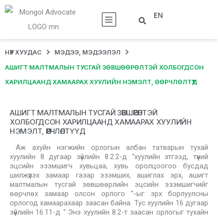
EN
НҮҮР ХУУДАС
МЭДЭЭ, МЭДЭЭЛЭЛ
АШИГТ МАЛТМАЛЫН ТУСГАЙ ЗӨВШӨӨРӨЛТЭЙ ХОЛБОГДСОН
ХАРИЛЦААНД ХАМААРАХ ХУУЛИЙН НЭМЭЛТ, ӨӨРЧЛӨЛТҮҮД
АШИГТ МАЛТМАЛЫН ТУСГАЙ ЗӨВШӨӨРӨЛТЭЙ
ХОЛБОГДСОН ХАРИЛЦААНД ХАМААРАХ ХУУЛИЙН
НЭМЭЛТ, ӨӨРЧЛӨЛТҮҮД
Аж ахуйн нэгжийн орлогын албан татварын тухай
хуулийн 8 дугаар зүйлийн 8.2.2-д “хуулийн этгээд, түүний
эцсийн эзэмшигч хувьцаа, хувь оролцоогоо бусдад
шилжүүлэх замаар газар эзэмших, ашиглах эрх, ашигт
малтмалын тусгай зөвшөөрлийн эцсийн эзэмшигчийг
өөрчлөх замаар олсон орлого ”-ыг эрх борлуулсны
орлогод хамаарахаар заасан байна. Тус хуулийн 16 дугаар
зүйлийн 16.11-д “ Энэ хуулийн 8.2-т заасан орлогыг тухайн