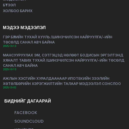
БҮТЭЭЛ
ХОЛБОО БАРИХ
МЭДЭЭ МЭДЭЭЛЭЛ
ГЭР БҮЛИЙН ТУХАЙ ХУУЛЬ /ШИНЭЧИЛСЭН НАЙРУУЛГА/-ИЙН
ТӨСӨЛД САНАЛ АВЧ БАЙНА
2025-10-13
МАНСУУРУУЛАХ ЭМ, СЭТГЭЦЭД НӨЛӨӨТ БОДИСЫН ЭРГЭЛТЭНД
ХЯНАЛТ ТАВИХ ТУХАЙ /ШИНЭЧИЛСЭН НАЙРУУЛГА/-ИЙН ТӨСӨЛД
САНАЛ АВЧ БАЙНА
2025-10-13
АЖЛЫН ХЭСГИЙН ХУРАЛДААНААР ИПОТЕКИЙН ЗЭЭЛИЙН
ХӨТӨЛБӨРИЙН ХЭРЭГЖИЛТИЙН ТАЛААР МЭДЭЭЛЭЛ СОНСЛОО
2025-10-02
БИДНИЙГ ДАГААРАЙ
FACEBOOK
SOUNDCLOUD