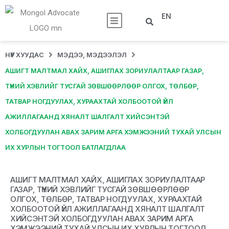
EN
НҮҮР ХУУДАС
МЭДЭЭ, МЭДЭЭЛЭЛ
АШИГТ МАЛТМАЛ ХАЙХ, АШИГЛАХ ЗОРИУЛАЛТААР ГАЗАР,
ТҮҮНИЙ ХЭВЛИЙГ ТУСГАЙ ЗӨВШӨӨРЛӨӨР ОЛГОХ, ТӨЛБӨР,
ТАТВАР НОГДУУЛАХ, ХУРААХТАЙ ХОЛБООТОЙ ҮЙЛ
АЖИЛЛАГААНД ХЯНАЛТ ШАЛГАЛТ ХИЙСЭНТЭЙ
ХОЛБОГДУУЛАН АВАХ ЗАРИМ АРГА ХЭМЖЭЭНИЙ ТУХАЙ УЛСЫН
ИХ ХУРЛЫН ТОГТООЛ БАТЛАГДЛАА
АШИГТ МАЛТМАЛ ХАЙХ, АШИГЛАХ ЗОРИУЛАЛТААР
ГАЗАР, ТҮҮНИЙ ХЭВЛИЙГ ТУСГАЙ ЗӨВШӨӨРЛӨӨР
ОЛГОХ, ТӨЛБӨР, ТАТВАР НОГДУУЛАХ, ХУРААХТАЙ
ХОЛБООТОЙ ҮЙЛ АЖИЛЛАГААНД ХЯНАЛТ ШАЛГАЛТ
ХИЙСЭНТЭЙ ХОЛБОГДУУЛАН АВАХ ЗАРИМ АРГА
ХЭМЖЭЭНИЙ ТУХАЙ УЛСЫН ИХ ХУРЛЫН ТОГТООЛ