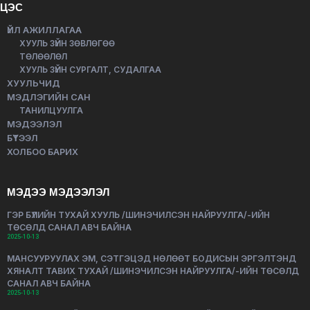
ЦЭС
ҮЙЛ АЖИЛЛАГАА
ХУУЛЬ ЗҮЙН ЗӨВЛӨГӨӨ
ТӨЛӨӨЛӨЛ
ХУУЛЬ ЗҮЙН СУРГАЛТ, СУДАЛГАА
ХУУЛЬЧИД
МЭДЛЭГИЙН САН
ТАНИЛЦУУЛГА
МЭДЭЭЛЭЛ
БҮТЭЭЛ
ХОЛБОО БАРИХ
МЭДЭЭ МЭДЭЭЛЭЛ
ГЭР БҮЛИЙН ТУХАЙ ХУУЛЬ /ШИНЭЧИЛСЭН НАЙРУУЛГА/-ИЙН
ТӨСӨЛД САНАЛ АВЧ БАЙНА
2025-10-13
МАНСУУРУУЛАХ ЭМ, СЭТГЭЦЭД НӨЛӨӨТ БОДИСЫН ЭРГЭЛТЭНД
ХЯНАЛТ ТАВИХ ТУХАЙ /ШИНЭЧИЛСЭН НАЙРУУЛГА/-ИЙН ТӨСӨЛД
САНАЛ АВЧ БАЙНА
2025-10-13