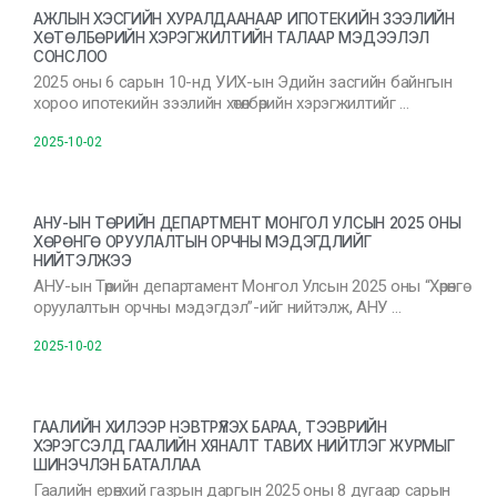
АЖЛЫН ХЭСГИЙН ХУРАЛДААНААР ИПОТЕКИЙН ЗЭЭЛИЙН
ХӨТӨЛБӨРИЙН ХЭРЭГЖИЛТИЙН ТАЛААР МЭДЭЭЛЭЛ
СОНСЛОО
2025 оны 6 сарын 10-нд УИХ-ын Эдийн засгийн байнгын
хороо ипотекийн зээлийн хөтөлбөрийн хэрэгжилтийг …
2025-10-02
АНУ-ЫН ТӨРИЙН ДЕПАРТМЕНТ МОНГОЛ УЛСЫН 2025 ОНЫ
ХӨРӨНГӨ ОРУУЛАЛТЫН ОРЧНЫ МЭДЭГДЛИЙГ
НИЙТЭЛЖЭЭ
АНУ-ын Төрийн департамент Монгол Улсын 2025 оны “Хөрөнгө
оруулалтын орчны мэдэгдэл”-ийг нийтэлж, АНУ …
2025-10-02
ГААЛИЙН ХИЛЭЭР НЭВТРҮҮЛЭХ БАРАА, ТЭЭВРИЙН
ХЭРЭГСЭЛД ГААЛИЙН ХЯНАЛТ ТАВИХ НИЙТЛЭГ ЖУРМЫГ
ШИНЭЧЛЭН БАТАЛЛАА
Гаалийн ерөнхий газрын даргын 2025 оны 8 дугаар сарын