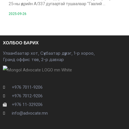
25-ны өдрийн А/337 дугаартай тушаалаар “Гаалий …
2025-09-26
ХОЛБОО БАРИХ
Улаанбаатар хот, Сүхбаатар дүүрэг, 1-р хороо,
Гранд оффис төв, 2-р давхар
+976 7011-9206
+976 7012-9206
+976 11-329206
info@advocate.mn