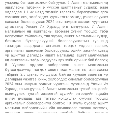
улиралд багтаан зохион байгуулах; 6. Ашигт малтмалын нөөц
ашигласны төлбөрийн өр үүссэн шалтгааныг судалж, өрийн
үлдэгдэл 1.1 их наяд төгрөгийг яаралтай барагдуулах арга
хэмжээг авч, холбогдох хууль тогтоомжид өөрчлөлт оруулах
саналыг боловсруулан 2024 оны намрын ээлжит чуулганы
хугацаанд Улсын Их Хуралд өргөн мэдүүлэх; 7. Ашигт
малтмалын нөөц ашигласны төлбөрийн хувийг тооцох, төлбөр
ногдуулах, тайлагнах, төлөх журам, ашигт малтмалын хүдэр,
баяжмал, бүтээгдэхүүний боловсруулалтын түвшинд
тавигдах шаардлага, ангилал, тооцох үндсэн зарчим,
аргачлалыг шинэчлэн боловсруулах, эдийн засгийн хувьд
үр ашигтай дагалдах ашигт малтмалд ашигт малтмалын
нөөц ашигласны төлбөр ногдуулах эрх зүйн орчныг бий болгох;
8. Үүсмэл ордоос олборлосон ашигт малтмалын
бүтээгдэхүүнд ногдох ашигт малтмалын нөөц ашигласны
төлбөрийг 2.5 хувиар ногдуулж байгаа хуулийн заалтад үр
дагаврын үнэлгээ хийж, холбогдох саналыг боловсруулан
2024 оны намрын ээлжит чуулганы хугацаанд Улсын Их
Хуралд танилцуулах; 9. Ашигт малтмалын тусгай зөвшөөрлийг
шилжүүлэх, тусгай зөвшөөрөлтэй хуулийн этгээдийн эцсийн
өмчлөгч өөрчлөгдөхөд төлөх татвар ногдуулах суурийг тооцох
аргачлалыг боловсронгуй болгох; 10. Хууль бусаар ашигт
малтмал олборлогчийн үйл ажиллагааг таслан зогсоох,
эвдрэлд орсон, орхигдсон талбайн байгаль орчинд