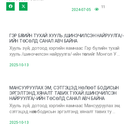
11
2024-07-05
ГЭР БҮЛИЙН ТУХАЙ ХУУЛЬ /ШИНЭЧИЛСЭН НАЙРУУЛГА/-
ИЙН ТӨСӨЛД САНАЛ АВЧ БАЙНА
Хууль зүй, дотоод хэргийн яамнаас Гэр бүлийн тухай
хууль /шинэчилсэн найруулга/-ийн төслийг Монгол У …
2025-10-13
МАНСУУРУУЛАХ ЭМ, СЭТГЭЦЭД НӨЛӨӨТ БОДИСЫН
ЭРГЭЛТЭНД ХЯНАЛТ ТАВИХ ТУХАЙ /ШИНЭЧИЛСЭН
НАЙРУУЛГА/-ИЙН ТӨСӨЛД САНАЛ АВЧ БАЙНА
Хууль зүй, дотоод хэргийн яамнаас Мансууруулах эм,
сэтгэцэд нөлөөт бодисын эргэлтэнд хяналт тавих ту …
2025-10-13