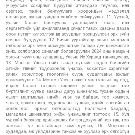
учруулсан хохирлыг буруутай этгээдээр төлүүлэх, нөхөн
сэргээх, төрийн байгууллага хоорондын мэдээлэл
солилцох, ажлын уялдаа холбоог сайжруулах; 11. Уурхай,
уулын болон баяжуулах үйлдвэрийн хаалт, нөхөн
сэргээлтийн үйл ажиллагаанд хяналт тавих, хаасны дараа
орон нутагт хүлээлгэж өгөх асуудлыг зохицуулсан эрх зүйн
орчныг бүрдүүлэх; 12. Бичил уурхайгаар ашигт малтмал
олборлох эрх зүйн зохицуулалтын талаар дүн шинжилгээ
хийх, холбогдох саналыг боловсруулан 2024 оны намрын
ээлжит чуулганы хугацаанд Улсын Их Хуралд танилцуулах;
13. Монгол Улсын нийт газар нутгийн эрдэс баялгийн
хэтийн төлөвийг тодорхойлж үнэлэх, зохистой хэрэглээг
хянах зорилгоор геологийн суурь судалгааны ажлыг
эрчимжүүлэх; 14. Монгол Улсын ашигт малтмалын нөөц, орд,
илрэл болон газрын хэвлийн улсын нэгдсэн тоо
бүртгэлийг хуульд заасны дагуу шинэчлэх, тухайн ордын
ашигт малтмалын нөөцийн үнэн зөв байдал, тоо хэмжээ,
чанар, орших нөхцөл, судалгааны түвшин, эдийн засгийн ач
холбогдол, ордыг олборлолтод бэлтгэсэн байдалд
магадлан шинжилгээ хийж, үнэмшлийг тогтоох; 15. Уул
уурхайн биржээр арилжаалах бүтээгдэхүүний нэр төрөл, тоо
хэмжээг үе шаттайгаар нэмэгдүүлэх; 16. Монголын
худалдаа, аж үйлдвэрийн танхим нь хуулиар эрх олгоогүй