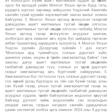
ач холбогдол бүхий ашигт малтмалын ордын үр өгөөжийг
одоо ба ирээдүй үеийн Монгол Улсын иргэн бүрд тэгш,
шударга хүртээх зарчимд нийцүүлэн Үндэсний баялгийн
сангийн тухай хуулийн хэрэгжилтийг хангах ажлыг зохион
байгуулах; 3. Монгол Улсын иргэнд өмчлүүлсэн газартай
давхцуулан ашигт малтмалын тусгай зөвшөөрөл олгосон,
ашигт малтмалын тусгай зөвшөөрөл олгосон талбайд Монгол
Улсын иргэнд газар өмчлүүлсэн асуудлыг шалгаж,
холбогдох арга хэмжээг авч, хууль бус шийдвэр гаргасан
албан тушаалтанд хариуцлага хүлээлгэх; 4. Монгол Улсын
Үндсэн хуулийн Долдугаар зүйлийн 1 дэх хэсэгт
“Монголын ард түмнийтүүх, соёлын дурсгалт зүйл,
шинжлэх ухаан, оюуны өв төрийн хамгаалалтад байна.” гэж
заасны дагуу ашигт малтмалын тусгай зөвшөөрлийн
талбайтай давхацсан түүх, соёлын үл хөдлөх дурсгалт
газрыг хамгаалалтад авч, бүртгэлийг сайжруулах; 5.
Хамгаалалтын бүс тогтоосон түүх, соёлын дурсгалт газар,
гол, мөрний урсац бүрэлдэх эх, ойн сан бүхий газар, усны
сан бүхий газар, улсын тусгай хамгаалалттай газар нь
ашигт малтмалын тусгай зөвшөөрлийн талбайтай давхацсан
асуудлыг судалж, төрийн байгууллагын мэдээлэл зөрүүтэй
байгаад дүгнэлт хийж, мэдээллийн сан хоорондын
уялдааг хангах, газрын нэгдмэл сангийн удирдлагын
цахим системтэй холбох арга хэмжээг 2024 оны 4 дүгээр