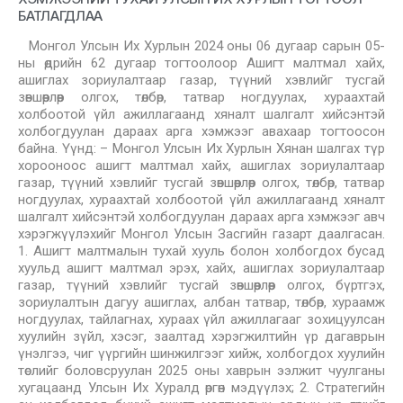
БАТЛАГДЛАА
Монгол Улсын Их Хурлын 2024 оны 06 дугаар сарын 05-
ны өдрийн 62 дугаар тогтоолоор Ашигт малтмал хайх,
ашиглах зориулалтаар газар, түүний хэвлийг тусгай
зөвшөөрлөөр олгох, төлбөр, татвар ногдуулах, хураахтай
холбоотой үйл ажиллагаанд хяналт шалгалт хийсэнтэй
холбогдуулан дараах арга хэмжээг авахаар тогтоосон
байна. Үүнд: – Монгол Улсын Их Хурлын Хянан шалгах түр
хорооноос ашигт малтмал хайх, ашиглах зориулалтаар
газар, түүний хэвлийг тусгай зөвшөөрлөөр олгох, төлбөр, татвар
ногдуулах, хураахтай холбоотой үйл ажиллагаанд хяналт
шалгалт хийсэнтэй холбогдуулан дараах арга хэмжээг авч
хэрэгжүүлэхийг Монгол Улсын Засгийн газарт даалгасан.
1. Ашигт малтмалын тухай хууль болон холбогдох бусад
хуульд ашигт малтмал эрэх, хайх, ашиглах зориулалтаар
газар, түүний хэвлийг тусгай зөвшөөрлөөр олгох, бүртгэх,
зориулалтын дагуу ашиглах, албан татвар, төлбөр, хураамж
ногдуулах, тайлагнах, хураах үйл ажиллагааг зохицуулсан
хуулийн зүйл, хэсэг, заалтад хэрэгжилтийн үр дагаврын
үнэлгээ, чиг үүргийн шинжилгээг хийж, холбогдох хуулийн
төслийг боловсруулан 2025 оны хаврын ээлжит чуулганы
хугацаанд Улсын Их Хуралд өргөн мэдүүлэх; 2. Стратегийн