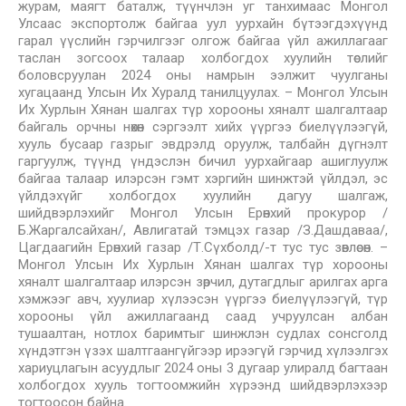
журам, маягт баталж, түүнчлэн уг танхимаас Монгол
Улсаас экспортолж байгаа уул уурхайн бүтээгдэхүүнд
гарал үүслийн гэрчилгээг олгож байгаа үйл ажиллагааг
таслан зогсоох талаар холбогдох хуулийн төслийг
боловсруулан 2024 оны намрын ээлжит чуулганы
хугацаанд Улсын Их Хуралд танилцуулах. – Монгол Улсын
Их Хурлын Хянан шалгах түр хорооны хяналт шалгалтаар
байгаль орчны нөхөн сэргээлт хийх үүргээ биелүүлээгүй,
хууль бусаар газрыг эвдрэлд оруулж, талбайн дүгнэлт
гаргуулж, түүнд үндэслэн бичил уурхайгаар ашиглуулж
байгаа талаар илэрсэн гэмт хэргийн шинжтэй үйлдэл, эс
үйлдэхүйг холбогдох хуулийн дагуу шалгаж,
шийдвэрлэхийг Монгол Улсын Ерөнхий прокурор /
Б.Жаргалсайхан/, Авлигатай тэмцэх газар /З.Дашдаваа/,
Цагдаагийн Ерөнхий газар /Т.Сүхболд/-т тус тус зөвлөсөн. –
Монгол Улсын Их Хурлын Хянан шалгах түр хорооны
хяналт шалгалтаар илэрсэн зөрчил, дутагдлыг арилгах арга
хэмжээг авч, хуулиар хүлээсэн үүргээ биелүүлээгүй, түр
хорооны үйл ажиллагаанд саад учруулсан албан
тушаалтан, нотлох баримтыг шинжлэн судлах сонсголд
хүндэтгэн үзэх шалтгаангүйгээр ирээгүй гэрчид хүлээлгэх
хариуцлагын асуудлыг 2024 оны 3 дугаар улиралд багтаан
холбогдох хууль тогтоомжийн хүрээнд шийдвэрлэхээр
тогтоосон байна.