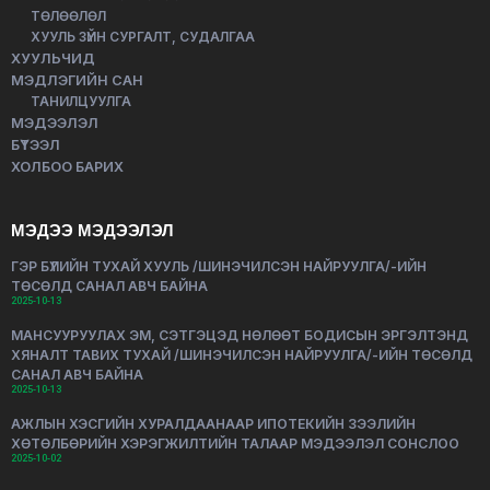
ТӨЛӨӨЛӨЛ
ХУУЛЬ ЗҮЙН СУРГАЛТ, СУДАЛГАА
ХУУЛЬЧИД
МЭДЛЭГИЙН САН
ТАНИЛЦУУЛГА
МЭДЭЭЛЭЛ
БҮТЭЭЛ
ХОЛБОО БАРИХ
МЭДЭЭ МЭДЭЭЛЭЛ
ГЭР БҮЛИЙН ТУХАЙ ХУУЛЬ /ШИНЭЧИЛСЭН НАЙРУУЛГА/-ИЙН
ТӨСӨЛД САНАЛ АВЧ БАЙНА
2025-10-13
МАНСУУРУУЛАХ ЭМ, СЭТГЭЦЭД НӨЛӨӨТ БОДИСЫН ЭРГЭЛТЭНД
ХЯНАЛТ ТАВИХ ТУХАЙ /ШИНЭЧИЛСЭН НАЙРУУЛГА/-ИЙН ТӨСӨЛД
САНАЛ АВЧ БАЙНА
2025-10-13
АЖЛЫН ХЭСГИЙН ХУРАЛДААНААР ИПОТЕКИЙН ЗЭЭЛИЙН
ХӨТӨЛБӨРИЙН ХЭРЭГЖИЛТИЙН ТАЛААР МЭДЭЭЛЭЛ СОНСЛОО
2025-10-02