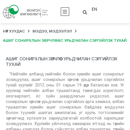
EN
НҮҮР ХУУДАС
МЭДЭЭ, МЭДЭЭЛЭЛ
АШИГ СОНИРХЛЫН ЗӨРЧЛӨӨС УРЬДЧИЛАН СЭРГИЙЛЭХ ТУХАЙ
АШИГ СОНИРХЛЫН ЗӨРЧЛӨӨС УРЬДЧИЛАН СЭРГИЙЛЭХ
ТУХАЙ
“Нийтийн албанд нийтийн болон хувийн ашиг сонирхлыг
зохицуулах, ашиг сонирхлын зөрчлөөс урьдчилан сэргийлэх
тухай хуулийг 2012 оны 01 сарын 19 өдөр баталсан юм. Уг
хуулиар нийтийн албан тушаалтанд тавигдах хориглолт,
хязгаарлалт, ёс зүйн шаардлагын үндэслэл, ашиг
сонирхлын зөрчлөөс урьдчилан сэргийлэх арга хэмжээ, албан
тушаалтан хувийн ашиг сонирхлын байдлаа мэдүүлэх
болон түүнийг шалгах ажиллагаа, уг хууль тогтоомжийг
зөрчигчид хүлээлгэх хариуцлагатай холбоотой харилцааг
зохицуулжээ. Хуулийн үйлчлэлд хамаарах этгээд нь төрийн
албаны удирдах болон гүйцэтгэх албан тушаалтан; төрийн