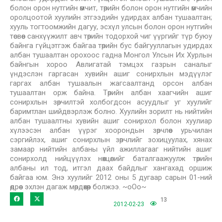
болон орон нутгийн өмчит, төрийн болон орон нутгийн өмчийн
оролцоотой хуулийн этгээдийн удирдах албан тушаалтан;
хууль тогтоомжийн дагуу, эсхүл улсын болон орон нутгийн
төсвөөс санхүүжилт авч төрийн тодорхой чиг үүргийг түр буюу
байнга гүйцэтгэж байгаа төрийн бус байгууллагын удирдах
албан тушаалтан орохоос гадна Монгол Улсын Их Хурлын
байнгын хороо Авлигатай тэмцэх газрын саналыг
үндэслэн гаргасан хувийн ашиг сонирхлын мэдүүлэг
гаргах албан тушаалын жагсаалтанд орсон албан
тушаалтан орж байна. Төрийн албан хаагчийн ашиг
сонирхлын зөрчилтэй холбогдсон асуудлыг уг хуулийг
баримтлан шийдвэрлэж болно. Хуулийн зорилт нь нийтийн
албан тушаалтны хувийн ашиг сонирхол болон хуулиар
хүлээсэн албан үүрэг хоорондын зөрчлөөс урьчилан
сэргийлэх, ашиг сонирхлын зөрчлийг зохицуулах, хянах
замаар нийтийн албаны үйл ажиллагааг нийтийн ашиг
сонирхолд нийцүүлэх нөхцөлийг баталгаажуулж төрийн
албаны ил тод, итгэл даах байдлыг хангахад оршиж
байгаа юм. Энэ хуулийг 2012 оны 5 дугаар сарын 01-ний
өдрөөс эхлэн дагаж мөрдөхөөр болжээ. ~oOo~
13
2012-02-23