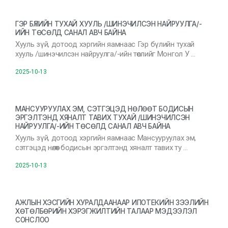
ГЭР БҮЛИЙН ТУХАЙ ХУУЛЬ /ШИНЭЧИЛСЭН НАЙРУУЛГА/-
ИЙН ТӨСӨЛД САНАЛ АВЧ БАЙНА
Хууль зүй, дотоод хэргийн яамнаас Гэр бүлийн тухай
хууль /шинэчилсэн найруулга/-ийн төслийг Монгол У …
2025-10-13
МАНСУУРУУЛАХ ЭМ, СЭТГЭЦЭД НӨЛӨӨТ БОДИСЫН
ЭРГЭЛТЭНД ХЯНАЛТ ТАВИХ ТУХАЙ /ШИНЭЧИЛСЭН
НАЙРУУЛГА/-ИЙН ТӨСӨЛД САНАЛ АВЧ БАЙНА
Хууль зүй, дотоод хэргийн яамнаас Мансууруулах эм,
сэтгэцэд нөлөөт бодисын эргэлтэнд хяналт тавих ту …
2025-10-13
АЖЛЫН ХЭСГИЙН ХУРАЛДААНААР ИПОТЕКИЙН ЗЭЭЛИЙН
ХӨТӨЛБӨРИЙН ХЭРЭГЖИЛТИЙН ТАЛААР МЭДЭЭЛЭЛ
СОНСЛОО