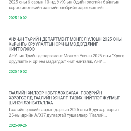
2025 оны 6 сарын 10-нд УИХ-ын Эдийн засгийн байнгын
хороо ипотекийн зээлийн хөтөлбөрийн хэрэгжилтийг …
2025-10-02
АНУ-ЫН ТӨРИЙН ДЕПАРТМЕНТ МОНГОЛ УЛСЫН 2025 ОНЫ
ХӨРӨНГӨ ОРУУЛАЛТЫН ОРЧНЫ МЭДЭГДЛИЙГ
НИЙТЭЛЖЭЭ
АНУ-ын Төрийн департамент Монгол Улсын 2025 оны “Хөрөнгө
оруулалтын орчны мэдэгдэл”-ийг нийтэлж, АНУ …
2025-10-02
ГААЛИЙН ХИЛЭЭР НЭВТРҮҮЛЭХ БАРАА, ТЭЭВРИЙН
ХЭРЭГСЭЛД ГААЛИЙН ХЯНАЛТ ТАВИХ НИЙТЛЭГ ЖУРМЫГ
ШИНЭЧЛЭН БАТАЛЛАА
Гаалийн ерөнхий газрын даргын 2025 оны 8 дугаар сарын
25-ны өдрийн А/337 дугаартай тушаалаар “Гаалий …
2025-09-26