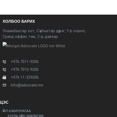
ХОЛБОО БАРИХ
Улаанбаатар хот, Сүхбаатар дүүрэг, 1-р хороо,
Гранд оффис төв, 2-р давхар
+976 7011-9206
+976 7012-9206
+976 11-329206
info@advocate.mn
ЦЭС
ҮЙЛ АЖИЛЛАГАА
ХУУЛЬ ЗҮЙН ЗӨВЛӨГӨӨ