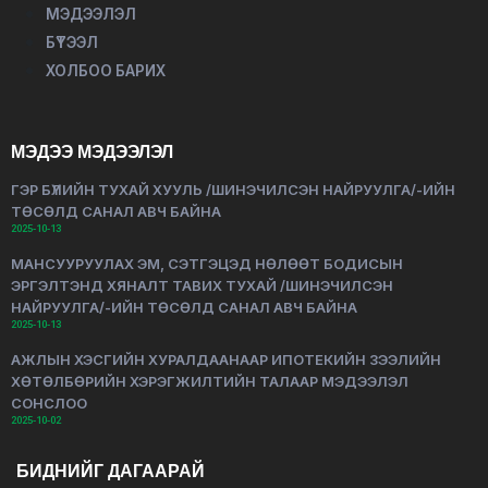
МЭДЭЭЛЭЛ
БҮТЭЭЛ
ХОЛБОО БАРИХ
МЭДЭЭ МЭДЭЭЛЭЛ
ГЭР БҮЛИЙН ТУХАЙ ХУУЛЬ /ШИНЭЧИЛСЭН НАЙРУУЛГА/-ИЙН
ТӨСӨЛД САНАЛ АВЧ БАЙНА
2025-10-13
МАНСУУРУУЛАХ ЭМ, СЭТГЭЦЭД НӨЛӨӨТ БОДИСЫН
ЭРГЭЛТЭНД ХЯНАЛТ ТАВИХ ТУХАЙ /ШИНЭЧИЛСЭН
НАЙРУУЛГА/-ИЙН ТӨСӨЛД САНАЛ АВЧ БАЙНА
2025-10-13
АЖЛЫН ХЭСГИЙН ХУРАЛДААНААР ИПОТЕКИЙН ЗЭЭЛИЙН
ХӨТӨЛБӨРИЙН ХЭРЭГЖИЛТИЙН ТАЛААР МЭДЭЭЛЭЛ
СОНСЛОО
2025-10-02
БИДНИЙГ ДАГААРАЙ