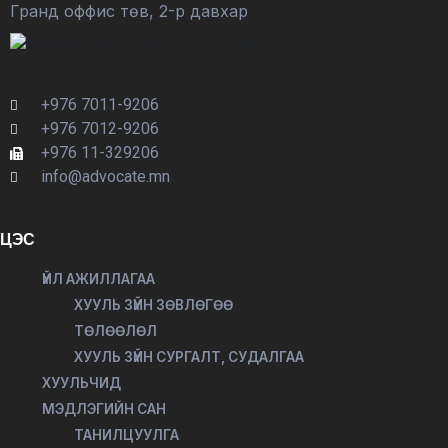
Гранд оффис төв, 2-р давхар
+976 7011-9206
+976 7012-9206
+976 11-329206
info@advocate.mn
ЦЭС
ҮЙЛ АЖИЛЛАГАА
ХУУЛЬ ЗҮЙН ЗӨВЛӨГӨӨ
ТӨЛӨӨЛӨЛ
ХУУЛЬ ЗҮЙН СУРГАЛТ, СУДАЛГАА
ХУУЛЬЧИД
МЭДЛЭГИЙН САН
ТАНИЛЦУУЛГА