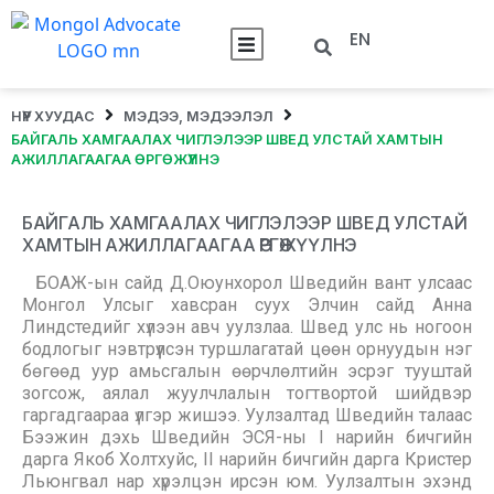
EN
НҮҮР ХУУДАС
МЭДЭЭ, МЭДЭЭЛЭЛ
БАЙГАЛЬ ХАМГААЛАХ ЧИГЛЭЛЭЭР ШВЕД УЛСТАЙ ХАМТЫН
АЖИЛЛАГААГАА ӨРГӨЖҮҮЛНЭ
БАЙГАЛЬ ХАМГААЛАХ ЧИГЛЭЛЭЭР ШВЕД УЛСТАЙ
ХАМТЫН АЖИЛЛАГААГАА ӨРГӨЖҮҮЛНЭ
БОАЖ-ын сайд Д.Оюунхорол Шведийн вант улсаас
Монгол Улсыг хавсран суух Элчин сайд Анна
Линдстедийг хүлээн авч уулзлаа. Швед улс нь ногоон
бодлогыг нэвтрүүлсэн туршлагатай цөөн орнуудын нэг
бөгөөд уур амьсгалын өөрчлөлтийн эсрэг тууштай
зогсож, аялал жуулчлалын тогтвортой шийдвэр
гаргадгаараа үлгэр жишээ. Уулзалтад Шведийн талаас
Бээжин дэхь Шведийн ЭСЯ-ны I нарийн бичгийн
дарга Якоб Холтхуйс, II нарийн бичгийн дарга Кристер
Льюнгвал нар хүрэлцэн ирсэн юм. Уулзалтын эхэнд