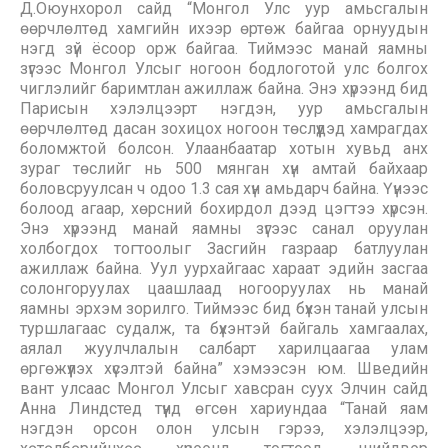
Д.Оюунхорол сайд “Монгол Улс уур амьсгалын
өөрчлөлтөд хамгийн ихээр өртөж байгаа орнуудын
нэгд зүй ёсоор орж байгаа. Тиймээс манай яамны
зүгээс Монгол Улсыг ногоон бодлоготой улс болгох
чиглэлийг баримтлан ажиллаж байна. Энэ хүрээнд бид
Парисын хэлэлцээрт нэгдэн, уур амьсгалын
өөрчлөлтөд дасан зохицох ногоон төслүүдэд хамрагдах
боломжтой болсон. Улаанбаатар хотын хувьд анх
зураг төслийг нь 500 мянган хүн амтай байхаар
боловсруулсан ч одоо 1.3 сая хүн амьдарч байна. Үүнээс
болоод агаар, хөрсний бохирдол дээд цэгтээ хүрсэн.
Энэ хүрээнд манай яамны зүгээс санал оруулан
холбогдох тогтоолыг Засгийн газраар батлуулан
ажиллаж байна. Уул уурхайгаас хараат эдийн засгаа
солонгоруулах цаашлаад ногооруулах нь манай
яамны эрхэм зорилго. Тиймээс бид бүхэн танай улсын
туршлагаас судалж, та бүхэнтэй байгаль хамгаалах,
аялал жуулчлалын салбарт харилцаагаа улам
өргөжүүлэх хүсэлтэй байна” хэмээсэн юм. Шведийн
вант улсаас Монгол Улсыг хавсран суух Элчин сайд
Анна Линдстед түүнд өгсөн хариундаа “Танай яам
нэгдэн орсон олон улсын гэрээ, хэлэлцээр,