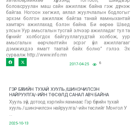
хөтөлбөрийнхөө хүрээнд тогтоол, шийдвэр
боловсруулан маш сайн ажиллаж байна гэж дүгнэж
байгаа. Ногоон хөгжил, аялал жуулчлалын бодлогыг
эрхэм болгон ажиллаж байгаа танай яамныхантай
хамтарч ажиллахад бэлэн байна. Би өөрөө Швед
улсын Уур амьсгалын тусгай элчээр ажилладаг тул та
бүхнийг холбогдох байгууллагуудтай холбож, уур
амьсгалын өөрчлөлтийн эсрэг үйл ажиллагааг
дэмжихдээ ямагт таатай байх болно” гэлээ. Эх
сурвалж http://www.info.mn
6
2017-04-25
ГЭР БҮЛИЙН ТУХАЙ ХУУЛЬ /ШИНЭЧИЛСЭН
НАЙРУУЛГА/-ИЙН ТӨСӨЛД САНАЛ АВЧ БАЙНА
Хууль зүй, дотоод хэргийн яамнаас Гэр бүлийн тухай
хууль /шинэчилсэн найруулга/-ийн төслийг Монгол У
…
2025-10-13