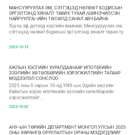
МАНСУУРУУЛАХ ЭМ, СЭТГЭЦЭД НӨЛӨӨТ БОДИСЫН
ЭРГЭЛТЭНД ХЯНАЛТ ТАВИХ ТУХАЙ /ШИНЭЧИЛСЭН
НАЙРУУЛГА/-ИЙН ТӨСӨЛД САНАЛ АВЧ БАЙНА
Хууль зүй, дотоод хэргийн яамнаас Мансууруулах эм,
сэтгэцэд нөлөөт бодисын эргэлтэнд хяналт тавих ту
…
2025-10-13
АЖЛЫН ХЭСГИЙН ХУРАЛДААНААР ИПОТЕКИЙН
ЗЭЭЛИЙН ХӨТӨЛБӨРИЙН ХЭРЭГЖИЛТИЙН ТАЛААР
МЭДЭЭЛЭЛ СОНСЛОО
2025 оны 6 сарын 10-нд УИХ-ын Эдийн засгийн
байнгын хороо ипотекийн зээлийн хөтөлбөрийн
хэрэгжилтийг …
2025-10-02
АНУ-ЫН ТӨРИЙН ДЕПАРТМЕНТ МОНГОЛ УЛСЫН 2025
ОНЫ ХӨРӨНГӨ ОРУУЛАЛТЫН ОРЧНЫ МЭДЭГДЛИЙГ