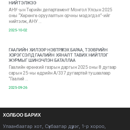
НИЙТЭЛЖЭЭ
АНУ-ын Төрийн департамент Монгол Улсын 2025
оны “Хөрөнгө оруулалтын орчны мэдэгдэл”-ийг
нийтэлж, АНУ …
2025-10-02
ГААЛИЙН ХИЛЭЭР НЭВТРҮҮЛЭХ БАРАА, ТЭЭВРИЙН
ХЭРЭГСЭЛД ГААЛИЙН ХЯНАЛТ ТАВИХ НИЙТЛЭГ
ЖУРМЫГ ШИНЭЧЛЭН БАТАЛЛАА
Гаалийн ерөнхий газрын даргын 2025 оны 8 дугаар
сарын 25-ны өдрийн А/337 дугаартай тушаалаар
“Гаалий …
2025-09-26
ХОЛБОО БАРИХ
Улаанбаатар хот, Сүхбаатар дүүрэг, 1-р хороо,