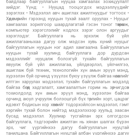
байдлаар байгууллагын нууцаа хамгаалах зохицуулалт
хийдэг. Үүнд: • Нууцад тооцогдох мэдээллүүдийг
зэрэглэх • Мэдээлэл авч ашиглах ажилтнуудыг тогтоох •
Хөдөлмөрийн гэрээнд нууцын тухай заалт оруулах • Нууцыг
хамгаалах зорилгоор шаардлагатай гэсэн тоног төхөөрөмж,
компьютер хэрэгслэлийг кодлох зэрэг олон аргуудыг
хэрэглэдэг. Байгууллага нь эрхэлж буй үйл
ажиллагааныхаа дагуу олж мэдсэн хувь хүний нууцыг
байгууллагын нууцын нэг адил хамгаална. Байгууллагын
нууцын тухай хуулинд байгууллага дор дурдсан
мэдээллийг нууцалж болохгүй: тухайн байгууллагын
явуулж буй үйл ажиллагаа, үйлдвэрлэл, үйлчилгээ,
ашиглаж буй техник, технологийн хүн амын эрүүл мэнд,
хүрээлэн буй орчинд үзүүлэх буюу үзүүлж байгаа нөлөөллийг
илтгэн харуулах мэдээлэл; тухайн байгууллагын мэдэлд
байгаа бөгөөд хадгалалт, хамгаалалтын горим нь зөрчигдсөн
тохиолдолд хүн амын эрүүл мэнд, хүрээлэн байгаа
орчинд аюул учруулж болзошгүй бүх төрлийн хорт, цацраг
идэвхт бодисын хор хөнөөлийг тодорхойлсон мэдээлэл; гэмт
хэргийн тухай болон нийтэд мэдээлэхээр хуульд заасан
бусад мэдээлэл. Хуулиар тусгайлан эрх олгогдсон
байгууллага, тэдгээрийн ажилтан нь хянан шалгах бүрэн
эрх, чиг үүргийнхээ дагуу байгууллагын нууцтай
танилцана. Байгууллагын нууцтай албан үүргийнхээ дагуу