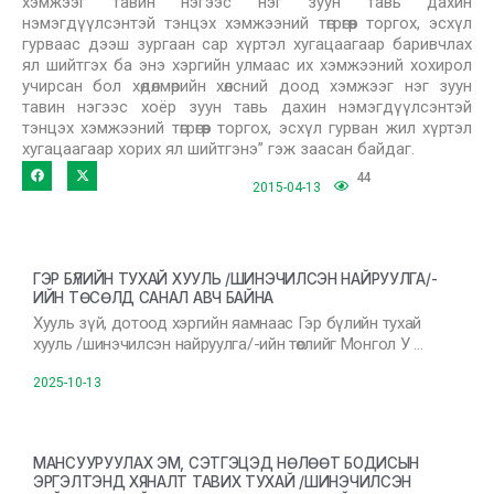
хэмжээг тавин нэгээс нэг зуун тавь дахин
нэмэгдүүлсэнтэй тэнцэх хэмжээний төгрөгөөр торгох, эсхүл
гурваас дээш зургаан сар хүртэл хугацаагаар баривчлах
ял шийтгэх ба энэ хэргийн улмаас их хэмжээний хохирол
учирсан бол хөдөлмөрийн хөлсний доод хэмжээг нэг зуун
тавин нэгээс хоёр зуун тавь дахин нэмэгдүүлсэнтэй
тэнцэх хэмжээний төгрөгөөр торгох, эсхүл гурван жил хүртэл
хугацаагаар хорих ял шийтгэнэ” гэж заасан байдаг.
44
2015-04-13
ГЭР БҮЛИЙН ТУХАЙ ХУУЛЬ /ШИНЭЧИЛСЭН НАЙРУУЛГА/-
ИЙН ТӨСӨЛД САНАЛ АВЧ БАЙНА
Хууль зүй, дотоод хэргийн яамнаас Гэр бүлийн тухай
хууль /шинэчилсэн найруулга/-ийн төслийг Монгол У …
2025-10-13
МАНСУУРУУЛАХ ЭМ, СЭТГЭЦЭД НӨЛӨӨТ БОДИСЫН
ЭРГЭЛТЭНД ХЯНАЛТ ТАВИХ ТУХАЙ /ШИНЭЧИЛСЭН