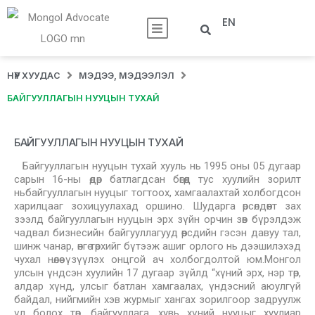
EN
НҮҮР ХУУДАС
МЭДЭЭ, МЭДЭЭЛЭЛ
БАЙГУУЛЛАГЫН НУУЦЫН ТУХАЙ
БАЙГУУЛЛАГЫН НУУЦЫН ТУХАЙ
Байгууллагын нууцын тухай хууль нь 1995 оны 05 дугаар
сарын 16-ны өдөр батлагдсан бөгөөд тус хуулийн зорилт
ньбайгууллагын нууцыг тогтоох, хамгаалахтай холбогдсон
харилцааг зохицуулахад оршино. Шударга өрсөлдөөнт зах
зээлд байгууллагын нууцын эрх зүйн орчин зөв бүрэлдэж
чадвал бизнесийн байгууллагууд өөрсдийн гэсэн давуу тал,
шинж чанар, өнгө төрхийг бүтээж ашиг орлого нь дээшилэхэд
чухал нөлөө үзүүлэх онцгой ач холбогдолтой юм.Монгол
улсын үндсэн хуулийн 17 дугаар зүйлд “хүний эрх, нэр төр,
алдар хүнд, улсыг батлан хамгаалах, үндэсний аюулгүй
байдал, нийгмийн хэв журмыг хангах зорилгоор задруулж
үл болох төр, байгууллага, хувь хүний нууцыг хуулиар