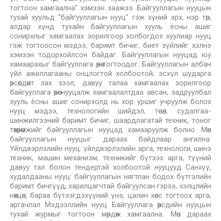
тогтоон хамгаална” хэмээн заажээ. Байгууллагын нууцын
тухай хуульд “байгууллагын нууц” гэж хүний эрх, нэр төр,
алдар хүнд тухайн байгууллагын хууль ёсны ашиг
сонирхлыг хамгаалах зорилгоор холбогдох хуулиар нууц
гэж тогтоосон мэдээ, баримт бичиг, биет зүйлийг хэлнэ
хэмээн тодорхойлсон байдаг. Байгууллагын нууцад юу
хамаарахыг байгууллага өөрөө тогтоодог. Байгууллагын албан
үйл ажиллагааны онцлогтой холбоотой, эсхүл шударга
өрсөлдөөнт зах зээл, давуу талаа хамгаалах зорилгоор
байгууллага өөрөө нууцалж хамгаалалтдаа авсан, задруулбал
хууль ѐсны ашиг сонирхолд нь хор уршиг учруулж болох
нууц мэдээ, технологийн шийдэл, төсөл, судалгаа-
шинжилгээний баримт бичиг, шаардлагатай техник, тоног
төхөөрөмжийг байгууллагын нууцад хамааруулж болно. Мөн
байгууллагын нууцыг дараах байдлаар ангилна:
Үйлдвэрлэлийн нууц: үйлдвэрлэлийн арга, технологи, шинэ
техник, машин механизм, техникийг бүтээх арга, түүний
давуу тал болон тендертэй холбоотой нууцууд Санхүү,
худалдааны нууц: байгууллагын нягтлан бодох бүтгэлийн
баримт бичгүүд, харилцагчтай байгуулсан гэрээ, хэлцлийн
нөхцөл, бараа бүтээгдэхүүний үнэ, цалин хөлс тогтоох арга,
аргачлал Мэдээллийн нууц Байгууллага өөрсдийн нууцын
тухай журмыг тогтоон мөрдөж хамгаална. Мөн дараах