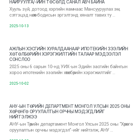
НАЙРУУЛГА/-ИЙН ТӨСӨЛД САНАЛ АВЧ БАЙНА
Хууль зүй, дотоод хэргийн яамнаас Мансууруулах эм,
сэтгэцэд нөлөөт бодисын эргэлтэнд хяналт тавих ту …
2025-10-13
АЖЛЫН ХЭСГИЙН ХУРАЛДААНААР ИПОТЕКИЙН ЗЭЭЛИЙН
ХӨТӨЛБӨРИЙН ХЭРЭГЖИЛТИЙН ТАЛААР МЭДЭЭЛЭЛ
СОНСЛОО
2025 оны 6 сарын 10-нд УИХ-ын Эдийн засгийн байнгын
хороо ипотекийн зээлийн хөтөлбөрийн хэрэгжилтийг …
2025-10-02
АНУ-ЫН ТӨРИЙН ДЕПАРТМЕНТ МОНГОЛ УЛСЫН 2025 ОНЫ
ХӨРӨНГӨ ОРУУЛАЛТЫН ОРЧНЫ МЭДЭГДЛИЙГ
НИЙТЭЛЖЭЭ
АНУ-ын Төрийн департамент Монгол Улсын 2025 оны “Хөрөнгө
оруулалтын орчны мэдэгдэл”-ийг нийтэлж, АНУ …