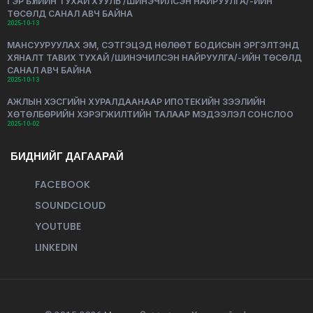
ГЭР БҮЛИЙН ТУХАЙ ХУУЛЬ /ШИНЭЧИЛСЭН НАЙРУУЛГА/-ИЙН
ТӨСӨЛД САНАЛ АВЧ БАЙНА
2025-10-13
МАНСУУРУУЛАХ ЭМ, СЭТГЭЦЭД НӨЛӨӨТ БОДИСЫН ЭРГЭЛТЭНД
ХЯНАЛТ ТАВИХ ТУХАЙ /ШИНЭЧИЛСЭН НАЙРУУЛГА/-ИЙН ТӨСӨЛД
САНАЛ АВЧ БАЙНА
2025-10-13
АЖЛЫН ХЭСГИЙН ХУРАЛДААНААР ИПОТЕКИЙН ЗЭЭЛИЙН
ХӨТӨЛБӨРИЙН ХЭРЭГЖИЛТИЙН ТАЛААР МЭДЭЭЛЭЛ СОНСЛОО
2025-10-02
БИДНИЙГ ДАГААРАЙ
FACEBOOK
SOUNDCLOUD
YOUTUBE
LINKEDIN