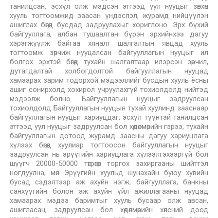
танилцсан, эсхүл олж мэдсэн этгээд уул нууцыг зөвхөн
хууль тогтоомжид заасан үндэслэл, журамд нийцүүлэн
ашиглах бөгөөд бусдад задруулахыг хориглоно. Эрх бүхий
байгууллага, албан тушаалтан бүрэн эрхийнхээ дагуу
хэрэгжүүлж байгаа хяналт шалгалтын явцад хууль
тогтоомж зөрчиж нууцалсан байгууллагын нууцыг ил
болгох эрхтэй бөгөөд тухайн шалгалтаар илэрсэн зөрчил,
дутагдалтай холбогдолтой байгууллагын нууцад
хамаарах зарим тодорхой мэдээллийг бусдын хууль ёсны
ашиг сонирхолд хохирол учруулахгүй тохиолдолд нийтэд
мэдээлж болно. Байгууллагын нууцыг задруулсан
тохиолдолд Байгууллагын нууцын тухай хуулинд зааснаар
байгууллагын нууцыг хариуцдаг, эсхүл түүнтэй танилцсан
этгээд уул нууцыг задруулсан бол хөдөлмөрийн гэрээ, тухайн
байгууллагын дотоод журамд заасны дагуу хариуцлага
хүлээх бөгөөд хуулиар тогтоосон байгууллагын нууцыг
задруулсан нь эрүүгийн хариуцлага хүлээлгэхээргүй бол
шүүгч 20000-50000 төгрөгөөр торгох захиргааны шийтгэл
ногдуулна, мөн Эрүүгийн хуульд шунахайн буюу хувийн
бусад сэдэлтээр аж ахуйн нэгж, байгууллага, банкны
санхүүгийн болон аж ахуйн үйл ажиллагааны нууцад
хамаарах мэдээ баримтыг хууль бусаар олж авсан,
ашигласан, задруулсан бол хөдөлмөрийн хөлсний доод