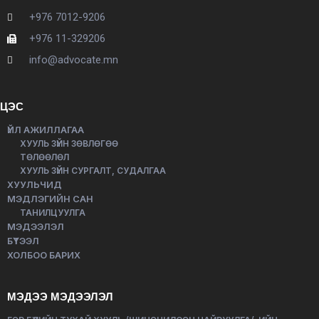
+976 7012-9206
+976 11-329206
info@advocate.mn
ЦЭС
ҮЙЛ АЖИЛЛАГАА
ХУУЛЬ ЗҮЙН ЗӨВЛӨГӨӨ
ТӨЛӨӨЛӨЛ
ХУУЛЬ ЗҮЙН СУРГАЛТ, СУДАЛГАА
ХУУЛЬЧИД
МЭДЛЭГИЙН САН
ТАНИЛЦУУЛГА
МЭДЭЭЛЭЛ
БҮТЭЭЛ
ХОЛБОО БАРИХ
МЭДЭЭ МЭДЭЭЛЭЛ