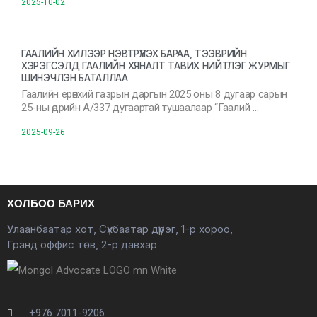
2025-10-02
ГААЛИЙН ХИЛЭЭР НЭВТРҮҮЛЭХ БАРАА, ТЭЭВРИЙН
ХЭРЭГСЭЛД ГААЛИЙН ХЯНАЛТ ТАВИХ НИЙТЛЭГ ЖУРМЫГ
ШИНЭЧЛЭН БАТАЛЛАА
Гаалийн ерөнхий газрын даргын 2025 оны 8 дугаар сарын
25-ны өдрийн А/337 дугаартай тушаалаар “Гаалий …
2025-09-26
ХОЛБОО БАРИХ
Улаанбаатар хот, Сүхбаатар дүүрэг, 1-р хороо,
Гранд оффис төв, 2-р давхар
+976 7011-9206