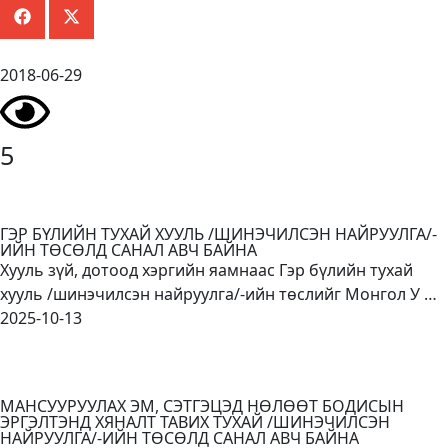
2018-06-29
5
ГЭР БҮЛИЙН ТУХАЙ ХУУЛЬ /ШИНЭЧИЛСЭН НАЙРУУЛГА/-
ИЙН ТӨСӨЛД САНАЛ АВЧ БАЙНА
Хууль зүй, дотоод хэргийн яамнаас Гэр бүлийн тухай
хууль /шинэчилсэн найруулга/-ийн төслийг Монгол У …
2025-10-13
МАНСУУРУУЛАХ ЭМ, СЭТГЭЦЭД НӨЛӨӨТ БОДИСЫН
ЭРГЭЛТЭНД ХЯНАЛТ ТАВИХ ТУХАЙ /ШИНЭЧИЛСЭН
НАЙРУУЛГА/-ИЙН ТӨСӨЛД САНАЛ АВЧ БАЙНА