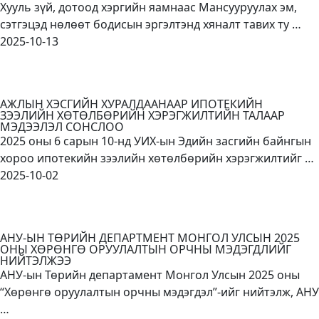
Хууль зүй, дотоод хэргийн яамнаас Мансууруулах эм,
сэтгэцэд нөлөөт бодисын эргэлтэнд хяналт тавих ту …
2025-10-13
АЖЛЫН ХЭСГИЙН ХУРАЛДААНААР ИПОТЕКИЙН
ЗЭЭЛИЙН ХӨТӨЛБӨРИЙН ХЭРЭГЖИЛТИЙН ТАЛААР
МЭДЭЭЛЭЛ СОНСЛОО
2025 оны 6 сарын 10-нд УИХ-ын Эдийн засгийн байнгын
хороо ипотекийн зээлийн хөтөлбөрийн хэрэгжилтийг …
2025-10-02
АНУ-ЫН ТӨРИЙН ДЕПАРТМЕНТ МОНГОЛ УЛСЫН 2025
ОНЫ ХӨРӨНГӨ ОРУУЛАЛТЫН ОРЧНЫ МЭДЭГДЛИЙГ
НИЙТЭЛЖЭЭ
АНУ-ын Төрийн департамент Монгол Улсын 2025 оны
“Хөрөнгө оруулалтын орчны мэдэгдэл”-ийг нийтэлж, АНУ
…