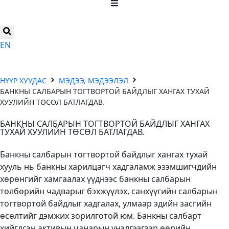
EN
НҮҮР ХУУДАС
МЭДЭЭ, МЭДЭЭЛЭЛ
БАНКНЫ САЛБАРЫН ТОГТВОРТОЙ БАЙДЛЫГ ХАНГАХ ТУХАЙ
ХУУЛИЙН ТӨСӨЛ БАТЛАГДАВ.
БАНКНЫ САЛБАРЫН ТОГТВОРТОЙ БАЙДЛЫГ ХАНГАХ
ТУХАЙ ХУУЛИЙН ТӨСӨЛ БАТЛАГДАВ.
Банкны салбарын тогтвортой байдлыг хангах тухай
хууль нь банкны харилцагч хадгаламж эзэмшигчдийн
хөрөнгийг хамгаалах үүднээс банкны салбарын
төлбөрийн чадварыг бэхжүүлэх, санхүүгийн салбарын
тогтвортой байдлыг хадгалах, улмаар эдийн засгийн
өсөлтийг дэмжих зорилготой юм. Банкны салбарт
хийгдсэн активын чанарын үнэлгээгээр өөрийн