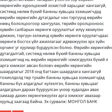
хөрөнгийн хүрэлцээний зохистой харьцааг хангаагүй,
системд нөлөө бүхий банкны хувьцаа эзэмшигчдэд
өөрийн хөрөнгийн дутагдалыг нэн тэргүүнд өөрийн
нөөц бололцоогоор хангуулах, төрийн оролцооноос
хувийн салбарын хөрөнгө оруулалтыг илүү хөхиүлэн
дэмжих, тэргүүн ээлжинд хувийн хөрөнгө оруулагчдаас
хөрөнгө босгох үйл ажиллагааг идэвхжүүлэх эрх зүйн
орчинг уг хуулиар бүрдүүлсэн болно. Өөрийн хөрөнгийн
дутагдалтай, системд нөлөө бүхий банкны хувьцаа
эзэмшигчид нь өөрийн хөрөнгийг нэмэгдүүлэх бүхий л
арга хэмжээг авсан боловч өөрийн хөрөнгийн
шаардлагыг 2018 онд багтаан шаардлага хангаагүй
тохиолдолд төр тухайн банкны хувьцаа эзэмшигчдэд
банкны бүх алдагдлыг хүлээлгэн, банкны хувьцааг
алдагдлын дараах бууруулсан үнээр худалдан авах
замаар дахин хөрөнгөжүүлэх арга хэмжээг авахаар
хуульд заагаад байна. Эх сурвалж: МОНГОЛ БАНК