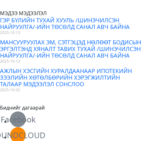
МЭДЭЭ МЭДЭЭЛЭЛ
ГЭР БҮЛИЙН ТУХАЙ ХУУЛЬ /ШИНЭЧИЛСЭН
НАЙРУУЛГА/-ИЙН ТӨСӨЛД САНАЛ АВЧ БАЙНА
2025-10-13
МАНСУУРУУЛАХ ЭМ, СЭТГЭЦЭД НӨЛӨӨТ БОДИСЫН
ЭРГЭЛТЭНД ХЯНАЛТ ТАВИХ ТУХАЙ /ШИНЭЧИЛСЭН
НАЙРУУЛГА/-ИЙН ТӨСӨЛД САНАЛ АВЧ БАЙНА
2025-10-13
АЖЛЫН ХЭСГИЙН ХУРАЛДААНААР ИПОТЕКИЙН
ЗЭЭЛИЙН ХӨТӨЛБӨРИЙН ХЭРЭГЖИЛТИЙН
ТАЛААР МЭДЭЭЛЭЛ СОНСЛОО
2025-10-02
Биднийг дагаарай
Facebook
OUNDCLOUD