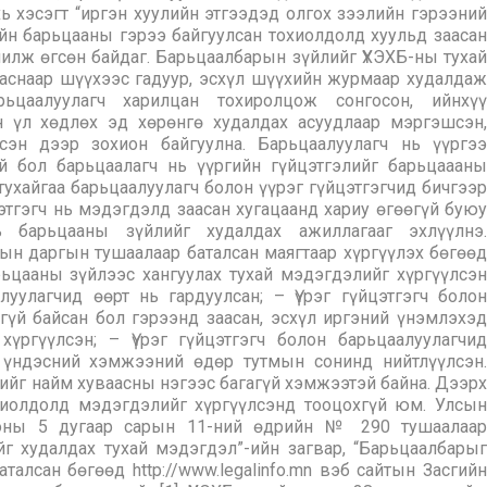
ь хэсэгт “иргэн хуулийн этгээдэд олгох зээлийн гэрээний
йн барьцааны гэрээ байгуулсан тохиолдолд хуульд заасан
илж өгсөн байдаг. Барьцаалбарын зүйлийг ҮХЭХБ-ны тухай
зааснаар шүүхээс гадуур, эсхүл шүүхийн журмаар худалдаж
рьцаалуулагч харилцан тохиролцож сонгосон, ийнхүү
н үл хөдлөх эд хөрөнгө худалдах асуудлаар мэргэшсэн,
сэн дээр зохион байгуулна. Барьцаалуулагч нь үүргээ
й бол барьцаалагч нь үүргийн гүйцэтгэлийг барьцаааны
тухайгаа барьцаалуулагч болон үүрэг гүйцэтгэгчид бичгээр
этгэгч нь мэдэгдэлд заасан хугацаанд хариу өгөөгүй буюу
ь барьцааны зүйлийг худалдах ажиллагааг эхлүүлнэ.
ын даргын тушаалаар баталсан маягтаар хүргүүлэх бөгөөд
рьцааны зүйлээс хангуулах тухай мэдэгдэлийг хүргүүлсэн
луулагчид өөрт нь гардуулсан; – Үүрэг гүйцэтгэгч болон
гүй байсан бол гэрээнд заасан, эсхүл иргэний үнэмлэхэд
хүргүүлсэн; – Үүрэг гүйцэтгэгч болон барьцаалуулагчид
 үндэсний хэмжээний өдөр тутмын сонинд нийтлүүлсэн.
ийг найм хуваасны нэгээс багагүй хэмжээтэй байна. Дээрх
хиолдолд мэдэгдэлийг хүргүүлсэнд тооцохгүй юм. Улсын
 оны 5 дугаар сарын 11-ний өдрийн № 290 тушаалаар
йг худалдах тухай мэдэгдэл”-ийн загвар, “Барьцаалбарыг
талсан бөгөөд http://www.legalinfo.mn вэб сайтын Засгийн