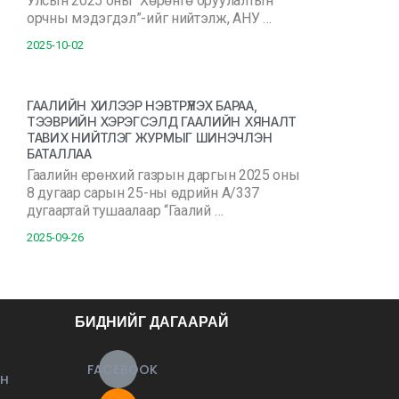
Улсын 2025 оны “Хөрөнгө оруулалтын
орчны мэдэгдэл”-ийг нийтэлж, АНУ …
2025-10-02
ГААЛИЙН ХИЛЭЭР НЭВТРҮҮЛЭХ БАРАА,
ТЭЭВРИЙН ХЭРЭГСЭЛД ГААЛИЙН ХЯНАЛТ
ТАВИХ НИЙТЛЭГ ЖУРМЫГ ШИНЭЧЛЭН
БАТАЛЛАА
Гаалийн ерөнхий газрын даргын 2025 оны
8 дугаар сарын 25-ны өдрийн А/337
дугаартай тушаалаар “Гаалий …
2025-09-26
БИДНИЙГ ДАГААРАЙ
FACEBOOK
ЙН