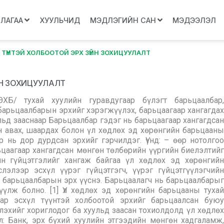
ЛЛАГАА
ХУУЛЬЧИД
МЭДЛЭГИЙН САН
МЭДЭЭЛЭЛ
ТҮҮНТЭЙ ХОЛБООТОЙ ЭРХ ЗҮЙН ЗОХИЦУУЛАЛТ
ЙН ЗОХИЦУУЛАЛТ
ХБ/ тухай хуулийн гуравдугаар бүлэгт барьцаалбар,
барьцаалбарын эрхийг хэрэгжүүлэх, барьцаагаар хангагдах
ульд зааснаар Барьцаалбар гэдэг нь барьцаагаар хангагдсан
н авах, шаардах болон үл хөдлөх эд хөрөнгийн барьцааны
 нь дор дурдсан эрхийг гэрчилдэг. Үүнд: – өөр нотолгоо
цаагаар хангагдсан мөнгөн төлбөрийн үүргийн биелэлтийг
йн гүйцэтгэлийг хангаж байгаа үл хөдлөх эд хөрөнгийн
лэлээр эсхүл үүрэг гүйцэтгэгч, үүрэг гүйцэтгүүлэгчийн
 барьцаалбарын эрх үүснэ. Барьцаалагч нь барьцаалбарыг
үлж болно. [1] Үл хөдлөх эд хөрөнгийн барьцааны тухай
ар эсхүл түүнтэй холбоотой эрхийг барьцаалсан буюу
лэхийг хориглодог ба хуульд заасан тохиолдолд үл хөдлөх
л: Банк, эрх бүхий хуулийн этгээдийн мөнгөн хадгаламж,