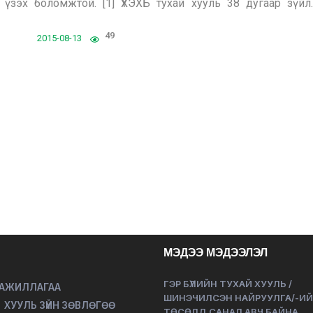
үзэх боломжтой. [1] ҮХЭХБ тухай хууль 38 дугаар зүйл.
49
2015-08-13
МЭДЭЭ МЭДЭЭЛЭЛ
ГЭР БҮЛИЙН ТУХАЙ ХУУЛЬ /
 АЖИЛЛАГАА
ШИНЭЧИЛСЭН НАЙРУУЛГА/-И
ХУУЛЬ ЗҮЙН ЗӨВЛӨГӨӨ
ТӨСӨЛД САНАЛ АВЧ БАЙНА