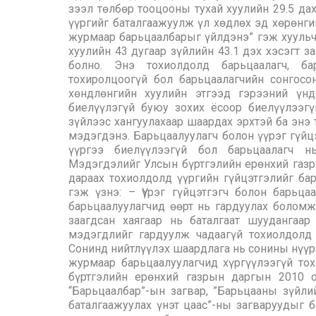
зээл төлбөр тооцооны тухай хуулийн 29.5 дах
үүргийг баталгаажуулж үл хөдлөх эд хөрөнги
журмаар барьцаалбарыг үйлдэнэ” гэж хуульч
хуулийн 43 дугаар зүйлийн 43.1 дэх хэсэгт 
болно. Энэ тохиолдолд барьцаалагч, ба
тохиролцоогүй бол барьцаалагчийн сонгосо
хөндлөнгийн хуулийн этгээд гэрээний үнд
биелүүлэгүй буюу зохих ёсоор биелүүлээгү
зүйлээс хангуулахаар шаардах эрхтэй ба энэ 
мэдэгдэнэ. Барьцаалуулагч болон үүрэг гүйц
үүргээ биелүүлээгүй бол барьцаалагч н
Мэдэгдэлийг Улсын бүртгэлийн ерөнхий газр
дараах тохиолдолд үүргийн гүйцэтгэлийг ба
гэж үзнэ: – Үүрэг гүйцэтгэгч болон барьцаа
барьцаалуулагчид өөрт нь гардуулах боломж
заагдсан хаягаар нь баталгаат шуудангаар 
мэдэгдлийг гардуулж чадаагүй тохиолдолд
Сонинд нийтлүүлэх шаардлага нь сонины нүүр
журмаар барьцаалуулагчид хүргүүлээгүй то
бүртгэлийн ерөнхий газрын даргын 2010
“Барьцаалбар”-ын загвар, ”Барьцааны зүйли
баталгаажуулах үнэт цаас”-ны загваруудыг ба