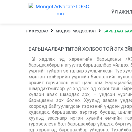
ҮЙЛ АЖИ
НҮҮР ХУУДАС
МЭДЭЭ, МЭДЭЭЛЭЛ
БАРЬЦААЛБАР 
БАРЬЦААЛБАР ТҮҮНТЭЙ ХОЛБООТОЙ ЭРХ ЗҮ
Үл хөдлөх эд хөрөнгийн барьцааны /ҮХЭ
барьцаалбарын агуулга, барьцаалбар үйлдэх, 
үүргийг гүйцэтгэх талаар хуульчилсан. Тус ху
мөнгөн төлбөрийн үүргийн биелэлтийг хүлээ
эрхийг гэрчилсэн үнэт цаас юм. Барьцаалбар
шаардахгүйгээр үл хөдлөх эд хөрөнгийн барь
хүлээн авах шаардах эрх; – үндсэн үүрги
барьцааны эрх болно. Хуульд заасан үндэс
хооронд байгуулагдсан гэрээний үндсэн дээр
худалдах, барьцаалах зэргээр бусдад шилжү
хуульд зааснаар иргэн хувийн өмчийн газ
түрээсэлсэн бол барьцаалбар үйлдэх, бүртгүү
эд хөрөнгөд барьцаалбар үйлдэнэ. Тухайлба