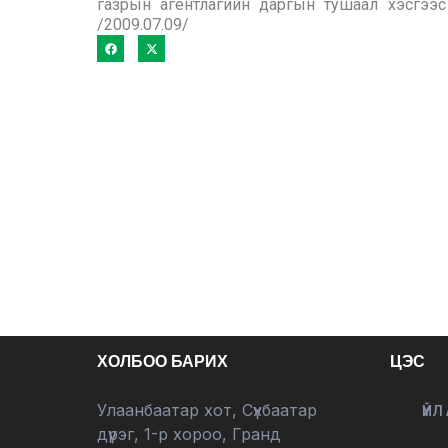
газрын агентлагийн даргын тушаал хэсгээс 
/2009.07.09/
ХОЛБОО БАРИХ
ЦЭС
Улаанбаатар хот, Сүхбаатар
ҮЙЛ
дүүрэг, 1-р хороо, Гранд