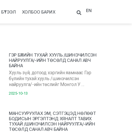
EN
БҮТЭЭЛ
ХОЛБОО БАРИХ
ГЭР БҮЛИЙН ТУХАЙ ХУУЛЬ /ШИНЭЧИЛСЭН
НАЙРУУЛГА/-ИЙН ТӨСӨЛД САНАЛ АВЧ
БАЙНА
Хууль зүй, дотоод хэргийн яамнаас Гэр
бүлийн тухай хууль /шинэчилсэн
найруулга/-ийн төслийг Монгол У …
2025-10-13
МАНСУУРУУЛАХ ЭМ, СЭТГЭЦЭД НӨЛӨӨТ
БОДИСЫН ЭРГЭЛТЭНД ХЯНАЛТ ТАВИХ
ТУХАЙ /ШИНЭЧИЛСЭН НАЙРУУЛГА/-ИЙН
ТӨСӨЛД САНАЛ АВЧ БАЙНА