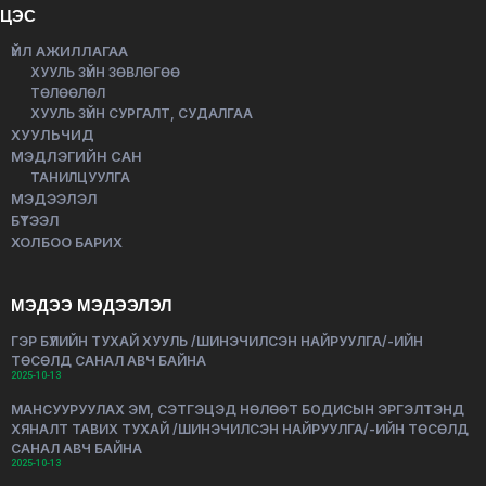
ЦЭС
ҮЙЛ АЖИЛЛАГАА
ХУУЛЬ ЗҮЙН ЗӨВЛӨГӨӨ
ТӨЛӨӨЛӨЛ
ХУУЛЬ ЗҮЙН СУРГАЛТ, СУДАЛГАА
ХУУЛЬЧИД
МЭДЛЭГИЙН САН
ТАНИЛЦУУЛГА
МЭДЭЭЛЭЛ
БҮТЭЭЛ
ХОЛБОО БАРИХ
МЭДЭЭ МЭДЭЭЛЭЛ
ГЭР БҮЛИЙН ТУХАЙ ХУУЛЬ /ШИНЭЧИЛСЭН НАЙРУУЛГА/-ИЙН
ТӨСӨЛД САНАЛ АВЧ БАЙНА
2025-10-13
МАНСУУРУУЛАХ ЭМ, СЭТГЭЦЭД НӨЛӨӨТ БОДИСЫН ЭРГЭЛТЭНД
ХЯНАЛТ ТАВИХ ТУХАЙ /ШИНЭЧИЛСЭН НАЙРУУЛГА/-ИЙН ТӨСӨЛД
САНАЛ АВЧ БАЙНА
2025-10-13