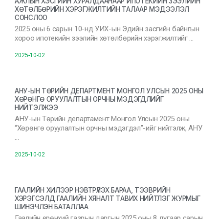
АЖЛЫН ХЭСГИЙН ХУРАЛДААНААР ИПОТЕКИЙН ЗЭЭЛИЙН
ХӨТӨЛБӨРИЙН ХЭРЭГЖИЛТИЙН ТАЛААР МЭДЭЭЛЭЛ
СОНСЛОО
2025 оны 6 сарын 10-нд УИХ-ын Эдийн засгийн байнгын
хороо ипотекийн зээлийн хөтөлбөрийн хэрэгжилтийг …
2025-10-02
АНУ-ЫН ТӨРИЙН ДЕПАРТМЕНТ МОНГОЛ УЛСЫН 2025 ОНЫ
ХӨРӨНГӨ ОРУУЛАЛТЫН ОРЧНЫ МЭДЭГДЛИЙГ
НИЙТЭЛЖЭЭ
АНУ-ын Төрийн департамент Монгол Улсын 2025 оны
“Хөрөнгө оруулалтын орчны мэдэгдэл”-ийг нийтэлж, АНУ
…
2025-10-02
ГААЛИЙН ХИЛЭЭР НЭВТРҮҮЛЭХ БАРАА, ТЭЭВРИЙН
ХЭРЭГСЭЛД ГААЛИЙН ХЯНАЛТ ТАВИХ НИЙТЛЭГ ЖУРМЫГ
ШИНЭЧЛЭН БАТАЛЛАА
Гаалийн ерөнхий газрын даргын 2025 оны 8 дугаар сарын