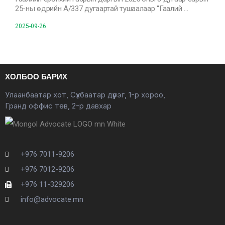
25-ны өдрийн А/337 дугаартай тушаалаар “Гаалий …
2025-09-26
ХОЛБОО БАРИХ
Улаанбаатар хот, Сүхбаатар дүүрэг, 1-р хороо,
Гранд оффис төв, 2-р давхар
+976 7011-9206
+976 7012-9206
+976 11-329206
info@advocate.mn