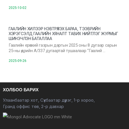
2025-10-02
ГААЛИЙН ХИЛЭЭР НЭВТРҮҮЛЭХ БАРАА, ТЭЭВРИЙН
ХЭРЭГСЭЛД ГААЛИЙН ХЯНАЛТ ТАВИХ НИЙТЛЭГ ЖУРМЫГ
ШИНЭЧЛЭН БАТАЛЛАА
Гаалийн ерөнхий газрын даргын 2025 оны 8 дугаар сарын
25-ны өдрийн А/337 дугаартай тушаалаар “Гаалий …
2025-09-26
ХОЛБОО БАРИХ
Улаанбаатар хот, Сүхбаатар дүүрэг, 1-р хороо,
Гранд оффис төв, 2-р давхар