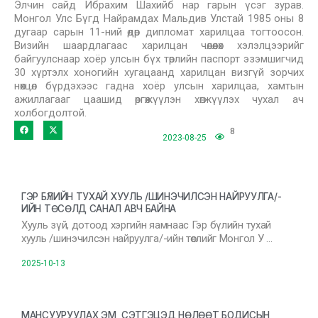
Элчин сайд Ибрахим Шахийб нар гарын үсэг зурав.
Монгол Улс Бүгд Найрамдах Мальдив Улстай 1985 оны 8
дугаар сарын 11-ний өдөр дипломат харилцаа тогтоосон.
Визийн шаардлагаас харилцан чөлөөлөх хэлэлцээрийг
байгуулснаар хоёр улсын бүх төрлийн паспорт эзэмшигчид
30 хүртэлх хоногийн хугацаанд харилцан визгүй зорчих
нөхцөл бүрдэхээс гадна хоёр улсын харилцаа, хамтын
ажиллагааг цаашид өргөжүүлэн хөгжүүлэх чухал ач
холбогдолтой.
8
2023-08-25
ГЭР БҮЛИЙН ТУХАЙ ХУУЛЬ /ШИНЭЧИЛСЭН НАЙРУУЛГА/-
ИЙН ТӨСӨЛД САНАЛ АВЧ БАЙНА
Хууль зүй, дотоод хэргийн яамнаас Гэр бүлийн тухай
хууль /шинэчилсэн найруулга/-ийн төслийг Монгол У …
2025-10-13
МАНСУУРУУЛАХ ЭМ, СЭТГЭЦЭД НӨЛӨӨТ БОДИСЫН