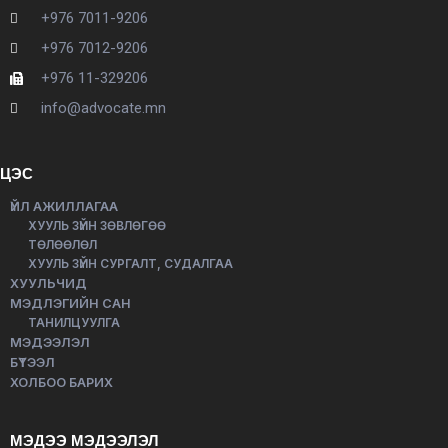
+976 7011-9206
+976 7012-9206
+976 11-329206
info@advocate.mn
ЦЭС
ҮЙЛ АЖИЛЛАГАА
ХУУЛЬ ЗҮЙН ЗӨВЛӨГӨӨ
ТӨЛӨӨЛӨЛ
ХУУЛЬ ЗҮЙН СУРГАЛТ, СУДАЛГАА
ХУУЛЬЧИД
МЭДЛЭГИЙН САН
ТАНИЛЦУУЛГА
МЭДЭЭЛЭЛ
БҮТЭЭЛ
ХОЛБОО БАРИХ
МЭДЭЭ МЭДЭЭЛЭЛ