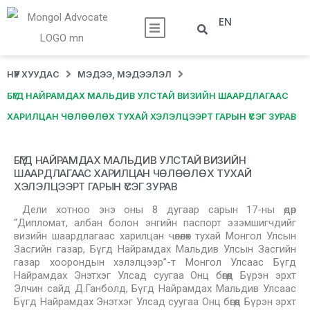
EN
НҮҮР ХУУДАС
МЭДЭЭ, МЭДЭЭЛЭЛ
БҮГД НАЙРАМДАХ МАЛЬДИВ УЛСТАЙ ВИЗИЙН ШААРДЛАГААС
ХАРИЛЦАН ЧӨЛӨӨЛӨХ ТУХАЙ ХЭЛЭЛЦЭЭРТ ГАРЫН ҮСЭГ ЗУРАВ
БҮГД НАЙРАМДАХ МАЛЬДИВ УЛСТАЙ ВИЗИЙН
ШААРДЛАГААС ХАРИЛЦАН ЧӨЛӨӨЛӨХ ТУХАЙ
ХЭЛЭЛЦЭЭРТ ГАРЫН ҮСЭГ ЗУРАВ
Дели хотноо энэ оны 8 дугаар сарын 17-ны өдөр
“Дипломат, албан болон энгийн паспорт эзэмшигчдийг
визийн шаардлагаас харилцан чөлөөлөх тухай Монгол Улсын
Засгийн газар, Бүгд Найрамдах Мальдив Улсын Засгийн
газар хоорондын хэлэлцээр”-т Монгол Улсаас Бүгд
Найрамдах Энэтхэг Улсад суугаа Онц бөгөөд Бүрэн эрхт
Элчин сайд Д.Ганболд, Бүгд Найрамдах Мальдив Улсаас
Бүгд Найрамдах Энэтхэг Улсад суугаа Онц бөгөөд Бүрэн эрхт