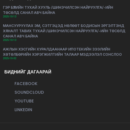
ГЭР БҮЛИЙН ТУХАЙ ХУУЛЬ /ШИНЭЧИЛСЭН НАЙРУУЛГА/-ИЙН
ТӨСӨЛД САНАЛ АВЧ БАЙНА
2025-10-13
МАНСУУРУУЛАХ ЭМ, СЭТГЭЦЭД НӨЛӨӨТ БОДИСЫН ЭРГЭЛТЭНД
ХЯНАЛТ ТАВИХ ТУХАЙ /ШИНЭЧИЛСЭН НАЙРУУЛГА/-ИЙН ТӨСӨЛД
САНАЛ АВЧ БАЙНА
2025-10-13
АЖЛЫН ХЭСГИЙН ХУРАЛДААНААР ИПОТЕКИЙН ЗЭЭЛИЙН
ХӨТӨЛБӨРИЙН ХЭРЭГЖИЛТИЙН ТАЛААР МЭДЭЭЛЭЛ СОНСЛОО
2025-10-02
БИДНИЙГ ДАГААРАЙ
FACEBOOK
SOUNDCLOUD
YOUTUBE
LINKEDIN