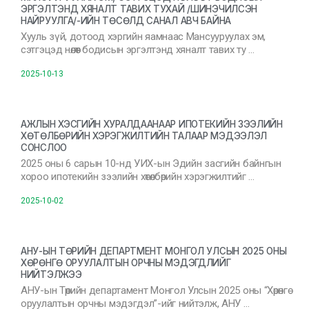
ЭРГЭЛТЭНД ХЯНАЛТ ТАВИХ ТУХАЙ /ШИНЭЧИЛСЭН
НАЙРУУЛГА/-ИЙН ТӨСӨЛД САНАЛ АВЧ БАЙНА
Хууль зүй, дотоод хэргийн яамнаас Мансууруулах эм,
сэтгэцэд нөлөөт бодисын эргэлтэнд хяналт тавих ту …
2025-10-13
АЖЛЫН ХЭСГИЙН ХУРАЛДААНААР ИПОТЕКИЙН ЗЭЭЛИЙН
ХӨТӨЛБӨРИЙН ХЭРЭГЖИЛТИЙН ТАЛААР МЭДЭЭЛЭЛ
СОНСЛОО
2025 оны 6 сарын 10-нд УИХ-ын Эдийн засгийн байнгын
хороо ипотекийн зээлийн хөтөлбөрийн хэрэгжилтийг …
2025-10-02
АНУ-ЫН ТӨРИЙН ДЕПАРТМЕНТ МОНГОЛ УЛСЫН 2025 ОНЫ
ХӨРӨНГӨ ОРУУЛАЛТЫН ОРЧНЫ МЭДЭГДЛИЙГ
НИЙТЭЛЖЭЭ
АНУ-ын Төрийн департамент Монгол Улсын 2025 оны “Хөрөнгө
оруулалтын орчны мэдэгдэл”-ийг нийтэлж, АНУ …