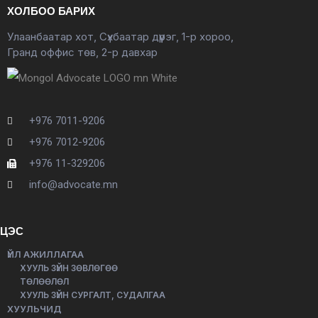
ХОЛБОО БАРИХ
Улаанбаатар хот, Сүхбаатар дүүрэг, 1-р хороо,
Гранд оффис төв, 2-р давхар
+976 7011-9206
+976 7012-9206
+976 11-329206
info@advocate.mn
ЦЭС
ҮЙЛ АЖИЛЛАГАА
ХУУЛЬ ЗҮЙН ЗӨВЛӨГӨӨ
ТӨЛӨӨЛӨЛ
ХУУЛЬ ЗҮЙН СУРГАЛТ, СУДАЛГАА
ХУУЛЬЧИД