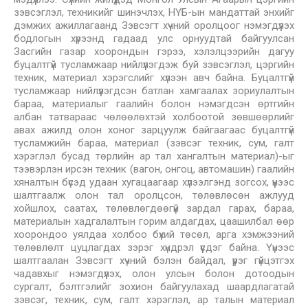
зэвсэглэл, техникийг шинэчлэх, НҮБ-ын мандаттай энхийг
дэмжих ажиллагаанд Зэвсэгт хүчний оролцоог нэмэгдүүлэх
бодлогын хүрээнд гадаад улс орнуудтай байгуулсан
Засгийн газар хоорондын гэрээ, хэлэлцээрийн дагуу
буцалтгүй тусламжаар нийлүүлэгдэж буй зэвсэглэл, цэргийн
техник, материал хэрэгслийг хүлээн авч байна. Буцалтгүй
тусламжаар нийлүүлэгдсэн батлан хамгаалах зориулалтын
бараа, материалыг гаалийн болон нэмэгдсэн өртгийн
албан татвараас чөлөөлөхтэй холбоотой зөвшөөрлийг
авах ажилд олон хоног зарцуулж байгаагаас буцалтгүй
тусламжийн бараа, материал (зэвсэг техник, сум, галт
хэрэглэл бусад төрлийн ар тал хангалтын материал)-ыг
тээвэрлэн ирсэн техник (вагон, онгоц, автомашин) гаалийн
хяналтын бүсэд удаан хугацаагаар хүлээлгэнд зогсох, үүнээс
шалтгаалж олон тал оролцсон, төлөвлөсөн ажлууд
хойшлох, саатах, төлөвлөгдөөгүй зардал гарах, бараа,
материалын хадгалалтын горим алдагдах, цаашилбал өөр
хоорондоо уялдаа холбоо бүхий төсөл, арга хэмжээний
төлөвлөлт цуцлагдах зэрэг хүндрэл үүсдэг байна. Үүнээс
шалтгаалан Зэвсэгт хүчний бэлэн байдал, үүрэг гүйцэтгэх
чадавхыг нэмэгдүүлэх, олон улсын болон дотоодын
сургалт, бэлтгэлийг зохион байгуулахад шаардлагатай
зэвсэг, техник, сум, галт хэрэглэл, ар талын материал