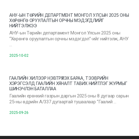
АНУ-ЫН ТӨРИЙН ДЕПАРТМЕНТ МОНГОЛ УЛСЫН 2025 ОНЫ
ХӨРӨНГӨ ОРУУЛАЛТЫН ОРЧНЫ МЭДЭГДЛИЙГ
НИЙТЭЛЖЭЭ
АНУ-ын Төрийн департамент Монгол Улсын 2025 оны
“Хөрөнгө оруулалтын орчны мэдэгдэл”-ийг нийтэлж, АНУ
…
2025-10-02
ГААЛИЙН ХИЛЭЭР НЭВТРҮҮЛЭХ БАРАА, ТЭЭВРИЙН
ХЭРЭГСЭЛД ГААЛИЙН ХЯНАЛТ ТАВИХ НИЙТЛЭГ ЖУРМЫГ
ШИНЭЧЛЭН БАТАЛЛАА
Гаалийн ерөнхий газрын даргын 2025 оны 8 дугаар сарын
25-ны өдрийн А/337 дугаартай тушаалаар “Гаалий …
2025-09-26