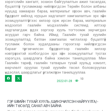
хэрэгслийн хангалт, зохион байгуулалтын ажил тасалдах,
буцалтгүй тусламжаар нийлүүлэгдсэн Төрийн болон албаны
нууцад хамаарах бараа, материалыг хүлээн авч, гаалийн
бүрдүүлэлт хийхэд нууцын хадгалалт хамгаалалтын эрх зүйн
эохицуулалтгүйгээс хилээр орж ирсэн бараа, материалын
мэдээлэл гаалийн мэдээллийн системд илтээр
хадгалагдаж үлдэх зэргээр хууль тогтоомж зөрчигдөх
асуудал гарч байна. Иймд Гаалийн тухай хуулийн
зохицуулалтад батлан хамгаалах чиглэлээр буцалтгүй
тусламж болон худалдааны гэрээгээр нийлүүлэгдсэн
барааг түргэвчилсэн бүрдүүлэлтээр гаалийн хилээр
нэвтрүүлэхтэй холбогдсон эрх зүйн зохицуулалтыг тусгах
хэрэгцээ, шаардлага байна хэмээн танилцууллаа. Мөн
Гаалийн тариф, гаалийн татварын тухай хуульд нэмэлт,
өөрчлөлт оруулах тухай хуулийн төсөл боловсруулах
үндэслэл, шаардлагыг үргэлжлүүлэн танилцууллаа.
10
2022-01-28
ГЭР БҮЛИЙН ТУХАЙ ХУУЛЬ /ШИНЭЧИЛСЭН НАЙРУУЛГА/-
ИЙН ТӨСӨЛД САНАЛ АВЧ БАЙНА