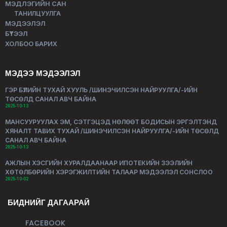
МЭДЛЭГИЙН САН
ТАНИЛЦУУЛГА
МЭДЭЭЛЭЛ
БҮТЭЭЛ
ХОЛБОО БАРИХ
МЭДЭЭ МЭДЭЭЛЭЛ
ГЭР БҮЛИЙН ТУХАЙ ХУУЛЬ /ШИНЭЧИЛСЭН НАЙРУУЛГА/-ИЙН
ТӨСӨЛД САНАЛ АВЧ БАЙНА
2025-10-13
МАНСУУРУУЛАХ ЭМ, СЭТГЭЦЭД НӨЛӨӨТ БОДИСЫН ЭРГЭЛТЭНД
ХЯНАЛТ ТАВИХ ТУХАЙ /ШИНЭЧИЛСЭН НАЙРУУЛГА/-ИЙН ТӨСӨЛД
САНАЛ АВЧ БАЙНА
2025-10-13
АЖЛЫН ХЭСГИЙН ХУРАЛДААНААР ИПОТЕКИЙН ЗЭЭЛИЙН
ХӨТӨЛБӨРИЙН ХЭРЭГЖИЛТИЙН ТАЛААР МЭДЭЭЛЭЛ СОНСЛОО
2025-10-02
БИДНИЙГ ДАГААРАЙ
FACEBOOK