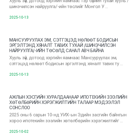
Хууль зүй, дотоод хэргийн яамнаас Гэр бүлийн тухай хууль /
шинэчилсэн найруулга/-ийн төслийг Монгол У …
2025-10-13
МАНСУУРУУЛАХ ЭМ, СЭТГЭЦЭД НӨЛӨӨТ БОДИСЫН
ЭРГЭЛТЭНД ХЯНАЛТ ТАВИХ ТУХАЙ /ШИНЭЧИЛСЭН
НАЙРУУЛГА/-ИЙН ТӨСӨЛД САНАЛ АВЧ БАЙНА
Хууль зүй, дотоод хэргийн яамнаас Мансууруулах эм,
сэтгэцэд нөлөөт бодисын эргэлтэнд хяналт тавих ту …
2025-10-13
АЖЛЫН ХЭСГИЙН ХУРАЛДААНААР ИПОТЕКИЙН ЗЭЭЛИЙН
ХӨТӨЛБӨРИЙН ХЭРЭГЖИЛТИЙН ТАЛААР МЭДЭЭЛЭЛ
СОНСЛОО
2025 оны 6 сарын 10-нд УИХ-ын Эдийн засгийн байнгын
хороо ипотекийн зээлийн хөтөлбөрийн хэрэгжилтийг …
2025-10-02