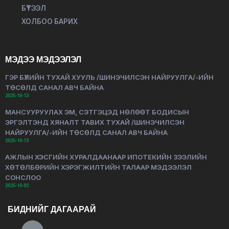
БҮТЭЭЛ
ХОЛБОО БАРИХ
МЭДЭЭ МЭДЭЭЛЭЛ
ГЭР БҮЛИЙН ТУХАЙ ХУУЛЬ /ШИНЭЧИЛСЭН НАЙРУУЛГА/-ИЙН
ТӨСӨЛД САНАЛ АВЧ БАЙНА
2025-10-13
МАНСУУРУУЛАХ ЭМ, СЭТГЭЦЭД НӨЛӨӨТ БОДИСЫН
ЭРГЭЛТЭНД ХЯНАЛТ ТАВИХ ТУХАЙ /ШИНЭЧИЛСЭН
НАЙРУУЛГА/-ИЙН ТӨСӨЛД САНАЛ АВЧ БАЙНА
2025-10-13
АЖЛЫН ХЭСГИЙН ХУРАЛДААНААР ИПОТЕКИЙН ЗЭЭЛИЙН
ХӨТӨЛБӨРИЙН ХЭРЭГЖИЛТИЙН ТАЛААР МЭДЭЭЛЭЛ
СОНСЛОО
2025-10-02
БИДНИЙГ ДАГААРАЙ