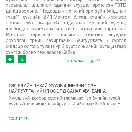
харъяалал, шилжилт хөдөлгөөний асуудал эрхэлсэн ТЗТБ
шийдвэрлэнэ. “ Гадаадын иргэний эрх зүйн байдлын
тухай” хуулийн 27.1.Монгол Улсад хувийн хэргээр
оршин суух зөвшөөрлийг гадаадын иргэний хүсэлт,
холбогдох байгууллагын санал, зөвшөөрлийг харгалзан
Иргэний харьяалал, шилжилт хөдөлгөөний асуудал
эрхэлсэн төрийн захиргааны байгууллага 5 хүртэл
жилээр олгож, тухай бүр 3 хүртэл жилийн хугацаагаар
сунгаж болно гэж заасан байна.
11
2015-08-28
ГЭР БҮЛИЙН ТУХАЙ ХУУЛЬ /ШИНЭЧИЛСЭН
НАЙРУУЛГА/-ИЙН ТӨСӨЛД САНАЛ АВЧ БАЙНА
Хууль зүй, дотоод хэргийн яамнаас Гэр бүлийн тухай
хууль /шинэчилсэн найруулга/-ийн төслийг Монгол У
…
2025-10-13