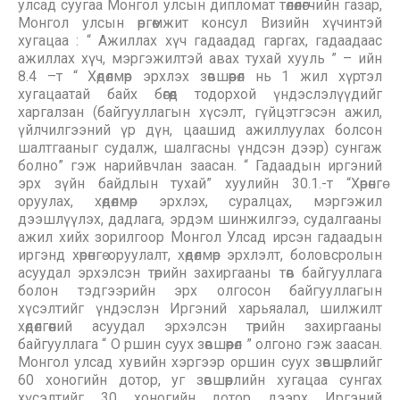
улсад суугаа Монгол улсын дипломат төлөөлөгчийн газар,
Монгол улсын өргөмжит консул Визийн хүчинтэй
хугацаа : “ Ажиллах хүч гадаадад гаргах, гадаадаас
ажиллах хүч, мэргэжилтэй авах тухай хууль ” – ийн
8.4 –т “ Хөдөлмөр эрхлэх зөвшөөрөл нь 1 жил хүртэл
хугацаатай байх бөгөөд тодорхой үндэслэлүүдийг
харгалзан (байгууллагын хүсэлт, гүйцэтгэсэн ажил,
үйлчилгээний үр дүн, цаашид ажиллуулах болсон
шалтгааныг судалж, шалгасны үндсэн дээр) сунгаж
болно” гэж нарийвчлан заасан. “ Гадаадын иргэний
эрх зүйн байдлын тухай” хуулийн 30.1.-т “Хөрөнгө
оруулах, хөдөлмөр эрхлэх, суралцах, мэргэжил
дээшлүүлэх, дадлага, эрдэм шинжилгээ, судалгааны
ажил хийх зорилгоор Монгол Улсад ирсэн гадаадын
иргэнд хөрөнгө оруулалт, хөдөлмөр эрхлэлт, боловсролын
асуудал эрхэлсэн төрийн захиргааны төв байгууллага
болон тэдгээрийн эрх олгосон байгууллагын
хүсэлтийг үндэслэн Иргэний харьяалал, шилжилт
хөдөлгөөний асуудал эрхэлсэн төрийн захиргааны
байгууллага “ О ршин суух зөвшөөрөл ” олгоно гэж заасан.
Монгол улсад хувийн хэргээр оршин суух зөвшөөрлийг
60 хоногийн дотор, уг зөвшөөрлийн хугацаа сунгах
хүсэлтийг 30 хоногийн дотор дээрх Иргэний