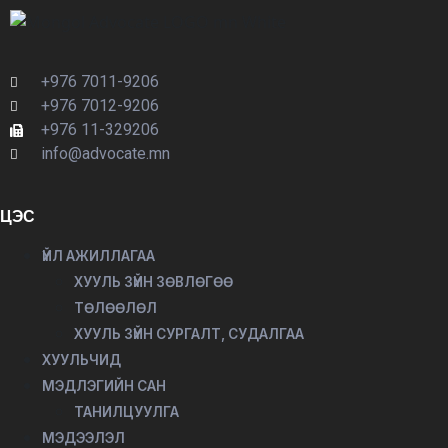
+976 7011-9206
+976 7012-9206
+976 11-329206
info@advocate.mn
ЦЭС
ҮЙЛ АЖИЛЛАГАА
ХУУЛЬ ЗҮЙН ЗӨВЛӨГӨӨ
ТӨЛӨӨЛӨЛ
ХУУЛЬ ЗҮЙН СУРГАЛТ, СУДАЛГАА
ХУУЛЬЧИД
МЭДЛЭГИЙН САН
ТАНИЛЦУУЛГА
МЭДЭЭЛЭЛ