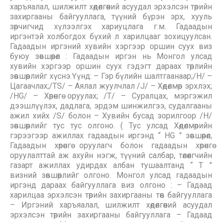
харъяалал, шилжилт хөдөлгөөний асуудал эрхэлсэн төрийн
захиргааны байгууллага, түүний бүрэн эрх, хууль
зөрчигчид хүлээлгэх хариуцлага г.м. Гадаадын
иргэнтэй холбогдох бүхий л харилцааг зохицуулсан.
Гадаадын иргэний хувийн хэргээр оршин суух виз
буюу зөвшөөрөл : Гадаадын иргэн нь Монгол улсад
хувийн хэргээр оршин суух гэдэгт дараах төрлийн
зөвшөөрлийг хүснэ.Үүнд: – Гэр бүлийн шалтгаанаар;/Н/ –
Цагаачлах;/TS/ – Аялал жуулчлал /J/ – Хөдөлмөр эрхлэх;
/HG/ – Хөрөнгө оруулах; /T/ – Суралцах, мэргэжил
дээшлүүлэх, дадлага, эрдэм шинжилгээ, судалгааны
ажил хийх /S/ болон – Хувийн бусад зорилгоор /H/
зөвшөөрлийг тус тус олгоно. ( Тус улсад Хөдөлмөрийн
гэрээгээр ажиллах гадаадын иргэнд “ HG ” зөвшөөрөл,
Гадаадын хөрөнгө оруулагч болон гадаадын хөрөнгө
оруулалттай аж ахуйн нэгж, түүний салбар, төлөөлгчийн
газарт ажиллах удирдах албан тушаалтанд “ Т ”
визний зөвшөөрлийг олгоно. Монгол улсад гадаадын
иргэнд дараах байгууллага виз олгоно : – Гадаад
харилцаа эрхэлсэн төрийн захиргааны төв байгууллага
– Иргэний харъяалал, шилжилт хөдөлгөөний асуудал
эрхэлсэн төрийн захиргааны байгууллага – Гадаад