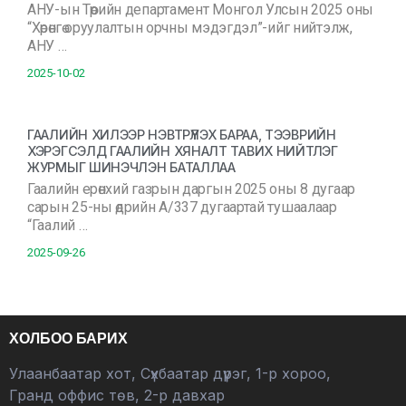
АНУ-ын Төрийн департамент Монгол Улсын 2025 оны
“Хөрөнгө оруулалтын орчны мэдэгдэл”-ийг нийтэлж,
АНУ …
2025-10-02
ГААЛИЙН ХИЛЭЭР НЭВТРҮҮЛЭХ БАРАА, ТЭЭВРИЙН
ХЭРЭГСЭЛД ГААЛИЙН ХЯНАЛТ ТАВИХ НИЙТЛЭГ
ЖУРМЫГ ШИНЭЧЛЭН БАТАЛЛАА
Гаалийн ерөнхий газрын даргын 2025 оны 8 дугаар
сарын 25-ны өдрийн А/337 дугаартай тушаалаар
“Гаалий …
2025-09-26
ХОЛБОО БАРИХ
Улаанбаатар хот, Сүхбаатар дүүрэг, 1-р хороо,
Гранд оффис төв, 2-р давхар