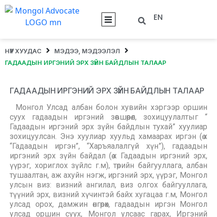
EN
НҮҮР ХУУДАС
МЭДЭЭ, МЭДЭЭЛЭЛ
ГАДААДЫН ИРГЭНИЙ ЭРХ ЗҮЙН БАЙДЛЫН ТАЛААР
ГАДААДЫН ИРГЭНИЙ ЭРХ ЗҮЙН БАЙДЛЫН ТАЛААР
Монгол Улсад албан болон хувийн хэргээр оршин
суух гадаадын иргэний зөвшөөрөл, зохицуулалтыг “
Гадаадын иргэний эрх зүйн байдлын тухай” хуулиар
зохицуулсан. Энэ хуулиар хуульд хамаарах иргэн (ө.х
“Гадаадын иргэн”, “Харъяалалгүй хүн”), гадаадын
иргэний эрх зүйн байдал (ө.х Гадаадын иргэний эрх,
үүрэг, хориглох зүйлс г.м), төрийн байгууллага, албан
тушаалтан, аж ахуйн нэгж, иргэний эрх, үүрэг, Монгол
улсын виз: визний ангилал, виз олгох байгууллага,
түүний эрх, визний хүчинтэй байх хугацаа г.м, Монгол
улсад орох, дамжин өнгөрөх, гадаадын иргэн Монгол
улсад оршин суух, Монгол улсаас гарах, Иргэний