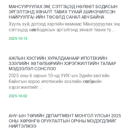
МАНСУУРУУЛАХ ЭМ, СЭТГЭЦЭД НӨЛӨӨТ БОДИСЫН
ЭРГЭЛТЭНД ХЯНАЛТ ТАВИХ ТУХАЙ /ШИНЭЧИЛСЭН
НАЙРУУЛГА/-ИЙН ТӨСӨЛД САНАЛ АВЧ БАЙНА
Хууль зүй, дотоод хэргийн яамнаас Мансууруулах эм,
сэтгэцэд нөлөөт бодисын эргэлтэнд хяналт тавих ту …
2025-10-13
АЖЛЫН ХЭСГИЙН ХУРАЛДААНААР ИПОТЕКИЙН
ЗЭЭЛИЙН ХӨТӨЛБӨРИЙН ХЭРЭГЖИЛТИЙН ТАЛААР
МЭДЭЭЛЭЛ СОНСЛОО
2025 оны 6 сарын 10-нд УИХ-ын Эдийн засгийн
байнгын хороо ипотекийн зээлийн хөтөлбөрийн
хэрэгжилтийг …
2025-10-02
АНУ-ЫН ТӨРИЙН ДЕПАРТМЕНТ МОНГОЛ УЛСЫН 2025
ОНЫ ХӨРӨНГӨ ОРУУЛАЛТЫН ОРЧНЫ МЭДЭГДЛИЙГ
НИЙТЭЛЖЭЭ