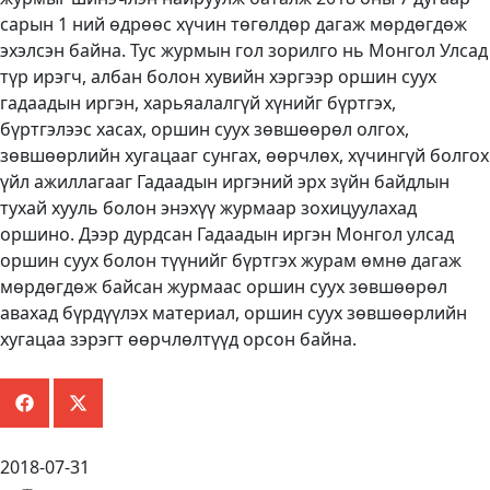
сарын 1 ний өдрөөс хүчин төгөлдөр дагаж мөрдөгдөж
эхэлсэн байна. Тус журмын гол зорилго нь Монгол Улсад
түр ирэгч, албан болон хувийн хэргээр оршин суух
гадаадын иргэн, харьяалалгүй хүнийг бүртгэх,
бүртгэлээс хасах, оршин суух зөвшөөрөл олгох,
зөвшөөрлийн хугацааг сунгах, өөрчлөх, хүчингүй болгох
үйл ажиллагааг Гадаадын иргэний эрх зүйн байдлын
тухай хууль болон энэхүү журмаар зохицуулахад
оршино. Дээр дурдсан Гадаадын иргэн Монгол улсад
оршин суух болон түүнийг бүртгэх журам өмнө дагаж
мөрдөгдөж байсан журмаас оршин суух зөвшөөрөл
авахад бүрдүүлэх материал, оршин суух зөвшөөрлийн
хугацаа зэрэгт өөрчлөлтүүд орсон байна.
2018-07-31