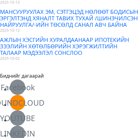
2025-10-13
МАНСУУРУУЛАХ ЭМ, СЭТГЭЦЭД НӨЛӨӨТ БОДИСЫН
ЭРГЭЛТЭНД ХЯНАЛТ ТАВИХ ТУХАЙ /ШИНЭЧИЛСЭН
НАЙРУУЛГА/-ИЙН ТӨСӨЛД САНАЛ АВЧ БАЙНА
2025-10-13
АЖЛЫН ХЭСГИЙН ХУРАЛДААНААР ИПОТЕКИЙН
ЗЭЭЛИЙН ХӨТӨЛБӨРИЙН ХЭРЭГЖИЛТИЙН
ТАЛААР МЭДЭЭЛЭЛ СОНСЛОО
2025-10-02
Биднийг дагаарай
Facebook
OUNDCLOUD
YOUTUBE
LINKEDIN