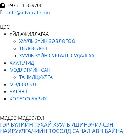
+976 11-329206
info@advocate.mn
ЦЭС
ҮЙЛ АЖИЛЛАГАА
ХУУЛЬ ЗҮЙН ЗӨВЛӨГӨӨ
ТӨЛӨӨЛӨЛ
ХУУЛЬ ЗҮЙН СУРГАЛТ, СУДАЛГАА
ХУУЛЬЧИД
МЭДЛЭГИЙН САН
ТАНИЛЦУУЛГА
МЭДЭЭЛЭЛ
БҮТЭЭЛ
ХОЛБОО БАРИХ
МЭДЭЭ МЭДЭЭЛЭЛ
ГЭР БҮЛИЙН ТУХАЙ ХУУЛЬ /ШИНЭЧИЛСЭН
НАЙРУУЛГА/-ИЙН ТӨСӨЛД САНАЛ АВЧ БАЙНА