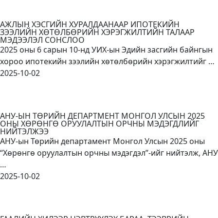
АЖЛЫН ХЭСГИЙН ХУРАЛДААНААР ИПОТЕКИЙН
ЗЭЭЛИЙН ХӨТӨЛБӨРИЙН ХЭРЭГЖИЛТИЙН ТАЛААР
МЭДЭЭЛЭЛ СОНСЛОО
2025 оны 6 сарын 10-нд УИХ-ын Эдийн засгийн байнгын
хороо ипотекийн зээлийн хөтөлбөрийн хэрэгжилтийг …
2025-10-02
АНУ-ЫН ТӨРИЙН ДЕПАРТМЕНТ МОНГОЛ УЛСЫН 2025
ОНЫ ХӨРӨНГӨ ОРУУЛАЛТЫН ОРЧНЫ МЭДЭГДЛИЙГ
НИЙТЭЛЖЭЭ
АНУ-ын Төрийн департамент Монгол Улсын 2025 оны
“Хөрөнгө оруулалтын орчны мэдэгдэл”-ийг нийтэлж, АНУ
…
2025-10-02