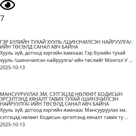
7
ГЭР БҮЛИЙН ТУХАЙ ХУУЛЬ /ШИНЭЧИЛСЭН НАЙРУУЛГА/-
ИЙН ТӨСӨЛД САНАЛ АВЧ БАЙНА
Хууль зүй, дотоод хэргийн яамнаас Гэр бүлийн тухай
хууль /шинэчилсэн найруулга/-ийн төслийг Монгол У …
2025-10-13
МАНСУУРУУЛАХ ЭМ, СЭТГЭЦЭД НӨЛӨӨТ БОДИСЫН
ЭРГЭЛТЭНД ХЯНАЛТ ТАВИХ ТУХАЙ /ШИНЭЧИЛСЭН
НАЙРУУЛГА/-ИЙН ТӨСӨЛД САНАЛ АВЧ БАЙНА
Хууль зүй, дотоод хэргийн яамнаас Мансууруулах эм,
сэтгэцэд нөлөөт бодисын эргэлтэнд хяналт тавих ту …
2025-10-13