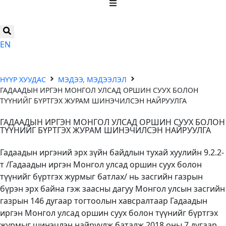
EN
НҮҮР ХУУДАС
МЭДЭЭ, МЭДЭЭЛЭЛ
ГАДААДЫН ИРГЭН МОНГОЛ УЛСАД ОРШИН СУУХ БОЛОН
ТҮҮНИЙГ БҮРТГЭХ ЖУРАМ ШИНЭЧИЛСЭН НАЙРУУЛГА
ГАДААДЫН ИРГЭН МОНГОЛ УЛСАД ОРШИН СУУХ БОЛОН
ТҮҮНИЙГ БҮРТГЭХ ЖУРАМ ШИНЭЧИЛСЭН НАЙРУУЛГА
Гадаадын иргэний эрх зүйн байдлын тухай хуулийн 9.2.2-
т /Гадаадын иргэн Монгол улсад оршин суух болон
түүнийг бүртгэх журмыг батлах/ нь засгийн газрын
бүрэн эрх байна гэж заасны дагуу Монгол улсын засгийн
газрын 146 дугаар тогтоолын хавсралтаар Гадаадын
иргэн Монгол улсад оршин суух болон түүнийг бүртгэх
журмыг шинэчлэн найруулж баталж 2018 оны 7 дугаар