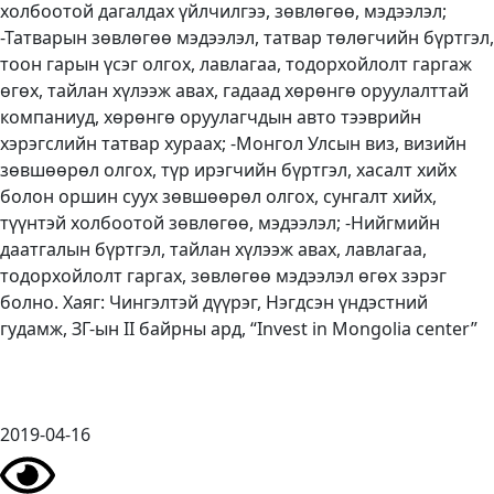
холбоотой дагалдах үйлчилгээ, зөвлөгөө, мэдээлэл;
-Татварын зөвлөгөө мэдээлэл, татвар төлөгчийн бүртгэл,
тоон гарын үсэг олгох, лавлагаа, тодорхойлолт гаргаж
өгөх, тайлан хүлээж авах, гадаад хөрөнгө оруулалттай
компаниуд, хөрөнгө оруулагчдын авто тээврийн
хэрэгслийн татвар хураах; -Монгол Улсын виз, визийн
зөвшөөрөл олгох, түр ирэгчийн бүртгэл, хасалт хийх
болон оршин суух зөвшөөрөл олгох, сунгалт хийх,
түүнтэй холбоотой зөвлөгөө, мэдээлэл; -Нийгмийн
даатгалын бүртгэл, тайлан хүлээж авах, лавлагаа,
тодорхойлолт гаргах, зөвлөгөө мэдээлэл өгөх зэрэг
болно. Хаяг: Чингэлтэй дүүрэг, Нэгдсэн үндэстний
гудамж, ЗГ-ын II байрны ард, “Invest in Mongolia center”
2019-04-16