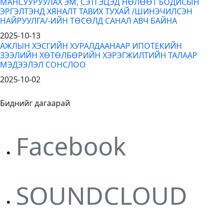
МАНСУУРУУЛАХ ЭМ, СЭТГЭЦЭД НӨЛӨӨТ БОДИСЫН
ЭРГЭЛТЭНД ХЯНАЛТ ТАВИХ ТУХАЙ /ШИНЭЧИЛСЭН
НАЙРУУЛГА/-ИЙН ТӨСӨЛД САНАЛ АВЧ БАЙНА
2025-10-13
АЖЛЫН ХЭСГИЙН ХУРАЛДААНААР ИПОТЕКИЙН
ЗЭЭЛИЙН ХӨТӨЛБӨРИЙН ХЭРЭГЖИЛТИЙН ТАЛААР
МЭДЭЭЛЭЛ СОНСЛОО
2025-10-02
Биднийг дагаарай
Facebook
SOUNDCLOUD