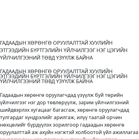
ГАДААДЫН ХӨРӨНГӨ ОРУУЛАЛТТАЙ ХУУЛИЙН
ЭТГЭЭДИЙН БҮРТГЭЛИЙН ҮЙЛЧИЛГЭЭГ НЭГ ЦЭГИЙН
ҮЙЛЧИЛГЭЭНИЙ ТӨВД ҮЗҮҮЛЖ БАЙНА
ГАДААДЫН ХӨРӨНГӨ ОРУУЛАЛТТАЙ ХУУЛИЙН
ЭТГЭЭДИЙН БҮРТГЭЛИЙН ҮЙЛЧИЛГЭЭГ НЭГ ЦЭГИЙН
ҮЙЛЧИЛГЭЭНИЙ ТӨВД ҮЗҮҮЛЖ БАЙНА
Гадаадын хөрөнгө оруулагчдад үзүүлж буй төрийн
үйлчилгээг нэг дор төвлөрүүлж, зарим үйлчилгээний
шийдвэрлэх хугацааг багасгаж, хөрөнгө оруулагчдад
тулгардаг хүндрэлийг арилгаж, илүү таатай орчин
нөхцөлийг бүрдүүлэх зорилгоор гадаадын хөрөнгө
оруулалттай аж ахуйн нэгжтэй холбоотой үйл ажиллагаа