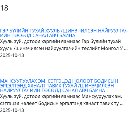
18
ГЭР БҮЛИЙН ТУХАЙ ХУУЛЬ /ШИНЭЧИЛСЭН НАЙРУУЛГА/-
ИЙН ТӨСӨЛД САНАЛ АВЧ БАЙНА
Хууль зүй, дотоод хэргийн яамнаас Гэр бүлийн тухай
хууль /шинэчилсэн найруулга/-ийн төслийг Монгол У …
2025-10-13
МАНСУУРУУЛАХ ЭМ, СЭТГЭЦЭД НӨЛӨӨТ БОДИСЫН
ЭРГЭЛТЭНД ХЯНАЛТ ТАВИХ ТУХАЙ /ШИНЭЧИЛСЭН
НАЙРУУЛГА/-ИЙН ТӨСӨЛД САНАЛ АВЧ БАЙНА
Хууль зүй, дотоод хэргийн яамнаас Мансууруулах эм,
сэтгэцэд нөлөөт бодисын эргэлтэнд хяналт тавих ту …
2025-10-13