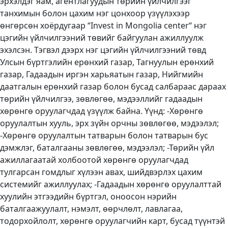
эрхэлдэг яам, агентлагуудын төрийн үйлчилгээг
танхимын болон цахим нэг цонхоор үзүүлэхээр
өнгөрсөн хоёрдугаар “Invest in Mongolia center“ нэг
цэгийн үйлчилгээний төвийг байгуулан ажиллуулж
эхэлсэн. Тэгвэл дээрх нэг цэгийн үйлчилгээний төвд
Улсын бүртгэлийн ерөнхий газар, Тагнуулын ерөнхий
газар, Гадаадын иргэн харьяатын газар, Нийгмийн
даатгалын ерөнхий газар болон бусад салбараас дараах
төрийн үйлчилгээ, зөвлөгөө, мэдээллийг гадаадын
хөрөнгө оруулагчдад үзүүлж байна. Үүнд: -Хөрөнгө
оруулалтын хууль, эрх зүйн орчны зөвлөгөө, мэдээлэл;
-Хөрөнгө оруулалтын татварын болон татварын бус
дэмжлэг, баталгааны зөвлөгөө, мэдээлэл; -Төрийн үйл
ажиллагаатай холбоотой хөрөнгө оруулагчдад
тулгарсан гомдлыг хүлээн авах, шийдвэрлэх цахим
системийг ажиллуулах; -Гадаадын хөрөнгө оруулалттай
хуулийн этгээдийн бүртгэл, оноосон нэрийн
баталгаажуулалт, нэмэлт, өөрчлөлт, лавлагаа,
тодорхойлолт, хөрөнгө оруулагчийн карт, бусад түүнтэй