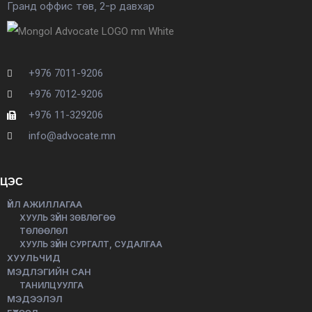
Гранд оффис төв, 2-р давхар
+976 7011-9206
+976 7012-9206
+976 11-329206
info@advocate.mn
ЦЭС
ҮЙЛ АЖИЛЛАГАА
ХУУЛЬ ЗҮЙН ЗӨВЛӨГӨӨ
ТӨЛӨӨЛӨЛ
ХУУЛЬ ЗҮЙН СУРГАЛТ, СУДАЛГАА
ХУУЛЬЧИД
МЭДЛЭГИЙН САН
ТАНИЛЦУУЛГА
МЭДЭЭЛЭЛ