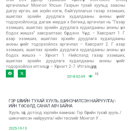
аргачлалыг Монгол Улсын Газрын тухай хуульд заасны
дагуу иргэн, аж ахуйн нэгж, байгууллагын газар эзэмших,
ашиглах эрхийн дуудлага худалдааны анхны үнийг
тодорхойлоход дагаж мөрдө х бөгөөд аргачлал нь “Газар
эзэмших, ашиглах эрхийн дуудлага худалдааны анхны үнэ
бодох жишээ” хавсралтаас бүрдэнэ. Үүнд: – Хавсралт 1. Г
азар эзэмших, ашиглах эрхийн дуудлага худалдааны
анхны үнийг тодорхойлох аргачлал – Хавсралт 2. Г азар
эзэмших, ашиглах эрхийн дуудлага худалдааны анхны үнэ
бодох жишээ – Хүснэгт 1. Нийслэлд газар эзэмших,
ашиглах эрхийн дуудлага худалдааны анхны үнийг
тодорхойлох итгэлцүүр – Хүснэгт 2-7. Итгэлцүүрүүд .
15
2018-02-09
ГЭР БҮЛИЙН ТУХАЙ ХУУЛЬ /ШИНЭЧИЛСЭН НАЙРУУЛГА/-
ИЙН ТӨСӨЛД САНАЛ АВЧ БАЙНА
Хууль зүй, дотоод хэргийн яамнаас Гэр бүлийн тухай хууль /
шинэчилсэн найруулга/-ийн төслийг Монгол У …
2025-10-13