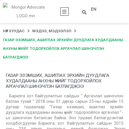
EN
НҮҮР ХУУДАС
МЭДЭЭ, МЭДЭЭЛЭЛ
ГАЗАР ЭЗЭМШИХ, АШИГЛАХ ЭРХИЙН ДУУДЛАГА ХУДАЛДААНЫ
АНХНЫ ҮНИЙГ ТОДОРХОЙЛОХ АРГАЧЛАЛ ШИНЭЧЛЭН
БАТЛАГДЖЭЭ
ГАЗАР ЭЗЭМШИХ, АШИГЛАХ ЭРХИЙН ДУУДЛАГА
ХУДАЛДААНЫ АНХНЫ ҮНИЙГ ТОДОРХОЙЛОХ
АРГАЧЛАЛ ШИНЭЧЛЭН БАТЛАГДЖЭЭ
Барилга хот байгуулалтын сайдын “ Аргачлал шинэчлэн
батлах тухай ” 2018 оны 01 дүгээр сарын 25-ны өдрийн 15
дугаар тушаалаар “Газар эзэмших, ашиглах эрхийн
дуудлага худалдааны анхны үнийг тодорхойлох аргачлал ”-
ыг шинэчлэн баталсан байна. Энэ тушаал батлагдсантай
холдбогдуулан Барилга, хот байгуулалтын сайдын 2015
оны 234 дүгээр тушаалыг хүчингүй болгожээ. Энэхүү