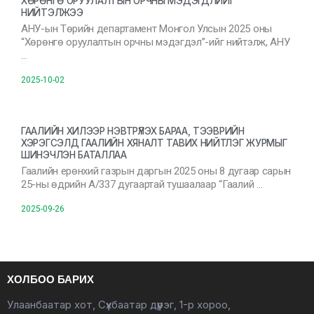
ХӨРӨНГӨ ОРУУЛАЛТЫН ОРЧНЫ МЭДЭГДЛИЙГ
НИЙТЭЛЖЭЭ
АНУ-ын Төрийн департамент Монгол Улсын 2025 оны
“Хөрөнгө оруулалтын орчны мэдэгдэл”-ийг нийтэлж, АНУ
…
2025-10-02
ГААЛИЙН ХИЛЭЭР НЭВТРҮҮЛЭХ БАРАА, ТЭЭВРИЙН
ХЭРЭГСЭЛД ГААЛИЙН ХЯНАЛТ ТАВИХ НИЙТЛЭГ ЖУРМЫГ
ШИНЭЧЛЭН БАТАЛЛАА
Гаалийн ерөнхий газрын даргын 2025 оны 8 дугаар сарын
25-ны өдрийн А/337 дугаартай тушаалаар “Гаалий …
2025-09-26
ХОЛБОО БАРИХ
Улаанбаатар хот, Сүхбаатар дүүрэг, 1-р хороо,