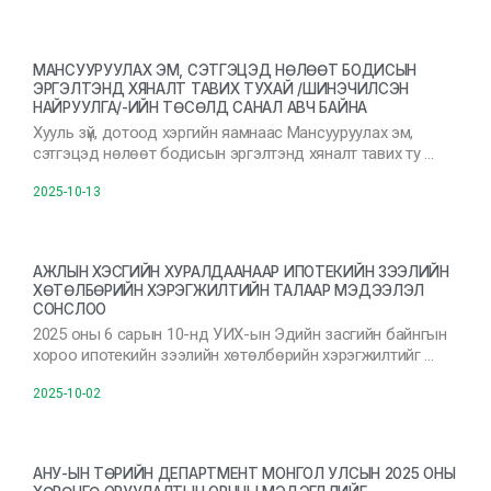
МАНСУУРУУЛАХ ЭМ, СЭТГЭЦЭД НӨЛӨӨТ БОДИСЫН
ЭРГЭЛТЭНД ХЯНАЛТ ТАВИХ ТУХАЙ /ШИНЭЧИЛСЭН
НАЙРУУЛГА/-ИЙН ТӨСӨЛД САНАЛ АВЧ БАЙНА
Хууль зүй, дотоод хэргийн яамнаас Мансууруулах эм,
сэтгэцэд нөлөөт бодисын эргэлтэнд хяналт тавих ту …
2025-10-13
АЖЛЫН ХЭСГИЙН ХУРАЛДААНААР ИПОТЕКИЙН ЗЭЭЛИЙН
ХӨТӨЛБӨРИЙН ХЭРЭГЖИЛТИЙН ТАЛААР МЭДЭЭЛЭЛ
СОНСЛОО
2025 оны 6 сарын 10-нд УИХ-ын Эдийн засгийн байнгын
хороо ипотекийн зээлийн хөтөлбөрийн хэрэгжилтийг …
2025-10-02
АНУ-ЫН ТӨРИЙН ДЕПАРТМЕНТ МОНГОЛ УЛСЫН 2025 ОНЫ