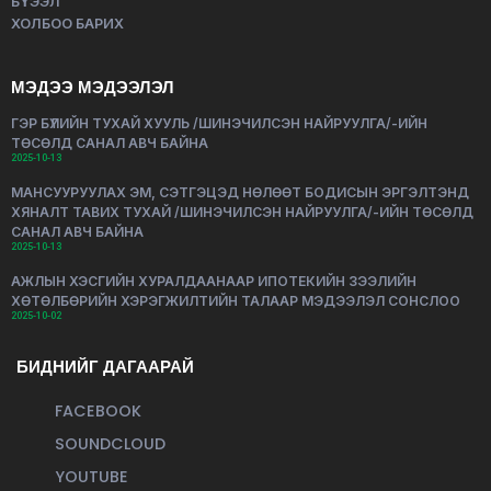
БҮТЭЭЛ
ХОЛБОО БАРИХ
МЭДЭЭ МЭДЭЭЛЭЛ
ГЭР БҮЛИЙН ТУХАЙ ХУУЛЬ /ШИНЭЧИЛСЭН НАЙРУУЛГА/-ИЙН
ТӨСӨЛД САНАЛ АВЧ БАЙНА
2025-10-13
МАНСУУРУУЛАХ ЭМ, СЭТГЭЦЭД НӨЛӨӨТ БОДИСЫН ЭРГЭЛТЭНД
ХЯНАЛТ ТАВИХ ТУХАЙ /ШИНЭЧИЛСЭН НАЙРУУЛГА/-ИЙН ТӨСӨЛД
САНАЛ АВЧ БАЙНА
2025-10-13
АЖЛЫН ХЭСГИЙН ХУРАЛДААНААР ИПОТЕКИЙН ЗЭЭЛИЙН
ХӨТӨЛБӨРИЙН ХЭРЭГЖИЛТИЙН ТАЛААР МЭДЭЭЛЭЛ СОНСЛОО
2025-10-02
БИДНИЙГ ДАГААРАЙ
FACEBOOK
SOUNDCLOUD
YOUTUBE