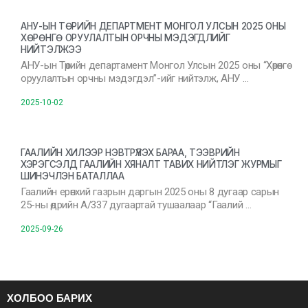
АНУ-ЫН ТӨРИЙН ДЕПАРТМЕНТ МОНГОЛ УЛСЫН 2025 ОНЫ
ХӨРӨНГӨ ОРУУЛАЛТЫН ОРЧНЫ МЭДЭГДЛИЙГ
НИЙТЭЛЖЭЭ
АНУ-ын Төрийн департамент Монгол Улсын 2025 оны “Хөрөнгө
оруулалтын орчны мэдэгдэл”-ийг нийтэлж, АНУ …
2025-10-02
ГААЛИЙН ХИЛЭЭР НЭВТРҮҮЛЭХ БАРАА, ТЭЭВРИЙН
ХЭРЭГСЭЛД ГААЛИЙН ХЯНАЛТ ТАВИХ НИЙТЛЭГ ЖУРМЫГ
ШИНЭЧЛЭН БАТАЛЛАА
Гаалийн ерөнхий газрын даргын 2025 оны 8 дугаар сарын
25-ны өдрийн А/337 дугаартай тушаалаар “Гаалий …
2025-09-26
ХОЛБОО БАРИХ