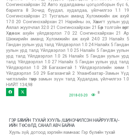
Сонгинохайрхан 32 Авто худалдааны цогцолборын бүс 6,
барилга 8 Зочид буудал, худалдаа, үйлчилгээ 1.1 19
Сонгинохайрхан 21 Тусгалын аманд Хүлэмжийн аж ахуй
17.0 20 Сонгинохайрхан 21 Нарийны эх, Хөшигт уулын урд
Аялал жуулчлал 32.0 21 Сонгинохайрхан 21 Бөөр толгойн өвөрт
Хөдөө аж ахуйн үйлдвэрлэл 7.0 22 Сонгинохайрхан 21 Ар
Шижирийн аманд Хүлэмжийн аж ахуй 24.0 23 Налайх 5
Гандан уулын урд талд Үйлдвэрлэл 1.0 24 Налайх 5 Гандан
уулын урд талд Үйлдвэрлэл 1.0 25 Налайх 5 Гандан уулын
урд талд Үйлдвэрлэл 1.0 26 Налайх 5 Гандан уулын урд
талд Үйлдвэрлэл 1.0 27 Налайх 5 Гандан уулын урд талд
Үйлдвэрлэл 1.0 28 Багахангай 1 Үйлдвэрлэлийн хими 1
Үйлдвэрлэл 5.0 29 Багахангай 2 Улаанбаатар-Замын Үүд
чиглэлийн төмөр замын зүүн талд Худалдаа, үйлчилгээ 1.0
НИЙТ 134,98
8
2018-03-20
ГЭР БҮЛИЙН ТУХАЙ ХУУЛЬ /ШИНЭЧИЛСЭН НАЙРУУЛГА/-
ИЙН ТӨСӨЛД САНАЛ АВЧ БАЙНА
Хууль зүй, дотоод хэргийн яамнаас Гэр бүлийн тухай