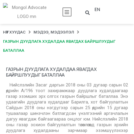
EN
НҮҮР ХУУДАС
МЭДЭЭ, МЭДЭЭЛЭЛ
ГАЗРЫН ДУУДЛАГА ХУДАЛДАА ЯВАГДАХ БАЙРШЛУУДЫГ
БАТАЛЛАА
ГАЗРЫН ДУУДЛАГА ХУДАЛДАА ЯВАГДАХ
БАЙРШЛУУДЫГ БАТАЛЛАА
Нийслэлийн Засаг даргын 2018 оны 03 дугаар сарын 02
өдрийн А/196 тоот захирамжаар дуудлага худалдаагаар
газар эзэмших эрх олгох газрын байршлыг баталлаа. Энэ
удаагийн дуудлага худалдааг Барилга, хот байгуулалтын
Сайдын 2018 оны нэгдүгээр сарын 25 өдрийн 15 дугаар
тушаалаар шинэчлэн батлагдсан үнэлгээний аргачлалын
дагуу явагдаж байгаагаараа онцлог юм. Нийслэлийн 2018
оны газар зохион байгуулалтын төлөвлөгөөнд газрын эрхийн
дуудлага худалдааны зарчмаар эзэмшүүлэхээр