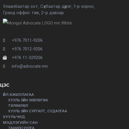
Улаанбаатар хот, Сүхбаатар дүүрэг, 1-р хороо,
Гранд оффис төв, 2-р давхар
+976 7011-9206
+976 7012-9206
+976 11-329206
info@advocate.mn
ЦЭС
ҮЙЛ АЖИЛЛАГАА
ХУУЛЬ ЗҮЙН ЗӨВЛӨГӨӨ
ТӨЛӨӨЛӨЛ
ХУУЛЬ ЗҮЙН СУРГАЛТ, СУДАЛГАА
ХУУЛЬЧИД
МЭДЛЭГИЙН САН
ТАНИЛЦУУЛГА