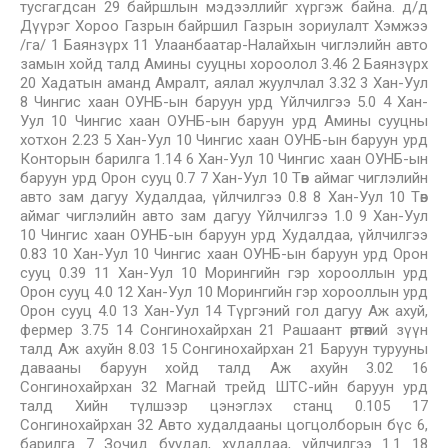
тусгагдсан 29 байршлын мэдээллийг хүргэж байна. д/д
Дүүрэг Хороо Газрын байршил Газрын зориулалт Хэмжээ
/га/ 1 Баянзүрх 11 Улаанбаатар-Налайхын чиглэлийн авто
замын хойд талд Амины сууцны хороолол 3.46 2 Баянзүрх
20 Хадатын аманд Амралт, аялал жуулчлал 3.32 3 Хан-Уул
8 Чингис хаан ОУНБ-ын баруун урд Үйлчилгээ 5.0 4 Хан-
Уул 10 Чингис хаан ОУНБ-ын баруун урд Амины сууцны
хотхон 2.23 5 Хан-Уул 10 Чингис хаан ОУНБ-ын баруун урд
Конторын барилга 1.14 6 Хан-Уул 10 Чингис хаан ОУНБ-ын
баруун урд Орон сууц 0.7 7 Хан-Уул 10 Төв аймаг чиглэлийн
авто зам дагуу Худалдаа, үйлчилгээ 0.8 8 Хан-Уул 10 Төв
аймаг чиглэлийн авто зам дагуу Үйлчилгээ 1.0 9 Хан-Уул
10 Чингис хаан ОУНБ-ын баруун урд Худалдаа, үйлчилгээ
0.83 10 Хан-Уул 10 Чингис хаан ОУНБ-ын баруун урд Орон
сууц 0.39 11 Хан-Уул 10 Морингийн гэр хорооллын урд
Орон сууц 4.0 12 Хан-Уул 10 Морингийн гэр хорооллын урд
Орон сууц 4.0 13 Хан-Уул 14 Түргэний гол дагуу Аж ахуй,
фермер 3.75 14 Сонгинохайрхан 21 Рашаант өртөөний зүүн
талд Аж ахуйн 8.03 15 Сонгинохайрхан 21 Баруун турууны
давааны баруун хойд талд Аж ахуйн 3.02 16
Сонгинохайрхан 32 Магнай трейд ШТС-ийн баруун урд
талд Хийн түлшээр цэнэглэх станц 0.105 17
Сонгинохайрхан 32 Авто худалдааны цогцолборын бүс 6,
барилга 7 Зочид буудал, худалдаа, үйлчилгээ 1.1 18