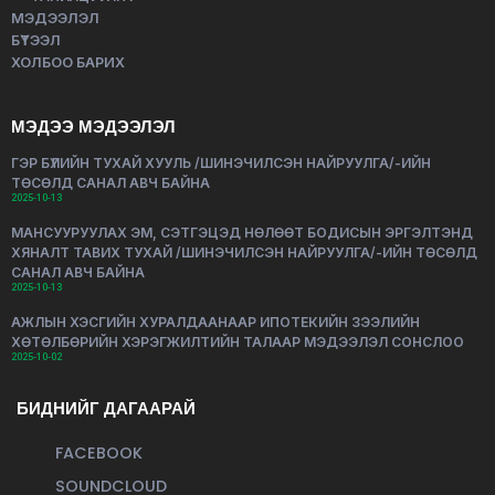
МЭДЭЭЛЭЛ
БҮТЭЭЛ
ХОЛБОО БАРИХ
МЭДЭЭ МЭДЭЭЛЭЛ
ГЭР БҮЛИЙН ТУХАЙ ХУУЛЬ /ШИНЭЧИЛСЭН НАЙРУУЛГА/-ИЙН
ТӨСӨЛД САНАЛ АВЧ БАЙНА
2025-10-13
МАНСУУРУУЛАХ ЭМ, СЭТГЭЦЭД НӨЛӨӨТ БОДИСЫН ЭРГЭЛТЭНД
ХЯНАЛТ ТАВИХ ТУХАЙ /ШИНЭЧИЛСЭН НАЙРУУЛГА/-ИЙН ТӨСӨЛД
САНАЛ АВЧ БАЙНА
2025-10-13
АЖЛЫН ХЭСГИЙН ХУРАЛДААНААР ИПОТЕКИЙН ЗЭЭЛИЙН
ХӨТӨЛБӨРИЙН ХЭРЭГЖИЛТИЙН ТАЛААР МЭДЭЭЛЭЛ СОНСЛОО
2025-10-02
БИДНИЙГ ДАГААРАЙ
FACEBOOK
SOUNDCLOUD