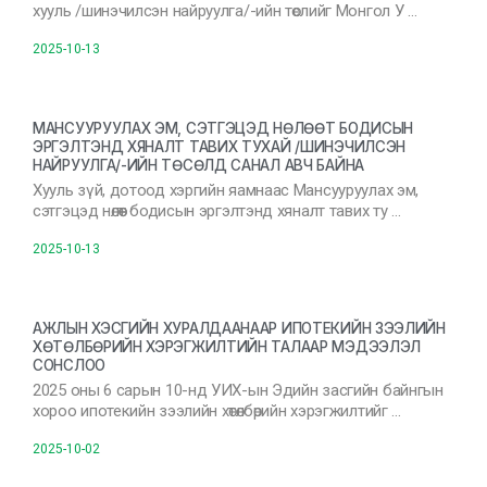
хууль /шинэчилсэн найруулга/-ийн төслийг Монгол У …
2025-10-13
МАНСУУРУУЛАХ ЭМ, СЭТГЭЦЭД НӨЛӨӨТ БОДИСЫН
ЭРГЭЛТЭНД ХЯНАЛТ ТАВИХ ТУХАЙ /ШИНЭЧИЛСЭН
НАЙРУУЛГА/-ИЙН ТӨСӨЛД САНАЛ АВЧ БАЙНА
Хууль зүй, дотоод хэргийн яамнаас Мансууруулах эм,
сэтгэцэд нөлөөт бодисын эргэлтэнд хяналт тавих ту …
2025-10-13
АЖЛЫН ХЭСГИЙН ХУРАЛДААНААР ИПОТЕКИЙН ЗЭЭЛИЙН
ХӨТӨЛБӨРИЙН ХЭРЭГЖИЛТИЙН ТАЛААР МЭДЭЭЛЭЛ
СОНСЛОО
2025 оны 6 сарын 10-нд УИХ-ын Эдийн засгийн байнгын
хороо ипотекийн зээлийн хөтөлбөрийн хэрэгжилтийг …
2025-10-02