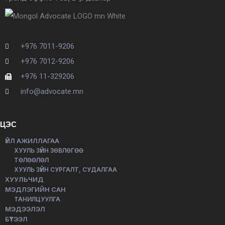
+976 7011-9206
+976 7012-9206
+976 11-329206
info@advocate.mn
ЦЭС
ҮЙЛ АЖИЛЛАГАА
ХУУЛЬ ЗҮЙН ЗӨВЛӨГӨӨ
ТӨЛӨӨЛӨЛ
ХУУЛЬ ЗҮЙН СУРГАЛТ, СУДАЛГАА
ХУУЛЬЧИД
МЭДЛЭГИЙН САН
ТАНИЛЦУУЛГА
МЭДЭЭЛЭЛ
БҮТЭЭЛ