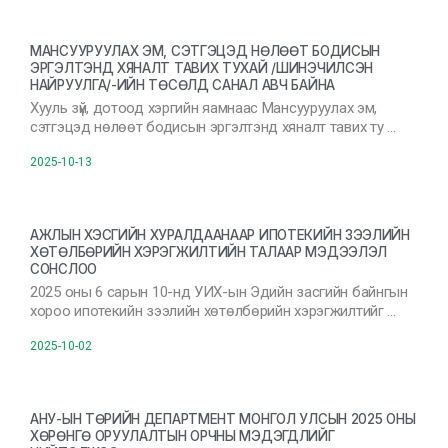
МАНСУУРУУЛАХ ЭМ, СЭТГЭЦЭД НӨЛӨӨТ БОДИСЫН
ЭРГЭЛТЭНД ХЯНАЛТ ТАВИХ ТУХАЙ /ШИНЭЧИЛСЭН
НАЙРУУЛГА/-ИЙН ТӨСӨЛД САНАЛ АВЧ БАЙНА
Хууль зүй, дотоод хэргийн яамнаас Мансууруулах эм,
сэтгэцэд нөлөөт бодисын эргэлтэнд хяналт тавих ту …
2025-10-13
АЖЛЫН ХЭСГИЙН ХУРАЛДААНААР ИПОТЕКИЙН ЗЭЭЛИЙН
ХӨТӨЛБӨРИЙН ХЭРЭГЖИЛТИЙН ТАЛААР МЭДЭЭЛЭЛ
СОНСЛОО
2025 оны 6 сарын 10-нд УИХ-ын Эдийн засгийн байнгын
хороо ипотекийн зээлийн хөтөлбөрийн хэрэгжилтийг …
2025-10-02
АНУ-ЫН ТӨРИЙН ДЕПАРТМЕНТ МОНГОЛ УЛСЫН 2025 ОНЫ
ХӨРӨНГӨ ОРУУЛАЛТЫН ОРЧНЫ МЭДЭГДЛИЙГ