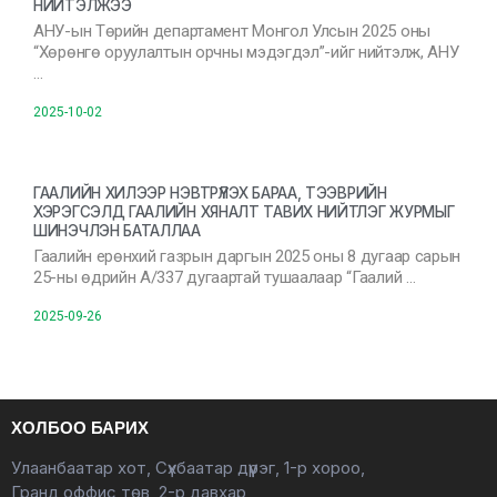
НИЙТЭЛЖЭЭ
АНУ-ын Төрийн департамент Монгол Улсын 2025 оны
“Хөрөнгө оруулалтын орчны мэдэгдэл”-ийг нийтэлж, АНУ
…
2025-10-02
ГААЛИЙН ХИЛЭЭР НЭВТРҮҮЛЭХ БАРАА, ТЭЭВРИЙН
ХЭРЭГСЭЛД ГААЛИЙН ХЯНАЛТ ТАВИХ НИЙТЛЭГ ЖУРМЫГ
ШИНЭЧЛЭН БАТАЛЛАА
Гаалийн ерөнхий газрын даргын 2025 оны 8 дугаар сарын
25-ны өдрийн А/337 дугаартай тушаалаар “Гаалий …
2025-09-26
ХОЛБОО БАРИХ
Улаанбаатар хот, Сүхбаатар дүүрэг, 1-р хороо,
Гранд оффис төв, 2-р давхар