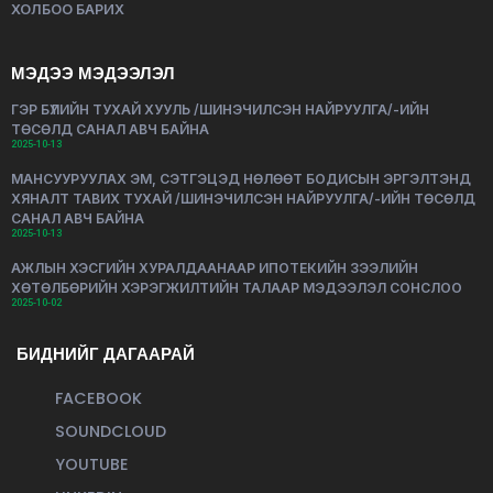
ХОЛБОО БАРИХ
МЭДЭЭ МЭДЭЭЛЭЛ
ГЭР БҮЛИЙН ТУХАЙ ХУУЛЬ /ШИНЭЧИЛСЭН НАЙРУУЛГА/-ИЙН
ТӨСӨЛД САНАЛ АВЧ БАЙНА
2025-10-13
МАНСУУРУУЛАХ ЭМ, СЭТГЭЦЭД НӨЛӨӨТ БОДИСЫН ЭРГЭЛТЭНД
ХЯНАЛТ ТАВИХ ТУХАЙ /ШИНЭЧИЛСЭН НАЙРУУЛГА/-ИЙН ТӨСӨЛД
САНАЛ АВЧ БАЙНА
2025-10-13
АЖЛЫН ХЭСГИЙН ХУРАЛДААНААР ИПОТЕКИЙН ЗЭЭЛИЙН
ХӨТӨЛБӨРИЙН ХЭРЭГЖИЛТИЙН ТАЛААР МЭДЭЭЛЭЛ СОНСЛОО
2025-10-02
БИДНИЙГ ДАГААРАЙ
FACEBOOK
SOUNDCLOUD
YOUTUBE