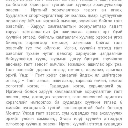
холбоотой харилцааг тусгайлсан хуулиар зохицуулахаар
заасан. · Иргэний зориулалтаар гэдэгт ан агнах,
буудлагын спорт-сургалтаар хичээллэх, үзмэр, цуглуулгын
зорилгоор МУ-ын иргэний өмчилж, эзэмшиж байгаа галт
зэвсгийг, · Харуул хамгаалалтын зориулалтаар гэдэгт
харуул хамгаалалтын үйл ажиллагаа эрхлэх эрх бүхий
хуулийн этгээд, байгаль хамгаалагч хуулиар хүлээсэн үүргээ
биелүүлэх зорилгоор өмчилж, эзэмшиж байгаа галт
зэвсгийг тус тус ойлгоно. Иргэн, хуулийн этгээд галт
зэвсгийг тухайн нутаг дэвсгэр хариуцсан цагдаагийн
байгууллагад хууль, журмын дагуу бүртгүүлэн гэрчилгээ
авснаар галт зэвсэг өмчлөх, эзэмших, ашиглах эрх үүснэ.
Галт зэвсгийг дараах этгээд өмчлөх, эзэмших, ашиглах
эрхгүй. Үүнд: – Гэмт хэрэг санаатай үйлдэж ял шийтгүүлсэн
этгээд; – Галт зэвсэг ашиглахад харшлах өвчин, гэмтэл
согогтой иргэн; – Гадаадын иргэн, харьяалалгүй хүн.
Иргэний болон харуул хамгаалалтын зориулалттай галт
зэвсэг, сум, дагалдах хэрэсгэл, галт зэвсэгтэй адилтгах
хэрэгслийг импортлох ба худалдах хуулийн этгээд 6
жилийн хугацаатай тусгай зөвшөөрөлтэй байх бөгөөд
Монгол Улсад галт зэвсэг, сум худалдах төв ажиллуулах
эрхийг улсын хэмжээнд 3-аас илүүгүй хуулийн этгээдэд
олгохоор хуулинд заасан. Иргэн, хуулийн этгээд худалдах