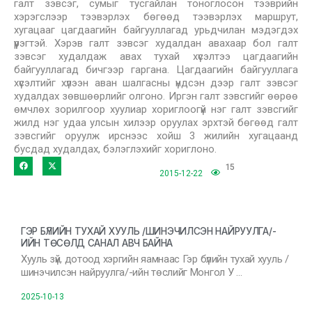
галт зэвсэг, сумыг тусгайлан тоноглосон тээврийн
хэрэгслээр тээвэрлэх бөгөөд тээвэрлэх маршрут,
хугацааг цагдаагийн байгууллагад урьдчилан мэдэгдэх
үүрэгтэй. Хэрэв галт зэвсэг худалдан авахаар бол галт
зэвсэг худалдаж авах тухай хүсэлтээ цагдаагийн
байгууллагад бичгээр гаргана. Цагдаагийн байгууллага
хүсэлтийг хүлээн аван шалгасны үндсэн дээр галт зэвсэг
худалдах зөвшөөрлийг олгоно. Иргэн галт зэвсгийг өөрөө
өмчлөх зорилгоор хуулиар хориглоогүй нэг галт зэвсгийг
жилд нэг удаа улсын хилээр оруулах эрхтэй бөгөөд галт
зэвсгийг оруулж ирснээс хойш 3 жилийн хугацаанд
бусдад худалдах, бэлэглэхийг хориглоно.
15
2015-12-22
ГЭР БҮЛИЙН ТУХАЙ ХУУЛЬ /ШИНЭЧИЛСЭН НАЙРУУЛГА/-
ИЙН ТӨСӨЛД САНАЛ АВЧ БАЙНА
Хууль зүй, дотоод хэргийн яамнаас Гэр бүлийн тухай хууль /
шинэчилсэн найруулга/-ийн төслийг Монгол У …
2025-10-13