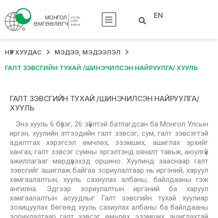
EN
НҮҮР ХУУДАС
МЭДЭЭ, МЭДЭЭЛЭЛ
ГАЛТ ЗЭВСГИЙН ТУХАЙ /ШИНЭЧИЛСЭН НАЙРУУЛГА/ ХУУЛЬ
ГАЛТ ЗЭВСГИЙН ТУХАЙ /ШИНЭЧИЛСЭН НАЙРУУЛГА/
ХУУЛЬ
Энэ хууль 6 бүлэг, 26 зүйлтэй батлагдсан ба Монгол Улсын
иргэн, хуулийн этгээдийн галт зэвсэг, сум, галт зэвсэгтэй
адилтгах хэрэгсэл өмчлөх, эзэмших, ашиглах эрхийг
хангах, галт зэвсэг сумны эргэлтэнд хяналт тавьж, аюулгүй
ажиллагааг мөрдүүлэхэд оршино. Хуулинд зааснаар галт
зэвсгийг ашиглаж байгаа зориулалтаар нь иргэний, харуул
хамгаалалтын, хууль сахиулах албаны, байлдааны гэж
ангилна. Эдгээр зориулалтын иргэний ба харуул
хамгаалалтын асуудлыг Галт зэвсгийн тухай хуулиар
зохицуулах бөгөөд хууль сахиулах албаны ба байлдааны
зориулалтаар галт зэвсэг, өмчлөх, эзэмших, ашиглахтай