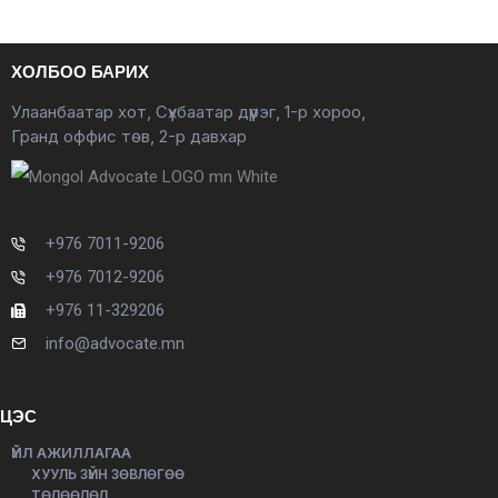
ХОЛБОО БАРИХ
Улаанбаатар хот, Сүхбаатар дүүрэг, 1-р хороо,
Гранд оффис төв, 2-р давхар
+976 7011-9206
+976 7012-9206
+976 11-329206
info@advocate.mn
ЦЭС
ҮЙЛ АЖИЛЛАГАА
ХУУЛЬ ЗҮЙН ЗӨВЛӨГӨӨ
ТӨЛӨӨЛӨЛ