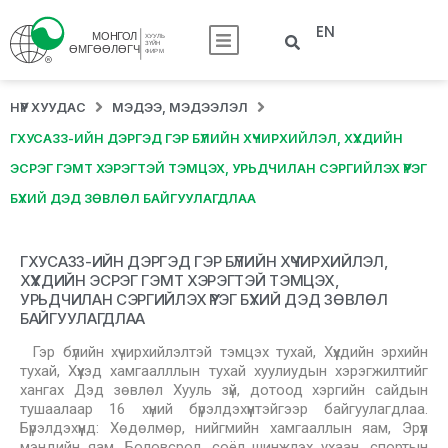
EN
НҮҮР ХУУДАС
МЭДЭЭ, МЭДЭЭЛЭЛ
ГХУСАЗЗ-ИЙН ДЭРГЭД ГЭР БҮЛИЙН ХҮЧИРХИЙЛЭЛ, ХҮҮХДИЙН
ЭСРЭГ ГЭМТ ХЭРЭГТЭЙ ТЭМЦЭХ, УРЬДЧИЛАН СЭРГИЙЛЭХ ҮҮРЭГ
БҮХИЙ ДЭД ЗӨВЛӨЛ БАЙГУУЛАГДЛАА
ГХУСАЗЗ-ИЙН ДЭРГЭД ГЭР БҮЛИЙН ХҮЧИРХИЙЛЭЛ,
ХҮҮХДИЙН ЭСРЭГ ГЭМТ ХЭРЭГТЭЙ ТЭМЦЭХ,
УРЬДЧИЛАН СЭРГИЙЛЭХ ҮҮРЭГ БҮХИЙ ДЭД ЗӨВЛӨЛ
БАЙГУУЛАГДЛАА
Гэр бүлийн хүчирхийлэлтэй тэмцэх тухай, Хүүхдийн эрхийн
тухай, Хүүхэд хамгаалллын тухай хуулиудын хэрэгжилтийг
хангах Дэд зөвлөл Хууль зүй, дотоод хэргийн сайдын
тушаалаар 16 хүний бүрэлдэхүүнтэйгээр байгуулагдлаа.
Бүрэлдэхүүнд: Хөдөлмөр, нийгмийн хамгааллын яам, Эрүүл
мэндийн яам, Боловсрол, соёл шинжлэх ухаан, спортын