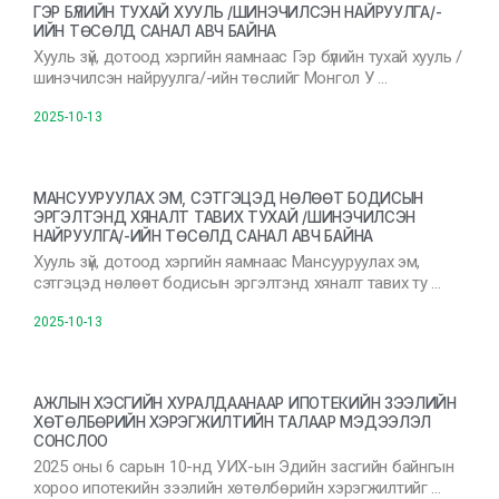
ГЭР БҮЛИЙН ТУХАЙ ХУУЛЬ /ШИНЭЧИЛСЭН НАЙРУУЛГА/-
ИЙН ТӨСӨЛД САНАЛ АВЧ БАЙНА
Хууль зүй, дотоод хэргийн яамнаас Гэр бүлийн тухай хууль /
шинэчилсэн найруулга/-ийн төслийг Монгол У …
2025-10-13
МАНСУУРУУЛАХ ЭМ, СЭТГЭЦЭД НӨЛӨӨТ БОДИСЫН
ЭРГЭЛТЭНД ХЯНАЛТ ТАВИХ ТУХАЙ /ШИНЭЧИЛСЭН
НАЙРУУЛГА/-ИЙН ТӨСӨЛД САНАЛ АВЧ БАЙНА
Хууль зүй, дотоод хэргийн яамнаас Мансууруулах эм,
сэтгэцэд нөлөөт бодисын эргэлтэнд хяналт тавих ту …
2025-10-13
АЖЛЫН ХЭСГИЙН ХУРАЛДААНААР ИПОТЕКИЙН ЗЭЭЛИЙН
ХӨТӨЛБӨРИЙН ХЭРЭГЖИЛТИЙН ТАЛААР МЭДЭЭЛЭЛ
СОНСЛОО
2025 оны 6 сарын 10-нд УИХ-ын Эдийн засгийн байнгын
хороо ипотекийн зээлийн хөтөлбөрийн хэрэгжилтийг …