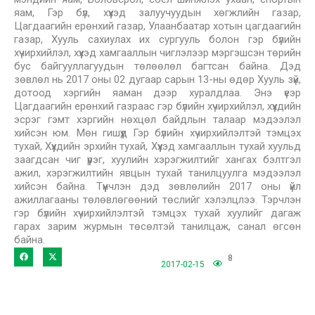
яам, Гэр бүл, хүүхэд залуучуудын хөгжлийн газар,
Цагдаагийн ерөнхий газар, Улаанбаатар хотын цагдаагийн
газар, Хууль сахиулах их сургууль болон гэр бүлийн
хүчирхийлэл, хүүхэд хамгааллын чиглэлээр мэргэшсэн төрийн
бус байгууллагуудын төлөөлөл багтсан байна. Дэд
зөвлөл нь 2017 оны 02 дугаар сарын 13-ны өдөр Хууль зүй,
дотоод хэргийн яаман дээр хуралдлаа. Энэ үеэр
Цагдаагийн ерөнхий газраас гэр бүлийн хүчирхийлэл, хүүхдийн
эсрэг гэмт хэргийн нөхцөл байдлын талаар мэдээлэл
хийсэн юм. Мөн гишүүд Гэр бүлийн хүчирхийлэлтэй тэмцэх
тухай, Хүүхдийн эрхийн тухай, Хүүхэд хамгааллын тухай хуульд
заагдсан чиг үүрэг, хуулийн хэрэгжилтийг хангах бэлтгэл
ажил, хэрэгжилтийн явцын тухай танилцуулга мэдээлэл
хийсэн байна. Түүнчлэн дэд зөвлөлийн 2017 оны үйл
ажиллагааны төлөвлөгөөний төслийг хэлэлцлээ. Тэрчлэн
гэр бүлийн хүчирхийлэлтэй тэмцэх тухай хуулийг дагаж
гарах зарим журмын төсөлтэй танилцаж, санал өгсөн
байна.
8
2017-02-15