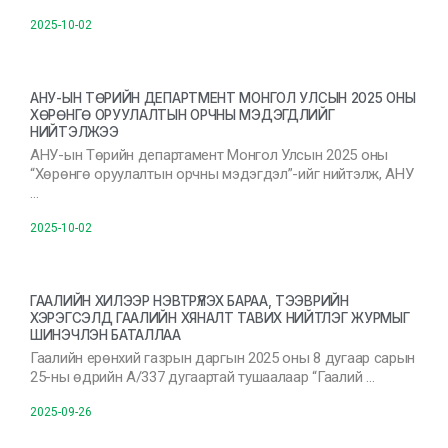
2025-10-02
АНУ-ЫН ТӨРИЙН ДЕПАРТМЕНТ МОНГОЛ УЛСЫН 2025 ОНЫ
ХӨРӨНГӨ ОРУУЛАЛТЫН ОРЧНЫ МЭДЭГДЛИЙГ
НИЙТЭЛЖЭЭ
АНУ-ын Төрийн департамент Монгол Улсын 2025 оны
“Хөрөнгө оруулалтын орчны мэдэгдэл”-ийг нийтэлж, АНУ
…
2025-10-02
ГААЛИЙН ХИЛЭЭР НЭВТРҮҮЛЭХ БАРАА, ТЭЭВРИЙН
ХЭРЭГСЭЛД ГААЛИЙН ХЯНАЛТ ТАВИХ НИЙТЛЭГ ЖУРМЫГ
ШИНЭЧЛЭН БАТАЛЛАА
Гаалийн ерөнхий газрын даргын 2025 оны 8 дугаар сарын
25-ны өдрийн А/337 дугаартай тушаалаар “Гаалий …
2025-09-26