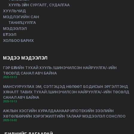
ХУУЛЬ ЗҮЙН СУРГАЛТ, СУДАЛГАА
ХУУЛЬЧИД
МЭДЛЭГИЙН САН
ТАНИЛЦУУЛГА
МЭДЭЭЛЭЛ
БҮТЭЭЛ
ХОЛБОО БАРИХ
МЭДЭЭ МЭДЭЭЛЭЛ
ГЭР БҮЛИЙН ТУХАЙ ХУУЛЬ /ШИНЭЧИЛСЭН НАЙРУУЛГА/-ИЙН
ТӨСӨЛД САНАЛ АВЧ БАЙНА
2025-10-13
МАНСУУРУУЛАХ ЭМ, СЭТГЭЦЭД НӨЛӨӨТ БОДИСЫН ЭРГЭЛТЭНД
ХЯНАЛТ ТАВИХ ТУХАЙ /ШИНЭЧИЛСЭН НАЙРУУЛГА/-ИЙН ТӨСӨЛД
САНАЛ АВЧ БАЙНА
2025-10-13
АЖЛЫН ХЭСГИЙН ХУРАЛДААНААР ИПОТЕКИЙН ЗЭЭЛИЙН
ХӨТӨЛБӨРИЙН ХЭРЭГЖИЛТИЙН ТАЛААР МЭДЭЭЛЭЛ СОНСЛОО
2025-10-02