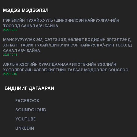
МЭДЭЭ МЭДЭЭЛЭЛ
ГЭР БҮЛИЙН ТУХАЙ ХУУЛЬ /ШИНЭЧИЛСЭН НАЙРУУЛГА/-ИЙН
ТӨСӨЛД САНАЛ АВЧ БАЙНА
2025-10-13
МАНСУУРУУЛАХ ЭМ, СЭТГЭЦЭД НӨЛӨӨТ БОДИСЫН ЭРГЭЛТЭНД
ХЯНАЛТ ТАВИХ ТУХАЙ /ШИНЭЧИЛСЭН НАЙРУУЛГА/-ИЙН ТӨСӨЛД
САНАЛ АВЧ БАЙНА
2025-10-13
АЖЛЫН ХЭСГИЙН ХУРАЛДААНААР ИПОТЕКИЙН ЗЭЭЛИЙН
ХӨТӨЛБӨРИЙН ХЭРЭГЖИЛТИЙН ТАЛААР МЭДЭЭЛЭЛ СОНСЛОО
2025-10-02
БИДНИЙГ ДАГААРАЙ
FACEBOOK
SOUNDCLOUD
YOUTUBE
LINKEDIN