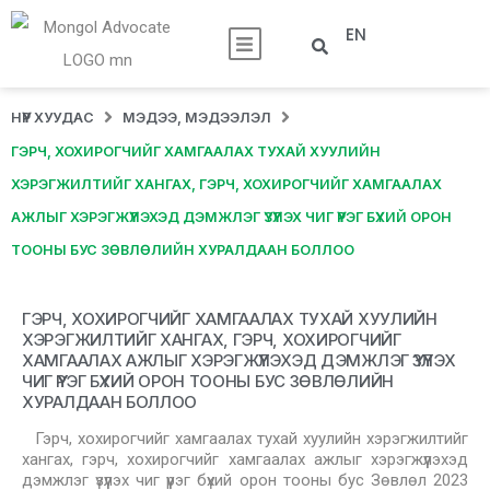
EN
НҮҮР ХУУДАС
МЭДЭЭ, МЭДЭЭЛЭЛ
ГЭРЧ, ХОХИРОГЧИЙГ ХАМГААЛАХ ТУХАЙ ХУУЛИЙН
ХЭРЭГЖИЛТИЙГ ХАНГАХ, ГЭРЧ, ХОХИРОГЧИЙГ ХАМГААЛАХ
АЖЛЫГ ХЭРЭГЖҮҮЛЭХЭД ДЭМЖЛЭГ ҮЗҮҮЛЭХ ЧИГ ҮҮРЭГ БҮХИЙ ОРОН
ТООНЫ БУС ЗӨВЛӨЛИЙН ХУРАЛДААН БОЛЛОО
ГЭРЧ, ХОХИРОГЧИЙГ ХАМГААЛАХ ТУХАЙ ХУУЛИЙН
ХЭРЭГЖИЛТИЙГ ХАНГАХ, ГЭРЧ, ХОХИРОГЧИЙГ
ХАМГААЛАХ АЖЛЫГ ХЭРЭГЖҮҮЛЭХЭД ДЭМЖЛЭГ ҮЗҮҮЛЭХ
ЧИГ ҮҮРЭГ БҮХИЙ ОРОН ТООНЫ БУС ЗӨВЛӨЛИЙН
ХУРАЛДААН БОЛЛОО
Гэрч, хохирогчийг хамгаалах тухай хуулийн хэрэгжилтийг
хангах, гэрч, хохирогчийг хамгаалах ажлыг хэрэгжүүлэхэд
дэмжлэг үзүүлэх чиг үүрэг бүхий орон тооны бус Зөвлөл 2023