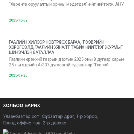
“Хөрөнгө оруулалтын орчны мэдэгдэл”-ийг нийтэлж, АНУ
…
2025-10-02
ГААЛИЙН ХИЛЭЭР НЭВТРҮҮЛЭХ БАРАА, ТЭЭВРИЙН
ХЭРЭГСЭЛД ГААЛИЙН ХЯНАЛТ ТАВИХ НИЙТЛЭГ ЖУРМЫГ
ШИНЭЧЛЭН БАТАЛЛАА
Гаалийн ерөнхий газрын даргын 2025 оны 8 дугаар сарын
25-ны өдрийн А/337 дугаартай тушаалаар “Гаалий …
2025-09-26
ХОЛБОО БАРИХ
Улаанбаатар хот, Сүхбаатар дүүрэг, 1-р хороо,
Гранд оффис төв, 2-р давхар