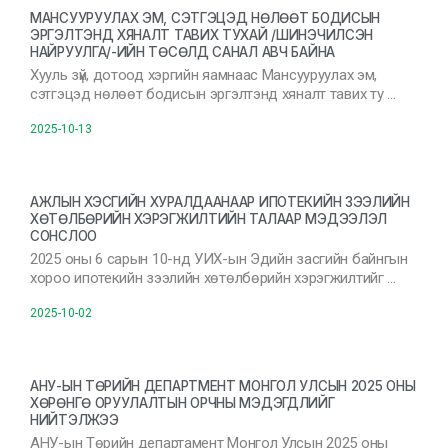
МАНСУУРУУЛАХ ЭМ, СЭТГЭЦЭД НӨЛӨӨТ БОДИСЫН
ЭРГЭЛТЭНД ХЯНАЛТ ТАВИХ ТУХАЙ /ШИНЭЧИЛСЭН
НАЙРУУЛГА/-ИЙН ТӨСӨЛД САНАЛ АВЧ БАЙНА
Хууль зүй, дотоод хэргийн яамнаас Мансууруулах эм,
сэтгэцэд нөлөөт бодисын эргэлтэнд хяналт тавих ту …
2025-10-13
АЖЛЫН ХЭСГИЙН ХУРАЛДААНААР ИПОТЕКИЙН ЗЭЭЛИЙН
ХӨТӨЛБӨРИЙН ХЭРЭГЖИЛТИЙН ТАЛААР МЭДЭЭЛЭЛ
СОНСЛОО
2025 оны 6 сарын 10-нд УИХ-ын Эдийн засгийн байнгын
хороо ипотекийн зээлийн хөтөлбөрийн хэрэгжилтийг …
2025-10-02
АНУ-ЫН ТӨРИЙН ДЕПАРТМЕНТ МОНГОЛ УЛСЫН 2025 ОНЫ
ХӨРӨНГӨ ОРУУЛАЛТЫН ОРЧНЫ МЭДЭГДЛИЙГ
НИЙТЭЛЖЭЭ
АНУ-ын Төрийн департамент Монгол Улсын 2025 оны