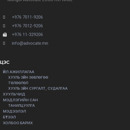
+976 7011-9206
+976 7012-9206
+976 11-329206
info@advocate.mn
ЦЭС
ҮЙЛ АЖИЛЛАГАА
ХУУЛЬ ЗҮЙН ЗӨВЛӨГӨӨ
ТӨЛӨӨЛӨЛ
ХУУЛЬ ЗҮЙН СУРГАЛТ, СУДАЛГАА
ХУУЛЬЧИД
МЭДЛЭГИЙН САН
ТАНИЛЦУУЛГА
МЭДЭЭЛЭЛ
БҮТЭЭЛ
ХОЛБОО БАРИХ