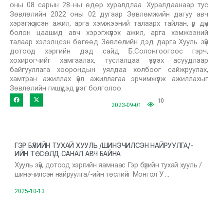
оны 08 сарын 28-ны өдөр хуралдлаа. Хуралдаанаар тус
Зөвлөлийн 2022 оны 02 дугаар Зөвлөмжийн дагуу авч
хэрэгжүүлсэн ажил, арга хэмжээний талаарх тайлан, үр дүн
болон цаашид авч хэрэгжүүлэх ажил, арга хэмжээний
талаар хэлэлцсэн бөгөөд Зөвлөлийн дэд дарга Хууль зүй
дотоод хэргийн дэд сайд Б.Солонгоогоос гэрч,
хохирогчийг хамгаалах, туслалцаа үзүүлэх асуудлаар
байгууллага хоорондын уялдаа холбоог сайжруулах,
хамтран ажиллах үйл ажиллагаа эрчимжүүлж ажиллахыг
Зөвлөлийн гишүүдэд үүрэг болголоо.
10
2023-09-01
ГЭР БҮЛИЙН ТУХАЙ ХУУЛЬ /ШИНЭЧИЛСЭН НАЙРУУЛГА/-
ИЙН ТӨСӨЛД САНАЛ АВЧ БАЙНА
Хууль зүй, дотоод хэргийн яамнаас Гэр бүлийн тухай хууль /
шинэчилсэн найруулга/-ийн төслийг Монгол У …
2025-10-13