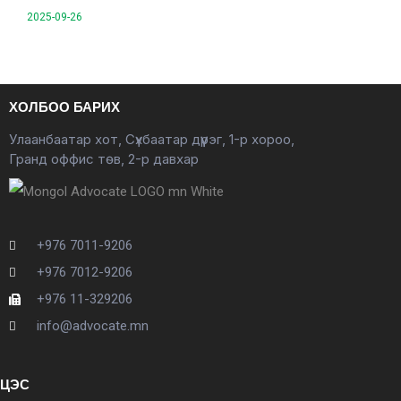
2025-09-26
ХОЛБОО БАРИХ
Улаанбаатар хот, Сүхбаатар дүүрэг, 1-р хороо,
Гранд оффис төв, 2-р давхар
+976 7011-9206
+976 7012-9206
+976 11-329206
info@advocate.mn
ЦЭС