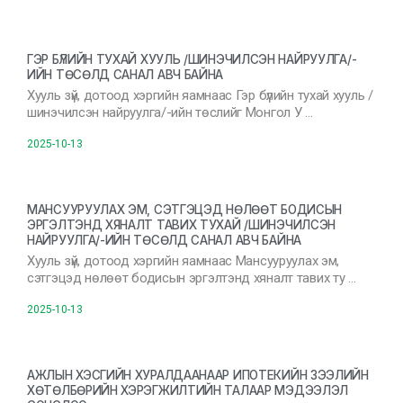
ГЭР БҮЛИЙН ТУХАЙ ХУУЛЬ /ШИНЭЧИЛСЭН НАЙРУУЛГА/-
ИЙН ТӨСӨЛД САНАЛ АВЧ БАЙНА
Хууль зүй, дотоод хэргийн яамнаас Гэр бүлийн тухай хууль /
шинэчилсэн найруулга/-ийн төслийг Монгол У …
2025-10-13
МАНСУУРУУЛАХ ЭМ, СЭТГЭЦЭД НӨЛӨӨТ БОДИСЫН
ЭРГЭЛТЭНД ХЯНАЛТ ТАВИХ ТУХАЙ /ШИНЭЧИЛСЭН
НАЙРУУЛГА/-ИЙН ТӨСӨЛД САНАЛ АВЧ БАЙНА
Хууль зүй, дотоод хэргийн яамнаас Мансууруулах эм,
сэтгэцэд нөлөөт бодисын эргэлтэнд хяналт тавих ту …
2025-10-13
АЖЛЫН ХЭСГИЙН ХУРАЛДААНААР ИПОТЕКИЙН ЗЭЭЛИЙН
ХӨТӨЛБӨРИЙН ХЭРЭГЖИЛТИЙН ТАЛААР МЭДЭЭЛЭЛ