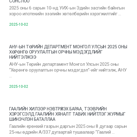
СОНСЛОО
2025 оны 6 сарын 10-нд УИХ-ын Эдийн засгийн байнгын
хороо ипотекийн зээлийн хөтөлбөрийн хэрэгжилтийг …
2025-10-02
АНУ-ЫН ТӨРИЙН ДЕПАРТМЕНТ МОНГОЛ УЛСЫН 2025 ОНЫ
ХӨРӨНГӨ ОРУУЛАЛТЫН ОРЧНЫ МЭДЭГДЛИЙГ
НИЙТЭЛЖЭЭ
АНУ-ын Төрийн департамент Монгол Улсын 2025 оны
“Хөрөнгө оруулалтын орчны мэдэгдэл”-ийг нийтэлж, АНУ
…
2025-10-02
ГААЛИЙН ХИЛЭЭР НЭВТРҮҮЛЭХ БАРАА, ТЭЭВРИЙН
ХЭРЭГСЭЛД ГААЛИЙН ХЯНАЛТ ТАВИХ НИЙТЛЭГ ЖУРМЫГ
ШИНЭЧЛЭН БАТАЛЛАА
Гаалийн ерөнхий газрын даргын 2025 оны 8 дугаар сарын
25-ны өдрийн А/337 дугаартай тушаалаар “Гаалий …