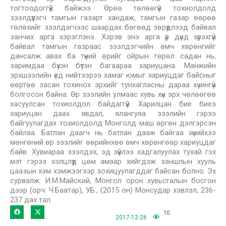
тогтоодоггүй байжээ. Өрөө төлөөгүй тохиолдолд
зээлдүүлэгч тамгын газарт хандаж, тамгын газар өөрөө
төлөхийг зээлдэгчээс шаардах бөгөөд зөрүүдлээд байвал
занчих арга хэрэглэнэ. Хэрэв энэ арга үр дүнд хүрэхгүй
байвал тамгын газраас зээлдэгчийн өмч хөрөнгийг
дансалж авах ба түүний өрийг ойрын төрөл садан нь,
заримдаа бүхэн бүтэн багаараа хариуцана. Манжийн
эрхшээлийн үед нийтээрээ хамаг юмыг хариуцдаг байсныг
өөртөө засан тохинох эрхийг тунхагласны дараа хүчингүй
болгосон байна. Өр зээлийн улмаас хувь хүн эрх чөлөөгөө
хасуулсан тохиолдол байдаггүй. Харилцан бие биеэ
хариуцан даах явдал, ялангуяа зээлийн гэрээ
байгуулагдах тохиолдолд Монголд маш өргөн дэлгэрсэн
байлаа. Батлан даагч нь батлан дааж байгаа хүнийхээ
мөнгөний өр зээлийг өөрийнхөө өмч хөрөнгөөр хариуцдаг
байв. Хувиараа зээлдэх, эд зүйлээ хадгалуулах тухай гэх
мэт гэрээ хэлцлүүд цөм амаар хийгдэж заншлын хууль
цаазын хэм хэмжээгээр зохицуулагддаг байсан болно. Эх
сурвалж: И.М.Майский, Монгол орон хувьсгалын босгон
дээр (орч: Ч.Баатар), УБ., (2015 он) Монсудар хэвлэл, 236-
237 дах тал
10
2017-12-26