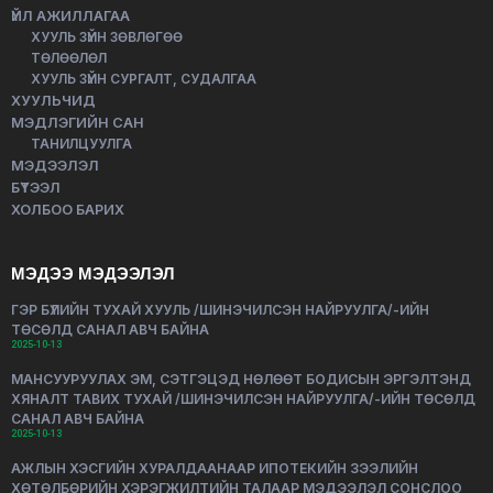
ҮЙЛ АЖИЛЛАГАА
ХУУЛЬ ЗҮЙН ЗӨВЛӨГӨӨ
ТӨЛӨӨЛӨЛ
ХУУЛЬ ЗҮЙН СУРГАЛТ, СУДАЛГАА
ХУУЛЬЧИД
МЭДЛЭГИЙН САН
ТАНИЛЦУУЛГА
МЭДЭЭЛЭЛ
БҮТЭЭЛ
ХОЛБОО БАРИХ
МЭДЭЭ МЭДЭЭЛЭЛ
ГЭР БҮЛИЙН ТУХАЙ ХУУЛЬ /ШИНЭЧИЛСЭН НАЙРУУЛГА/-ИЙН
ТӨСӨЛД САНАЛ АВЧ БАЙНА
2025-10-13
МАНСУУРУУЛАХ ЭМ, СЭТГЭЦЭД НӨЛӨӨТ БОДИСЫН ЭРГЭЛТЭНД
ХЯНАЛТ ТАВИХ ТУХАЙ /ШИНЭЧИЛСЭН НАЙРУУЛГА/-ИЙН ТӨСӨЛД
САНАЛ АВЧ БАЙНА
2025-10-13
АЖЛЫН ХЭСГИЙН ХУРАЛДААНААР ИПОТЕКИЙН ЗЭЭЛИЙН
ХӨТӨЛБӨРИЙН ХЭРЭГЖИЛТИЙН ТАЛААР МЭДЭЭЛЭЛ СОНСЛОО