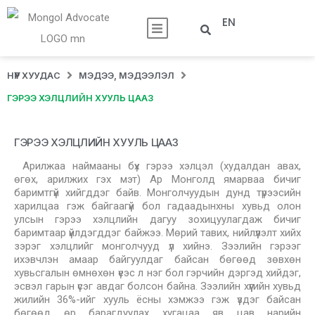
EN
НҮҮР ХУУДАС
МЭДЭЭ, МЭДЭЭЛЭЛ
ГЭРЭЭ ХЭЛЦЛИЙН ХУУЛЬ ЦААЗ
ГЭРЭЭ ХЭЛЦЛИЙН ХУУЛЬ ЦААЗ
Арилжаа наймааны бүх гэрээ хэлцэл (худалдан авах,
өгөх, арилжих гэх мэт) Ар Монголд ямарваа бичиг
баримтгүй хийгддэг байв. Монголчуудын дунд түрээсийн
харилцаа гэж байгаагүй бол гадаадынхны хувьд олон
улсын гэрээ хэлцлийн дагуу зохицуулагдаж бичиг
баримтаар үйлдэгддэг байжээ. Мөрий тавих, нийлүүлэлт хийх
зэрэг хэлцлийг монголчууд үл хийнэ. Зээлийн гэрээг
ихэвчлэн амаар байгуулдаг байсан бөгөөд зөвхөн
хувьсгалын өмнөхөн үеэс л нэг бол гэрчийн дэргэд хийдэг,
эсвэл гарын үсэг авдаг болсон байна. Зээлийн хүүгийн хувьд
жилийн 36%-ийг хууль ёсны хэмжээ гэж үздэг байсан
бөгөөд өр барагдуулах хугацаа яв цав нарийн