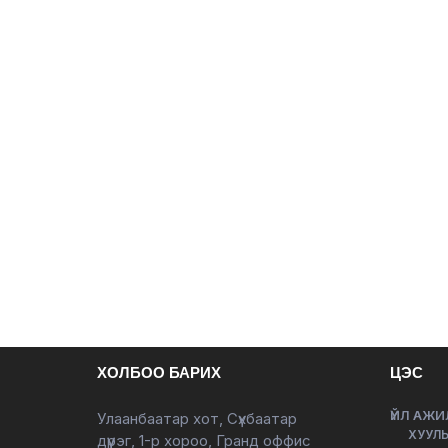
ХОЛБОО БАРИХ
ЦЭС
ҮЙЛ АЖИ
Улаанбаатар хот, Сүхбаатар
ХУУЛЬ
дүүрэг, 1-р хороо, Гранд оффис