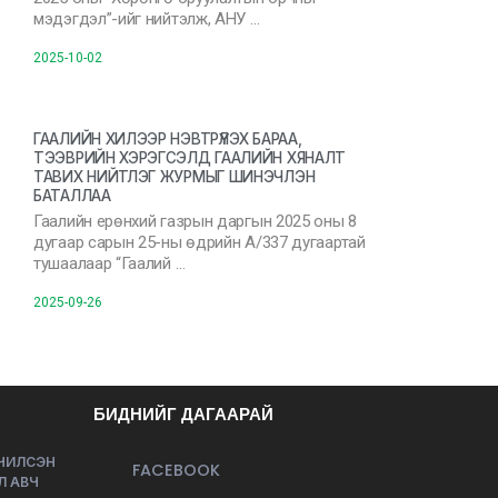
мэдэгдэл”-ийг нийтэлж, АНУ …
2025-10-02
ГААЛИЙН ХИЛЭЭР НЭВТРҮҮЛЭХ БАРАА,
ТЭЭВРИЙН ХЭРЭГСЭЛД ГААЛИЙН ХЯНАЛТ
ТАВИХ НИЙТЛЭГ ЖУРМЫГ ШИНЭЧЛЭН
БАТАЛЛАА
Гаалийн ерөнхий газрын даргын 2025 оны 8
дугаар сарын 25-ны өдрийн А/337 дугаартай
тушаалаар “Гаалий …
2025-09-26
БИДНИЙГ ДАГААРАЙ
ЭЧИЛСЭН
FACEBOOK
Л АВЧ