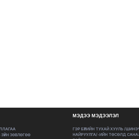
МЭДЭЭ МЭДЭЭЛЭЛ
ЛЛАГАА
ГЭР БҮЛИЙН ТУХАЙ ХУУЛЬ /ШИН
НАЙРУУЛГА/-ИЙН ТӨСӨЛД САНА
 ЗҮЙН ЗӨВЛӨГӨӨ