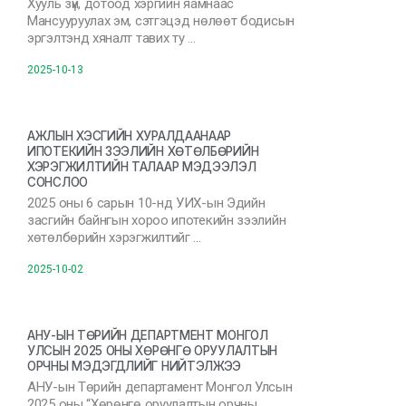
Хууль зүй, дотоод хэргийн яамнаас
Мансууруулах эм, сэтгэцэд нөлөөт бодисын
эргэлтэнд хяналт тавих ту …
2025-10-13
АЖЛЫН ХЭСГИЙН ХУРАЛДААНААР
ИПОТЕКИЙН ЗЭЭЛИЙН ХӨТӨЛБӨРИЙН
ХЭРЭГЖИЛТИЙН ТАЛААР МЭДЭЭЛЭЛ
СОНСЛОО
2025 оны 6 сарын 10-нд УИХ-ын Эдийн
засгийн байнгын хороо ипотекийн зээлийн
хөтөлбөрийн хэрэгжилтийг …
2025-10-02
АНУ-ЫН ТӨРИЙН ДЕПАРТМЕНТ МОНГОЛ
УЛСЫН 2025 ОНЫ ХӨРӨНГӨ ОРУУЛАЛТЫН
ОРЧНЫ МЭДЭГДЛИЙГ НИЙТЭЛЖЭЭ
АНУ-ын Төрийн департамент Монгол Улсын
2025 оны “Хөрөнгө оруулалтын орчны