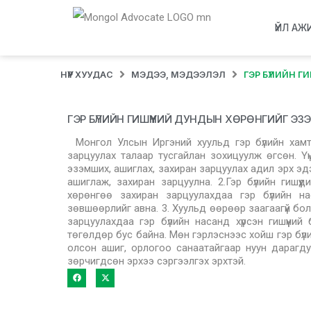
ҮЙЛ АЖ
НҮҮР ХУУДАС
МЭДЭЭ, МЭДЭЭЛЭЛ
ГЭР БҮЛИЙН Г
ГЭР БҮЛИЙН ГИШҮҮНИЙ ДУНДЫН ХӨРӨНГИЙГ Э
Монгол Улсын Иргэний хуульд гэр бүлийн хам
зарцуулах талаар тусгайлан зохицуулж өгсөн. Үү
эзэмших, ашиглах, захиран зарцуулах адил эрх э
ашиглаж, захиран зарцуулна. 2.Гэр бүлийн гишү
хөрөнгөө захиран зарцуулахдаа гэр бүлийн наса
зөвшөөрлийг авна. 3. Хуульд өөрөөр заагаагүй бо
зарцуулахдаа гэр бүлийн насанд хүрсэн гишүүний
төгөлдөр бус байна. Мөн гэрлэснээс хойш гэр бүли
олсон ашиг, орлогоо санаатайгаар нуун дарагдуу
зөрчигдсөн эрхээ сэргээлгэх эрхтэй.