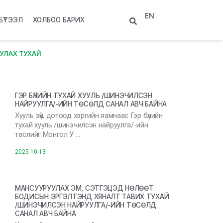
EN
БҮТЭЭЛ
ХОЛБОО БАРИХ
УУЛАХ ТУХАЙ
ГЭР БҮЛИЙН ТУХАЙ ХУУЛЬ /ШИНЭЧИЛСЭН
НАЙРУУЛГА/-ИЙН ТӨСӨЛД САНАЛ АВЧ БАЙНА
Хууль зүй, дотоод хэргийн яамнаас Гэр бүлийн
тухай хууль /шинэчилсэн найруулга/-ийн
төслийг Монгол У …
2025-10-13
МАНСУУРУУЛАХ ЭМ, СЭТГЭЦЭД НӨЛӨӨТ
БОДИСЫН ЭРГЭЛТЭНД ХЯНАЛТ ТАВИХ ТУХАЙ
/ШИНЭЧИЛСЭН НАЙРУУЛГА/-ИЙН ТӨСӨЛД
САНАЛ АВЧ БАЙНА