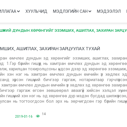
ИЛЛАГАА
ХУУЛЬЧИД
МЭДЛЭГИЙН САН
МЭДЭЭЛЭЛ
ИШҮҮНИЙ ДУНДЫН ХӨРӨНГИЙГ ЭЗЭМШИХ, АШИГЛАХ, ЗАХИРАН ЗАРЦ
ЗЭМШИХ, АШИГЛАХ, ЗАХИРАН ЗАРЦУУЛАХ ТУХАЙ
тран өмчлөх дундын эд хөрөнгийг эзэмших, ашиглах, захиран
нд: 1.Гэр бүлийн гишүүд нь хамтран өмчлөх дундын эд хөрөнгөө
дэлж, харилцан тохиролцсоны үндсэн дээр эд хөрөнгөө эзэмшиж,
үдийн хэн нэг нь хамтран өмчлөх дундын өмчийн үл хөдлөх эд
нд хүрсэн гишүүний бичгээр гаргаж, нотариатаар гэрчлүүлсэн
л хамтран өмчлөх дундын өмчийн үл хөдлөх эд хөрөнгөө захиран
 бичгээр гаргаж өгсөн зөвшөөрөл аваагүй хийсэн хэлцэл хүчин
йн гишүүний хэн нэг нь эд хөрөнгөө дур мэдэн бусдад шилжүүлсэн,
лсан нь тогтоогдсон бол эрх нь зөрчигдсөн гэр бүлийн гишүүн
14
2019-01-16