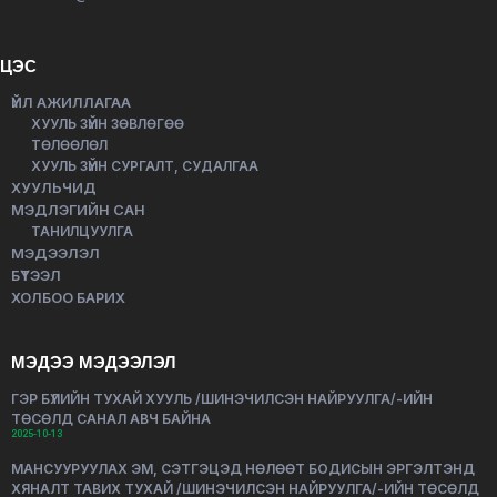
ЦЭС
ҮЙЛ АЖИЛЛАГАА
ХУУЛЬ ЗҮЙН ЗӨВЛӨГӨӨ
ТӨЛӨӨЛӨЛ
ХУУЛЬ ЗҮЙН СУРГАЛТ, СУДАЛГАА
ХУУЛЬЧИД
МЭДЛЭГИЙН САН
ТАНИЛЦУУЛГА
МЭДЭЭЛЭЛ
БҮТЭЭЛ
ХОЛБОО БАРИХ
МЭДЭЭ МЭДЭЭЛЭЛ
ГЭР БҮЛИЙН ТУХАЙ ХУУЛЬ /ШИНЭЧИЛСЭН НАЙРУУЛГА/-ИЙН
ТӨСӨЛД САНАЛ АВЧ БАЙНА
2025-10-13
МАНСУУРУУЛАХ ЭМ, СЭТГЭЦЭД НӨЛӨӨТ БОДИСЫН ЭРГЭЛТЭНД
ХЯНАЛТ ТАВИХ ТУХАЙ /ШИНЭЧИЛСЭН НАЙРУУЛГА/-ИЙН ТӨСӨЛД