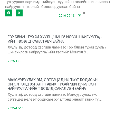
тулгуурлах зарчимд нийцүүлэн хуулийн төслийн шинэчилсэн
найруулгын төслийг боловсруулсан байна.
8
2016-09-13
ГЭР БҮЛИЙН ТУХАЙ ХУУЛЬ /ШИНЭЧИЛСЭН НАЙРУУЛГА/-
ИЙН ТӨСӨЛД САНАЛ АВЧ БАЙНА
Хууль зүй, дотоод хэргийн яамнаас Гэр бүлийн тухай хууль /
шинэчилсэн найруулга/-ийн төслийг Монгол У …
2025-10-13
МАНСУУРУУЛАХ ЭМ, СЭТГЭЦЭД НӨЛӨӨТ БОДИСЫН
ЭРГЭЛТЭНД ХЯНАЛТ ТАВИХ ТУХАЙ /ШИНЭЧИЛСЭН
НАЙРУУЛГА/-ИЙН ТӨСӨЛД САНАЛ АВЧ БАЙНА
Хууль зүй, дотоод хэргийн яамнаас Мансууруулах эм,
сэтгэцэд нөлөөт бодисын эргэлтэнд хяналт тавих ту …
2025-10-13