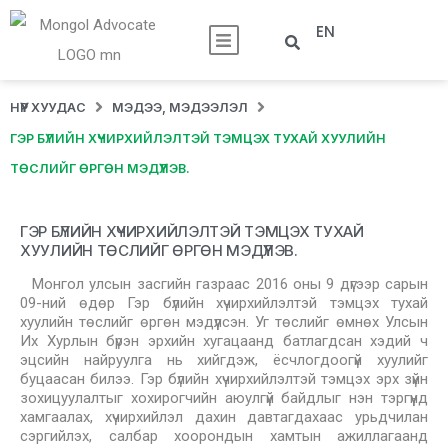
EN
НҮҮР ХУУДАС
МЭДЭЭ, МЭДЭЭЛЭЛ
ГЭР БҮЛИЙН ХҮЧИРХИЙЛЭЛТЭЙ ТЭМЦЭХ ТУХАЙ ХУУЛИЙН
ТӨСЛИЙГ ӨРГӨН МЭДҮҮЛЭВ.
ГЭР БҮЛИЙН ХҮЧИРХИЙЛЭЛТЭЙ ТЭМЦЭХ ТУХАЙ
ХУУЛИЙН ТӨСЛИЙГ ӨРГӨН МЭДҮҮЛЭВ.
Монгол улсын засгийн газраас 2016 оны 9 дүгээр сарын
09-ний өдөр Гэр бүлийн хүчирхийлэлтэй тэмцэх тухай
хуулийн төслийг өргөн мэдүүлсэн. Уг төслийг өмнөх Улсын
Их Хурлын бүрэн эрхийн хугацаанд батлагдсан хэдий ч
эцсийн найруулга нь хийгдэж, ёсчлогдоогүй хуулийг
буцаасан билээ. Гэр бүлийн хүчирхийлэлтэй тэмцэх эрх зүйн
зохицуулалтыг хохирогчийн аюулгүй байдлыг нэн тэргүүнд
хамгаалах, хүчирхийлэл дахин давтагдахаас урьдчилан
сэргийлэх, салбар хоорондын хамтын ажиллагаанд