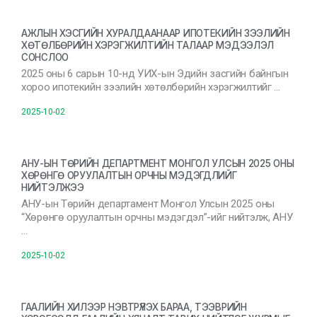
АЖЛЫН ХЭСГИЙН ХУРАЛДААНААР ИПОТЕКИЙН ЗЭЭЛИЙН
ХӨТӨЛБӨРИЙН ХЭРЭГЖИЛТИЙН ТАЛААР МЭДЭЭЛЭЛ
СОНСЛОО
2025 оны 6 сарын 10-нд УИХ-ын Эдийн засгийн байнгын
хороо ипотекийн зээлийн хөтөлбөрийн хэрэгжилтийг …
2025-10-02
АНУ-ЫН ТӨРИЙН ДЕПАРТМЕНТ МОНГОЛ УЛСЫН 2025 ОНЫ
ХӨРӨНГӨ ОРУУЛАЛТЫН ОРЧНЫ МЭДЭГДЛИЙГ
НИЙТЭЛЖЭЭ
АНУ-ын Төрийн департамент Монгол Улсын 2025 оны
“Хөрөнгө оруулалтын орчны мэдэгдэл”-ийг нийтэлж, АНУ
…
2025-10-02
ГААЛИЙН ХИЛЭЭР НЭВТРҮҮЛЭХ БАРАА, ТЭЭВРИЙН