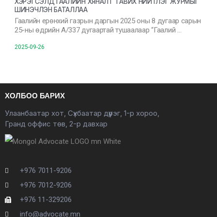
ХЭРЭГСЭЛД ГААЛИЙН ХЯНАЛТ ТАВИХ НИЙТЛЭГ ЖУРМЫГ
ШИНЭЧЛЭН БАТАЛЛАА
Гаалийн ерөнхий газрын даргын 2025 оны 8 дугаар сарын
25-ны өдрийн А/337 дугаартай тушаалаар “Гаалий …
2025-09-26
ХОЛБОО БАРИХ
Улаанбаатар хот, Сүхбаатар дүүрэг, 1-р хороо,
Гранд оффис төв, 2-р давхар
+976 7011-9206
+976 7012-9206
+976 11-329206
info@advocate.mn