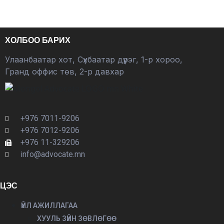
ХОЛБОО БАРИХ
Улаанбаатар хот, Сүхбаатар дүүрэг, 1-р хороо,
Гранд оффис төв, 2-р давхар
+976 7011-9206
+976 7012-9206
+976 11-329206
info@advocate.mn
ЦЭС
ҮЙЛ АЖИЛЛАГАА
ХУУЛЬ ЗҮЙН ЗӨВЛӨГӨӨ