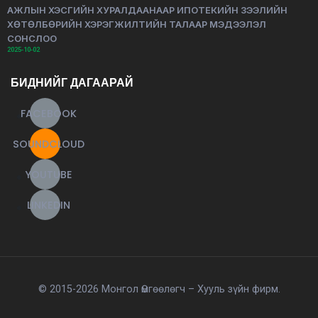
АЖЛЫН ХЭСГИЙН ХУРАЛДААНААР ИПОТЕКИЙН ЗЭЭЛИЙН
ХӨТӨЛБӨРИЙН ХЭРЭГЖИЛТИЙН ТАЛААР МЭДЭЭЛЭЛ
СОНСЛОО
2025-10-02
БИДНИЙГ ДАГААРАЙ
FACEBOOK
SOUNDCLOUD
YOUTUBE
LINKEDIN
© 2015-2026 Монгол Өмгөөлөгч – Хууль зүйн фирм.