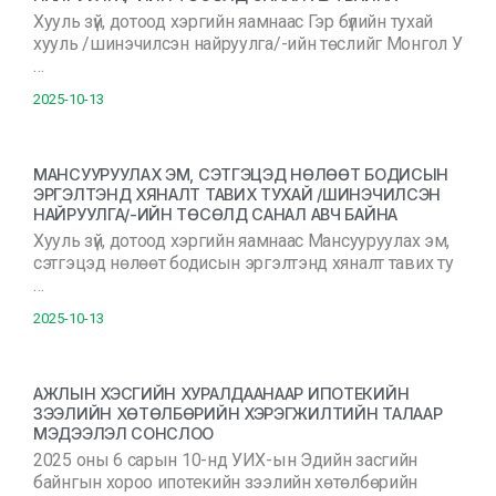
Хууль зүй, дотоод хэргийн яамнаас Гэр бүлийн тухай
хууль /шинэчилсэн найруулга/-ийн төслийг Монгол У
…
2025-10-13
МАНСУУРУУЛАХ ЭМ, СЭТГЭЦЭД НӨЛӨӨТ БОДИСЫН
ЭРГЭЛТЭНД ХЯНАЛТ ТАВИХ ТУХАЙ /ШИНЭЧИЛСЭН
НАЙРУУЛГА/-ИЙН ТӨСӨЛД САНАЛ АВЧ БАЙНА
Хууль зүй, дотоод хэргийн яамнаас Мансууруулах эм,
сэтгэцэд нөлөөт бодисын эргэлтэнд хяналт тавих ту
…
2025-10-13
АЖЛЫН ХЭСГИЙН ХУРАЛДААНААР ИПОТЕКИЙН
ЗЭЭЛИЙН ХӨТӨЛБӨРИЙН ХЭРЭГЖИЛТИЙН ТАЛААР
МЭДЭЭЛЭЛ СОНСЛОО
2025 оны 6 сарын 10-нд УИХ-ын Эдийн засгийн
байнгын хороо ипотекийн зээлийн хөтөлбөрийн