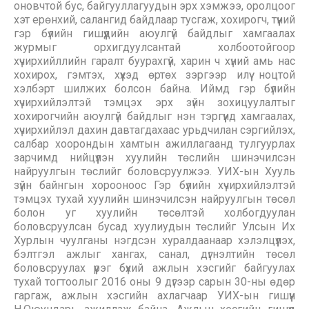
оновчтой бус, байгууллагуудын эрх хэмжээ, оролцоог
хэт ерөнхий, салангид байдлаар тусгаж, хохирогч, түүний
гэр бүлийн гишүүдийн аюулгүй байдлыг хамгаалах
журмыг орхигдуулсантай холбоотойгоор
хүчирхийллийн гаралт буурахгүй, харин ч хүний амь нас
хохирох, гэмтэх, хүүхэд өртөх зэргээр илүү ноцтой
хэлбэрт шилжих болсон байна. Иймд гэр бүлийн
хүчирхийлэлтэй тэмцэх эрх зүйн зохицуулалтыг
хохирогчийн аюулгүй байдлыг нэн тэргүүнд хамгаалах,
хүчирхийлэл дахин давтагдахаас урьдчилан сэргийлэх,
салбар хоорондын хамтын ажиллагаанд тулгуурлах
зарчимд нийцүүлэн хуулийн төслийн шинэчилсэн
найруулгын төслийг боловсруулжээ. УИХ-ын Хууль
зүйн байнгын хорооноос Гэр бүлийн хүчирхийлэлтэй
тэмцэх тухай хуулийн шинэчилсэн найруулгын төсөл
болон уг хуулийн төсөлтэй холбогдуулан
боловсруулсан бусад хуулиудын төслийг Улсын Их
Хурлын чуулганы нэгдсэн хуралдаанаар хэлэлцүүлэх,
бэлтгэл ажлыг хангах, санал, дүгнэлтийн төсөл
боловсруулах үүрэг бүхий ажлын хэсгийг байгуулах
тухай тогтоолыг 2016 оны 9 дүгээр сарын 30-ны өдөр
гаргаж, ажлын хэсгийн ахлагчаар УИХ-ын гишүүн