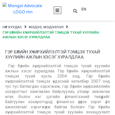
EN
НҮҮР ХУУДАС
МЭДЭЭ, МЭДЭЭЛЭЛ
ГЭР БҮЛИЙН ХҮЧИРХИЙЛЭЛТЭЙ ТЭМЦЭХ ТУХАЙ ХУУЛИЙН
АЖЛЫН ХЭСЭГ ХУРАЛДЛАА.
ГЭР БҮЛИЙН ХҮЧИРХИЙЛЭЛТЭЙ ТЭМЦЭХ ТУХАЙ
ХУУЛИЙН АЖЛЫН ХЭСЭГ ХУРАЛДЛАА.
Гэр бүлийн хүчирхийлэлтэй тэмцэх тухай хуулийн
ажлын хэсэг хуралдлаа. Гэр бүлийн хүчирхийлэлтэй
тэмцэх тухай хууль 2004 онд, Гэр бүлийн
хүчирхийлэлтэй тэмцэх үндэсний хөтөлбөр 2007 онд
тус тус батлагдан хэрэгжиж, гэр бүлийн хүчирхийллийн
хохирогчыг хамгаалан байрлуулах, утсаар зөвлөгөө
өгөх болон нэг цэгийн үйлчилгээний төвүүдийг
байгуулан хохирогчдод үйлчилгээ үзүүлэх зэрэг үйл
ажиллагааг хэрэгжүүлж байгаа боловч Гэр бүлийн
хүчирхийлэлтэй тэмцэх тухай хуулийн зохицуулалт