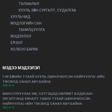
ТӨЛӨӨЛӨЛ
ХУУЛЬ ЗҮЙН СУРГАЛТ, СУДАЛГАА
ХУУЛЬЧИД
МЭДЛЭГИЙН САН
ТАНИЛЦУУЛГА
МЭДЭЭЛЭЛ
БҮТЭЭЛ
ХОЛБОО БАРИХ
МЭДЭЭ МЭДЭЭЛЭЛ
ГЭР БҮЛИЙН ТУХАЙ ХУУЛЬ /ШИНЭЧИЛСЭН НАЙРУУЛГА/-ИЙН
ТӨСӨЛД САНАЛ АВЧ БАЙНА
2025-10-13
МАНСУУРУУЛАХ ЭМ, СЭТГЭЦЭД НӨЛӨӨТ БОДИСЫН
ЭРГЭЛТЭНД ХЯНАЛТ ТАВИХ ТУХАЙ /ШИНЭЧИЛСЭН
НАЙРУУЛГА/-ИЙН ТӨСӨЛД САНАЛ АВЧ БАЙНА
2025-10-13