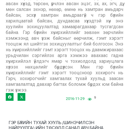
авсан хүүхэд, төрсөн, үрчлэн авсан эцэг, эх, ах, эгч, дүү,
мөн салсан эхнэр, нөхөр, өмнө нь хамтран амьдарч
байсан, эсхүл хамтран амьдраагүй ч гэр бүлийн
харилцаатай байсан, дундаасаа хүүхэдтэй хүн энэ
хуулийн зохицуулалтад хамаарагдахаар тусгагдсан
байна. Гэр бүлийн хүчирхийллийг зөвхөн зөрчлийн
хэмжээнд авч үзэж байсныг өөрчилж, гэмт хэрэгт
тооцож ял шийтгэх зохицуулалтыг бий болгосон. Энэ
нь хүчирхийллийг гэмт хэрэгт тооцох нь даамжирахаас
урьдчилан сэргийлэх арга хэмжээ авахаас гадна
хүчирхийлэл үйлдэгч ямар ч тохиолдолд хариуцлага
хүлээх нөхцөлийг бүрдүүлсэн. Мөн гэр бүлийн
хүчирхийллийг гэмт хэрэгт тооцсноор хохирогч нь
Гэрч, хохирогчийг хамгаалах тухай хуульд заасан
хамгаалалтад давхар багтах боломж бүрдэх юм байна
гэж үзжээ.
9
2016-11-29
ГЭР БҮЛИЙН ТУХАЙ ХУУЛЬ /ШИНЭЧИЛСЭН
НАЙРУУЛГА/-ИЙН ТӨСӨЛД САНАЛ АВЧ БАЙНА