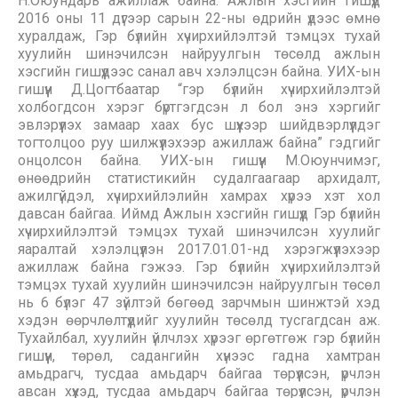
Н.Оюундарь ажиллаж байна. Ажлын хэсгийн гишүүд
2016 оны 11 дүгээр сарын 22-ны өдрийн үдээс өмнө
хуралдаж, Гэр бүлийн хүчирхийлэлтэй тэмцэх тухай
хуулийн шинэчилсэн найруулгын төсөлд ажлын
хэсгийн гишүүдээс санал авч хэлэлцсэн байна. УИХ-ын
гишүүн Д.Цогтбаатар “гэр бүлийн хүчирхийлэлтэй
холбогдсон хэрэг бүртгэгдсэн л бол энэ хэргийг
эвлэрүүлэх замаар хаах бус шүүхээр шийдвэрлүүлдэг
тогтолцоо руу шилжүүлэхээр ажиллаж байна” гэдгийг
онцолсон байна. УИХ-ын гишүүн М.Оюунчимэг,
өнөөдрийн статистикийн судалгаагаар архидалт,
ажилгүйдэл, хүчирхийлэлийн хамрах хүрээ хэт хол
давсан байгаа. Иймд Ажлын хэсгийн гишүүд Гэр бүлийн
хүчирхийлэлтэй тэмцэх тухай шинэчилсэн хуулийг
яаралтай хэлэлцүүлэн 2017.01.01-нд хэрэгжүүлэхээр
ажиллаж байна гэжээ. Гэр бүлийн хүчирхийлэлтэй
тэмцэх тухай хуулийн шинэчилсэн найруулгын төсөл
нь 6 бүлэг 47 зүйлтэй бөгөөд зарчмын шинжтэй хэд
хэдэн өөрчлөлтүүдийг хуулийн төсөлд тусгагдсан аж.
Тухайлбал, хуулийн үйлчлэх хүрээг өргөтгөж гэр бүлийн
гишүүн, төрөл, садангийн хүнээс гадна хамтран
амьдрагч, тусдаа амьдарч байгаа төрүүлсэн, үрчлэн
авсан хүүхэд, тусдаа амьдарч байгаа төрүүлсэн, үрчлэн