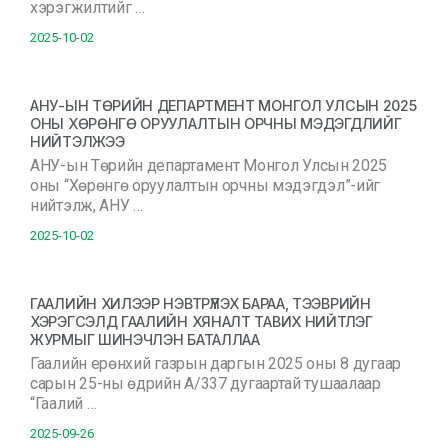
хэрэгжилтийг …
2025-10-02
АНУ-ЫН ТӨРИЙН ДЕПАРТМЕНТ МОНГОЛ УЛСЫН 2025
ОНЫ ХӨРӨНГӨ ОРУУЛАЛТЫН ОРЧНЫ МЭДЭГДЛИЙГ
НИЙТЭЛЖЭЭ
АНУ-ын Төрийн департамент Монгол Улсын 2025
оны “Хөрөнгө оруулалтын орчны мэдэгдэл”-ийг
нийтэлж, АНУ …
2025-10-02
ГААЛИЙН ХИЛЭЭР НЭВТРҮҮЛЭХ БАРАА, ТЭЭВРИЙН
ХЭРЭГСЭЛД ГААЛИЙН ХЯНАЛТ ТАВИХ НИЙТЛЭГ
ЖУРМЫГ ШИНЭЧЛЭН БАТАЛЛАА
Гаалийн ерөнхий газрын даргын 2025 оны 8 дугаар
сарын 25-ны өдрийн А/337 дугаартай тушаалаар
“Гаалий …
2025-09-26