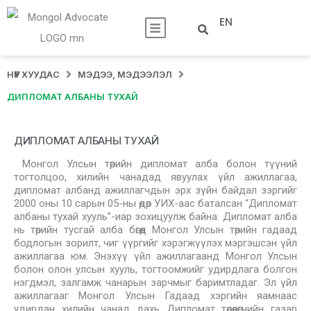
EN
НҮҮР ХУУДАС
МЭДЭЭ, МЭДЭЭЛЭЛ
ДИПЛОМАТ АЛБАНЫ ТУХАЙ
ДИПЛОМАТ АЛБАНЫ ТУХАЙ
Монгол Улсын төрийн дипломат алба болон түүний
тогтолцоо, хилийн чанадад явуулах үйл ажиллагаа,
дипломат албанд ажиллагчдын эрх зүйн байдал зэргийг
2000 оны 10 сарын 05-ны өдөр УИХ-аас баталсан “Дипломат
албаны тухай хууль”-иар зохицуулж байна. Дипломат алба
нь төрийн тусгай алба бөгөөд Монгол Улсын төрийн гадаад
бодлогын зорилт, чиг үүргийг хэрэгжүүлэх мэргэшсэн үйл
ажиллагаа юм. Энэхүү үйл ажиллагаанд Монгол Улсын
болон олон улсын хууль, тогтоомжийг удирдлага болгон
нэгдмэл, залгамж чанарын зарчмыг баримтладаг. Эл үйл
ажиллагааг Монгол Улсын Гадаад хэргийн яамнаас
удирдан хилийн чанад дахь Дипломат төлөөлөгчийн газар