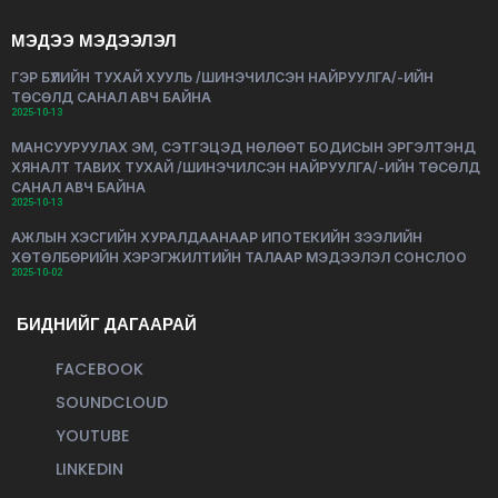
МЭДЭЭ МЭДЭЭЛЭЛ
ГЭР БҮЛИЙН ТУХАЙ ХУУЛЬ /ШИНЭЧИЛСЭН НАЙРУУЛГА/-ИЙН
ТӨСӨЛД САНАЛ АВЧ БАЙНА
2025-10-13
МАНСУУРУУЛАХ ЭМ, СЭТГЭЦЭД НӨЛӨӨТ БОДИСЫН ЭРГЭЛТЭНД
ХЯНАЛТ ТАВИХ ТУХАЙ /ШИНЭЧИЛСЭН НАЙРУУЛГА/-ИЙН ТӨСӨЛД
САНАЛ АВЧ БАЙНА
2025-10-13
АЖЛЫН ХЭСГИЙН ХУРАЛДААНААР ИПОТЕКИЙН ЗЭЭЛИЙН
ХӨТӨЛБӨРИЙН ХЭРЭГЖИЛТИЙН ТАЛААР МЭДЭЭЛЭЛ СОНСЛОО
2025-10-02
БИДНИЙГ ДАГААРАЙ
FACEBOOK
SOUNDCLOUD
YOUTUBE
LINKEDIN