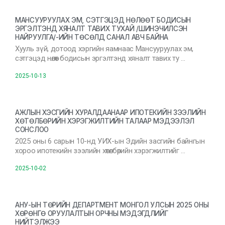
МАНСУУРУУЛАХ ЭМ, СЭТГЭЦЭД НӨЛӨӨТ БОДИСЫН
ЭРГЭЛТЭНД ХЯНАЛТ ТАВИХ ТУХАЙ /ШИНЭЧИЛСЭН
НАЙРУУЛГА/-ИЙН ТӨСӨЛД САНАЛ АВЧ БАЙНА
Хууль зүй, дотоод хэргийн яамнаас Мансууруулах эм,
сэтгэцэд нөлөөт бодисын эргэлтэнд хяналт тавих ту …
2025-10-13
АЖЛЫН ХЭСГИЙН ХУРАЛДААНААР ИПОТЕКИЙН ЗЭЭЛИЙН
ХӨТӨЛБӨРИЙН ХЭРЭГЖИЛТИЙН ТАЛААР МЭДЭЭЛЭЛ
СОНСЛОО
2025 оны 6 сарын 10-нд УИХ-ын Эдийн засгийн байнгын
хороо ипотекийн зээлийн хөтөлбөрийн хэрэгжилтийг …
2025-10-02
АНУ-ЫН ТӨРИЙН ДЕПАРТМЕНТ МОНГОЛ УЛСЫН 2025 ОНЫ
ХӨРӨНГӨ ОРУУЛАЛТЫН ОРЧНЫ МЭДЭГДЛИЙГ
НИЙТЭЛЖЭЭ