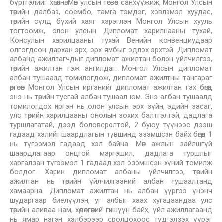
бүртгэлийг хөтөлнө. Мөн улсын төсвөөс санхүүжиж, Монгол Улсын
төрийн далбаа, соёмбо, тамга тэмдэг, хэвлэмэл хуудас,
төрийн сүлд бүхий хаяг хэрэглэн Монгол Улсын хууль
тогтоомж, олон улсын Дипломат харилцааны тухай,
Консулын харилцааны тухай Венийн конвенциудаар
олгогдсон дархан эрх, эрх ямбыг эдлэх эрхтэй. Дипломат
албанд ажиллагчдыг дипломат ажилтан болон үйлчилгээ,
төрийн ажилтан гэж ангилдаг. Монгол Улсын дипломат
албан тушаалд томилогдож, дипломат ажилтны тангараг
өргөсөн Монгол Улсын иргэнийг дипломат ажилтан гэх бөгөөд
энэ нь төрийн тусгай албан тушаал юм. Энэ албан тушаалд
томилогдох иргэн нь олон улсын эрх зүйн, эдийн засаг,
улс төрийн харилцааны онолын зохих бэлтгэлтэй, дадлага
туршлагатай, дээд боловсролтой, 2 буюу түүнээс дээш
гадаад хэлийг шаардлагын түвшинд эзэмшсэн байх бөгөөд 1
нь түгээмэл гадаад хэл байна. Мөн ажлын зайлшгүй
шаардлагаар онцгой мэргэшил, дадлага туршлыг
харгалзан түгээмэл 1 гадаад хэл эзэмшсэн хүний томилж
болдог. Харин дипломат албаны үйлчилгээ, төрийн
ажилтан нь төрийн үйлчилгээний албан тушаалтанд
хамаарна. Дипломат ажилтан нь албан үүргээ үнэнч
шударгаар биелүүлэн, уг албыг хаах хугацаандаа улс
төрийн аливаа нам, хөдөлгөөний гишүүн байх, үйл ажиллагаанд
нь ямар нэгэн хэлбэрээр оролцохоос түдгэлзэх үүрэг