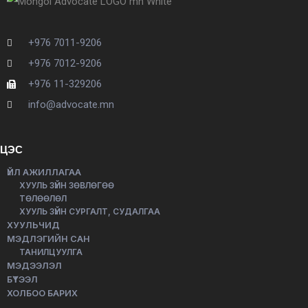
+976 7011-9206
+976 7012-9206
+976 11-329206
info@advocate.mn
ЦЭС
ҮЙЛ АЖИЛЛАГАА
ХУУЛЬ ЗҮЙН ЗӨВЛӨГӨӨ
ТӨЛӨӨЛӨЛ
ХУУЛЬ ЗҮЙН СУРГАЛТ, СУДАЛГАА
ХУУЛЬЧИД
МЭДЛЭГИЙН САН
ТАНИЛЦУУЛГА
МЭДЭЭЛЭЛ
БҮТЭЭЛ
ХОЛБОО БАРИХ