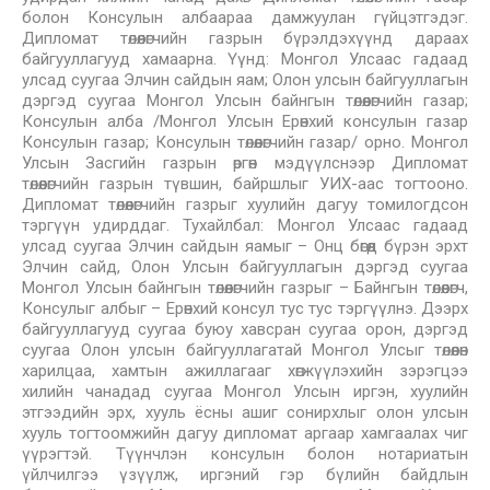
болон Консулын албаараа дамжуулан гүйцэтгэдэг.
Дипломат төлөөлөгчийн газрын бүрэлдэхүүнд дараах
байгууллагууд хамаарна. Үүнд: Монгол Улсаас гадаад
улсад суугаа Элчин сайдын яам; Олон улсын байгууллагын
дэргэд суугаа Монгол Улсын байнгын төлөөлөгчийн газар;
Консулын алба /Монгол Улсын Ерөнхий консулын газар
Консулын газар; Консулын төлөөлөгчийн газар/ орно. Монгол
Улсын Засгийн газрын өргөн мэдүүлснээр Дипломат
төлөөлөгчийн газрын түвшин, байршлыг УИХ-аас тогтооно.
Дипломат төлөөлөгчийн газрыг хуулийн дагуу томилогдсон
тэргүүн удирддаг. Тухайлбал: Монгол Улсаас гадаад
улсад суугаа Элчин сайдын яамыг – Онц бөгөөд бүрэн эрхт
Элчин сайд, Олон Улсын байгууллагын дэргэд суугаа
Монгол Улсын байнгын төлөөлөгчийн газрыг – Байнгын төлөөлөгч,
Консулыг албыг – Ерөнхий консул тус тус тэргүүлнэ. Дээрх
байгууллагууд суугаа буюу хавсран суугаа орон, дэргэд
суугаа Олон улсын байгууллагатай Монгол Улсыг төлөөлөн
харилцаа, хамтын ажиллагааг хөгжүүлэхийн зэрэгцээ
хилийн чанадад суугаа Монгол Улсын иргэн, хуулийн
этгээдийн эрх, хууль ёсны ашиг сонирхлыг олон улсын
хууль тогтоомжийн дагуу дипломат аргаар хамгаалах чиг
үүрэгтэй. Түүнчлэн консулын болон нотариатын
үйлчилгээ үзүүлж, иргэний гэр бүлийн байдлын