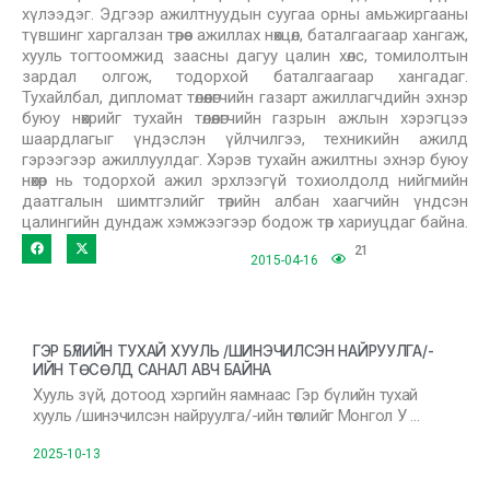
хүлээдэг. Эдгээр ажилтнуудын суугаа орны амьжиргааны
түвшинг харгалзан төрөөс ажиллах нөхцөл, баталгаагаар хангаж,
хууль тогтоомжид заасны дагуу цалин хөлс, томилолтын
зардал олгож, тодорхой баталгаагаар хангадаг.
Тухайлбал, дипломат төлөөлөгчийн газарт ажиллагчдийн эхнэр
буюу нөхрийг тухайн төлөөлөгчийн газрын ажлын хэрэгцээ
шаардлагыг үндэслэн үйлчилгээ, техникийн ажилд
гэрээгээр ажиллуулдаг. Хэрэв тухайн ажилтны эхнэр буюу
нөхөр нь тодорхой ажил эрхлээгүй тохиолдолд нийгмийн
даатгалын шимтгэлийг төрийн албан хаагчийн үндсэн
цалингийн дундаж хэмжээгээр бодож төр хариуцдаг байна.
21
2015-04-16
ГЭР БҮЛИЙН ТУХАЙ ХУУЛЬ /ШИНЭЧИЛСЭН НАЙРУУЛГА/-
ИЙН ТӨСӨЛД САНАЛ АВЧ БАЙНА
Хууль зүй, дотоод хэргийн яамнаас Гэр бүлийн тухай
хууль /шинэчилсэн найруулга/-ийн төслийг Монгол У …
2025-10-13