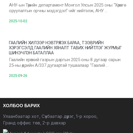
АНУ-ын Төрийн департамент Монгол Улсын 2025 оны “Хөрөнгө
оруулалтын орчны мэдэгдэл”-ийг нийтэлж, АНУ …
2025-10-02
ГААЛИЙН ХИЛЭЭР НЭВТРҮҮЛЭХ БАРАА, ТЭЭВРИЙН
ХЭРЭГСЭЛД ГААЛИЙН ХЯНАЛТ ТАВИХ НИЙТЛЭГ ЖУРМЫГ
ШИНЭЧЛЭН БАТАЛЛАА
Гаалийн ерөнхий газрын даргын 2025 оны 8 дугаар сарын
25-ны өдрийн А/337 дугаартай тушаалаар “Гаалий …
2025-09-26
ХОЛБОО БАРИХ
Улаанбаатар хот, Сүхбаатар дүүрэг, 1-р хороо,
Гранд оффис төв, 2-р давхар