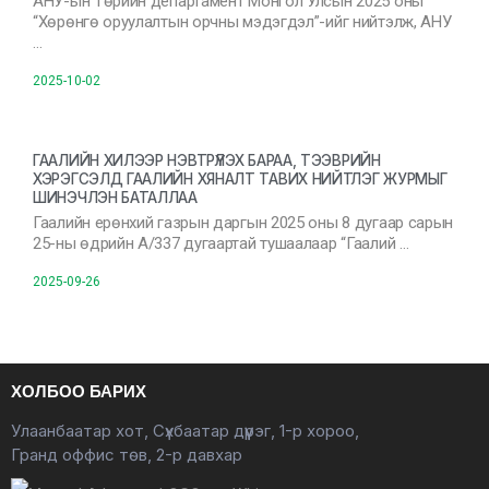
АНУ-ын Төрийн департамент Монгол Улсын 2025 оны
“Хөрөнгө оруулалтын орчны мэдэгдэл”-ийг нийтэлж, АНУ
…
2025-10-02
ГААЛИЙН ХИЛЭЭР НЭВТРҮҮЛЭХ БАРАА, ТЭЭВРИЙН
ХЭРЭГСЭЛД ГААЛИЙН ХЯНАЛТ ТАВИХ НИЙТЛЭГ ЖУРМЫГ
ШИНЭЧЛЭН БАТАЛЛАА
Гаалийн ерөнхий газрын даргын 2025 оны 8 дугаар сарын
25-ны өдрийн А/337 дугаартай тушаалаар “Гаалий …
2025-09-26
ХОЛБОО БАРИХ
Улаанбаатар хот, Сүхбаатар дүүрэг, 1-р хороо,
Гранд оффис төв, 2-р давхар