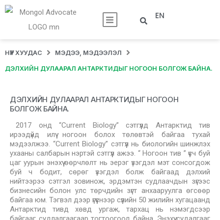
EN
НҮҮР ХУУДАС
МЭДЭЭ, МЭДЭЭЛЭЛ
ДЭЛХИЙН ДУЛААРАЛ АНТАРКТИДЫГ НОГООН БОЛГОЖ БАЙНА.
ДЭЛХИЙН ДУЛААРАЛ АНТАРКТИДЫГ НОГООН
БОЛГОЖ БАЙНА.
2017 онд “Current Biology” сэтгүүлд Антарктид тив
ирээдүйд илүү ногоон болох төлөвтэй байгаа тухай
мэдээлжээ. “Current Biology” сэтгүүл нь биологийн шинжлэх
ухааны салбарын нэртэй сэтгүүл ажээ. “ Ногоон тив ” үүсч буй
цаг уурын энэхүү өөрчлөлт нь эерэг үзэгдэл мэт сонсогдож
буй ч бодит, сөрөг үзэгдэл болж байгаад дэлхий
нийтээрээ сэтгэл зовинож, эрдэмтэн судлаачдын зүгээс
бизнесийн болон улс төрчдийн зүгт анхааруулга өгсөөр
байгаа юм. Тэгвэл дээр үгүүснээр сүүлийн 50 жилийн хугацаанд
Антарктид тивд хөвд ургаж, тархац нь нэмэгдсээр
байгааг судлалгаагаар тогтоогоод байна. Энэхүү судалгааг