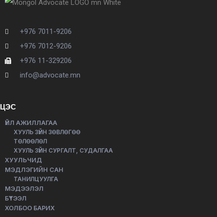
+976 7011-9206
+976 7012-9206
+976 11-329206
info@advocate.mn
ЦЭС
ҮЙЛ АЖИЛЛАГАА
ХУУЛЬ ЗҮЙН ЗӨВЛӨГӨӨ
ТӨЛӨӨЛӨЛ
ХУУЛЬ ЗҮЙН СУРГАЛТ, СУДАЛГАА
ХУУЛЬЧИД
МЭДЛЭГИЙН САН
ТАНИЛЦУУЛГА
МЭДЭЭЛЭЛ
БҮТЭЭЛ
ХОЛБОО БАРИХ