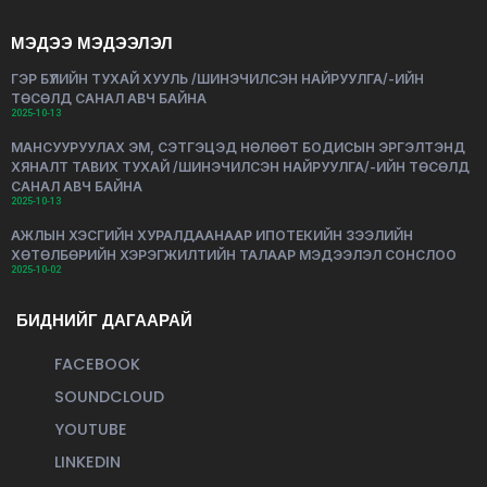
МЭДЭЭ МЭДЭЭЛЭЛ
ГЭР БҮЛИЙН ТУХАЙ ХУУЛЬ /ШИНЭЧИЛСЭН НАЙРУУЛГА/-ИЙН
ТӨСӨЛД САНАЛ АВЧ БАЙНА
2025-10-13
МАНСУУРУУЛАХ ЭМ, СЭТГЭЦЭД НӨЛӨӨТ БОДИСЫН ЭРГЭЛТЭНД
ХЯНАЛТ ТАВИХ ТУХАЙ /ШИНЭЧИЛСЭН НАЙРУУЛГА/-ИЙН ТӨСӨЛД
САНАЛ АВЧ БАЙНА
2025-10-13
АЖЛЫН ХЭСГИЙН ХУРАЛДААНААР ИПОТЕКИЙН ЗЭЭЛИЙН
ХӨТӨЛБӨРИЙН ХЭРЭГЖИЛТИЙН ТАЛААР МЭДЭЭЛЭЛ СОНСЛОО
2025-10-02
БИДНИЙГ ДАГААРАЙ
FACEBOOK
SOUNDCLOUD
YOUTUBE
LINKEDIN