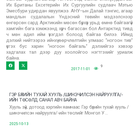
Их Британы Ексетерийн Их Сургуулийн судлаач Мэтью
Эмесбури удирдан явуулжээ. АНУ–ын Далай тэнгис, агаар
мандлын судалалын Үндэсний төвийн мэдээлснээр
өнгөрсөн сард Арктикийн мөсөн бүрхүүл урьд өмнө байгаагүй
хамгийн бага хэмжээнд хүрч багассан бол Антарктид тивд
ч мөн адил ийм үзэгдэл болоод байгаа билээ. Иймд
дэлхий нийтээрээ ийнхүү өөрчлөлтийн улмаас “ногоон тив”
үүсгэх бус харин “ногоон байгаль” дэлхийгээ хэвээр
хадгалах тал дээр дуу хоолойгоо нэгтгэхийг уриалж
байна.
9
2017-11-01
ГЭР БҮЛИЙН ТУХАЙ ХУУЛЬ /ШИНЭЧИЛСЭН НАЙРУУЛГА/-
ИЙН ТӨСӨЛД САНАЛ АВЧ БАЙНА
Хууль зүй, дотоод хэргийн яамнаас Гэр бүлийн тухай хууль /
шинэчилсэн найруулга/-ийн төслийг Монгол У …
2025-10-13