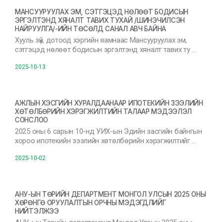
МАНСУУРУУЛАХ ЭМ, СЭТГЭЦЭД НӨЛӨӨТ БОДИСЫН
ЭРГЭЛТЭНД ХЯНАЛТ ТАВИХ ТУХАЙ /ШИНЭЧИЛСЭН
НАЙРУУЛГА/-ИЙН ТӨСӨЛД САНАЛ АВЧ БАЙНА
Хууль зүй, дотоод хэргийн яамнаас Мансууруулах эм,
сэтгэцэд нөлөөт бодисын эргэлтэнд хяналт тавих ту …
2025-10-13
АЖЛЫН ХЭСГИЙН ХУРАЛДААНААР ИПОТЕКИЙН ЗЭЭЛИЙН
ХӨТӨЛБӨРИЙН ХЭРЭГЖИЛТИЙН ТАЛААР МЭДЭЭЛЭЛ
СОНСЛОО
2025 оны 6 сарын 10-нд УИХ-ын Эдийн засгийн байнгын
хороо ипотекийн зээлийн хөтөлбөрийн хэрэгжилтийг …
2025-10-02
АНУ-ЫН ТӨРИЙН ДЕПАРТМЕНТ МОНГОЛ УЛСЫН 2025 ОНЫ
ХӨРӨНГӨ ОРУУЛАЛТЫН ОРЧНЫ МЭДЭГДЛИЙГ
НИЙТЭЛЖЭЭ