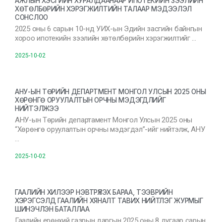
АЖЛЫН ХЭСГИЙН ХУРАЛДААНААР ИПОТЕКИЙН ЗЭЭЛИЙН
ХӨТӨЛБӨРИЙН ХЭРЭГЖИЛТИЙН ТАЛААР МЭДЭЭЛЭЛ
СОНСЛОО
2025 оны 6 сарын 10-нд УИХ-ын Эдийн засгийн байнгын
хороо ипотекийн зээлийн хөтөлбөрийн хэрэгжилтийг …
2025-10-02
АНУ-ЫН ТӨРИЙН ДЕПАРТМЕНТ МОНГОЛ УЛСЫН 2025 ОНЫ
ХӨРӨНГӨ ОРУУЛАЛТЫН ОРЧНЫ МЭДЭГДЛИЙГ
НИЙТЭЛЖЭЭ
АНУ-ын Төрийн департамент Монгол Улсын 2025 оны
“Хөрөнгө оруулалтын орчны мэдэгдэл”-ийг нийтэлж, АНУ
…
2025-10-02
ГААЛИЙН ХИЛЭЭР НЭВТРҮҮЛЭХ БАРАА, ТЭЭВРИЙН
ХЭРЭГСЭЛД ГААЛИЙН ХЯНАЛТ ТАВИХ НИЙТЛЭГ ЖУРМЫГ
ШИНЭЧЛЭН БАТАЛЛАА
Гаалийн ерөнхий газрын даргын 2025 оны 8 дугаар сарын