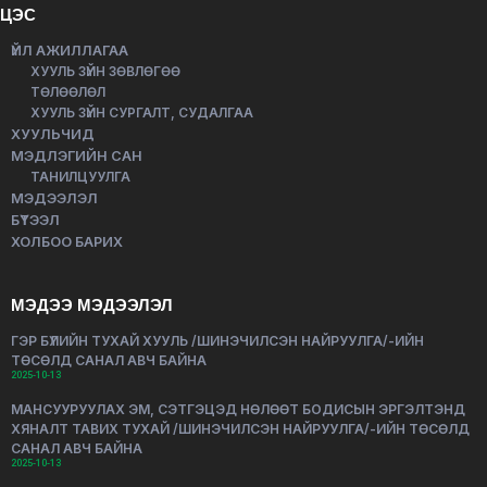
ЦЭС
ҮЙЛ АЖИЛЛАГАА
ХУУЛЬ ЗҮЙН ЗӨВЛӨГӨӨ
ТӨЛӨӨЛӨЛ
ХУУЛЬ ЗҮЙН СУРГАЛТ, СУДАЛГАА
ХУУЛЬЧИД
МЭДЛЭГИЙН САН
ТАНИЛЦУУЛГА
МЭДЭЭЛЭЛ
БҮТЭЭЛ
ХОЛБОО БАРИХ
МЭДЭЭ МЭДЭЭЛЭЛ
ГЭР БҮЛИЙН ТУХАЙ ХУУЛЬ /ШИНЭЧИЛСЭН НАЙРУУЛГА/-ИЙН
ТӨСӨЛД САНАЛ АВЧ БАЙНА
2025-10-13
МАНСУУРУУЛАХ ЭМ, СЭТГЭЦЭД НӨЛӨӨТ БОДИСЫН ЭРГЭЛТЭНД
ХЯНАЛТ ТАВИХ ТУХАЙ /ШИНЭЧИЛСЭН НАЙРУУЛГА/-ИЙН ТӨСӨЛД
САНАЛ АВЧ БАЙНА
2025-10-13