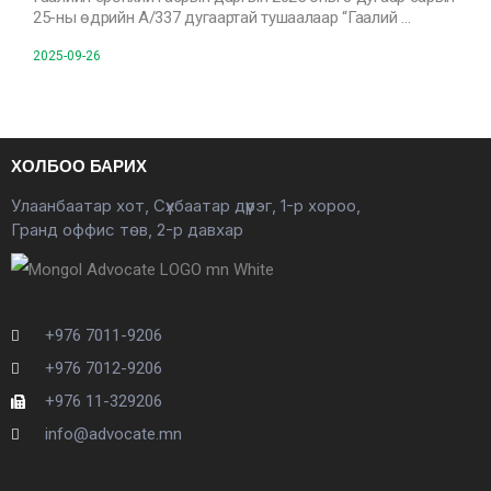
25-ны өдрийн А/337 дугаартай тушаалаар “Гаалий …
2025-09-26
ХОЛБОО БАРИХ
Улаанбаатар хот, Сүхбаатар дүүрэг, 1-р хороо,
Гранд оффис төв, 2-р давхар
+976 7011-9206
+976 7012-9206
+976 11-329206
info@advocate.mn