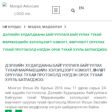
EN
НҮҮР ХУУДАС
МЭДЭЭ, МЭДЭЭЛЭЛ
ДЭЛХИЙН ХУДАЛДААНЫ БАЙГУУЛЛАГА БАЙГУУЛАХ ТУХАЙ
МАРРАКЕШИЙН ХЭЛЭЛЦЭЭРТ НЭМЭЛТ, ӨӨРЧЛӨЛТ ОРУУЛАХ
ТУХАЙ ПРОТОКОЛД НЭГДЭН ОРОХ ТУХАЙ ХУУЛЬ БАТЛАГДЖЭЭ.
ДЭЛХИЙН ХУДАЛДААНЫ БАЙГУУЛЛАГА БАЙГУУЛАХ
ТУХАЙ МАРРАКЕШИЙН ХЭЛЭЛЦЭЭРТ НЭМЭЛТ, ӨӨРЧЛӨЛТ
ОРУУЛАХ ТУХАЙ ПРОТОКОЛД НЭГДЭН ОРОХ ТУХАЙ
ХУУЛЬ БАТЛАГДЖЭЭ.
Монгол Улсын Их Хурлын 2016 оны 11 дүгээр сарын 24-
ний өдрийн тогтоолоор Дэлхийн Худалдааны байгууллага
байгуулах тухай Марракешийн хэлэлцээрт нэмэлт,
өөрчлөлт оруулах тухай протоколд Монгол Улсын Засгийн
газрын өргөн мэдүүлснээр нэгдэн шийдвэрлэсэн байна.