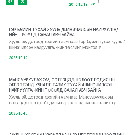
8
2016-12-13
ГЭР БҮЛИЙН ТУХАЙ ХУУЛЬ /ШИНЭЧИЛСЭН НАЙРУУЛГА/-
ИЙН ТӨСӨЛД САНАЛ АВЧ БАЙНА
Хууль зүй, дотоод хэргийн яамнаас Гэр бүлийн тухай хууль /
шинэчилсэн найруулга/-ийн төслийг Монгол У …
2025-10-13
МАНСУУРУУЛАХ ЭМ, СЭТГЭЦЭД НӨЛӨӨТ БОДИСЫН
ЭРГЭЛТЭНД ХЯНАЛТ ТАВИХ ТУХАЙ /ШИНЭЧИЛСЭН
НАЙРУУЛГА/-ИЙН ТӨСӨЛД САНАЛ АВЧ БАЙНА
Хууль зүй, дотоод хэргийн яамнаас Мансууруулах эм,
сэтгэцэд нөлөөт бодисын эргэлтэнд хяналт тавих ту …
2025-10-13