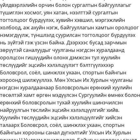
үйлдвэрлэлийн орчин болон сургалтын байгууллагыг
түшиглэн хосмог, уян хатан, нээлттэй сургалтын
тогтолцоог бүрдүүлэх, хувийн хэвшил, мэргэжлийн
холбоод, аж ахуйн нэгж, байгууллагын хамтын оролцоог
нэмэгдүүлж, түншлэлд суурилсан тогтолцоог бүрдүүлэх
нь зүйтэй гэж үзсэн байна. Дээрхээс бусад зарчмын
зөрүүтэй саналуудыг чуулганы нэгдсэн хуралдаанд
оролцсон гишүүдийн олонх дэмжсэн тул хуулийн
төслүүдийг эцсийн хэлэлцүүлэгт бэлтгүүлэхээр
Боловсрол, соёл, шинжлэх ухаан, спортын байнгын
хороонд шилжүүллээ. Мөн Улсын Их Хурлын чуулганы
нэгдсэн хуралдаанаар Боловсролын ерөнхий хуулийн
төсөлтэй хамт өргөн мэдүүлсэн Сургуулийн өмнөх болон
ерөнхий боловсролын тухай хуулийн шинэчилсэн
найруулгын төслийн эцсийн хэлэлцүүлгийг хийв.
Хуулийн төслүүдийн эцсийн хэлэлцүүлгийг хийсэн
талаарх Боловсрол, соёл, шинжлэх ухаан, спортын
байнгын хорооны санал дүгнэлтийг Улсын Их Хурлын