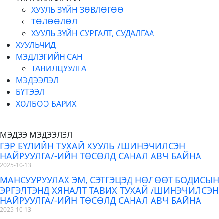
ХУУЛЬ ЗҮЙН ЗӨВЛӨГӨӨ
ТӨЛӨӨЛӨЛ
ХУУЛЬ ЗҮЙН СУРГАЛТ, СУДАЛГАА
ХУУЛЬЧИД
МЭДЛЭГИЙН САН
ТАНИЛЦУУЛГА
МЭДЭЭЛЭЛ
БҮТЭЭЛ
ХОЛБОО БАРИХ
МЭДЭЭ МЭДЭЭЛЭЛ
ГЭР БҮЛИЙН ТУХАЙ ХУУЛЬ /ШИНЭЧИЛСЭН
НАЙРУУЛГА/-ИЙН ТӨСӨЛД САНАЛ АВЧ БАЙНА
2025-10-13
МАНСУУРУУЛАХ ЭМ, СЭТГЭЦЭД НӨЛӨӨТ БОДИСЫН
ЭРГЭЛТЭНД ХЯНАЛТ ТАВИХ ТУХАЙ /ШИНЭЧИЛСЭН
НАЙРУУЛГА/-ИЙН ТӨСӨЛД САНАЛ АВЧ БАЙНА
2025-10-13