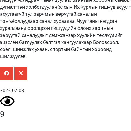
гишүүн Ч.Ундрам танилцуулав. Байнгын хорооны санал,
дүгнэлттэй холбогдуулан Улсын Их Хурлын гишүүд асуулт
асуугаагүй тул зарчмын зөрүүтэй саналын
томъёоллуудаар санал хураалаа. Чуулганы нэгдсэн
хуралдаанд оролцсон гишүүдийн олонх зарчмын
зөрүүтэй саналуудыг дэмжсэнээр хуулийн төслүүдийг
эцэслэн батлуулах бэлтгэл хангуулахаар Боловсрол,
соёл, шинжлэх ухаан, спортын байнгын хороонд
шилжүүлэв.
2023-07-08
9