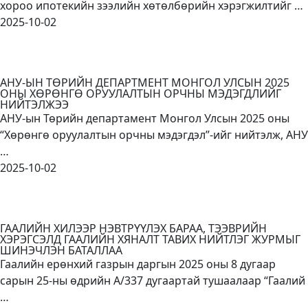
хороо ипотекийн зээлийн хөтөлбөрийн хэрэгжилтийг …
2025-10-02
АНУ-ЫН ТӨРИЙН ДЕПАРТМЕНТ МОНГОЛ УЛСЫН 2025
ОНЫ ХӨРӨНГӨ ОРУУЛАЛТЫН ОРЧНЫ МЭДЭГДЛИЙГ
НИЙТЭЛЖЭЭ
АНУ-ын Төрийн департамент Монгол Улсын 2025 оны
“Хөрөнгө оруулалтын орчны мэдэгдэл”-ийг нийтэлж, АНУ
…
2025-10-02
ГААЛИЙН ХИЛЭЭР НЭВТРҮҮЛЭХ БАРАА, ТЭЭВРИЙН
ХЭРЭГСЭЛД ГААЛИЙН ХЯНАЛТ ТАВИХ НИЙТЛЭГ ЖУРМЫГ
ШИНЭЧЛЭН БАТАЛЛАА
Гаалийн ерөнхий газрын даргын 2025 оны 8 дугаар
сарын 25-ны өдрийн А/337 дугаартай тушаалаар “Гаалий
…