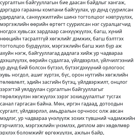
сургалтын байгууллагын бие даасан байдлыг хангаж,
дэргэдээ гарааны компани байгуулах, үр дүнд суурилсан
удирдлага, санхүүжилтийн шинэ тогтолцоог нэвтрүүлэх,
мэргэжлийн өөрийн өртөгт суурилсан нэг суралцагчид
ногдох хувьсах зардлаар санхүүжүүлэх, багш, хүний
нөөцийн тасралтгүй хөгжлийг дэмжих, багш бэлтгэх
тогтолцоо бүрдүүлэх, мэргэжлийн багш жил бүр аж
ахуйн нэгж, байгууллагад дадлага хийж ур чадвараа
дээшлүүлэх, өөрийн судалгаа, үйлдвэрлэл, үйлчилгээний
үр дүнд бий болсон бүтээл, бүтээгдэхүүний орлогоос
хувь ногдол, ашиг хүртэх, бүс, орон нутгийн хөгжлийн
төлөвлөлт, эдийн засгийн бүтэц, үйлдвэржилт, онцлог
зэрэгтэй уялдуулан сургалтын байгууллагыг
төрөлжүүлэн хөгжүүлэх зэрэг зохицуулалтыг тусгах
санал гаргасан байна. Мөн, иргэн гадаад, дотоодын
сургалт, үйлдвэрлэл, амьдралын орчноос олж авсан
мэдлэг, ур чадвараа үнэлүүлж зохих түвшний чадамжийн
гэрчилгээ, мэргэжлийн үнэмлэх, диплом авч хөдөлмөр
эрхлэх боломжийг өргөжүүлэх, ажлын байр,