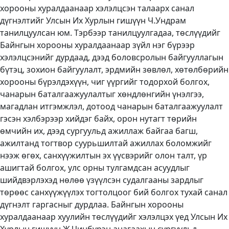
хорооны хуралдаанаар хэлэлцсэн талаарх санал
дүгнэлтийг Улсын Их Хурлын гишүүн Ч.Ундрам
танилцуулсан юм. Тэрбээр танилцуулгадаа, төслүүдийг
Байнгын хорооны хуралдаанаар зүйл нэг бүрээр
хэлэлцсэнийг дурдаад, дээд боловсролын байгууллагын
бүтэц, зохион байгуулалт, эрдмийн зөвлөл, хөтөлбөрийн
хорооны бүрэлдэхүүн, чиг үүргийг тодорхой болгох,
чанарын баталгаажуулалтыг хөндлөнгийн үнэлгээ,
магадлан итгэмжлэл, дотоод чанарын баталгаажуулалт
гэсэн хэлбэрээр хийдэг байх, орон нутагт төрийн
өмчийн их, дээд сургуульд ажиллаж байгаа багш,
ажилтанд тогтвор суурьшилтай ажиллах боломжийг
нээж өгөх, санхүүжилтын эх үүсвэрийг олон талт, үр
ашигтай болгох, улс орны тулгамдсан асуудлыг
шийдвэрлэхэд нөлөө үзүүлсэн судалгааны зардлыг
төрөөс санхүүжүүлэх тогтолцоог бий болгох тухай санал
дүгнэлт гаргасныг дурдлаа. Байнгын хорооны
хуралдаанаар хуулийн төслүүдийг хэлэлцэх үед Улсын Их