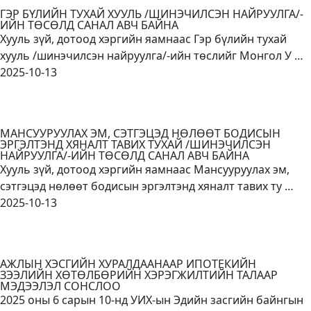
ГЭР БҮЛИЙН ТУХАЙ ХУУЛЬ /ШИНЭЧИЛСЭН НАЙРУУЛГА/-
ИЙН ТӨСӨЛД САНАЛ АВЧ БАЙНА
Хууль зүй, дотоод хэргийн яамнаас Гэр бүлийн тухай
хууль /шинэчилсэн найруулга/-ийн төслийг Монгол У …
2025-10-13
МАНСУУРУУЛАХ ЭМ, СЭТГЭЦЭД НӨЛӨӨТ БОДИСЫН
ЭРГЭЛТЭНД ХЯНАЛТ ТАВИХ ТУХАЙ /ШИНЭЧИЛСЭН
НАЙРУУЛГА/-ИЙН ТӨСӨЛД САНАЛ АВЧ БАЙНА
Хууль зүй, дотоод хэргийн яамнаас Мансууруулах эм,
сэтгэцэд нөлөөт бодисын эргэлтэнд хяналт тавих ту …
2025-10-13
АЖЛЫН ХЭСГИЙН ХУРАЛДААНААР ИПОТЕКИЙН
ЗЭЭЛИЙН ХӨТӨЛБӨРИЙН ХЭРЭГЖИЛТИЙН ТАЛААР
МЭДЭЭЛЭЛ СОНСЛОО
2025 оны 6 сарын 10-нд УИХ-ын Эдийн засгийн байнгын