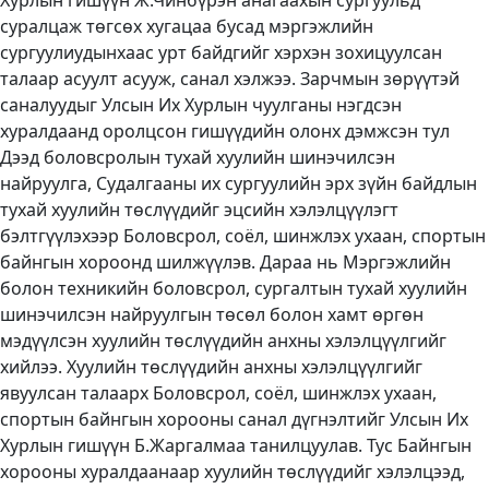
Хурлын гишүүн Ж.Чинбүрэн анагаахын сургуульд
суралцаж төгсөх хугацаа бусад мэргэжлийн
сургуулиудынхаас урт байдгийг хэрхэн зохицуулсан
талаар асуулт асууж, санал хэлжээ. Зарчмын зөрүүтэй
саналуудыг Улсын Их Хурлын чуулганы нэгдсэн
хуралдаанд оролцсон гишүүдийн олонх дэмжсэн тул
Дээд боловсролын тухай хуулийн шинэчилсэн
найруулга, Судалгааны их сургуулийн эрх зүйн байдлын
тухай хуулийн төслүүдийг эцсийн хэлэлцүүлэгт
бэлтгүүлэхээр Боловсрол, соёл, шинжлэх ухаан, спортын
байнгын хороонд шилжүүлэв. Дараа нь Мэргэжлийн
болон техникийн боловсрол, сургалтын тухай хуулийн
шинэчилсэн найруулгын төсөл болон хамт өргөн
мэдүүлсэн хуулийн төслүүдийн анхны хэлэлцүүлгийг
хийлээ. Хуулийн төслүүдийн анхны хэлэлцүүлгийг
явуулсан талаарх Боловсрол, соёл, шинжлэх ухаан,
спортын байнгын хорооны санал дүгнэлтийг Улсын Их
Хурлын гишүүн Б.Жаргалмаа танилцуулав. Тус Байнгын
хорооны хуралдаанаар хуулийн төслүүдийг хэлэлцээд,