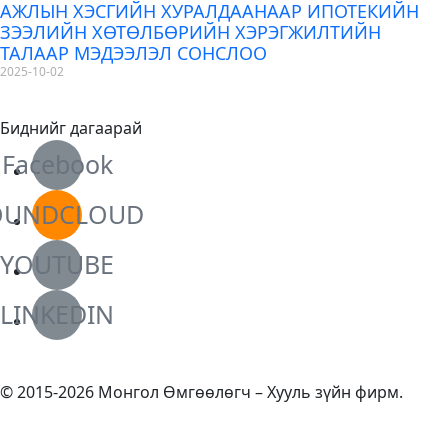
АЖЛЫН ХЭСГИЙН ХУРАЛДААНААР ИПОТЕКИЙН
ЗЭЭЛИЙН ХӨТӨЛБӨРИЙН ХЭРЭГЖИЛТИЙН
ТАЛААР МЭДЭЭЛЭЛ СОНСЛОО
2025-10-02
Биднийг дагаарай
Facebook
OUNDCLOUD
YOUTUBE
LINKEDIN
© 2015-2026 Монгол Өмгөөлөгч – Хууль зүйн фирм.