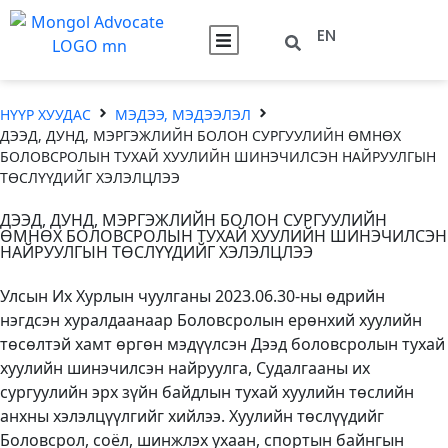
EN
НҮҮР ХУУДАС
МЭДЭЭ, МЭДЭЭЛЭЛ
ДЭЭД, ДУНД, МЭРГЭЖЛИЙН БОЛОН СУРГУУЛИЙН ӨМНӨХ
БОЛОВСРОЛЫН ТУХАЙ ХУУЛИЙН ШИНЭЧИЛСЭН НАЙРУУЛГЫН
ТӨСЛҮҮДИЙГ ХЭЛЭЛЦЛЭЭ
ДЭЭД, ДУНД, МЭРГЭЖЛИЙН БОЛОН СУРГУУЛИЙН
ӨМНӨХ БОЛОВСРОЛЫН ТУХАЙ ХУУЛИЙН ШИНЭЧИЛСЭН
НАЙРУУЛГЫН ТӨСЛҮҮДИЙГ ХЭЛЭЛЦЛЭЭ
Улсын Их Хурлын чуулганы 2023.06.30-ны өдрийн
нэгдсэн хуралдаанаар Боловсролын ерөнхий хуулийн
төсөлтэй хамт өргөн мэдүүлсэн Дээд боловсролын тухай
хуулийн шинэчилсэн найруулга, Судалгааны их
сургуулийн эрх зүйн байдлын тухай хуулийн төслийн
анхны хэлэлцүүлгийг хийлээ. Хуулийн төслүүдийг
Боловсрол, соёл, шинжлэх ухаан, спортын байнгын