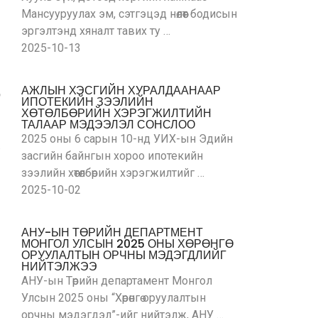
Мансууруулах эм, сэтгэцэд нөлөөт бодисын
эргэлтэнд хяналт тавих ту …
2025-10-13
АЖЛЫН ХЭСГИЙН ХУРАЛДААНААР
ИПОТЕКИЙН ЗЭЭЛИЙН
ХӨТӨЛБӨРИЙН ХЭРЭГЖИЛТИЙН
ТАЛААР МЭДЭЭЛЭЛ СОНСЛОО
2025 оны 6 сарын 10-нд УИХ-ын Эдийн
засгийн байнгын хороо ипотекийн
зээлийн хөтөлбөрийн хэрэгжилтийг …
2025-10-02
АНУ-ЫН ТӨРИЙН ДЕПАРТМЕНТ
МОНГОЛ УЛСЫН 2025 ОНЫ ХӨРӨНГӨ
ОРУУЛАЛТЫН ОРЧНЫ МЭДЭГДЛИЙГ
НИЙТЭЛЖЭЭ
АНУ-ын Төрийн департамент Монгол
Улсын 2025 оны “Хөрөнгө оруулалтын
орчны мэдэгдэл”-ийг нийтэлж, АНУ …