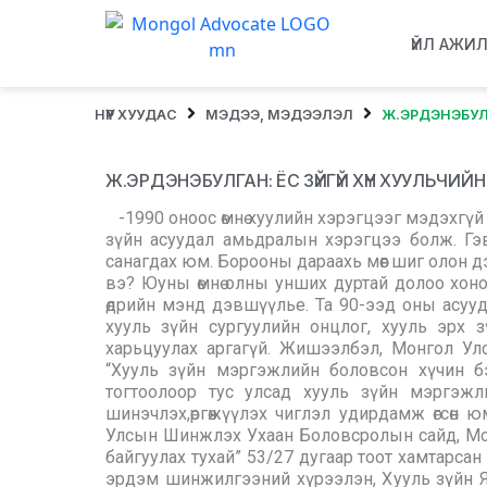
ҮЙЛ АЖИ
НҮҮР ХУУДАС
МЭДЭЭ, МЭДЭЭЛЭЛ
Ж.ЭРДЭНЭБУЛ
Ж.ЭРДЭНЭБУЛГАН: ЁС ЗҮЙГҮЙ ХҮН ХУУЛЬЧ
-1990 оноос өмнө хуулийн хэрэгцээг мэдэхгүй амьдралаа өнгөрөөдөг хүмүүс байдаг байлаа. Одоо бол хууль эрх зүйн асуудал амьдралын хэрэгцээ болж. Гэвч энэ хэрэгцээгээ давсан хуульчид бий болж байх шиг санагдах юм. Борооны дараахь мөөг шиг олон дээд сургууль бий болжээ. Та энэ асуудлыг юу гэж дүгнэдэг вэ? Юуны өмнө олны унших дуртай долоо хоног тутмын “Open door” сонины унишигч олон та бүхэнд энэ өдрийн мэнд дэвшүүлье. Та 90-ээд оны асуудлыг асуултандаа хөндлөө. Би тэр үеийн оюутан. Тухайн үеийн хууль зүйн сургуулийн онцлог, хууль эрх зүйн асуудлын нийгмийн хэрэгцээ ямар байсныг өнөөдөртэй харьцуулах аргагүй. Жишээлбэл, Монгол Улсын Засгийн газрын 1994 оны 2 дугаар сарын 18-ны өдөр “Хууль зүйн мэргэжлийн боловсон хүчин бэлтгэх, давтан сургах арга хэмжээний тухай” 46 дугаар тогтоолоор тус улсад хууль зүйн мэргэжлийн боловсон хүчин бэлтгэх одоогийн тогтолцоог өөрчлөн шинэчлэх,өргөжүүлэх чиглэл удирдамж өгсөн юм. Энэ дагуу 1994 оны 2 дугаар сарын 28-ны өдөр Монгол Улсын Шинжлэх Ухаан Боловсролын сайд, Монгол Улсын Хууль зүйн сайдын “Хууль зүйн дээд сургууль байгуулах тухай” 53/27 дугаар тоот хамтарсан тушаал гарч, МУҮИС, ШУА-ийн дундын Хууль зүйн сургалт-эрдэм шинжилгээний хүрээлэн, Хууль зүйн Яамны дэргэдэх хууль судлалын төвийг нэгтгэн хууль зүйн эрдэм шинжилгээ, сургалт, хуульчдын мэргэжил дээшлүүлэх үндсэн үүрэг бүхий Хууль зүйн дээд сургуулийг МУИС-ийн бүрэлдэхүүн сургууль болгох шийдвэр гарч дээд боловсролтой хуульчдын бэлтгэх асуудалд онцгой анхаарсан. Үүнээс өмнө МУИС-ын Нийгмийн ухааны факультетийн хуулийн тэнхимд дээд мэргэжилтэй эрх зүйчдийг бэлтгэдэг байлаа шүү дээ. Манай сургууль чинь дээд боловсролтой, эрх зүйч мэргэжилтэн бэлтгээд 58 жил болж байна. -Таны болон Таны өмнөх үед Монгол улс даяараа хууль эрх зүйн дээд мэргэжил эзэмших гээд нэг ангид 30 орчим л оюутан байдаг байсан гэсэн үг үү? -Тийм. Манай ангид гэхэд л аймаг бүрээс ирсэн 20 гаруй оюутан байсан. Гэхдээ бидний өмнөх төгсөлтийн ангиуд мөрдөн, аж ахуйн анги гээд 30, 40 оюутан байдаг байсан юм билээ. -Хууль эрх зүйн мэдлэгийн хэрэгцээ бага байж. Гэхдээ чамгүй олон оюутан гадаад сурдаг байсан байх… -Харин тийм. Би яг наадахь асуудлыг чинь ярих гэж байлаа.(инээв.) Тухайн үед хуульч мэргэжлээр дотооддоо мэргэжилтэн бэлтгэдэг ганц сургууль нь МУИС байсан. Мөн Хууль цаазны дунд сургуульд хуульчдыг бэлтгэж байв. 1970, 80-аад оны хуульчдын маань нилээд хувь нь энэ сургуулийн төгсөгчид. Тусгай дунд боловсролтой шүүгч, прокурор, өмгөөлөгчид олон байдаг байв. Ийм учраас бодлогоор энэ тусгай дунд боловсролтой хүмүүсээ дээд мэргэжилтэй болгохыг төр засаг дэмжиж Хууль цаазын дунд сургууль төгссөн хүмүүсээ их сургуульд 2,5 жилээр дахин суралцуулж дээд боловсрол олгохоор олны ярьдагаар түргэний анги гэдгийг нээсэн. Ингэж дүйцүүлж сургасны үр дүнд дээд боловсролтой хуульчид төрж гарч байв. Мөн үүний зэрэгцээ тухайн үеийн Зөвлөлт Холбоот улс болон дотоодод одоогийн Хууль Сахиулах Их сургуулиуд хуульчдыг бөөнөөр нь бэлтгэдэг байв. Ингэж хуулийн систем маань хуульчдаар хангагдаж ирсэн. Өнөөдрийн нийгэмд хуульчдын хэрэгцээ хангагдсан уу? Манай улсад хуульч хангалттай учир олон хуульч бэлтгэх шаардлагагүй, зах зээл хангагдаж, ажлын байр нь ховордлоо гэдэг. Энэ нь 2 талтай. Үнэхээр энэ мэргэжлээр сураад цаашид сайн мэргэжилтэн болох хүсэл зорилготой нэг хэсэг бий. Нөгөө талд нь эрх зүйт нийгэмд хувь хүн өөрөө хууль зүйн мэдлэгтэй болоё гэдэг асуудал давхар тавигддаг. Заавал шүүгч, прокурор, өмгөөлөгч болох гэсэн юм биш ээ гэдэг. -Нээрэн тийм явдал бий шүү. Түүний нэг амьд жишээ би байна. -Тийм шүү.(инээв.) Диплом аваад цаашдаа энэ мэргэжлээр ажилах уу, үгүй юу гэдэг олон шалгуураар шүүгдээд явдаг. Би үүнийг хүмүүсийн хууль зүйн мэдлэгийн эрэлт хэрэгцээтэй холбож ойлгож байгаа. “Хүн тэнгэрийн дор төрж, хуулийн дор амьдардаг” гэдэг шүү дээ. Энэ мэргэжлээр төгссөн хүн заавал хуульч болох албагүй юм. Ийм ч учраас энэ мэргэжлээр суралцах сонирхолтой хүмүүсийн эрэлт буурахгүй байна. -Тэгвэл чанарын асуудал гэж бий. Хүнээс мөнгө авчихаад түүнд нь таарсан мэдлэг олгож байна уу гэдэг чинь бас сонин. Тэгэхгүй байгаа бол чинь цаад утгаараа бусармаг явдал. -Ер нь бол хэцүү юм бий. (инээв.) Манай сургуулийн хувьд Монгол улсдаа эрх зүйч бэлтгэдэг яах аргагүй тэргүүлэх нэг сургууль. Энэ бол хэлцэлтгүй ойлгомжтой асуудал. Манай сургуулиас гадна хувийн хэвшлийн олон сургууль эрх зүйч мэргэжлээр