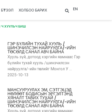
EN
БҮТЭЭЛ
ХОЛБОО БАРИХ
 Ч ХУУЛЬЧ БИШ
ГЭР БҮЛИЙН ТУХАЙ ХУУЛЬ /
ШИНЭЧИЛСЭН НАЙРУУЛГА/-ИЙН
ТӨСӨЛД САНАЛ АВЧ БАЙНА
Хууль зүй, дотоод хэргийн яамнаас Гэр
бүлийн тухай хууль /шинэчилсэн
найруулга/-ийн төслийг Монгол У …
2025-10-13
МАНСУУРУУЛАХ ЭМ, СЭТГЭЦЭД
НӨЛӨӨТ БОДИСЫН ЭРГЭЛТЭНД
ХЯНАЛТ ТАВИХ ТУХАЙ /
ШИНЭЧИЛСЭН НАЙРУУЛГА/-ИЙН
ТӨСӨЛД САНАЛ АВЧ БАЙНА
Хууль зүй, дотоод хэргийн яамнаас