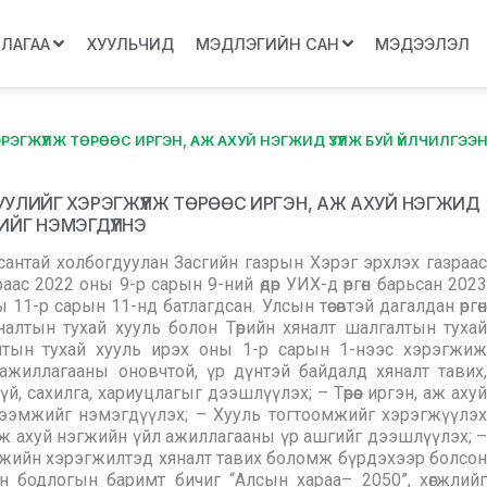
ЛЛАГАА
ХУУЛЬЧИД
МЭДЛЭГИЙН САН
МЭДЭЭЛЭЛ
ЭГЖҮҮЛЖ ТӨРӨӨС ИРГЭН, АЖ АХУЙ НЭГЖИД ҮЗҮҮЛЖ БУЙ ҮЙЛЧИЛГЭЭ
УУЛИЙГ ХЭРЭГЖҮҮЛЖ ТӨРӨӨС ИРГЭН, АЖ АХУЙ НЭГЖИД
ИЙГ НЭМЭГДҮҮЛНЭ
сантай холбогдуулан Засгийн газрын Хэрэг эрхлэх газраас
ас 2022 оны 9-р сарын 9-ний өдөр УИХ-д өргөн барьсан 2023
 11-р сарын 11-нд батлагдсан. Улсын төсөвтэй дагалдан өргөн
налтын тухай хууль болон Төрийн хяналт шалгалтын тухай
яналтын тухай хууль ирэх оны 1-р сарын 1-нээс хэрэгжиж
ажиллагааны оновчтой, үр дүнтэй байдалд хяналт тавих,
, сахилга, хариуцлагыг дээшлүүлэх; – Төрөөс иргэн, аж ахуй
тээмжийг нэмэгдүүлэх; – Хууль тогтоомжийг хэрэгжүүлэх
т аж ахуй нэгжийн үйл ажиллагааны үр ашгийг дээшлүүлэх; –
омжийн хэрэгжилтэд хяналт тавих боломж бүрдэхээр болсон
н бодлогын баримт бичиг “Алсын хараа– 2050”, хөгжлийг