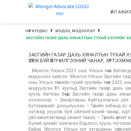
ҮЙЛ АЖИ
НҮҮР ХУУДАС
МЭДЭЭ, МЭДЭЭЛЭЛ
ЗАСГИЙН ГАЗАР ДАХЬ ХЯНАЛТЫН ТУХАЙ ХУУЛИЙГ ХЭР
ЗАСГИЙН ГАЗАР ДАХЬ ХЯНАЛТЫН ТУХАЙ Х
ҮЗҮҮЛЖ БУЙ ҮЙЛЧИЛГЭЭНИЙ ЧАНАР, ХҮРТЭЭМЖ
Монгол Улсын 2023 оны Улсын төсөв батлагд
мэдээлэл хийсэн. Монгол Улсын Засгийн газра
оны Улсын төсвийн тухай хуулийн төсөл 2022 оны
мэдүүлсэн 81 хуульд Засгийн газар дахь хя
хууль багтсан бөгөөд Засгийн газар дахь х
эхэлснээр: – Захиргааны байгууллагын үйл 
бүтээмжийг дээшлүүлэх; – Төрийн албанд ёс зүй
нэгжид үзүүлж буй үйлчилгээний чанар, хүр
үйл ажиллагаанд хяналт тавих; – Төрийн өмчи
Хүний эрхийг хангасан бодлого, хууль тогто
байна. Монгол Улсын урт хугацааны хөгжлий