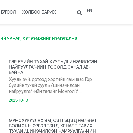
EN
БҮТЭЭЛ
ХОЛБОО БАРИХ
НИЙ ЧАНАР, ХҮРТЭЭМЖИЙГ НЭМЭГДҮҮЛНЭ
ГЭР БҮЛИЙН ТУХАЙ ХУУЛЬ /ШИНЭЧИЛСЭН
НАЙРУУЛГА/-ИЙН ТӨСӨЛД САНАЛ АВЧ
БАЙНА
Хууль зүй, дотоод хэргийн яамнаас Гэр
бүлийн тухай хууль /шинэчилсэн
найруулга/-ийн төслийг Монгол У …
2025-10-13
МАНСУУРУУЛАХ ЭМ, СЭТГЭЦЭД НӨЛӨӨТ
БОДИСЫН ЭРГЭЛТЭНД ХЯНАЛТ ТАВИХ
ТУХАЙ /ШИНЭЧИЛСЭН НАЙРУУЛГА/-ИЙН