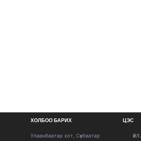
ХОЛБОО БАРИХ
ЦЭС
Улаанбаатар хот, Сүхбаатар
ҮЙЛ