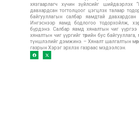
хязгаарлагч хүчин зүйлсийг шийдвэрлэх “
давхардсан тогтолцоог цэгцлэх талаар тодо
байгууллагын салбар яамдтай давхардсан 
Ингэснээр яамд бодлогоо тодорхойлж, хэр
бүрдэнэ. Салбар яамд хяналтын чиг үүргээ
хяналтын чиг үүргийг төрийн бус байгууллага
түншлэлийг дэмжинэ. – Хяналт шалгалтын мөрө
газрын Хэрэг эрхлэх газраас мэдээлсэн.