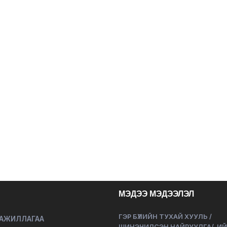
МЭДЭЭ МЭДЭЭЛЭЛ
ГЭР БҮЛИЙН ТУХАЙ ХУУЛЬ /
 АЖИЛЛАГАА
ШИНЭЧИЛСЭН НАЙРУУЛГА/-И