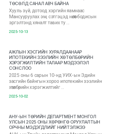
ТӨСӨЛД САНАЛ АВЧ БАЙНА
Хууль зүй, дотоод хэргийн яамнаас
Мансууруулах эм, сэтгэцэд нөлөөт бодисын
эргэлтэнд хяналт тавих ту …
2025-10-13
АЖЛЫН ХЭСГИЙН ХУРАЛДААНААР
ИПОТЕКИЙН ЗЭЭЛИЙН ХӨТӨЛБӨРИЙН
ХЭРЭГЖИЛТИЙН ТАЛААР МЭДЭЭЛЭЛ
СОНСЛОО
2025 оны 6 сарын 10-нд УИХ-ын Эдийн
засгийн байнгын хороо ипотекийн зээлийн
хөтөлбөрийн хэрэгжилтийг …
2025-10-02
АНУ-ЫН ТӨРИЙН ДЕПАРТМЕНТ МОНГОЛ
УЛСЫН 2025 ОНЫ ХӨРӨНГӨ ОРУУЛАЛТЫН
ОРЧНЫ МЭДЭГДЛИЙГ НИЙТЭЛЖЭЭ