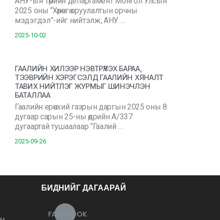
АНУ-ын Төрийн департамент Монгол Улсын
2025 оны “Хөрөнгө оруулалтын орчны
мэдэгдэл”-ийг нийтэлж, АНУ …
2025-10-02
ГААЛИЙН ХИЛЭЭР НЭВТРҮҮЛЭХ БАРАА,
ТЭЭВРИЙН ХЭРЭГСЭЛД ГААЛИЙН ХЯНАЛТ
ТАВИХ НИЙТЛЭГ ЖУРМЫГ ШИНЭЧЛЭН
БАТАЛЛАА
Гаалийн ерөнхий газрын даргын 2025 оны 8
дугаар сарын 25-ны өдрийн А/337
дугаартай тушаалаар “Гаалий …
2025-09-26
БИДНИЙГ ДАГААРАЙ
FACEBOOK
ЙН