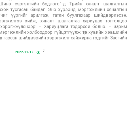
Шинэ сэргэлтийн бодлого”-д Төрийн хяналт шалгалтын
рхой тусгасан байдаг. Энэ хүрээнд мэргэжлийн хяналтын
чиг үүргийг арилгаж, татан буулгахаар шийдвэрлэсэн.
эгжилтээ хийж, хяналт шалгалтаа хариуцах тогтолцоо
 хэрэгжүүлснээр: – Хариуцлага тодорхой болно. – Зарим
, мэргэжлийн холбоодоор гүйцэтгүүлж төр хувийн хэвшлийн
өр гарсан шийдвэрийн хэрэгжилт сайжирна гэдгийг Засгийн
7
2022-11-17