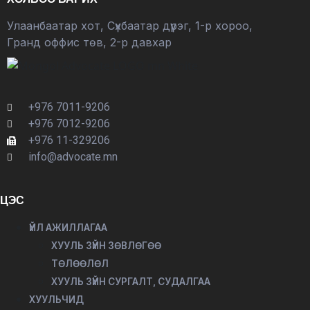
Улаанбаатар хот, Сүхбаатар дүүрэг, 1-р хороо,
Гранд оффис төв, 2-р давхар
+976 7011-9206
+976 7012-9206
+976 11-329206
info@advocate.mn
ЦЭС
ҮЙЛ АЖИЛЛАГАА
ХУУЛЬ ЗҮЙН ЗӨВЛӨГӨӨ
ТӨЛӨӨЛӨЛ
ХУУЛЬ ЗҮЙН СУРГАЛТ, СУДАЛГАА
ХУУЛЬЧИД