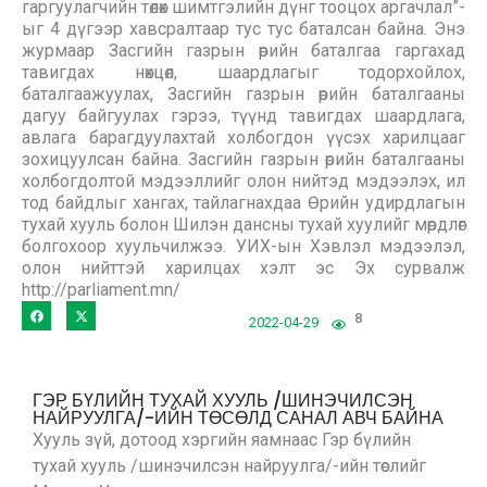
гаргуулагчийн төлөх шимтгэлийн дүнг тооцох аргачлал”-
ыг 4 дүгээр хавсралтаар тус тус баталсан байна. Энэ
журмаар Засгийн газрын өрийн баталгаа гаргахад
тавигдах нөхцөл, шаардлагыг тодорхойлох,
баталгаажуулах, Засгийн газрын өрийн баталгааны
дагуу байгуулах гэрээ, түүнд тавигдах шаардлага,
авлага барагдуулахтай холбогдон үүсэх харилцааг
зохицуулсан байна. Засгийн газрын өрийн баталгааны
холбогдолтой мэдээллийг олон нийтэд мэдээлэх, ил
тод байдлыг хангах, тайлагнахдаа Өрийн удирдлагын
тухай хууль болон Шилэн дансны тухай хуулийг мөрдлөг
болгохоор хуульчилжээ. УИХ-ын Хэвлэл мэдээлэл,
олон нийттэй харилцах хэлт эс Эх сурвалж
http://parliament.mn/
8
2022-04-29
ГЭР БҮЛИЙН ТУХАЙ ХУУЛЬ /ШИНЭЧИЛСЭН
НАЙРУУЛГА/-ИЙН ТӨСӨЛД САНАЛ АВЧ БАЙНА
Хууль зүй, дотоод хэргийн яамнаас Гэр бүлийн
тухай хууль /шинэчилсэн найруулга/-ийн төслийг