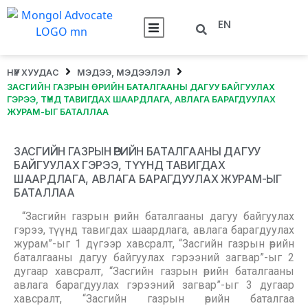
EN
НҮҮР ХУУДАС
МЭДЭЭ, МЭДЭЭЛЭЛ
ЗАСГИЙН ГАЗРЫН ӨРИЙН БАТАЛГААНЫ ДАГУУ БАЙГУУЛАХ
ГЭРЭЭ, ТҮҮНД ТАВИГДАХ ШААРДЛАГА, АВЛАГА БАРАГДУУЛАХ
ЖУРАМ-ЫГ БАТАЛЛАА
ЗАСГИЙН ГАЗРЫН ӨРИЙН БАТАЛГААНЫ ДАГУУ
БАЙГУУЛАХ ГЭРЭЭ, ТҮҮНД ТАВИГДАХ
ШААРДЛАГА, АВЛАГА БАРАГДУУЛАХ ЖУРАМ-ЫГ
БАТАЛЛАА
“Засгийн газрын өрийн баталгааны дагуу байгуулах
гэрээ, түүнд тавигдах шаардлага, авлага барагдуулах
журам”-ыг 1 дүгээр хавсралт, “Засгийн газрын өрийн
баталгааны дагуу байгуулах гэрээний загвар”-ыг 2
дугаар хавсралт, “Засгийн газрын өрийн баталгааны
авлага барагдуулах гэрээний загвар”-ыг 3 дугаар
хавсралт, “Засгийн газрын өрийн баталгаа