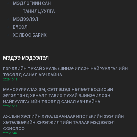
МЭДЛЭГИЙН САН
ТАНИЛЦУУЛГА
МЭДЭЭЛЭЛ
БҮТЭЭЛ
ХОЛБОО БАРИХ
МЭДЭЭ МЭДЭЭЛЭЛ
ГЭР БҮЛИЙН ТУХАЙ ХУУЛЬ /ШИНЭЧИЛСЭН НАЙРУУЛГА/-ИЙН
ТӨСӨЛД САНАЛ АВЧ БАЙНА
2025-10-13
МАНСУУРУУЛАХ ЭМ, СЭТГЭЦЭД НӨЛӨӨТ БОДИСЫН
ЭРГЭЛТЭНД ХЯНАЛТ ТАВИХ ТУХАЙ /ШИНЭЧИЛСЭН
НАЙРУУЛГА/-ИЙН ТӨСӨЛД САНАЛ АВЧ БАЙНА
2025-10-13
АЖЛЫН ХЭСГИЙН ХУРАЛДААНААР ИПОТЕКИЙН ЗЭЭЛИЙН
ХӨТӨЛБӨРИЙН ХЭРЭГЖИЛТИЙН ТАЛААР МЭДЭЭЛЭЛ
СОНСЛОО
2025-10-02