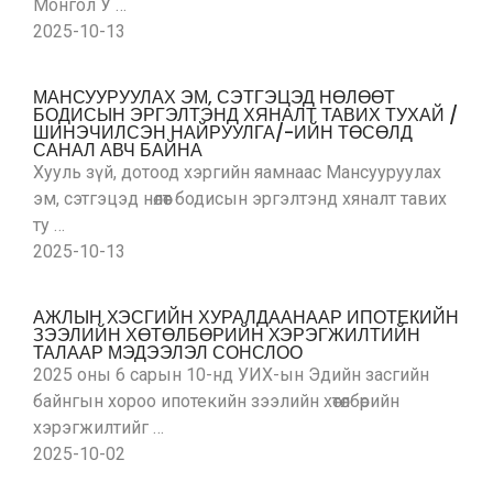
Монгол У …
2025-10-13
МАНСУУРУУЛАХ ЭМ, СЭТГЭЦЭД НӨЛӨӨТ
БОДИСЫН ЭРГЭЛТЭНД ХЯНАЛТ ТАВИХ ТУХАЙ /
ШИНЭЧИЛСЭН НАЙРУУЛГА/-ИЙН ТӨСӨЛД
САНАЛ АВЧ БАЙНА
Хууль зүй, дотоод хэргийн яамнаас Мансууруулах
эм, сэтгэцэд нөлөөт бодисын эргэлтэнд хяналт тавих
ту …
2025-10-13
АЖЛЫН ХЭСГИЙН ХУРАЛДААНААР ИПОТЕКИЙН
ЗЭЭЛИЙН ХӨТӨЛБӨРИЙН ХЭРЭГЖИЛТИЙН
ТАЛААР МЭДЭЭЛЭЛ СОНСЛОО
2025 оны 6 сарын 10-нд УИХ-ын Эдийн засгийн
байнгын хороо ипотекийн зээлийн хөтөлбөрийн
хэрэгжилтийг …
2025-10-02