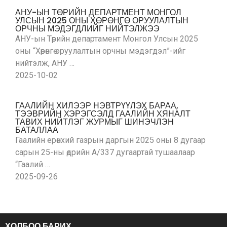
АНУ-ЫН ТӨРИЙН ДЕПАРТМЕНТ МОНГОЛ
УЛСЫН 2025 ОНЫ ХӨРӨНГӨ ОРУУЛАЛТЫН
ОРЧНЫ МЭДЭГДЛИЙГ НИЙТЭЛЖЭЭ
АНУ-ын Төрийн департамент Монгол Улсын 2025
оны “Хөрөнгө оруулалтын орчны мэдэгдэл”-ийг
нийтэлж, АНУ …
2025-10-02
ГААЛИЙН ХИЛЭЭР НЭВТРҮҮЛЭХ БАРАА,
ТЭЭВРИЙН ХЭРЭГСЭЛД ГААЛИЙН ХЯНАЛТ
ТАВИХ НИЙТЛЭГ ЖУРМЫГ ШИНЭЧЛЭН
БАТАЛЛАА
Гаалийн ерөнхий газрын даргын 2025 оны 8 дугаар
сарын 25-ны өдрийн А/337 дугаартай тушаалаар
“Гаалий …
2025-09-26
ХОЛБОО БАРИХ