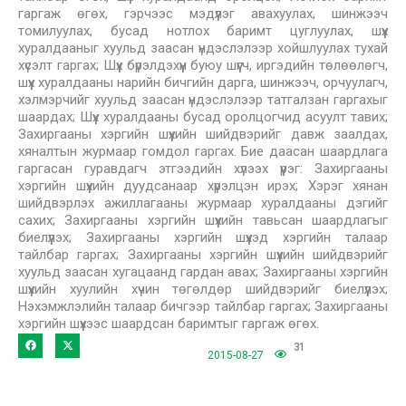
гаргаж өгөх, гэрчээс мэдүүлэг авахуулах, шинжээч
томилуулах, бусад нотлох баримт цуглуулах, шүүх
хуралдааныг хуульд заасан үндэслэлээр хойшлуулах тухай
хүсэлт гаргах; Шүүх бүрэлдэхүүн буюу шүүгч, иргэдийн төлөөлөгч,
шүүх хуралдааны нарийн бичгийн дарга, шинжээч, орчуулагч,
хэлмэрчийг хуульд заасан үндэслэлээр татгалзан гаргахыг
шаардах; Шүүх хуралдааны бусад оролцогчид асуулт тавих;
Захиргааны хэргийн шүүхийн шийдвэрийг давж заалдах,
хяналтын журмаар гомдол гаргах. Бие даасан шаардлага
гаргасан гуравдагч этгээдийн хүлээх үүрэг: Захиргааны
хэргийн шүүхийн дуудсанаар хүрэлцэн ирэх; Хэрэг хянан
шийдвэрлэх ажиллагааны журмаар хуралдааны дэгийг
сахих; Захиргааны хэргийн шүүхийн тавьсан шаардлагыг
биелүүлэх; Захиргааны хэргийн шүүхэд хэргийн талаар
тайлбар гаргах; Захиргааны хэргийн шүүхийн шийдвэрийг
хуульд заасан хугацаанд гардан авах; Захиргааны хэргийн
шүүхийн хуулийн хүчин төгөлдөр шийдвэрийг биелүүлэх;
Нэхэмжлэлийн талаар бичгээр тайлбар гаргах; Захиргааны
хэргийн шүүхээс шаардсан баримтыг гаргаж өгөх.
31
2015-08-27