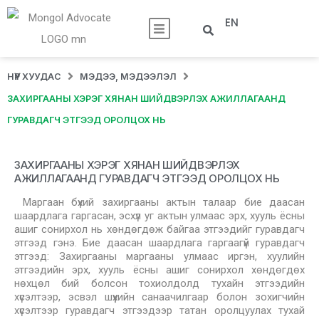
EN
НҮҮР ХУУДАС
МЭДЭЭ, МЭДЭЭЛЭЛ
ЗАХИРГААНЫ ХЭРЭГ ХЯНАН ШИЙДВЭРЛЭХ АЖИЛЛАГААНД
ГУРАВДАГЧ ЭТГЭЭД ОРОЛЦОХ НЬ
ЗАХИРГААНЫ ХЭРЭГ ХЯНАН ШИЙДВЭРЛЭХ
АЖИЛЛАГААНД ГУРАВДАГЧ ЭТГЭЭД ОРОЛЦОХ НЬ
Маргаан бүхий захиргааны актын талаар бие даасан
шаардлага гаргасан, эсхүл уг актын улмаас эрх, хууль ёсны
ашиг сонирхол нь хөндөгдөж байгаа этгээдийг гуравдагч
этгээд гэнэ. Бие даасан шаардлага гаргаагүй гуравдагч
этгээд: Захиргааны маргааны улмаас иргэн, хуулийн
этгээдийн эрх, хууль ёсны ашиг сонирхол хөндөгдөх
нөхцөл бий болсон тохиолдолд тухайн этгээдийн
хүсэлтээр, эсвэл шүүхийн санаачилгаар болон зохигчийн
хүсэлтээр гуравдагч этгээдээр татан оролцуулах тухай