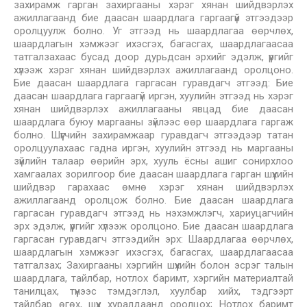
захирамж гарган захиргааны хэрэг хянан шийдвэрлэх
ажиллагаанд бие даасан шаардлага гаргаагүй этгээдээр
оролцуулж болно. Уг этгээд нь шаардлагаа өөрчлөх,
шаардлагын хэмжээг ихэсгэх, багасгах, шаардлагаасаа
татгалзахаас бусад доор дурьдсан эрхийг эдэлж, үүргийг
хүлээж хэрэг хянан шийдвэрлэх ажиллагаанд оролцоно.
Бие даасан шаардлага гаргасан гуравдагч этгээд: Бие
даасан шаардлага гаргаагүй иргэн, хуулийн этгээд нь хэрэг
хянан шийдвэрлэх ажиллагааны явцад бие даасан
шаардлага буюу маргааны зүйлээс өөр шаардлага гаргаж
болно. Шүүгчийн захирамжаар гуравдагч этгээдээр татан
оролцуулахаас гадна иргэн, хуулийн этгээд нь маргааны
зүйлийн талаар өөрийн эрх, хууль ёсны ашиг сонирхлоо
хамгаалах зорилгоор бие даасан шаардлага гарган шүүхийн
шийдвэр гарахаас өмнө хэрэг хянан шийдвэрлэх
ажиллагаанд оролцож болно. Бие даасан шаардлага
гаргасан гуравдагч этгээд нь нэхэмжлэгч, хариуцагчийн
эрх эдэлж, үүргийг хүлээж оролцоно. Бие даасан шаардлага
гаргасан гуравдагч этгээдийн эрх: Шаардлагаа өөрчлөх,
шаардлагын хэмжээг ихэсгэх, багасгах, шаардлагаасаа
татгалзах; Захиргааны хэргийн шүүхийн болон эсрэг талын
шаардлага, тайлбар, нотлох баримт, хэргийн материалтай
танилцах, түүнээс тэмдэглэл, хуулбар хийх, тэдгээрт
тайлбар өгөх, шүүх хуралдаанд оролцох; Нотлох баримт