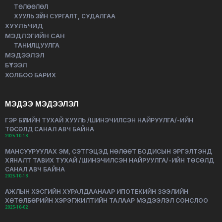
ТӨЛӨӨЛӨЛ
ХУУЛЬ ЗҮЙН СУРГАЛТ, СУДАЛГАА
ХУУЛЬЧИД
МЭДЛЭГИЙН САН
ТАНИЛЦУУЛГА
МЭДЭЭЛЭЛ
БҮТЭЭЛ
ХОЛБОО БАРИХ
МЭДЭЭ МЭДЭЭЛЭЛ
ГЭР БҮЛИЙН ТУХАЙ ХУУЛЬ /ШИНЭЧИЛСЭН НАЙРУУЛГА/-ИЙН
ТӨСӨЛД САНАЛ АВЧ БАЙНА
2025-10-13
МАНСУУРУУЛАХ ЭМ, СЭТГЭЦЭД НӨЛӨӨТ БОДИСЫН ЭРГЭЛТЭНД
ХЯНАЛТ ТАВИХ ТУХАЙ /ШИНЭЧИЛСЭН НАЙРУУЛГА/-ИЙН ТӨСӨЛД
САНАЛ АВЧ БАЙНА
2025-10-13
АЖЛЫН ХЭСГИЙН ХУРАЛДААНААР ИПОТЕКИЙН ЗЭЭЛИЙН
ХӨТӨЛБӨРИЙН ХЭРЭГЖИЛТИЙН ТАЛААР МЭДЭЭЛЭЛ СОНСЛОО
2025-10-02