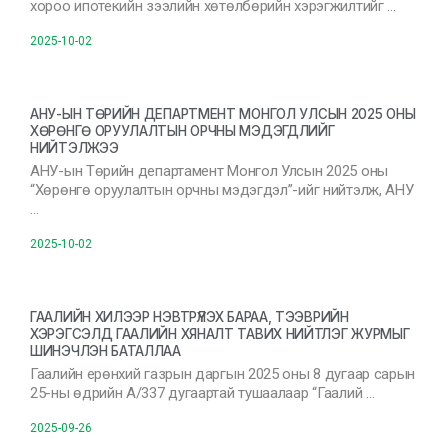
хороо ипотекийн зээлийн хөтөлбөрийн хэрэгжилтийг …
2025-10-02
АНУ-ЫН ТӨРИЙН ДЕПАРТМЕНТ МОНГОЛ УЛСЫН 2025 ОНЫ
ХӨРӨНГӨ ОРУУЛАЛТЫН ОРЧНЫ МЭДЭГДЛИЙГ
НИЙТЭЛЖЭЭ
АНУ-ын Төрийн департамент Монгол Улсын 2025 оны
“Хөрөнгө оруулалтын орчны мэдэгдэл”-ийг нийтэлж, АНУ
…
2025-10-02
ГААЛИЙН ХИЛЭЭР НЭВТРҮҮЛЭХ БАРАА, ТЭЭВРИЙН
ХЭРЭГСЭЛД ГААЛИЙН ХЯНАЛТ ТАВИХ НИЙТЛЭГ ЖУРМЫГ
ШИНЭЧЛЭН БАТАЛЛАА
Гаалийн ерөнхий газрын даргын 2025 оны 8 дугаар сарын
25-ны өдрийн А/337 дугаартай тушаалаар “Гаалий …
2025-09-26