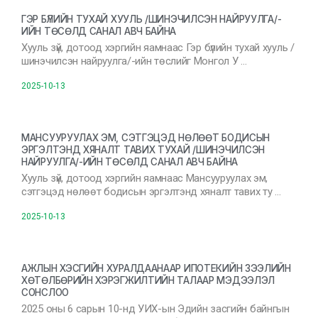
ГЭР БҮЛИЙН ТУХАЙ ХУУЛЬ /ШИНЭЧИЛСЭН НАЙРУУЛГА/-
ИЙН ТӨСӨЛД САНАЛ АВЧ БАЙНА
Хууль зүй, дотоод хэргийн яамнаас Гэр бүлийн тухай хууль /
шинэчилсэн найруулга/-ийн төслийг Монгол У …
2025-10-13
МАНСУУРУУЛАХ ЭМ, СЭТГЭЦЭД НӨЛӨӨТ БОДИСЫН
ЭРГЭЛТЭНД ХЯНАЛТ ТАВИХ ТУХАЙ /ШИНЭЧИЛСЭН
НАЙРУУЛГА/-ИЙН ТӨСӨЛД САНАЛ АВЧ БАЙНА
Хууль зүй, дотоод хэргийн яамнаас Мансууруулах эм,
сэтгэцэд нөлөөт бодисын эргэлтэнд хяналт тавих ту …
2025-10-13
АЖЛЫН ХЭСГИЙН ХУРАЛДААНААР ИПОТЕКИЙН ЗЭЭЛИЙН
ХӨТӨЛБӨРИЙН ХЭРЭГЖИЛТИЙН ТАЛААР МЭДЭЭЛЭЛ
СОНСЛОО
2025 оны 6 сарын 10-нд УИХ-ын Эдийн засгийн байнгын