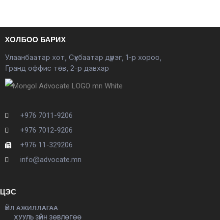
ХОЛБОО БАРИХ
Улаанбаатар хот, Сүхбаатар дүүрэг, 1-р хороо,
Гранд оффис төв, 2-р давхар
+976 7011-9206
+976 7012-9206
+976 11-329206
info@advocate.mn
ЦЭС
ҮЙЛ АЖИЛЛАГАА
ХУУЛЬ ЗҮЙН ЗӨВЛӨГӨӨ