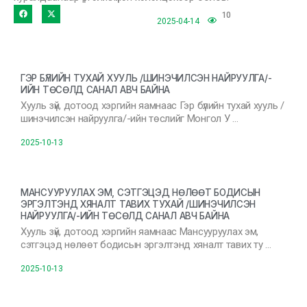
10
2025-04-14
ГЭР БҮЛИЙН ТУХАЙ ХУУЛЬ /ШИНЭЧИЛСЭН НАЙРУУЛГА/-
ИЙН ТӨСӨЛД САНАЛ АВЧ БАЙНА
Хууль зүй, дотоод хэргийн яамнаас Гэр бүлийн тухай хууль /
шинэчилсэн найруулга/-ийн төслийг Монгол У …
2025-10-13
МАНСУУРУУЛАХ ЭМ, СЭТГЭЦЭД НӨЛӨӨТ БОДИСЫН
ЭРГЭЛТЭНД ХЯНАЛТ ТАВИХ ТУХАЙ /ШИНЭЧИЛСЭН
НАЙРУУЛГА/-ИЙН ТӨСӨЛД САНАЛ АВЧ БАЙНА
Хууль зүй, дотоод хэргийн яамнаас Мансууруулах эм,
сэтгэцэд нөлөөт бодисын эргэлтэнд хяналт тавих ту …
2025-10-13