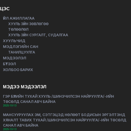
ЦЭС
ҮЙЛ АЖИЛЛАГАА
ХУУЛЬ ЗҮЙН ЗӨВЛӨГӨӨ
ТӨЛӨӨЛӨЛ
ХУУЛЬ ЗҮЙН СУРГАЛТ, СУДАЛГАА
ХУУЛЬЧИД
МЭДЛЭГИЙН САН
ТАНИЛЦУУЛГА
МЭДЭЭЛЭЛ
БҮТЭЭЛ
ХОЛБОО БАРИХ
МЭДЭЭ МЭДЭЭЛЭЛ
ГЭР БҮЛИЙН ТУХАЙ ХУУЛЬ /ШИНЭЧИЛСЭН НАЙРУУЛГА/-ИЙН
ТӨСӨЛД САНАЛ АВЧ БАЙНА
2025-10-13
МАНСУУРУУЛАХ ЭМ, СЭТГЭЦЭД НӨЛӨӨТ БОДИСЫН ЭРГЭЛТЭНД
ХЯНАЛТ ТАВИХ ТУХАЙ /ШИНЭЧИЛСЭН НАЙРУУЛГА/-ИЙН ТӨСӨЛД
САНАЛ АВЧ БАЙНА
2025-10-13