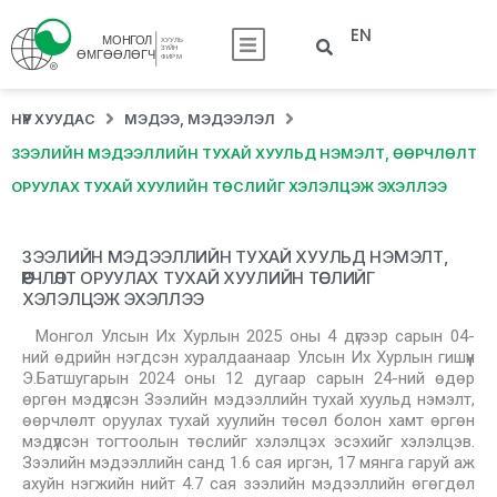
EN
НҮҮР ХУУДАС
МЭДЭЭ, МЭДЭЭЛЭЛ
ЗЭЭЛИЙН МЭДЭЭЛЛИЙН ТУХАЙ ХУУЛЬД НЭМЭЛТ, ӨӨРЧЛӨЛТ
ОРУУЛАХ ТУХАЙ ХУУЛИЙН ТӨСЛИЙГ ХЭЛЭЛЦЭЖ ЭХЭЛЛЭЭ
ЗЭЭЛИЙН МЭДЭЭЛЛИЙН ТУХАЙ ХУУЛЬД НЭМЭЛТ,
ӨӨРЧЛӨЛТ ОРУУЛАХ ТУХАЙ ХУУЛИЙН ТӨСЛИЙГ
ХЭЛЭЛЦЭЖ ЭХЭЛЛЭЭ
Монгол Улсын Их Хурлын 2025 оны 4 дүгээр сарын 04-
ний өдрийн нэгдсэн хуралдаанаар Улсын Их Хурлын гишүүн
Э.Батшугарын 2024 оны 12 дугаар сарын 24-ний өдөр
өргөн мэдүүлсэн Зээлийн мэдээллийн тухай хуульд нэмэлт,
өөрчлөлт оруулах тухай хуулийн төсөл болон хамт өргөн
мэдүүлсэн тогтоолын төслийг хэлэлцэх эсэхийг хэлэлцэв.
Зээлийн мэдээллийн санд 1.6 сая иргэн, 17 мянга гаруй аж
ахуйн нэгжийн нийт 4.7 сая зээлийн мэдээллийн өгөгдөл