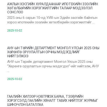
АЖЛЫН ХЭСГИЙН ХУРАЛДААНААР ИПОТЕКИЙН ЗЭЭЛИЙН
ХӨТӨЛБӨРИЙН ХЭРЭГЖИЛТИЙН ТАЛААР МЭДЭЭЛЭЛ
СОНСЛОО
2025 оны 6 сарын 10-нд УИХ-ын Эдийн засгийн байнгын
хороо ипотекийн зээлийн хөтөлбөрийн хэрэгжилтийг …
2025-10-02
АНУ-ЫН ТӨРИЙН ДЕПАРТМЕНТ МОНГОЛ УЛСЫН 2025 ОНЫ
ХӨРӨНГӨ ОРУУЛАЛТЫН ОРЧНЫ МЭДЭГДЛИЙГ
НИЙТЭЛЖЭЭ
АНУ-ын Төрийн департамент Монгол Улсын 2025 оны
“Хөрөнгө оруулалтын орчны мэдэгдэл”-ийг нийтэлж, АНУ
…
2025-10-02
ГААЛИЙН ХИЛЭЭР НЭВТРҮҮЛЭХ БАРАА, ТЭЭВРИЙН
ХЭРЭГСЭЛД ГААЛИЙН ХЯНАЛТ ТАВИХ НИЙТЛЭГ ЖУРМЫГ
ШИНЭЧЛЭН БАТАЛЛАА