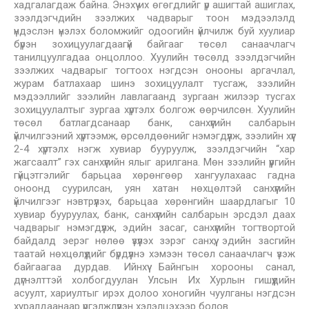
хадгалагдаж байна. Энэхүү их өгөгдлийг үр ашигтай ашиглах,
зээлдэгчдийн зээлжих чадварыг тоон мэдээлэлд
үндэслэн үнэлэх боломжийг одоогийн үйлчилж буй хуулиар
бүрэн зохицуулагдаагүй байгааг төсөл санаачлагч
танилцуулгадаа онцоллоо. Хуулийн төсөлд зээлдэгчийн
зээлжих чадварыг тогтоох нэгдсэн онооны аргачлал,
журам батлахаар шинэ зохицуулалт тусгаж, зээлийн
мэдээллийг зээлийн лавлагаанд зургаан жилээр тусгах
зохицуулалтыг зургаа хүртэлх болгож өөрчилсөн. Хуулийн
төсөл батлагдсанаар банк, санхүүгийн салбарын
үйлчилгээний хүртээмж, өрсөлдөөнийг нэмэгдүүлж, зээлийн хүүг
2-4 хүртэлх нэгж хувиар бууруулж, зээлдэгчийн “хар
жагсаалт” гэх санхүүгийн ялыг арилгана. Мөн зээлийн үүргийн
гүйцэтгэлийг барьцаа хөрөнгөөр хангуулахаас гадна
оноонд суурилсан, уян хатан нөхцөлтэй санхүүгийн
үйлчилгээг нэвтрүүлэх, барьцаа хөрөнгийн шаардлагыг 10
хувиар бууруулах, банк, санхүүгийн салбарын эрсдэл даах
чадварыг нэмэгдүүлж, эдийн засаг, санхүүгийн тогтвортой
байдалд эерэг нөлөө үзүүлэх зэрэг санхүү, эдийн засгийн
таатай нөхцөлүүдийг бүрдүүлнэ хэмээн төсөл санаачлагч үзэж
байгаагаа дурдав. Ийнхүү Байнгын хорооны санал,
дүгнэлттэй холбогдуулан Улсын Их Хурлын гишүүдийн
асуулт, хариултыг ирэх долоо хоногийн чуулганы нэгдсэн
хуралдаанаар үргэлжлүүлэн хэлэлцэхээр болов.