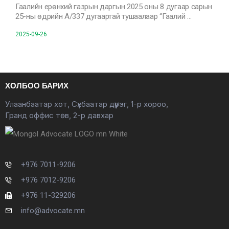
Гаалийн ерөнхий газрын даргын 2025 оны 8 дугаар сарын
25-ны өдрийн А/337 дугаартай тушаалаар “Гаалий …
2025-09-26
ХОЛБОО БАРИХ
Улаанбаатар хот, Сүхбаатар дүүрэг, 1-р хороо,
Гранд оффис төв, 2-р давхар
+976 7011-9206
+976 7012-9206
+976 11-329206
info@advocate.mn