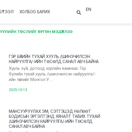
EN
БҮТЭЭЛ
ХОЛБОО БАРИХ
УУЛИЙН ТӨСЛИЙГ ӨРГӨН МЭДҮҮЛЛЭЭ
ГЭР БҮЛИЙН ТУХАЙ ХУУЛЬ /ШИНЭЧИЛСЭН
НАЙРУУЛГА/-ИЙН ТӨСӨЛД САНАЛ АВЧ БАЙНА
Хууль зүй, дотоод хэргийн яамнаас Гэр
бүлийн тухай хууль /шинэчилсэн найруулга/-
ийн төслийг Монгол У …
2025-10-13
МАНСУУРУУЛАХ ЭМ, СЭТГЭЦЭД НӨЛӨӨТ
БОДИСЫН ЭРГЭЛТЭНД ХЯНАЛТ ТАВИХ ТУХАЙ
/ШИНЭЧИЛСЭН НАЙРУУЛГА/-ИЙН ТӨСӨЛД
САНАЛ АВЧ БАЙНА