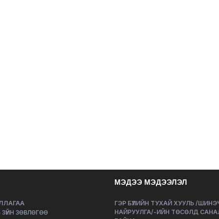
МЭДЭЭ МЭДЭЭЛЭЛ
ЛЛАГАА
ГЭР БҮЛИЙН ТУХАЙ ХУУЛЬ /ШИН
НАЙРУУЛГА/-ИЙН ТӨСӨЛД САНА
 ЗҮЙН ЗӨВЛӨГӨӨ