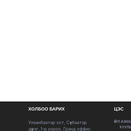
ХОЛБОО БАРИХ
ЦЭС
ҮЙЛ АЖИ
Улаанбаатар хот, Сүхбаатар
ХУУЛЬ
дүүрэг, 1-р хороо, Гранд оффис