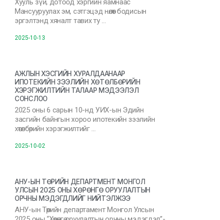
Хууль зүй, дотоод хэргийн яамнаас
Мансууруулах эм, сэтгэцэд нөлөөт бодисын
эргэлтэнд хяналт тавих ту …
2025-10-13
АЖЛЫН ХЭСГИЙН ХУРАЛДААНААР
ИПОТЕКИЙН ЗЭЭЛИЙН ХӨТӨЛБӨРИЙН
ХЭРЭГЖИЛТИЙН ТАЛААР МЭДЭЭЛЭЛ
СОНСЛОО
2025 оны 6 сарын 10-нд УИХ-ын Эдийн
засгийн байнгын хороо ипотекийн зээлийн
хөтөлбөрийн хэрэгжилтийг …
2025-10-02
АНУ-ЫН ТӨРИЙН ДЕПАРТМЕНТ МОНГОЛ
УЛСЫН 2025 ОНЫ ХӨРӨНГӨ ОРУУЛАЛТЫН
ОРЧНЫ МЭДЭГДЛИЙГ НИЙТЭЛЖЭЭ
АНУ-ын Төрийн департамент Монгол Улсын
2025 оны “Хөрөнгө оруулалтын орчны мэдэгдэл”-