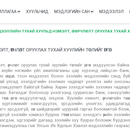
ИЛЛАГАА
ХУУЛЬЧИД
МЭДЛЭГИЙН САН
МЭДЭЭЛЭЛ
ЭЭЛЛИЙН ТУХАЙ ХУУЛЬД НЭМЭЛТ, ӨӨРЧЛӨЛТ ОРУУЛАХ ТУХАЙ Х
ӨӨРЧЛӨЛТ ОРУУЛАХ ТУХАЙ ХУУЛИЙН ТӨСЛИЙГ ӨРГӨН
өөрчлөлт оруулах тухай хуулийн төслийг өргөн мэдүүлсэн байна.
ж ахуйн нэгжийн үйл ажиллагааны цар хүрээнд нийцсэн банк,
х өгөгдөл, тоон мэдээлэл болон зээлийн мэдээллийн санд буй
най улсад зээлдэгчийн зээлжих чадварт үнэлгээ хийх онооны
зохицуулалт байхгүй байна. Харин зээлдэгчийн зээлжих чадварт
гаас баталдаг болсноор үнэлгээнд суурилсан банк, санхүүгийн
өл өргөн мэдүүлэгчид онцлов. Хуулийн нэмэлт, өөрчлөлтийн төсөл
 хүртээмжийг нэмэгдүүлэх, эрсдэлийн үнэлгээ, удирдлагад
эгч эрсдэлгүй, зөв шийдвэрийг шуурхай гаргах боломжтой болж,
гүй зээлийн хэмжээ буурна. Нөгөө талаас зээлдэгч өөрийн зээлийн
эмэгдэж, эдгээрийг дагаад зээлийн хүү буурах боломж бүрдэнэ
лагч танилцууллаа гэж Улсын Их Хурлын Хэвлэл мэдээллийн газраас