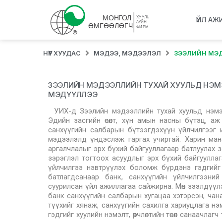
ҮЙЛ АЖ
НҮҮР ХУУДАС
МЭДЭЭ, МЭДЭЭЛЭЛ
ЗЭЭЛИЙН МЭД
ЗЭЭЛИЙН МЭДЭЭЛЛИЙН ТУХАЙ ХУУЛЬД НЭМЭЛТ, 
МЭДҮҮЛЛЭЭ
УИХ-д Зээлийн мэдээллийн тухай хуульд нэмэлт, 
Эдийн засгийн өсөлт, хүн амын насны бүтэц, а
санхүүгийн салбарын бүтээгдэхүүн үйлчилгээг и
мэдээлэлд үндэслэж гаргах учиртай. Харин ма
аргалчлалыг эрх бүхий байгууллагаар батлуулах 
зэрэглэл тогтоох асуудлыг эрх бүхий байгуулла
үйлчилгээ нэвтрүүлэх боломж бүрдэнэ гэдгийг төс
батлагдсанаар банк, санхүүгийн үйлчилгээний
суурилсан үйл ажиллагаа сайжирна. Мөн зээлдүүл
банк санхүүгийн салбарын хугацаа хэтэрсэн, чанар
түүхийг хянаж, санхүүгийн сахилга хариуцлага н
гэдгийг хуулийн нэмэлт, өөрчлөлтийн төсөл санаач