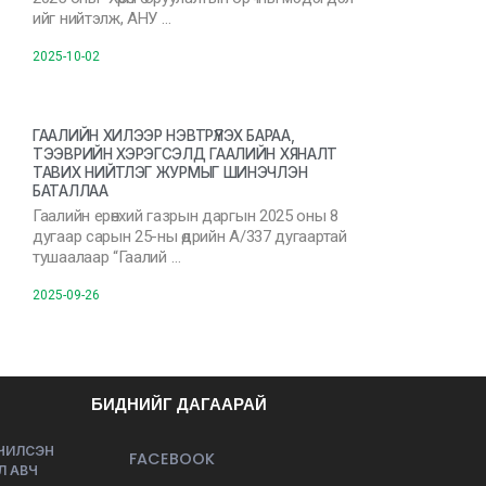
ийг нийтэлж, АНУ …
2025-10-02
ГААЛИЙН ХИЛЭЭР НЭВТРҮҮЛЭХ БАРАА,
ТЭЭВРИЙН ХЭРЭГСЭЛД ГААЛИЙН ХЯНАЛТ
ТАВИХ НИЙТЛЭГ ЖУРМЫГ ШИНЭЧЛЭН
БАТАЛЛАА
Гаалийн ерөнхий газрын даргын 2025 оны 8
дугаар сарын 25-ны өдрийн А/337 дугаартай
тушаалаар “Гаалий …
2025-09-26
БИДНИЙГ ДАГААРАЙ
ЭЧИЛСЭН
FACEBOOK
Л АВЧ