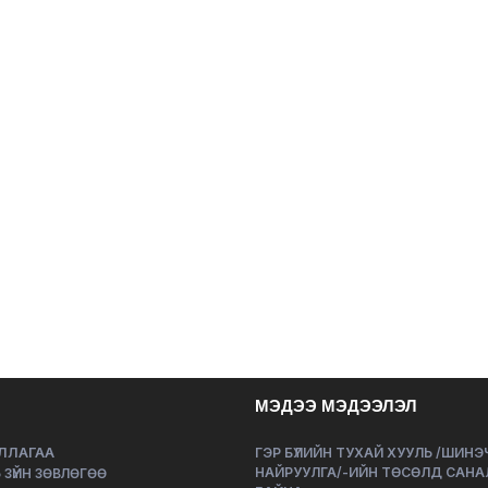
МЭДЭЭ МЭДЭЭЛЭЛ
ЛЛАГАА
ГЭР БҮЛИЙН ТУХАЙ ХУУЛЬ /ШИН
НАЙРУУЛГА/-ИЙН ТӨСӨЛД САНА
 ЗҮЙН ЗӨВЛӨГӨӨ