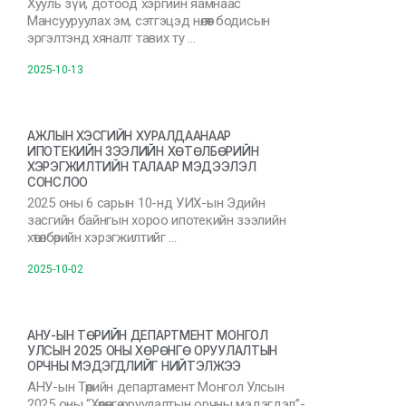
Хууль зүй, дотоод хэргийн яамнаас
Мансууруулах эм, сэтгэцэд нөлөөт бодисын
эргэлтэнд хяналт тавих ту …
2025-10-13
АЖЛЫН ХЭСГИЙН ХУРАЛДААНААР
ИПОТЕКИЙН ЗЭЭЛИЙН ХӨТӨЛБӨРИЙН
ХЭРЭГЖИЛТИЙН ТАЛААР МЭДЭЭЛЭЛ
СОНСЛОО
2025 оны 6 сарын 10-нд УИХ-ын Эдийн
засгийн байнгын хороо ипотекийн зээлийн
хөтөлбөрийн хэрэгжилтийг …
2025-10-02
АНУ-ЫН ТӨРИЙН ДЕПАРТМЕНТ МОНГОЛ
УЛСЫН 2025 ОНЫ ХӨРӨНГӨ ОРУУЛАЛТЫН
ОРЧНЫ МЭДЭГДЛИЙГ НИЙТЭЛЖЭЭ
АНУ-ын Төрийн департамент Монгол Улсын
2025 оны “Хөрөнгө оруулалтын орчны мэдэгдэл”-