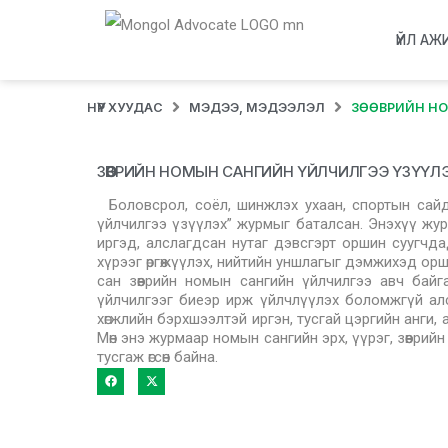
ҮЙЛ АЖ
НҮҮР ХУУДАС
МЭДЭЭ, МЭДЭЭЛЭЛ
ЗӨӨВРИЙН НО
ЗӨӨВРИЙН НОМЫН САНГИЙН ҮЙЛЧИЛГЭЭ ҮЗҮҮ
Боловсрол, соёл, шинжлэх ухаан, спортын сай
үйлчилгээ үзүүлэх” журмыг баталсан. Энэхүү ж
иргэд, алслагдсан нутаг дэвсгэрт оршин суугчд
хүрээг өргөжүүлэх, нийтийн уншлагыг дэмжихэд ор
сан зөөврийн номын сангийн үйлчилгээ авч байгаа
үйлчилгээг биеэр ирж үйлчлүүлэх боломжгүй алсла
хөгжлийн бэрхшээлтэй иргэн, тусгай цэргийн анги,
Мөн энэ журмаар номын сангийн эрх, үүрэг, зөөврий
тусгаж өгсөн байна.