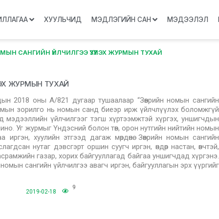
ИЛЛАГАА
ХУУЛЬЧИД
МЭДЛЭГИЙН САН
МЭДЭЭЛЭЛ
МЫН САНГИЙН ҮЙЛЧИЛГЭЭ ҮЗҮҮЛЭХ ЖУРМЫН ТУХАЙ
ЛЭХ ЖУРМЫН ТУХАЙ
дын 2018 оны А/821 дугаар тушаалаар “Зөөврийн номын сангийн
урмын зорилго нь номын санд биеэр ирж үйлчлүүлэх боломжгүй
ад мэдээллийн үйлчилгээг тэгш хүртээмжтэй хүргэх, уншигчдын
шино. Уг журмыг Үндэсний болон төв, орон нутгийн нийтийн номын
 иргэн, хуулийн этгээд дагаж мөрдөнө. Зөөврийн номын сангийн
гдсан нутаг дэвсгэрт оршин суугч иргэн, өндөр настан, өвчтэй,
 асрамжийн газар, хорих байгууллагад байгаа уншигчдад хүргэнэ.
н номын сангийн үйлчилгээ авагч иргэн, байгууллагын эрх үүргийг
9
2019-02-18