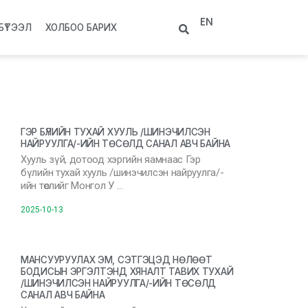
EN
БҮТЭЭЛ
ХОЛБОО БАРИХ
ГЭР БҮЛИЙН ТУХАЙ ХУУЛЬ /ШИНЭЧИЛСЭН
НАЙРУУЛГА/-ИЙН ТӨСӨЛД САНАЛ АВЧ БАЙНА
Хууль зүй, дотоод хэргийн яамнаас Гэр
бүлийн тухай хууль /шинэчилсэн найруулга/-
ийн төслийг Монгол У …
2025-10-13
МАНСУУРУУЛАХ ЭМ, СЭТГЭЦЭД НӨЛӨӨТ
БОДИСЫН ЭРГЭЛТЭНД ХЯНАЛТ ТАВИХ ТУХАЙ
/ШИНЭЧИЛСЭН НАЙРУУЛГА/-ИЙН ТӨСӨЛД
САНАЛ АВЧ БАЙНА