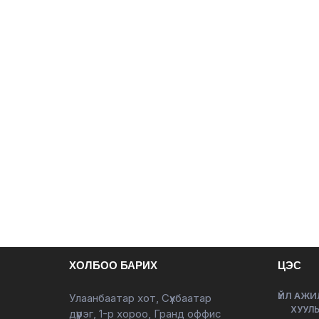
ХОЛБОО БАРИХ
ЦЭС
ҮЙЛ АЖИ
Улаанбаатар хот, Сүхбаатар
ХУУЛЬ
дүүрэг, 1-р хороо, Гранд оффис