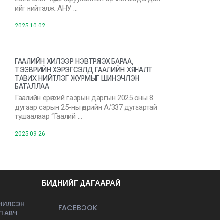
ийг нийтэлж, АНУ …
2025-10-02
ГААЛИЙН ХИЛЭЭР НЭВТРҮҮЛЭХ БАРАА,
ТЭЭВРИЙН ХЭРЭГСЭЛД ГААЛИЙН ХЯНАЛТ
ТАВИХ НИЙТЛЭГ ЖУРМЫГ ШИНЭЧЛЭН
БАТАЛЛАА
Гаалийн ерөнхий газрын даргын 2025 оны 8
дугаар сарын 25-ны өдрийн А/337 дугаартай
тушаалаар “Гаалий …
2025-09-26
БИДНИЙГ ДАГААРАЙ
ЭЧИЛСЭН
FACEBOOK
Л АВЧ