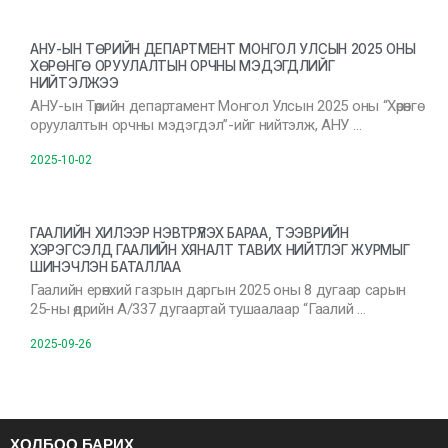
АНУ-ЫН ТӨРИЙН ДЕПАРТМЕНТ МОНГОЛ УЛСЫН 2025 ОНЫ
ХӨРӨНГӨ ОРУУЛАЛТЫН ОРЧНЫ МЭДЭГДЛИЙГ
НИЙТЭЛЖЭЭ
АНУ-ын Төрийн департамент Монгол Улсын 2025 оны “Хөрөнгө
оруулалтын орчны мэдэгдэл”-ийг нийтэлж, АНУ …
2025-10-02
ГААЛИЙН ХИЛЭЭР НЭВТРҮҮЛЭХ БАРАА, ТЭЭВРИЙН
ХЭРЭГСЭЛД ГААЛИЙН ХЯНАЛТ ТАВИХ НИЙТЛЭГ ЖУРМЫГ
ШИНЭЧЛЭН БАТАЛЛАА
Гаалийн ерөнхий газрын даргын 2025 оны 8 дугаар сарын
25-ны өдрийн А/337 дугаартай тушаалаар “Гаалий …
2025-09-26
ХОЛБОО БАРИХ