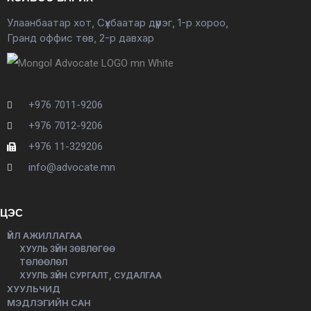
Улаанбаатар хот, Сүхбаатар дүүрэг, 1-р хороо,
Гранд оффис төв, 2-р давхар
+976 7011-9206
+976 7012-9206
+976 11-329206
info@advocate.mn
ЦЭС
ҮЙЛ АЖИЛЛАГАА
ХУУЛЬ ЗҮЙН ЗӨВЛӨГӨӨ
ТӨЛӨӨЛӨЛ
ХУУЛЬ ЗҮЙН СУРГАЛТ, СУДАЛГАА
ХУУЛЬЧИД
МЭДЛЭГИЙН САН