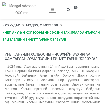
EN
НҮҮР ХУУДАС
МЭДЭЭ, МЭДЭЭЛЭЛ
ИНЕГ, АНУ-ЫН ХОЛБООНЫ НИСЭХИЙН ЗАХИРГАА ХАМТАРСАН
ЭРМЭЛЗЛИЙН БИЧИГТ ГАРЫН ҮСЭГ ЗУРАВ
ИНЕГ, АНУ-ЫН ХОЛБООНЫ НИСЭХИЙН ЗАХИРГАА
ХАМТАРСАН ЭРМЭЛЗЛИЙН БИЧИГТ ГАРЫН ҮСЭГ ЗУРАВ
2024 оны 7 дугаар сарын 24-ний өдөр Зам тээврийн яамны
Төрийн нарийн бичгийн дарга С.Батболд, АНУ-ын Тээврийн
Аюулгүй Байдлын Агентлагийн Орлогч Дарга Холли
Канэвари /Holly E.Canevari/ нар уулзан, хамтарсан
эрмэлзлийн бичигт гарын үсэг зурав. Энэхүү бичиг нь
Монгол Улсын иргэний нисэхийн аюулгүй байдлыг
сайжруулах, боловсон хүчний мэдлэг ур чадварыг нэмэх,
түүнчлэн АНУ руу шууд нислэг эхлүүлэх зорилготой юм.
Мөн Монгол Улсын нисэхийн салбарт шинэ боломжийг