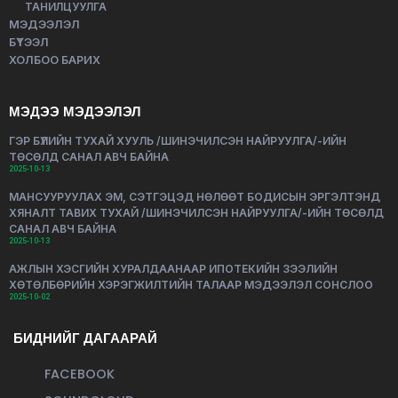
ТАНИЛЦУУЛГА
МЭДЭЭЛЭЛ
БҮТЭЭЛ
ХОЛБОО БАРИХ
МЭДЭЭ МЭДЭЭЛЭЛ
ГЭР БҮЛИЙН ТУХАЙ ХУУЛЬ /ШИНЭЧИЛСЭН НАЙРУУЛГА/-ИЙН
ТӨСӨЛД САНАЛ АВЧ БАЙНА
2025-10-13
МАНСУУРУУЛАХ ЭМ, СЭТГЭЦЭД НӨЛӨӨТ БОДИСЫН ЭРГЭЛТЭНД
ХЯНАЛТ ТАВИХ ТУХАЙ /ШИНЭЧИЛСЭН НАЙРУУЛГА/-ИЙН ТӨСӨЛД
САНАЛ АВЧ БАЙНА
2025-10-13
АЖЛЫН ХЭСГИЙН ХУРАЛДААНААР ИПОТЕКИЙН ЗЭЭЛИЙН
ХӨТӨЛБӨРИЙН ХЭРЭГЖИЛТИЙН ТАЛААР МЭДЭЭЛЭЛ СОНСЛОО
2025-10-02
БИДНИЙГ ДАГААРАЙ
FACEBOOK