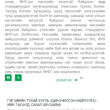
нээж, АНУ-ын нисэхийн аюулгүй байдлын өндөр
стандартуудыг нутагшуулахад томоохон түлхэц болно.
Талууд богино хугацаанд шууд нислэгийг эхлүүлэхийн
тулд шаардлагатай бэлтгэл хангахад, цаашид олон улсын
нислэгийн аюулгүй байдлыг хангах чиглэлээр
үргэлжлүүлэн хамтран хамтран ажилласнаар нисэхийн
аюулгүй байдлын үзлэгийн дүрэм журам, стандартыг
АНУ-ын Холбооны Нисэхийн захиргааны шаардлагад
нийцүүлэхэд дэмжлэг үзүүлэх болно. Монгол Улс, АНУ
хооронд иж бүрэн стратегийн түншлэлийн яриа
хэлэлцээрийн хүрээнд хийж буй энэ алхам нь хоёр улсын
харилцааг шинэ түвшинд гаргах чухал ач холбогдолтой.
Шууд нислэг эхлүүлэхэд хоёр талын эрмэлзэл нь
стратегийн хамтын ажиллагааны нэг чухал хэсэг болж,
эдийн засаг, аялал жуулчлал, соёлын солилцоог нэмэхэд
хувь нэмэр оруулахыг ИНЕГ-аас мэдээлжээ.
10
2024-07-29
ГЭР БҮЛИЙН ТУХАЙ ХУУЛЬ /ШИНЭЧИЛСЭН НАЙРУУЛГА/-
ИЙН ТӨСӨЛД САНАЛ АВЧ БАЙНА