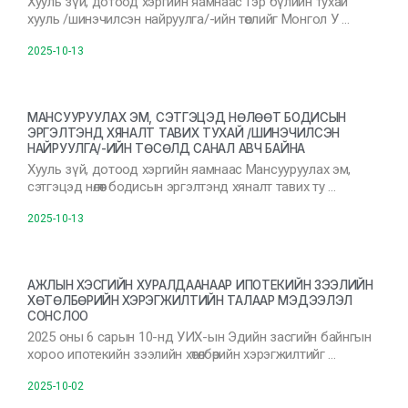
Хууль зүй, дотоод хэргийн яамнаас Гэр бүлийн тухай
хууль /шинэчилсэн найруулга/-ийн төслийг Монгол У …
2025-10-13
МАНСУУРУУЛАХ ЭМ, СЭТГЭЦЭД НӨЛӨӨТ БОДИСЫН
ЭРГЭЛТЭНД ХЯНАЛТ ТАВИХ ТУХАЙ /ШИНЭЧИЛСЭН
НАЙРУУЛГА/-ИЙН ТӨСӨЛД САНАЛ АВЧ БАЙНА
Хууль зүй, дотоод хэргийн яамнаас Мансууруулах эм,
сэтгэцэд нөлөөт бодисын эргэлтэнд хяналт тавих ту …
2025-10-13
АЖЛЫН ХЭСГИЙН ХУРАЛДААНААР ИПОТЕКИЙН ЗЭЭЛИЙН
ХӨТӨЛБӨРИЙН ХЭРЭГЖИЛТИЙН ТАЛААР МЭДЭЭЛЭЛ
СОНСЛОО
2025 оны 6 сарын 10-нд УИХ-ын Эдийн засгийн байнгын
хороо ипотекийн зээлийн хөтөлбөрийн хэрэгжилтийг …
2025-10-02