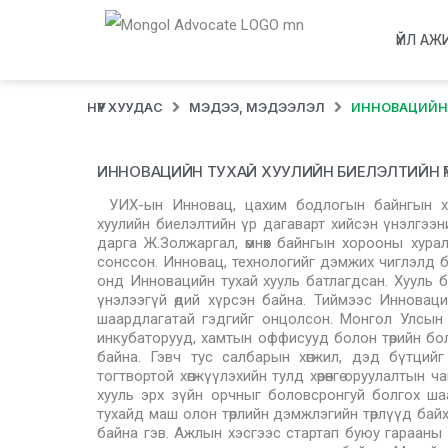
ҮЙЛ АЖ
НҮҮР ХУУДАС
МЭДЭЭ, МЭДЭЭЛЭЛ
ИННОВАЦИЙН 
ИННОВАЦИЙН ТУХАЙ ХУУЛИЙН БИЕЛЭЛТИЙН Ү
УИХ-ын Инновац, цахим бодлогын байнгын хор
хуулийн биелэлтийн үр дагаварт хийсэн үнэлгээ
дарга Ж.Золжаргал, өмнөх байнгын хорооны хура
сонссон. Инновац, технологийг дэмжих чиглэлд б
онд Инновацийн тухай хууль батлагдсан. Хууль 
үнэлээгүй өдий хүрсэн байна. Тиймээс Инноваци
шаардлагатай гэдгийг онцолсон. Монгол Улсын
инкубаторууд, хамтын оффисууд болон төрийн бо
байна. Гэвч тус салбарын хөгжил, дэд бүтцийг
тогтвортой хөгжүүлэхийн тулд хөрөнгө оруулалтын 
хууль эрх зүйн орчныг боловсронгуй болгох шаа
тухайд маш олон төрлийн дэмжлэгийн төрлүүд байх
байна гэв. Ажлын хэсгээс стартап буюу гарааны ко