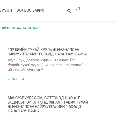
EN
БҮТЭЭЛ
ХОЛБОО БАРИХ
 ТАЙЛАНГ ХЭЛЭЛЦЛЭЭ
ГЭР БҮЛИЙН ТУХАЙ ХУУЛЬ /ШИНЭЧИЛСЭН
НАЙРУУЛГА/-ИЙН ТӨСӨЛД САНАЛ АВЧ БАЙНА
Хууль зүй, дотоод хэргийн яамнаас Гэр
бүлийн тухай хууль /шинэчилсэн найруулга/-
ийн төслийг Монгол У …
2025-10-13
МАНСУУРУУЛАХ ЭМ, СЭТГЭЦЭД НӨЛӨӨТ
БОДИСЫН ЭРГЭЛТЭНД ХЯНАЛТ ТАВИХ ТУХАЙ
/ШИНЭЧИЛСЭН НАЙРУУЛГА/-ИЙН ТӨСӨЛД
САНАЛ АВЧ БАЙНА