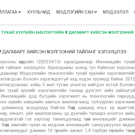
ИЛЛАГАА
ХУУЛЬЧИД
МЭДЛЭГИЙН САН
МЭДЭЭЛЭЛ
ТУХАЙ ХУУЛИЙН БИЕЛЭЛТИЙН ҮР ДАГАВАРТ ХИЙСЭН ҮНЭЛГЭЭНИЙ
Р ДАГАВАРТ ХИЙСЭН ҮНЭЛГЭЭНИЙ ТАЙЛАНГ ХЭЛЭЛЦЛЭЭ
ооны өнөөдрийн /2025.04.15/ хуралдаанаар Инновацийн тухай
ний тайланг хэлэлцлээ. Хуралдааны эхэнд тус байнгын хорооны
лдаанаар Мэдээллийн технологийн тухай хуулийн хэрэгжилтийг
атлагдсан боловч хэрэгждэггүй хэд хэдэн хуулиуд байна. 2012
батлагдсанаас хойш 5 жил тутам үнэлгээ хийгдэх ёстой боловч
йн тухай хуулийг хэрэгжилтийн талаар дүнгэлт хийх зайлшгүй
 Инновацийн дэд бүтцийн хэрэгжилт нь технологийн паркууд,
лон хувийн хэвшлийн хамтын ажиллагаанд тулгуурлан хэрэгжиж
 дэмжихэд асуудлууд байгаа бөгөөд цаашид илүү үр ашигтай,
чанар, хяналт, үйл ажиллагааны үр дүнгийн талаарх үнэлгээ хийх,
рдлагатай гэх зэргээр танилцуулаад төрөөс инновацийг дэмжих
 бөгөөд хамгийн чухал нь мэдээж инновацийг санхүүжүүлэх явдал
мпаниудыг дэмжих 10 төрлийн ажлыг 1,4 тэрбум төгрөгийн төсвөөр