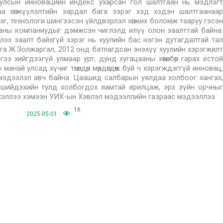
й улсын инновацийн индекс ухарсан гол шалтгаан нь мэдлэгт
аа хөгжүүлэлтийн зардал бага зэрэг хэд хэдэн шалтгаанаар
длэг, технологи шингээсэн үйлдвэрлэл хөгжих боломж тааруу гэсэн
рааны компаниудыг дэмжсэн чиглэлд илүү олон заалттай байна.
х заалт байхгүй зэрэг нь хуулийн бас нэгэн дутагдалтай тал
га Ж.Золжаргал, 2012 онд батлагдсан энэхүү хуулийн хэрэгжилт
гээ хийгдээгүй улмаар урт, дунд хугацааны хөтөлбөр гарах ёстой
анай улсад хүчиг төгөлдөр мөрдөгдөж буй ч хэрэгждэггүй инновац,
мэдээлэл авч байна. Цаашид салбарын уялдаа холбоог хангах,
 шийдэхийн тулд холбогдох яамтай ярилцаж, эрх зүйн орчныг
хэллээ хэмээн УИХ-ын Хэвлэл мэдээллийн газраас мэдээллээ.
16
2025-05-01