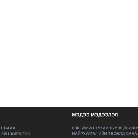
МЭДЭЭ МЭДЭЭЛЭЛ
ЛЛАГАА
ГЭР БҮЛИЙН ТУХАЙ ХУУЛЬ /ШИН
НАЙРУУЛГА/-ИЙН ТӨСӨЛД САНА
 ЗҮЙН ЗӨВЛӨГӨӨ