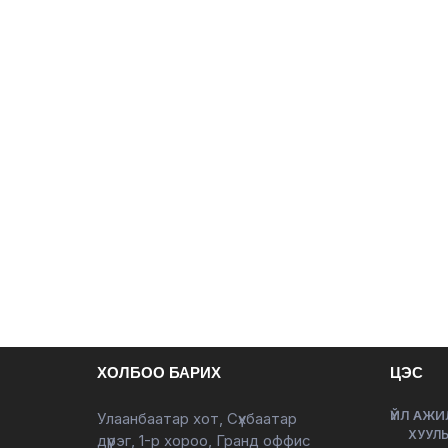
ХОЛБОО БАРИХ
ЦЭС
ҮЙЛ АЖИ
Улаанбаатар хот, Сүхбаатар
ХУУЛЬ
дүүрэг, 1-р хороо, Гранд оффис