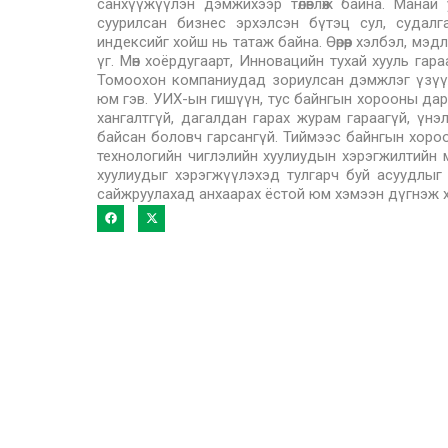
санхүүжүүлэн дэмжихээр төлөвлөж байна. Мана
суурилсан бизнес эрхэлсэн бүтэц сул, судалг
индексийг хойш нь татаж байна. Өөрөөр хэлбэл, мэ
үг. Мөн хоёрдугаарт, Инновацийн тухай хууль га
Томоохон компаниудад зориулсан дэмжлэг үзүүлэ
юм гэв. УИХ-ын гишүүн, тус байнгын хорооны дар
хангалтгүй, дагалдан гарах журам гараагүй, үнэл
байсан боловч гарсангүй. Тиймээс байнгын хороо м
технологийн чиглэлийн хуулиудын хэрэгжилтийн 
хуулиудыг хэрэгжүүлэхэд тулгарч буй асуудлыг
сайжруулахад анхаарах ёстой юм хэмээн дүгнэж 