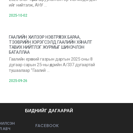
ийг нийтэлж, АНУ …
2025-10-02
ГААЛИЙН ХИЛЭЭР НЭВТРҮҮЛЭХ БАРАА,
ТЭЭВРИЙН ХЭРЭГСЭЛД ГААЛИЙН ХЯНАЛТ
ТАВИХ НИЙТЛЭГ ЖУРМЫГ ШИНЭЧЛЭН
БАТАЛЛАА
Гаалийн ерөнхий газрын даргын 2025 оны 8
дугаар сарын 25-ны өдрийн А/337 дугаартай
тушаалаар “Гаалий …
2025-09-26
БИДНИЙГ ДАГААРАЙ
ЭЧИЛСЭН
FACEBOOK
Л АВЧ