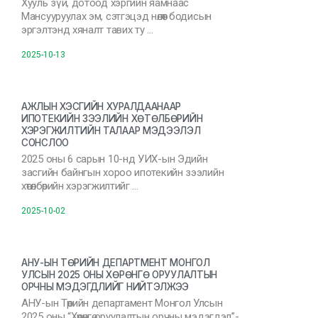
Хууль зүй, дотоод хэргийн яамнаас
Мансууруулах эм, сэтгэцэд нөлөөт бодисын
эргэлтэнд хяналт тавих ту …
2025-10-13
АЖЛЫН ХЭСГИЙН ХУРАЛДААНААР
ИПОТЕКИЙН ЗЭЭЛИЙН ХӨТӨЛБӨРИЙН
ХЭРЭГЖИЛТИЙН ТАЛААР МЭДЭЭЛЭЛ
СОНСЛОО
2025 оны 6 сарын 10-нд УИХ-ын Эдийн
засгийн байнгын хороо ипотекийн зээлийн
хөтөлбөрийн хэрэгжилтийг …
2025-10-02
АНУ-ЫН ТӨРИЙН ДЕПАРТМЕНТ МОНГОЛ
УЛСЫН 2025 ОНЫ ХӨРӨНГӨ ОРУУЛАЛТЫН
ОРЧНЫ МЭДЭГДЛИЙГ НИЙТЭЛЖЭЭ
АНУ-ын Төрийн департамент Монгол Улсын
2025 оны “Хөрөнгө оруулалтын орчны мэдэгдэл”-