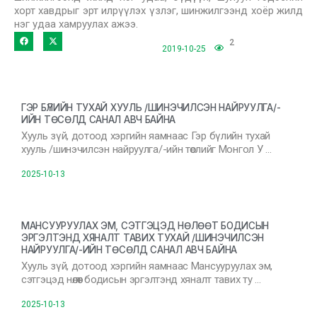
хорт хавдрыг эрт илрүүлэх үзлэг, шинжилгээнд хоёр жилд
нэг удаа хамруулах ажээ.
2
2019-10-25
ГЭР БҮЛИЙН ТУХАЙ ХУУЛЬ /ШИНЭЧИЛСЭН НАЙРУУЛГА/-
ИЙН ТӨСӨЛД САНАЛ АВЧ БАЙНА
Хууль зүй, дотоод хэргийн яамнаас Гэр бүлийн тухай
хууль /шинэчилсэн найруулга/-ийн төслийг Монгол У …
2025-10-13
МАНСУУРУУЛАХ ЭМ, СЭТГЭЦЭД НӨЛӨӨТ БОДИСЫН
ЭРГЭЛТЭНД ХЯНАЛТ ТАВИХ ТУХАЙ /ШИНЭЧИЛСЭН
НАЙРУУЛГА/-ИЙН ТӨСӨЛД САНАЛ АВЧ БАЙНА
Хууль зүй, дотоод хэргийн яамнаас Мансууруулах эм,
сэтгэцэд нөлөөт бодисын эргэлтэнд хяналт тавих ту …
2025-10-13