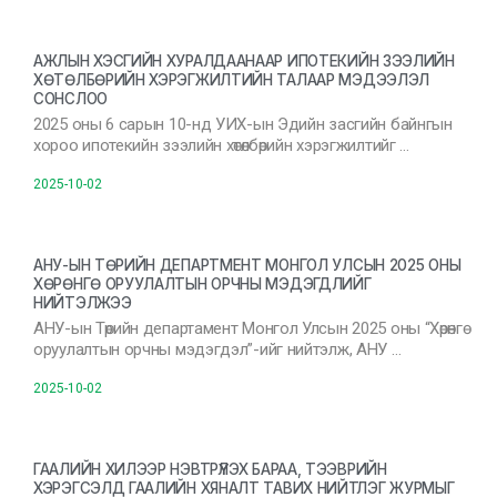
АЖЛЫН ХЭСГИЙН ХУРАЛДААНААР ИПОТЕКИЙН ЗЭЭЛИЙН
ХӨТӨЛБӨРИЙН ХЭРЭГЖИЛТИЙН ТАЛААР МЭДЭЭЛЭЛ
СОНСЛОО
2025 оны 6 сарын 10-нд УИХ-ын Эдийн засгийн байнгын
хороо ипотекийн зээлийн хөтөлбөрийн хэрэгжилтийг …
2025-10-02
АНУ-ЫН ТӨРИЙН ДЕПАРТМЕНТ МОНГОЛ УЛСЫН 2025 ОНЫ
ХӨРӨНГӨ ОРУУЛАЛТЫН ОРЧНЫ МЭДЭГДЛИЙГ
НИЙТЭЛЖЭЭ
АНУ-ын Төрийн департамент Монгол Улсын 2025 оны “Хөрөнгө
оруулалтын орчны мэдэгдэл”-ийг нийтэлж, АНУ …
2025-10-02
ГААЛИЙН ХИЛЭЭР НЭВТРҮҮЛЭХ БАРАА, ТЭЭВРИЙН
ХЭРЭГСЭЛД ГААЛИЙН ХЯНАЛТ ТАВИХ НИЙТЛЭГ ЖУРМЫГ