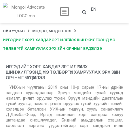
EN
НҮҮР ХУУДАС
МЭДЭЭ, МЭДЭЭЛЭЛ
ИРГЭДИЙГ ХОРТ ХАВДАР ЭРТ ИЛРҮҮЛЭХ ШИНЖИЛГЭЭНД ҮНЭ
ТӨЛБӨРГҮЙ ХАМРУУЛАХ ЭРХ ЗҮЙН ОРЧНЫГ БҮРДҮҮЛЛЭЭ
ИРГЭДИЙГ ХОРТ ХАВДАР ЭРТ ИЛРҮҮЛЭХ
ШИНЖИЛГЭЭНД ҮНЭ ТӨЛБӨРГҮЙ ХАМРУУЛАХ ЭРХ ЗҮЙН
ОРЧНЫГ БҮРДҮҮЛЛЭЭ
УИХ-ын чуулганы 2019 оны 10-р сарын 17-ны өдрийн
нэгдсэн хуралдаанаар Эрүүл мэндийн тухай хуульд
нэмэлт, өөрчлөлт оруулах тухай, Эрүүл мэндийн даатгалын
тухай хуульд нэмэлт, өөрчлөлт оруулах тухай хуулийн төслийг
хэлэлцэн баталсан. УИХ-ын гишүүн, хууль санаачлагч
Д.Дамба-Очир, Иргэд ихэвчлэн хорт хавдраа хожуу
шатандаа оношлуулдаг. Бидний амьдралын хэвшил,
хооллолт зэргээс үүдэлтэйгээр хорт хавдрын өвчлөл