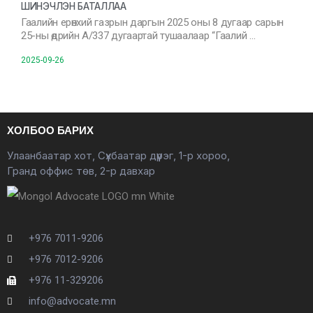
ШИНЭЧЛЭН БАТАЛЛАА
Гаалийн ерөнхий газрын даргын 2025 оны 8 дугаар сарын
25-ны өдрийн А/337 дугаартай тушаалаар “Гаалий …
2025-09-26
ХОЛБОО БАРИХ
Улаанбаатар хот, Сүхбаатар дүүрэг, 1-р хороо,
Гранд оффис төв, 2-р давхар
+976 7011-9206
+976 7012-9206
+976 11-329206
info@advocate.mn