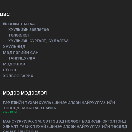
ЦЭС
ҮЙЛ АЖИЛЛАГАА
ХУУЛЬ ЗҮЙН ЗӨВЛӨГӨӨ
ТӨЛӨӨЛӨЛ
ХУУЛЬ ЗҮЙН СУРГАЛТ, СУДАЛГАА
ХУУЛЬЧИД
МЭДЛЭГИЙН САН
ТАНИЛЦУУЛГА
МЭДЭЭЛЭЛ
БҮТЭЭЛ
ХОЛБОО БАРИХ
МЭДЭЭ МЭДЭЭЛЭЛ
ГЭР БҮЛИЙН ТУХАЙ ХУУЛЬ /ШИНЭЧИЛСЭН НАЙРУУЛГА/-ИЙН
ТӨСӨЛД САНАЛ АВЧ БАЙНА
2025-10-13
МАНСУУРУУЛАХ ЭМ, СЭТГЭЦЭД НӨЛӨӨТ БОДИСЫН ЭРГЭЛТЭНД
ХЯНАЛТ ТАВИХ ТУХАЙ /ШИНЭЧИЛСЭН НАЙРУУЛГА/-ИЙН ТӨСӨЛД
САНАЛ АВЧ БАЙНА