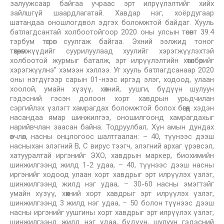
залуужсаар байгаа учраас эрт илрүүлэлтийг хийх
зайлшгүй шаардлагатай. Хавдар нэг, хоёрдугаар
шатандаа оношлогдвол эдгэх боломжтой байдаг. Хууль
батлагдсантай холбоотойгоор 2020 оны улсын төсөвт 39.4
тэрбум төгрөг суулгаж байгаа. Эхний ээлжид тоног
төхөөрөмжүүдийг суурилуулаад хуулийг хэрэгжүүлэхтэй
холбоотой журмыг баталж, эрт илрүүлэлтийн хөтөлбөрийг
хэрэгжүүлнэ” хэмээн хэллээ. Уг хууль батлагдсанаар 2020
оны нэгдүгээр сарын 01-нээс иргэд элэг, ходоод, улаан
хоолой, умайн хүзүү, хөхний, уушги, бүдүүн шулуун
гэдэсний гэсэн долоон хорт хавдрын урьдчилан
сэргийлэх үзлэгт хамрагдах боломжтой болох бөгөөд хэдэн
насандаа ямар шинжилгээ, оношилгоонд хамрагдахыг
нарийвчлан заасан байна. Тодруулбал, Хүн амын дундах
өвчлөл, насны онцлогоос шалтгаалан: – 40, түүнээс дээш
насныхан элэгний В, С вирус тээгч, элэгний архаг үрэвсэл,
хатууралтай иргэнийг ЭХО, хавдрын маркер, биохимийн
шинжилгээнд жилд 1-2 удаа, – 40, түүнээс дээш насны
иргэнийг ходоод улаан хорт хавдрыг эрт илрүүлэх үзлэг,
шинжилгээнд жилд нэг удаа, – 30-60 насны эмэгтэйг
умайн хүзүү, хөхний хорт хавдрыг эрт илрүүлэх үзлэг,
шинжилгээнд 3 жилд нэг удаа, – 50 болон түүнээс дээш
насны иргэнийг уушгины хорт хавдрыг эрт илрүүлэх үзлэг,
шинжилгээнд жилд нэг удаа, бүдүүн, шулуун гэдэсний